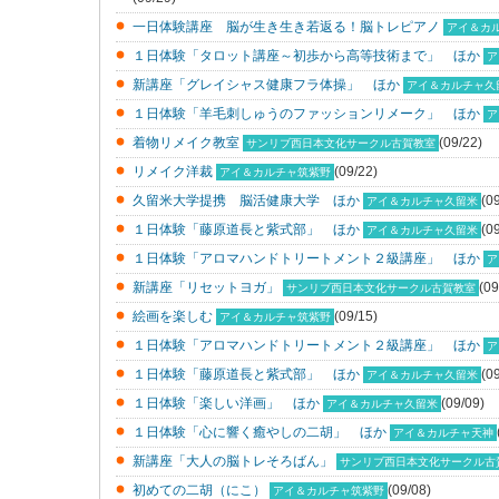
一日体験講座 脳が生き生き若返る！脳トレピアノ
アイ＆カ
１日体験「タロット講座～初歩から高等技術まで」 ほか
ア
新講座「グレイシャス健康フラ体操」 ほか
アイ＆カルチャ久
１日体験「羊毛刺しゅうのファッションリメーク」 ほか
ア
着物リメイク教室
(09/22)
サンリブ西日本文化サークル古賀教室
リメイク洋裁
(09/22)
アイ＆カルチャ筑紫野
久留米大学提携 脳活健康大学 ほか
(0
アイ＆カルチャ久留米
１日体験「藤原道長と紫式部」 ほか
(0
アイ＆カルチャ久留米
１日体験「アロマハンドトリートメント２級講座」 ほか
ア
新講座「リセットヨガ」
(09
サンリブ西日本文化サークル古賀教室
絵画を楽しむ
(09/15)
アイ＆カルチャ筑紫野
１日体験「アロマハンドトリートメント２級講座」 ほか
ア
１日体験「藤原道長と紫式部」 ほか
(0
アイ＆カルチャ久留米
１日体験「楽しい洋画」 ほか
(09/09)
アイ＆カルチャ久留米
１日体験「心に響く癒やしの二胡」 ほか
アイ＆カルチャ天神
新講座「大人の脳トレそろばん」
サンリブ西日本文化サークル古
初めての二胡（にこ）
(09/08)
アイ＆カルチャ筑紫野