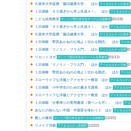
久留米大学提携「脳活健康大学」 ほか
アイ＆カルチャ久留米
１日体験「６０過ぎから学ぶ生成ＡＩ」 ほか
アイ＆カルチャ
こども絵画教室
(01/19)
サンリブ西日本文化サークル古賀教室
１日体験「６０過ぎから学ぶ生成ＡＩ」 ほか
アイ＆カルチャ
久留米大学提携「脳活健康大学」 ほか
アイ＆カルチャ久留米
１日体験「野尻あかねの心地よく伝わる朗読」 ほか
アイ＆
１日体験「リノリノ・フラ入門」 ほか
(0
アイ＆カルチャ天神
リセットヨガ
(01/12)
サンリブ西日本文化サークル古賀教室
１日体験「リノリノ・フラ入門」 ほか
(0
アイ＆カルチャ天神
１日体験「野尻あかねの心地よく伝わる朗読」 ほか
アイ＆
スローライフな洋服とアクセサリー教室 ほか
アイ＆カルチャ
１日体験「小中学生のための書き方講座」 ほか
アイ＆カル
スローライフな洋服とアクセサリー教室 ほか
アイ＆カルチャ
１日体験「仕事帰りの実用書道（筆ペンも可）」 ほか
アイ
あなたの知らない中国・中国茶を味わう１ ほか
アイ＆カル
癒しの篠笛
(12/22)
サンリブ西日本文化サークル古賀教室
リメイク洋裁
(12/22)
アイ＆カルチャ筑紫野