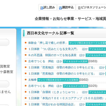
試し読み
購読申込
ビジネスソリュー
企業情報
お知らせ
事業・サービス
地域
西日本文化サークル 記事一覧
体験会「押し花で癒しの世界」
サンリブ西日本文化サークル古賀
１日体験「つい読みたくなる文章入門」 ほか
アイ＆カルチャ
Ｋの不思議 韓国のすべてを知る講座 ほか
アイ＆カルチャ久
古布でつくる 押絵 ほか
(03/03)
アイ＆カルチャ久留米
賀教室
１日体験「芭蕉物語 俳聖の奇跡の１０年をたどる」 ほか
ケ森教室
１日体験「芭蕉物語 俳聖の奇跡の１０年をたどる」 ほか
太極拳
(03/02)
サンリブ西日本文化サークル古賀教室
古布でつくる 押絵 ほか
(02/25)
アイ＆カルチャ久留米
はません
１日体験「自彊術（じきょうじゅつ）」 ほか
アイ＆カルチャ
１日体験「本気のＴＯＥＩＣスコアアップ（５００点目標）
１日体験「韓流がわかる韓国語会話」 ほか
アイ＆カルチャ久