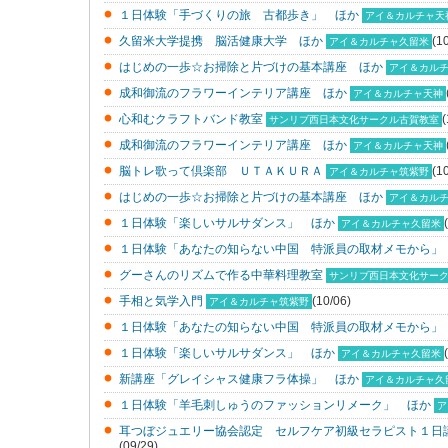
１日体験「手づくりの旅 古都歩き」 ほか
アイ＆カルチャ天
久留米大学提携 脳活健康大学 ほか
(1
アイ＆カルチャ久留米
はじめの一歩☆お掃除と片づけの基本講座 ほか
アイ＆カル
成和御流のフラワーインテリア講座 ほか
アイ＆カルチャ天神
心和むクラフトバンド教室
(
サンリブ西日本文化サークル古賀教室
成和御流のフラワーインテリア講座 ほか
アイ＆カルチャ天神
脳トレ歌って倶楽部 ＵＴＡＫＵＲＡ
(1
アイ＆カルチャ筑紫野
はじめの一歩☆お掃除と片づけの基本講座 ほか
アイ＆カル
１日体験「楽しいサルサダンス」 ほか
アイ＆カルチャ久留米
１日体験「あなたの知らない中国 特派員の取材メモから」
グーさんのリズムで作る中華料理教室
サンリブ西日本文化サー
手相と気学入門
(10/06)
アイ＆カルチャ筑紫野
１日体験「あなたの知らない中国 特派員の取材メモから」
１日体験「楽しいサルサダンス」 ほか
アイ＆カルチャ久留米
新講座「グレイシャス健康フラ体操」 ほか
アイ＆カルチャ久
１日体験「羊毛刺しゅうのファッションリメーク」 ほか
ア
耳つぼジュエリー協会認定 セルフケア初級セラピスト１日
(09/29)