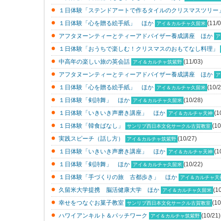
１日体験「ステンドアートで作るタイルのクリスマスツリー
１日体験「心を贈る絵手紙」 ほか
(11/0
アイ＆カルチャ久留米
アフタヌーンティーとティーアドバイザー養成講座 ほか
ア
１日体験「おうちで楽しむ！クリスマスのおもてなし料理」
中高年の楽しい旅の英会話
(11/03)
アイ＆カルチャ筑紫野
アフタヌーンティーとティーアドバイザー養成講座 ほか
ア
１日体験「心を贈る絵手紙」 ほか
(10/2
アイ＆カルチャ久留米
１日体験「剣詩舞」 ほか
(10/28)
アイ＆カルチャ久留米
１日体験「いきいき声磨き講座」 ほか
(1
アイ＆カルチャ天神
１日体験「韓食ばなし」
(10
サンリブ西日本文化サークル古賀教室
実践スピーチ（話し方）
(10/27)
アイ＆カルチャ筑紫野
１日体験「いきいき声磨き講座」 ほか
(1
アイ＆カルチャ天神
１日体験「剣詩舞」 ほか
(10/22)
アイ＆カルチャ久留米
１日体験「手づくりの旅 古都歩き」 ほか
アイ＆カルチャ天
久留米大学提携 脳活健康大学 ほか
(1
アイ＆カルチャ久留米
幸せをつなぐお菓子教室
(10
サンリブ西日本文化サークル古賀教室
ハワイアンキルト＆パッチワーク
(10/21)
アイ＆カルチャ筑紫野