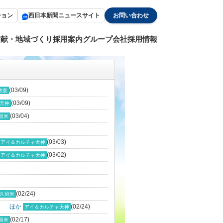
ション
西日本新聞ニュースサイト
お問い合わせ
貢献・地域づくり
採用案内
グループ会社採用情報
(03/09)
教室
(03/09)
天神
(03/04)
留米
(03/03)
アイ＆カルチャ天神
(03/02)
アイ＆カルチャ天神
(02/24)
久留米
」 ほか
(02/24)
アイ＆カルチャ天神
(02/17)
留米