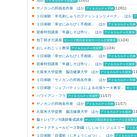
池坊
(12/01)
アイ＆カルチャ筑紫野
ヤノカンの邦画名作座 ほか
(12/01)
アイ＆カルチャ天神
１日体験「羊毛刺しゅうのファッションリメーク」 ほか
ア
１日体験「幸せにみちびく手相術」 ほか
アイ＆カルチャ天神
迎春特別講座「年越しそば作り」 ほか
アイ＆カルチャ久留米
包丁研ぎ方講座
(11/24)
サンリブ西日本文化サークル古賀教室
おしゃれニット教室
(11/24)
アイ＆カルチャ筑紫野
１日体験「幸せにみちびく手相術」 ほか
アイ＆カルチャ天神
迎春特別講座「年越しそば作り」 ほか
アイ＆カルチャ久留米
久留米大学提携 脳活健康大学 ほか
(1
アイ＆カルチャ久留米
１日体験「ヤノカンの邦画名作座」 ほか
アイ＆カルチャ天神
１日体験「シェフパティシエによる出張ケーキ教室」
サンリ
ハワイアン・フラ
(11/17)
アイ＆カルチャ筑紫野
ヤノカンの邦画名作座 ほか
(11/17)
アイ＆カルチャ天神
久留米大学提携 脳活健康大学 ほか
(1
アイ＆カルチャ久留米
脳トレピアノ®講師養成講座
サンリブ西日本文化サークル古賀教室
オートクチュールビーズ刺繍（ししゅう）ジュエリー
アイ＆
１日体験「自彊術（じきょうじゅつ）」 ほか
アイ＆カルチャ