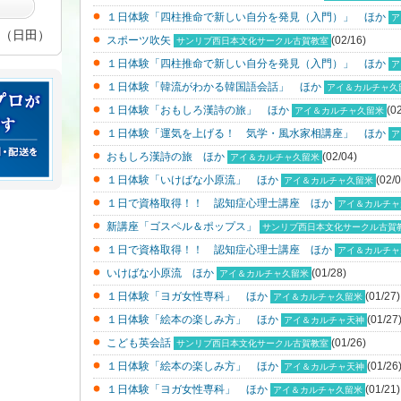
１日体験「四柱推命で新しい自分を発見（入門）」 ほか
ア
（日田）
スポーツ吹矢
(02/16)
サンリブ西日本文化サークル古賀教室
１日体験「四柱推命で新しい自分を発見（入門）」 ほか
ア
１日体験「韓流がわかる韓国語会話」 ほか
アイ＆カルチャ久
１日体験「おもしろ漢詩の旅」 ほか
(0
アイ＆カルチャ久留米
１日体験「運気を上げる！ 気学・風水家相講座」 ほか
ア
おもしろ漢詩の旅 ほか
(02/04)
アイ＆カルチャ久留米
１日体験「いけばな小原流」 ほか
(02/0
アイ＆カルチャ久留米
１日で資格取得！！ 認知症心理士講座 ほか
アイ＆カルチャ
新講座「ゴスペル＆ポップス」
サンリブ西日本文化サークル古賀
１日で資格取得！！ 認知症心理士講座 ほか
アイ＆カルチャ
いけばな小原流 ほか
(01/28)
アイ＆カルチャ久留米
１日体験「ヨガ女性専科」 ほか
(01/27)
アイ＆カルチャ久留米
１日体験「絵本の楽しみ方」 ほか
(01/27
アイ＆カルチャ天神
こども英会話
(01/26)
サンリブ西日本文化サークル古賀教室
１日体験「絵本の楽しみ方」 ほか
(01/26
アイ＆カルチャ天神
１日体験「ヨガ女性専科」 ほか
(01/21)
アイ＆カルチャ久留米