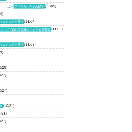
」 ほか
(11/05)
アイ＆カルチャ久留米
4)
(11/04)
イ＆カルチャ天神
(11/03)
サンリブ西日本文化サークル古賀教室
(11/03)
イ＆カルチャ天神
9)
0/28)
/27)
0/27)
(10/21)
神
0/21)
/21)