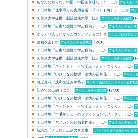
あなたの知らない中国・中国茶を味わう１ ほか
アイ＆カル
１日体験「仕事帰りの実用書道（筆ペンも可）」 ほか
アイ
久留米大学提携 脳活健康大学 ほか
(1
アイ＆カルチャ久留米
１日体験「自由な感性で学ぶ俳句」 ほか
アイ＆カルチャ天神
ゆっくり楽しいからだコンディショニング
サンリブ西日本文化
絵画を楽しむ
(12/16)
アイ＆カルチャ筑紫野
１日体験「自由な感性で学ぶ俳句」 ほか
アイ＆カルチャ天神
久留米大学提携 脳活健康大学 ほか
(1
アイ＆カルチャ久留米
１日体験「ステンドアートで干支（えと）づくり」 ほか
ア
１日体験「いけばなの根源 池坊の正月花」 ほか
アイ＆カ
お正月花「成和御流お華塾」
サンリブ西日本文化サークル古賀教
初めての二胡（にこ）
(12/08)
アイ＆カルチャ筑紫野
１日体験「いけばなの根源 池坊の正月花」 ほか
アイ＆カ
１日体験「ステンドアートで干支（えと）づくり」 ほか
ア
１日体験「羊毛刺しゅうのファッションリメーク」 ほか
ア
１日体験「ヤノカンの邦画名作座」 ほか
アイ＆カルチャ天神
新講座「チェロと二胡の音楽室」
サンリブ西日本文化サークル古