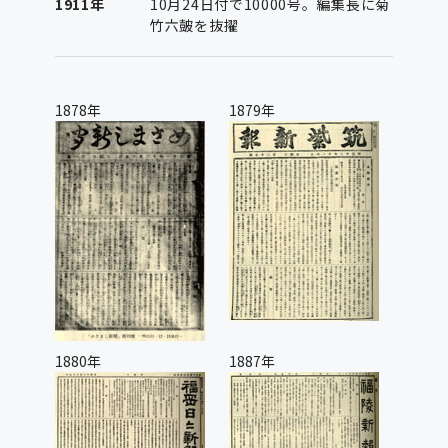
1911年
10月24日付で10000号。編集長に菊
竹六皷を抜擢
1878年
1879年
1880年
1887年