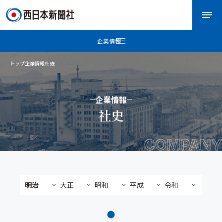
企業情報
トップ
企業情報
社史
企業情報
社史
COMPANY
明治
大正
昭和
平成
令和