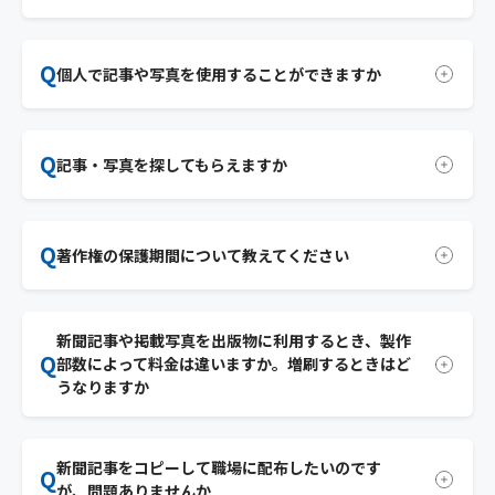
ているからです。
ていません。見出し、図版類（イラスト、表など）も著
作物です。また、新聞だけでなくインターネットで見るホ
A
報道や出版、企業・団体で使用する場合は「記事・写真
ームページ上の記事・写真にも著作権があります。
Q
の利用案内」ページで申込書をダウンロードし、知的財
個人で記事や写真を使用することができますか
産管理担当にメールかファクス、郵送でお送りくださ
い。非営利目的でも、基本的に料金が発生します。
A
SNSに記事や写真をアップすることは認めておりません。
Q
自分や家族の間で閲覧するのではなく、「仕事で使用」
記事・写真を探してもらえますか
「ホームページに掲載」などの場合は新聞社の許諾が必
要です。写真については「紙面掲載の写真購入」ページを
A
知的財産管理担当でお調べする場合は調査費が発生いた
ご覧ください。
Q
します。先に図書館や西日本新聞社お客さまセンターで掲
著作権の保護期間について教えてください
載日や掲載面を特定してください。
A
西日本新聞社が発行する媒体の記事、写真、イラスト等
新聞記事や掲載写真を出版物に利用するとき、製作
の著作権は原則として記者やカメラマンではなく、西日
Q
部数によって料金は違いますか。増刷するときはど
本新聞社に帰属します。そのため、団体名義の著作物とし
うなりますか
て発行から70年が保護期間となります。それ以前の記事
等は、ご希望者に対し有償で提供しています。
A
営利目的、非営利目的を問わず、冊子、報告書、書籍、雑
新聞記事をコピーして職場に配布したいのです
誌、ＤＶＤ、ポスター、パンフレット、チラシ、カタロ
Q
が、問題ありませんか
グ、フリーペーパーなどの出版物に新聞記事、写真を利用