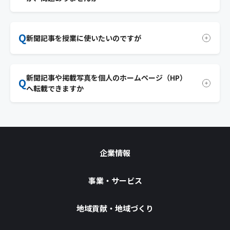
する場合、発行部数が１万部以上なら基本料金の１．５
倍、５万部以上なら２倍、１０万部以上は３倍となってい
A
著作権法では、記事を個人的な調査や研究のために、あ
ます。また、増刷の場合は、その都度、「記事・写真の使
Q
るいは趣味や家族の娯楽のために「家庭内に準じる範囲
新聞記事を授業に使いたいのですが
用申込書」を提出してもらいます。
での私的な使用」は認めています。しかし、中央、地方の
官公庁・自治体、企業・研究機関がその業務に関して記
A
授業に使う場合に限り、学校教育法に定められた幼稚園、
事をコピーして関係部課に配ることは「私的使用」の範
新聞記事や掲載写真を個人のホームページ（HP）
小学校、中学校、高校、大学、高等専門学校、専修学
囲には入りません。少部数でも著作権者である新聞社の
Q
へ転載できますか
校、各種学校のほか、公民館などの社会教育施設、職業
許諾が必要です。日常的な業務として行う場合には、「ク
訓練施設など継続的に教育事業を行っている施設での自由
リッピング」として定期契約を結んでいただきます。
な利用を認めています。児童、生徒に配るお知らせの印刷
A
個人のＨＰであっても記事や写真を無断で転載すれば著作
物に転載するのも無料ですが、「記事・写真の使用申込
権侵害になります。営利目的ではなくても、ＨＰは広く世
書」の提出をお願いしています。ただし、写真の貸し出し
間に発信しているものであり、不特定多数の人が見ること
は資料提供料金（1000円）をいただいています。
ができるからです。無断で使用した場合は著作権侵害とな
企業情報
入学試験も含めて試験問題に使うのも無料ですが、問題
ります。
集として販売目的に利用するときは有料となります。予備
校で模擬試験など営利目的に使う場合は有料となります。
事業・サービス
企業内の職員研修施設や私塾など営利を目的とする施設
には自由利用は認めていません。
地域貢献・地域づくり