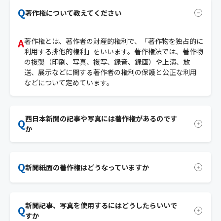
Q
著作権について教えてください
A
著作権とは、著作者の財産的権利で、「著作物を独占的に
利用する排他的権利」をいいます。著作権法では、著作物
の複製（印刷、写真、複写、録音、録画）や上演、放
送、展示などに関する著作者の権利の保護と公正な利用
などについて定めています。
西日本新聞の記事や写真には著作権があるのです
Q
か
A
新聞紙面に掲載されている記事、写真のほとんどに著作
Q
権が働いています。ただし、小さな死亡記事や交通事故、
新聞紙面の著作権はどうなっていますか
人事往来、スポーツ記録など事実の伝達にすぎない記事
やお知らせ記事は著作物に該当しません。誰が書いても同
A
新聞紙面には編集著作権があります。たとえ通信社配信の
じような表現にならざるを得ず、創作性がないとみられる
新聞記事、写真を使用するにはどうしたらいいで
記事が含まれていても紙面制作に当たってはレイアウトに
からです。
Q
すか
高度な創意が加えられており、新聞社の創作性が表現され
報道写真は「写真の著作物」であり、無断利用は認められ