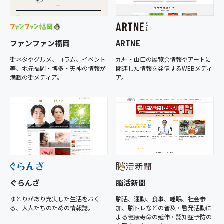
ファンファン福岡
ARTNE
街ネタやグルメ、コラム、イベント
九州・山口の展覧会情報やアートに
等、地元福岡・博多・天神の情報が
関連した情報を発信するWEBメディ
満載の街メディア。
ア。
ぐらんざ
脳活新聞
ゆとりがあり充実した生活をおく
脳活、運動、食事、睡眠、社会参
る、大人たちのための情報誌。
加、脳トレなどの普及・啓発活動に
よる健康寿命の延伸・認知症予防の