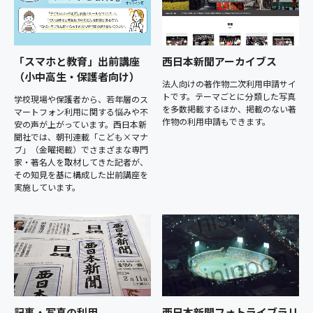
「スマホと教育」出前講座
西日本新聞アーカイブス
（小中高生・保護者向け）
法人向けの著作物二次利用申請サイ
トです。テーマごとに分類した写真
学校現場や保護者から、若年層のス
を多数掲載するほか、掲載のない著
マートフォン利用に関する悩みや不
作物の利用申請もできます。
安の声が上がっています。西日本新
聞社では、朝刊連載「こども×マナ
ブ」（金曜掲載）でさまざまな専門
家・著名人を取材してきた記者が、
その知見を基に構成した出前講座を
実施しています。
記事・写真の利用
西日本新聞フォトライブラリ