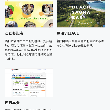
こども記者
唐泊VILLAGE
西日本新聞のこども記者は、九州各
福岡市西区糸島半島の北東にあるキ
地、時には海外へも取材に出向く公
ャンプ場をVillage社と運営。
募の小学4年～中学3年生の子どもた
ちです。8月から1年間の任期で活動
します。
西日本会