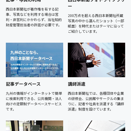
ー
西日本新聞社が著作権を有する記
事、写真などを利用する場合は営
200万点を超える西日本新聞社所蔵
利・非営利にかかわらず、当社知的
写真の中から選んだショット（一部
財産管理担当者の許諾が必要です。
紙面）を時代またはテーマに沿って
ご紹介しています。
記事データベース
講師派遣
九州の情報がインターネットで簡単
西日本新聞社では、各種団体や企業
に検索利用できる、公共機関・法人
の研修会、公民館やサークルの集ま
向けの定額制データベースサービス
りに、記者や社員を派遣する「講師
です。
派遣」制度を設けています。