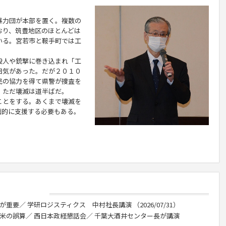
力団が本部を置く。複数の
おり、筑豊地区のほとんどは
いる。宮若市と鞍手町では工
人や銃撃に巻き込まれ「工
囲気があった。だが２０１０
民の協力を得て県警が捜査を
。ただ壊滅は道半ばだ。
とをする。あくまで壊滅を
面的に支援する必要もある。
重要／ 学研ロジスティクス 中村社長講演 （2026/07/31）
 米の誤算／ 西日本政経懇話会／ 千葉大酒井センター長が講演