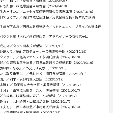
化／初代科学捜査官・服藤氏（2023/05/25）
も影響／政経懇話会４月例会（2023/04/18）
生み出すため／ニッセイ基礎研究所の矢嶋氏講演（2023/03/20）
に何できるか」／西日本政経懇話会／元統合幕僚長・折木氏が講演
後７年が正念場／西日本政経懇話会／ＮＨＫエンタープライズの堅達氏
ンバウンド受け入れ／政経懇話会／アドバイザーの牧香代子氏
功術／タック川本氏が講演（2022/11/15）
ひ飲んで／焼酎プロデューサーの黒瀬暢子氏（2022/10/19）
アウト」／経済アナリスト永浜氏講演（2022/10/19）
践／久留島武彦を語る／西日本政懇で金成妍館長（2022/10/19）
い国になる」／外交史研究家（2022/10/19）
かじ取り重要に」／元ＮＨＫ 関口氏が講演（2022/10/18）
」／岡本・京都府立大教授（2022/10/17）
難」／ 静岡県立大大学院・奥薗氏講演（2022/10/17）
分」／蓄電に活用を／九大・伊藤教授（2022/10/17）
も成長／映画監督の安武さんが講演（2022/10/17）
る」／共同通信・山根政治部長（2022/10/17）
夫を」／西日本政懇／中村修氏が講演（2022/10/14）
／新聞博物館・尾高館長（2022/10/14）