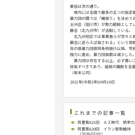
要旨は次の通り。
県内には全国で最多の五つの指定暴
暴力団の間では「縄張り」を決めて
太州会（田川市）が勢力範囲として
藤会（北九州市）が活動している。
北九州地区では事業者らが次々と殺
藤会に逆らえば殺される」という雰
年の県暴力団排除条例施行以降、市
強力に進め、暴力団員数は減少した
暴力団は存在する以上、必ず悪いこ
目指すべきであり、組員の離脱を全
（坂本公司）
2021年(令和3年)04月16日
筑豊第621回 ＡＩ時代 統率力が
筑豊第620回 イラン態勢維持
（2026/07/01）