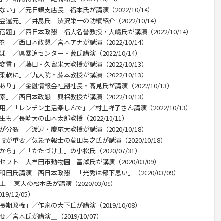
い」／元日銀支店長 福本氏が講演（2022/10/14）
還元」／井島氏 渋沢栄一の功績紹介（2022/10/14）
宿題」／西日本政懇 福大名誉教授・大嶋氏が講演（2022/10/14）
」／西日本政懇／宮本アナが講演（2022/10/14）
」／県暴追センター・藪氏講演（2022/10/14）
質」／藤田・久留米大教授が講演（2022/10/13）
軟に」／九大院・藤本教授が講演（2022/10/13）
あり」／金融情報会社副社長・高見氏が講演（2022/10/13）
」／西日本政懇 興梠教授が講演（2022/10/13）
用／「レンチン生活楽しんで」／村上祥子さん講演（2022/10/13）
も／長崎大の山本太郎教授（2022/10/11）
分裂」／渡辺・慶応大教授が講演（2020/10/18）
較が重要／気象予報士の蔵田英之氏が講演（2020/10/18）
ら」／「かたづけ士」の小松氏（2020/07/31）
プト 大牟田市動物園 冨澤氏が講演（2020/03/09）
和田氏講演 西日本政懇 「光秀は部下思い」（2020/03/09）
」 東大の松本氏が講演（2020/03/09）
/12/05）
期政権」／作家の大下氏が講演（2019/10/08）
／宮木氏が講演＿（2019/10/07）