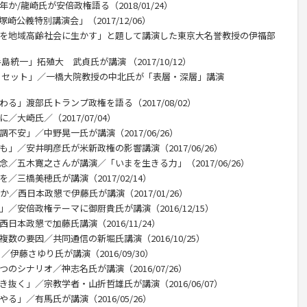
か/龍崎氏が安倍政権語る（2018/01/24）
公義特別講演会」（2017/12/06）
ムを地域高齢社会に生かす」と題して講演した東京大名誉教授の伊福部
統一」拓殖大 武貞氏が講演 （2017/10/12）
のリセット」／一橋大院教授の中北氏が「表層・深層」講演
る」渡部氏トランプ政権を語る（2017/08/02）
大崎氏／（2017/07/04）
不安」／中野晃一氏が講演（2017/06/26）
」／安井明彦氏が米新政権の影響講演（2017/06/26）
念／五木寛之さんが講演／「いまを生きる力」（2017/06/26）
／三橋美穂氏が講演（2017/02/14）
か／西日本政懇で伊藤氏が講演（2017/01/26）
／安倍政権テーマに御厨貴氏が講演（2016/12/15）
日本政懇で加藤氏講演（2016/11/24）
数の要因／共同通信の新堀氏講演（2016/10/25）
／伊藤さゆり氏が講演（2016/09/30）
のシナリオ／神志名氏が講演（2016/07/26）
抜く」／宗教学者・山折哲雄氏が講演（2016/06/07）
る」／有馬氏が講演（2016/05/26）