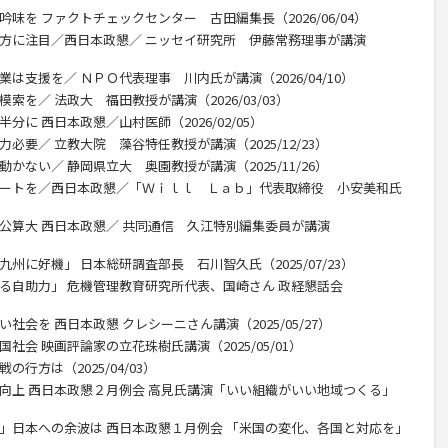
味を ファクトチェックセンター 古田編集長（2026/06/04）
行方に注目／西日本政懇／ ニッセイ研究所 伊藤常務理事が講演
は支援を／ ＮＰＯ代表理事 川内氏が講演（2026/04/10）
索を／ 法政大 福田教授が講演（2026/03/03）
分に 西日本政懇／山村医師（2026/02/05）
必要／ 立教大院 藻谷特任教授が講演（2025/12/23）
かない／ 静岡県立大 奥園教授が講演（2025/11/26）
デートを／西日本政懇／「Ｗｉｌｌ Ｌａｂ」代表取締役 小安美和氏
の公算大 西日本政懇／ 共同通信 久江特別編集委員が講演
州に好機」 日本総研調査部長 石川智久氏（2025/07/23）
れる自助力」 危機管理教育研究所代表、国崎さん 政経懇話会
社会を 西日本政懇 クレシーニさん講演（2025/05/27）
社会 映画評論家の立花珠樹氏講演（2025/05/01）
行方は（2025/04/03）
力向上 西日本政懇２月例会 高見氏講演「いい組織がいい地域つくる」
目」日本への余波は 西日本政懇１月例会 「米国の変化、各国と対応を」