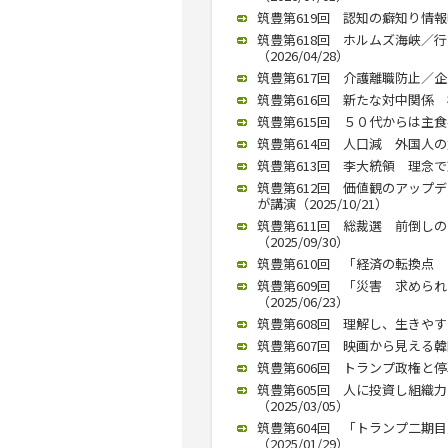
筑豊第619回 認知の癖知り情報吟
筑豊第618回 ホルムズ海峡／
（2026/04/28）
筑豊第617回 介護離職防止／企業
筑豊第616回 新たな対中関係 模
筑豊第615回 ５０代からは主食半
筑豊第614回 人口減 外国人の力
筑豊第613回 李大統領 理念で動
筑豊第612回 価値観のアップ
が講演（2025/10/21）
筑豊第611回 総裁選 前倒し
（2025/09/30）
筑豊第610回 「経済の転換点 九
筑豊第609回 「災害 求めら
（2025/06/23）
筑豊第608回 理解し、生きやすい
筑豊第607回 映画から見える韓国
筑豊第606回 トランプ政権と停戦の
筑豊第605回 人に投資し組織
（2025/03/05）
筑豊第604回 「トランプ二期
（2025/01/29）