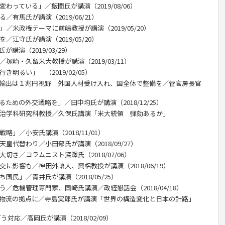
わっている」／飯間氏が講演（2019/08/06）
／有馬氏が講演（2019/06/21）
／米政権テーマに前嶋教授が講演（2019/05/20）
／江守氏が講演（2019/05/20）
講演（2019/03/29）
塚崎・久留米大教授が講演（2019/03/11）
き明るい」 （2019/02/05）
産輸出は１兆円視野 外国人材受け入れ、国全体で整備を／菅官房長官
ための外交戦略を」／田中均氏が講演（2018/12/25）
政治学科研究科教授／久保氏講演「米大統領 弾劾あるか」
略」／小安氏講演（2018/11/01）
皇代替わり／小田部氏が講演（2018/09/27）
切さ／コラムニスト深澤氏（2018/07/06）
交に影響も／神田外語大、興梠教授が講演（2018/06/19）
国民」／青井氏が講演（2018/05/25）
う／危機管理専門家、国崎氏講演／政経懇話会（2018/04/18）
、物流の拠点に／寺島実郎氏が講演「世界の構造変化と日本の針路」
う対応／高岡氏が講演（2018/02/09）