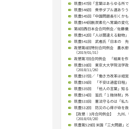
筑豊547回「言葉はあらゆる所で変
筑豊546回 衆参ダブル選ありうる
筑豊545回「中国問題長引くかも」
筑豊544回脱炭素化へ常識の変化を
第8回西日本会合同例会／佐藤優氏が
筑豊542回「人は間違える動物」／
筑豊541回 武者氏「日本の 先行
政懇第8回特別合同例会 農水
（2019/01/31）
政懇第7回合同例会 「結果を作る
筑豊538回 東京大大学院法学
（2018/11/26）
筑豊537回／「働き方改革は経営戦
筑豊536回 「不安は過密日程」天
筑豊535回 「他人の言葉」知る大
筑豊534回 習氏「１強体制」外
筑豊533回 憲法守るのは「私たち
筑豊532回 防災の心得が命を救
【政懇：3月合同例会】 九州
（2018/03/28）
筑豊第529回 米国「三大問題」ど