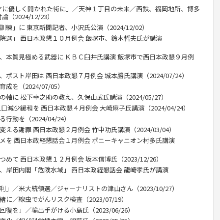
アに優しく開かれた街に」／天神１丁目の未来／西鉄、福岡地所、博多
2024/12/23）
練」に 東京新聞記者、小沢氏公演（2024/12/02）
衆院選」 西日本政懇１０月例会 飯塚市、鈴木哲夫氏が講演
ー、本質見極める武器に ＫＢＣ臼井氏講演 飯塚市で西日本政懇９月例
ポスト岸田は 西日本政懇７月例会 城本勝氏講演（2024/07/24）
を（2024/07/05）
軸に 松下幸之助の教え、久保山武氏講演（2024/05/27）
口減少緩和を 西日本政懇４月例会 大崎麻子氏講演（2024/04/24）
動を（2024/04/24）
える謝罪 西日本政懇２月例会 竹中功氏講演（2024/03/04）
タメを 西日本政経懇話会１月例会 ポニーキャニオン村多氏講演
めて 西日本政懇１２月例会 坂本信博氏（2023/12/26）
」、岸田内閣「危険水域」 西日本政経懇話会 龍崎孝氏が講演
利」／米大統領選／ジャーナリストの津山さん（2023/10/27）
に／線虫でがんリスク検査（2023/07/19）
復を」／輸出手がける小島氏（2023/06/26）