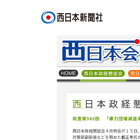
筑豊第563回 「暴力団壊滅
西日本政経懇話会４月例会が１５日
対策部副部長などを務めた
藪正孝
氏