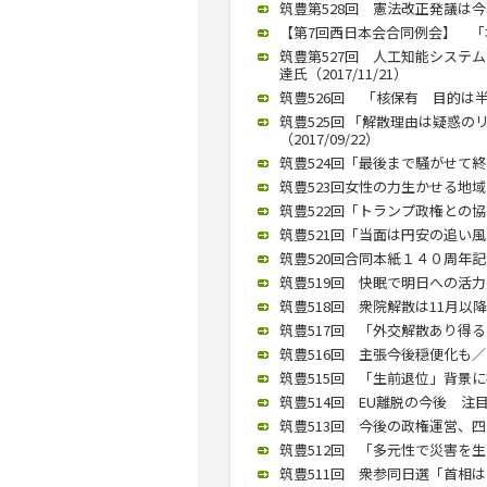
筑豊第528回 憲法改正発議は今年
【第7回西日本会合同例会】 「塚崎
筑豊第527回 人工知能システ
達氏（2017/11/21）
筑豊526回 「核保有 目的は半島
筑豊525回 「解散理由は疑惑
（2017/09/22）
筑豊524回「最後まで騒がせて終わ
筑豊523回女性の力生かせる地域に／
筑豊522回「トランプ政権との協調
筑豊521回「当面は円安の追い風も
筑豊520回合同本紙１４０周年記
筑豊519回 快眠で明日への活力を
筑豊518回 衆院解散は11月以降
筑豊517回 「外交解散あり得る」
筑豊516回 主張今後穏便化も／西
筑豊515回 「生前退位」背景に複
筑豊514回 EU離脱の今後 注目
筑豊513回 今後の政権運営、四つ
筑豊512回 「多元性で災害を生き
筑豊511回 衆参同日選「首相はや