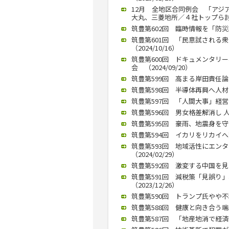
12月 全地区合同例会 「アジ
大丸、三菱地所／４社トップら討論（
筑豊第602回 臨時情報を「防災訓
筑豊第601回 「民意試される
（2024/10/16）
筑豊第600回 ドキュメンタリ
会 （2024/09/20）
筑豊第599回 高まる岸田責任論、
筑豊第598回 半導体再興へ人材育成
筑豊第597回 「人間大事」経営の
筑豊第596回 男女格差解消し 人
筑豊第595回 豪雨、地震身を守る行
筑豊第594回 イカリをリカイへ変
筑豊第593回 地域活性にエン
（2024/02/29）
筑豊第592回 激変する中国を見つ
筑豊第591回 減税策「見誤り
（2023/12/26）
筑豊第590回 トランプ氏やや不
筑豊第588回 健康と向き合う端緒
筑豊第587回 「地産地消で経済回