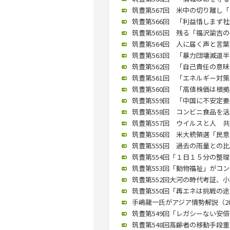
筑豊第567回 米中の切り離し「な
筑豊第566回 「利益惜しまず社会
筑豊第565回 残る「福沢諭吉の
筑豊第564回 人に届く声と言葉を
筑豊第563回 「暴力団壊滅道半ば
筑豊第562回 「自己責任の意味変
筑豊第561回 「エネルギー対策柔
筑豊第560回 「高値株価は根拠
筑豊第559回 「中国に不安定要素
筑豊第558回 コンビニ食品を活
筑豊第557回 ウイルスと人 共生
筑豊第556回 米大統領選「民意が
筑豊第555回 過去の雨量との比
筑豊第554回「１日１５分の整理か
筑豊第553回「動物福祉」がコンセ
筑豊第552回大河の時代考証、小
筑豊第550回「再エネは挑戦の途上
手嶋龍一氏がアジア情勢解説（2019
筑豊第549回「レガシーない安倍長
筑豊第548回高齢者の移動手段重要