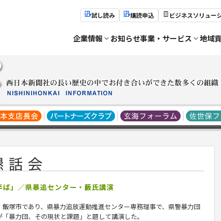
試し読み
購読申込
ビジネスソリュー
企業情報
お知らせ
事業・サービス
地域
道半ば」／県暴追センター・藪氏講演
、飯塚市であり、県暴力追放運動推進センター専務理事で、県警暴力団
が「暴力団、その現状と課題」と題して講演した。