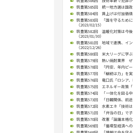
筑豊第586回 技術革新で犯罪が変
筑豊第585回 統一地方選は国政に
筑豊第584回 賃上げは付加価値
筑豊第583回 「国を守るため
（2023/02/15）
筑豊第582回 温暖化対策は今
（2023/01/30）
筑豊第581回 地域で連携、イ
（2022/12/26）
筑豊第580回 米大リーグに学ぶ成
筑豊第579回 熱い焼酎業界 ぜ
筑豊第578回 「円安、年内ピーク
筑豊第577回 「継続は力」を実
筑豊第576回 竜口氏「ロシア、弱
筑豊第575回 エネルギー政策「
筑豊第574回 「一体化を図る中国
筑豊第573回 「日韓関係、前途多
筑豊第572回 水素エネ「技術は十
筑豊第571回 「弁当の日」で子ど
筑豊第570回 改憲「論議本格化あ
筑豊第569回 「循環型経済への工
筑豊第568回 「情報は命を守る」