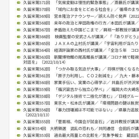
久留米第571回 「気候変動は慢性的緊急事態」／斎藤氏が講演（20
久留米第570回 「域内にお金をとどめる社会を」／ 循環のまちづく
久留米第569回 宮本隆治アナウンサー／誤えん防ぐ発声（2022/1
久留米第568回 来年の政治と岸田政権の行方／本田氏が講演／参院
久留米第567回 矛盾抱えた中国どこまで ／興梠一郎教授が講演（20
久留米第566回 映画監督の安武さんが講演／ 「『ありがとう』飛び
久留米第565回 ＪＡＸＡの上村氏が講演／「宇宙利用が当たり前に」
久留米第564回 経済評論家の西村氏が講演／「全治５年 コロナ後
久留米第563回 新聞博物館の尾高館長が講演／コロナ禍で軽
対話を」（2022/10/14）
久留米第562回 「つかみ取る気迫が大事」／ 将棋が強くなるために
久留米第561回 「原子力利用し、ＣＯ２削減を」／ 九大・藤本教授
久留米第560回 家業手伝い、実業の心得学ぶ／ 井島氏が渋沢栄一テ
久留米第559回 「福沢諭吉から独立心学べ」／ 福岡大の大嶋名誉教
久留米第558回 「デジタル技術で二極化が進む」／日経グループ副
久留米第557回 東京大・松本氏が講演／「環境問題の鍵は脱炭素化」
久留米第556回 「暴力団壊滅は不可能ではない」／県暴力追
（2022/10/13）
久留米第555回 「菅首相、今国会が試金石」／岩井教授が講演（20
久留米554回 大統領選 混乱の恐れも／共同通信 会田氏が講演（2
久留米第553回 過去最大雨量との比較を／気象予報士 蔵田氏が講演