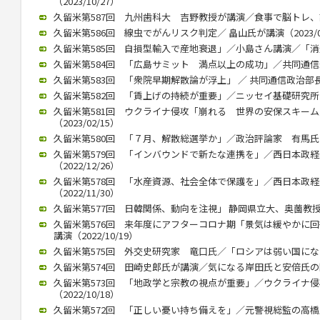
（2023/10/27）
久留米第587回 九州歯科大 吉野教授が講演／食事で脳トレ、認知症
久留米第586回 線虫でがんリスク判定／ 畠山氏が講演（2023/07
久留米第585回 自損型輸入で産地衰退」／小島さん講演／「消費者
久留米第584回 「広島サミット 満点以上の成功」／共同通信永井氏
久留米第583回 「衆院早期解散論が浮上」 ／ 共同通信政治部長、
久留米第582回 「賃上げの持続が重要」／ニッセイ基礎研究所 伊藤
久留米第581回 ウクライナ侵攻「崩れる 世界の安保スキー
（2023/02/15）
久留米第580回 「７月、解散総選挙か」／政治評論家 有馬氏が講演
久留米第579回 「インバウンドで新たな連携を」／西日本政
（2022/12/26）
久留米第578回 「水産資源、社会全体で保護を」／西日本政
（2022/11/30）
久留米第577回 日韓関係、動向を注視」 静岡県立大、奥薗教授が講演
久留米第576回 来年度にアフターコロナ期「景気は緩やかに
講演（2022/10/19）
久留米第575回 外交史研究家 竜口氏／「ロシアは弱い国になる」（
久留米第574回 田崎史郎氏が講演／気になる岸田氏と安倍氏の関係（
久留米第573回 「地政学と宗教の視点が重要」／ウクライナ
（2022/10/18）
久留米第572回 「正しい憂い持ち備えを」／元警視総監の高橋氏が講