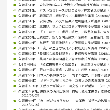
久留米513回 安倍政権年末に大勝負／飯尾教授が講演（2016/0
久留米512回 ポスト安倍レースが始まるか／神志名氏が講演（201
久留米511回 戦国武将に経営学べ／小和田氏が講演（2016/06/
久留米510回 安倍政権、外交で成果／歳川隆雄氏が講演（2016/0
久留米509回 北朝鮮、党大会に注目を／平岩教授が講演（2016/0
久留米508回 「ＩＳのテロ 世界に拡散」／政懇久留米、佐々木伸氏
久留米507回伝統継ぎ、新たな陶芸追求／佐賀の「三右衛門」語る／
久留米506回 与野党「国家像競え」／伊藤惇夫氏が講演（2016/0
久留米505回「一流」の生き方紹介／小松成美氏が講演（2015/12
久留米504回「長期的な成長戦略を」／新保教授が講演（2015/12
久留米503回 英国との島国同盟を／宮家邦彦氏が講演（2015/10
9月合同例会 「拉致被害者早く救出を」 蓮池薫さんが講演（2015
久留米501回 若い社員の育成 お膳立ても必要（2015/07/31）
久留米500回 日本人の価値観再び／「博多の歴女」白駒さん講演 （2
久留米499回 「メディアが動く社会を」立教大の逢坂氏講演（2015
久留米４９8回 天然ウナギ減少で 国交省ＯＢが講演 （2015/05
久留米４９7回 造園家の涌井氏講演「持続可能な未来を」政懇4
（2015/04/03）
久留米496回 「自由だがつまらない」 大澤氏 貨幣への欲望
（2015/02/25）
久留米495回 地方創生地域が知恵を／篠原文也氏が講演／西日本政