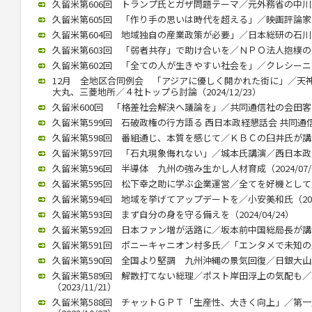
久留米第606回 トランプ氏とガザ問題テーマ／元外務省の中川氏が講
久留米第605回 「作り手の思いは時代を超える」／映画評論家の立花
久留米第604回 地域独自の産業政策が必要」／日本総研の石川智久氏
久留米第603回 「弱者共存」で助け合いを／ＮＰＯ法人抱樸の奥田理
久留米第602回 「全ての人が生きやすい社会を」／クレシーニ・ア
12月 全地区合同例会 「アジアに優しく開かれた街に」／天
大丸、三菱地所／４社トップら討論（2024/12/23）
久留米600回 「格差社会解決へ議論を」／共同通信社の会田客員論説
久留米第599回 石破政権の行方語る 西日本政経懇話会 共同通信の
久留米第598回 番組通じ、本質を感じて／ＫＢＣの臼井氏が講演 （
久留米第597回 「石丸現象侮れない」／城本氏講演／西日本政懇７月
久留米第596回 半導体 九州の強み生かし人材育成（2024/07/
久留米第595回 松下幸之助に学ぶ企業運営／全てを好機として／久保
久留米第594回 地域を挙げてアップデートを／小安美和氏（2024/
久留米第593回 まず自分の身を守る備えを（2024/04/24）
久留米第592回 日本ファン増が活路に／坂本前中国総局長が講演（2
久留米第591回 ポニーキャニオン村多氏／「エンタメで未知の層にも
久留米第590回 全国より堅調 九州沖縄の景気回復／日銀大山氏（2
久留米第589回 解散打てない総理／ポスト岸田浮上の気配も
（2023/11/21）
久留米第588回 チャットＧＰＴ「生産性、大きく向上」／第