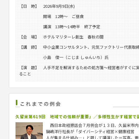
【日 時】 2026年9月9日(水)
開場 12時～ ご昼食
講演 13時～14時半 終了予定
【会 場】 ホテルマリターレ創生 春秋の間
【講 師】 中小企業コンサルタント、元気ファクトリー代表取
小島 俊一（こじま しゅんいち）氏
【演 題】 人手不足を解消するための処方箋～経営者がすぐに
ること
久留米第619回 地域での信頼が重要」／多様性生かす経営で
西日本政経懇話会７月例会が１３日、久留米市内
鍋嶋洋行社長が「ダイバーシティ経営×健康経営 
人が集まる仕組み―」と題して講演した＝写真。要