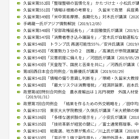
久留米第552回「整理整頓の習慣化を」 かたづけ士・小松氏が講演（2
久留米第551回「情報は根拠の考察を」 久留米で政懇 呉座勇一氏が
久留米第549回「米中貿易摩擦、長期化も」対木氏が講演（2020/0
手嶋龍一氏がアジア情勢解説（2019/12/05）
久留米第548回「安部政権延長も」／本田雅俊氏が講演（2019/10
久留米第547回「消費者巻き込み議論を」／宮木氏が自動運転など講演
久留米546回 トランプ氏 再選可能性55％／安井氏講演（2019/0
久留米545回「改憲勢力３分の２ 困難」／高瀬氏が参院選展望（20
久留米544回「災害前提に備えを」／河田氏が講演（2019/05/2
久留米543回「天皇陛下、国民と苦楽を共に」／河西氏が講演（201
第8回西日本会合同例会／佐藤優氏が講演（2019/03/29）
久留米541回「情報の偏り意識し判断を」／塚崎・久留米大教授が講演
久留米540回 「最大リスクは消費増税」／経済評論家、岩本氏が講演
政懇第8回特別合同例会 農水産輸出は１兆円視野 外国人材
（2019/01/31）
政懇第7回合同例会 「結果を作るための外交戦略を」／田中均氏が講
久留米537回 東京大大学院教授／久保氏が講演「米大統領の弾劾焦点
久留米536回 「多様な選択肢の提示を」／小安氏が講演（2018/1
久留米535回 「技術革新が経営の鍵に」／富士通常務理事、中山氏が
久留米534回 総裁選、地方票が焦点に／川上氏が講演（2018/07
久留米533回 「習近平１強で副作用も」／神田外語大、興梠教授が講