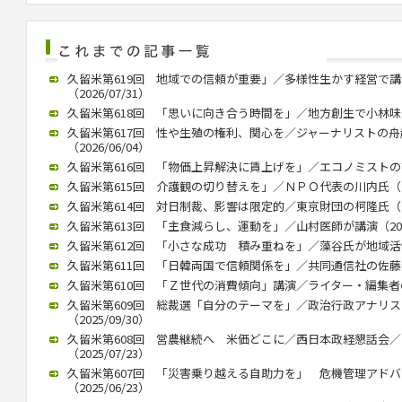
久留米第619回 地域での信頼が重要」／多様性生かす経営で
（2026/07/31）
久留米第618回 「思いに向き合う時間を」／地方創生で小林味愛氏が
久留米第617回 性や生殖の権利、関心を／ジャーナリストの
（2026/06/04）
久留米第616回 「物価上昇解決に賃上げを」／エコノミストの熊野氏
久留米第615回 介護観の切り替えを」／ＮＰＯ代表の川内氏（202
久留米第614回 対日制裁、影響は限定的／東京財団の柯隆氏（202
久留米第613回 「主食減らし、運動を」／山村医師が講演（2026/
久留米第612回 「小さな成功 積み重ねを」／藻谷氏が地域活性化で
久留米第611回 「日韓両国で信頼関係を」／共同通信社の佐藤大介氏
久留米第610回 「Ｚ世代の消費傾向」講演／ライター・編集者の稲田
久留米第609回 総裁選「自分のテーマを」／政治行政アナリ
（2025/09/30）
久留米第608回 営農継続へ 米価どこに／西日本政経懇話会
（2025/07/23）
久留米第607回 「災害乗り越える自助力を」 危機管理アド
（2025/06/23）