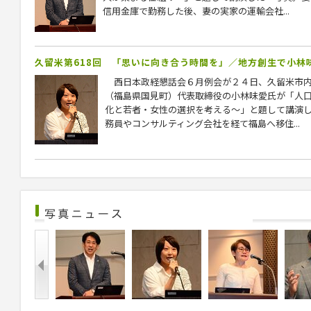
信用金庫で勤務した後、妻の実家の運輸会社...
久留米第618回 「思いに向き合う時間を」／地方創生で小林
西日本政経懇話会６月例会が２４日、久留米市内
（福島県国見町）代表取締役の小林味愛氏が「人
化と若者・女性の選択を考える～」と題して講演
務員やコンサルティング会社を経て福島へ移住...