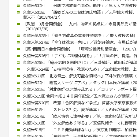
久留米532回 「米朝で核放棄合意の可能性」／早大大学院教授、李
久留米531回 「西郷どんの土台は源氏物語」／志学館大教授
留米市（2018/04/27）
【政懇：3月合同例会】 九州、物流の拠点に／寺島実郎氏が
（2018/03/28）
久留米第528回 「働き方改革の重要性発信を」／慶大教授の樋口氏講
久留米第527回 「今年は改憲一色に」／政治評論家、有馬氏が講演（2
【第7回西日本会合同例会】 「塚崎公義特別講演会」（2017/12
久留米第526回 「子どもに料理体験を」／「弁当の日」提唱、竹下氏
久留米525回 「縮み志向を前向きに」／三菱総研、武田氏が講演（20
久留米524回「支持率維持、改憲のため」／立命館大教授、上久保氏
久留米523回「北方領土、解決可能な領域へ」下斗米氏が講演（201
久留米522回「経営大リーグに学べ」／タック川本氏が講演（2017/
久留米521回「対北朝鮮の足並み乱れる」／コリア・レポート編集長
久留米519回 合同本紙１４０周年記念／五木寛之さんが講演／「いま
久留米第520回 改憲「合区解消など争点」 首都大学東京教授の木村
久留米518回 「ストレス社会、愛が基本」／大西氏が講演（2017/
久留米517回 「欧米情勢に注視必要」／第一生命経済研究所永浜氏
久留米516回 「外交解散あり得る」／安倍政権テーマに御厨貴氏が講
久留米515回 「ＴＰＰ発効ほぼない」／東京財団理事、加藤氏講演（
久留米513回 「生前退位、天皇制の転機に」／共同通信の新堀氏が講