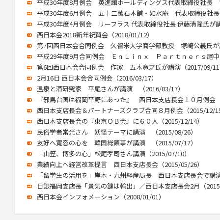
平成30年度8月例会 英進館ホールディングス代表取締役社長 筒井
平成30年度6月例会 五十二萬石本舗・如水庵 代表取締役社長 森
平成30年度4月例会 リーフラス 代表取締役社長 伊藤清隆氏が講演（
西日本会2018新年祝賀会（2018/01/12）
第7回西日本会合同例会 久留米大学商学部教授 塚崎公義氏が講演（
平成29年度9月合同例会 ＥｎＬｉｎｘ Ｐａｒｔｎｅｒｓ尾中泰氏が
第6回西日本会合同例会 作家 五木寛之氏が講演（2017/09/1
2月16日 西日本会合同例会（2016/03/17）
温泉と酒研究家 平尾さんが講演 （2016/03/17）
『邪馬台国は福岡平野にあった』 西日本支店長会１０月例会（201
西日本支店長会＆パートナーズクラブ合同８月例会（2015/12/1
西日本支店長会の『東京ＯＢ会』に６０人（2015/12/14）
民俗学者常光さん 妖怪テーマに講演 （2015/08/26）
友好へ寛容の心を 韓国総領事が講演 （2015/07/17）
「山笠、博多の心」松尾孝司さん講演（2015/07/10）
業績向上へ経営改革提言 西日本支店長会（2015/05/26）
「留学生の活用を」岸本・九州経産局長 西日本支店長会で講演（20
日銀福岡支店長「景気の鍵は輸出」／西日本支店長会2月（2015/0
西日本会インフォメーション（2008/01/01）