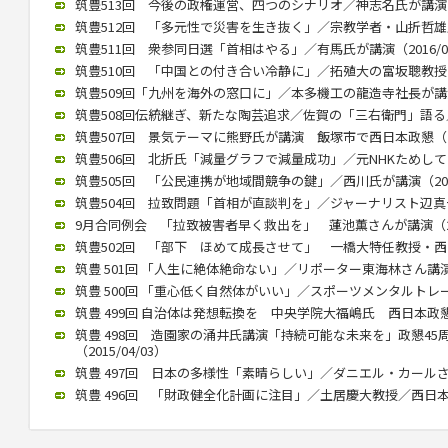
筑豊513回 今後の政権運営、四つのシナリオ／神志名氏が講演（20
筑豊512回 「多元性で災害を生き抜く」／宗教学者・山折哲雄氏が講
筑豊511回 衆参同日選「首相はやる」／有馬氏が講演（2016/05
筑豊510回 「中国との付き合い冷静に」／拓殖大の富坂聰教授が講演
筑豊509回「九州を海外の窓口に」／本多機工の龍造寺社長が講演（2
筑豊508回伝統継ぎ、新たな陶芸追求／佐賀の「三右衛門」語る／西
筑豊507回 景気テーマに熊野氏が講演 飯塚市で西日本政懇（201
筑豊506回 北折氏「減量グラフで減量成功」／元NHKためしてガッ
筑豊505回 「公民連携が地域間競争の鍵」／西川氏が講演（2015/
筑豊504回 拉致問題「首相が直談判を」／ジャーナリスト辺真一氏（
9月合同例会 「拉致被害者早く救出を」 蓮池薫さんが講演（2015
筑豊502回 「部下 ほめて成長させて」 一橋大特任教授・西山氏が
筑豊 501回 「人生に絶体絶命ない」／リポーター東海林さん講演（2
筑豊 500回 「重心低く自然体がいい」／スポーツメンタルトレーナ
筑豊 499回 自治体は発想転換を 中央学院大福嶋氏 西日本政懇で講
筑豊 498回 造園家の涌井氏講演「持続可能な未来を」政懇4
（2015/04/03）
筑豊 497回 日本の多様性「素晴らしい」／ダニエル・カールさん（2
筑豊 496回 「財政健全化計画に注目」／土居慶大教授／西日本政懇