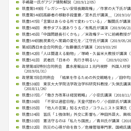
手嶋龍一氏がアジア情勢解説（2019/12/05）
筑豊第549回「レガシーない安倍長期政権」／作家の大下氏が講演（2
筑豊第548回高齢者の移動手段重要／宮木氏が講演＿（2019/10/
筑豊547回「言葉はあらゆる所で変わっている」／飯間氏が講演（20
筑豊546回 衆参ダブル選ありうる／有馬氏が講演（2019/06/2
筑豊545回「中国問題長引くかも」／米政権テーマに前嶋教授が講演（
筑豊544回脱炭素化へ常識の変化を／江守氏が講演（2019/05/2
第8回西日本会合同例会／佐藤優氏が講演（2019/03/29）
筑豊542回「人は間違える動物」／塚崎・久留米大教授が講演（201
筑豊541回 武者氏「日本の 先行き明るい」 （2019/02/05）
政懇第8回特別合同例会 農水産輸出は１兆円視野 外国人材
（2019/01/31）
政懇第7回合同例会 「結果を作るための外交戦略を」／田中均氏が講
筑豊538回 東京大大学院法学政治学科研究科教授／久保氏講
（2018/11/26）
筑豊537回／「働き方改革は経営戦略」／小安氏講演（2018/11/
筑豊536回 「不安は過密日程」天皇代替わり／小田部氏が講演（20
筑豊535回 「他人の言葉」知る大切さ／コラムニスト深澤氏（201
筑豊534回 習氏「１強体制」外交に影響も／神田外語大、興梠教授が
筑豊533回 憲法守るのは「私たち国民」／青井氏が講演（2018/0
筑豊532回 防災の心得が命を救う／危機管理専門家、国崎氏講演／