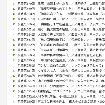
筑豊第570回 改憲「論議本格化ある」／共同通信・山根政治部長（2
筑豊第569回 「循環型経済への工夫を」／西日本政懇／中村修氏が講
筑豊第568回 「情報は命を守る」／新聞博物館・尾高館長（2022/
筑豊第567回 米中の切り離し「ない」／元日銀支店長 福本氏が講演
筑豊第566回 「利益惜しまず社会還元」／井島氏 渋沢栄一の功績紹
筑豊第565回 残る「福沢諭吉の宿題」／西日本政懇 福大名誉教授
筑豊第564回 人に届く声と言葉を」／西日本政懇／宮本アナが講演（
筑豊第563回 「暴力団壊滅道半ば」／県暴追センター・藪氏講演（2
筑豊第562回 「自己責任の意味変質」／藤田・久留米大教授が講演（
筑豊第561回 「エネルギー対策柔軟に」／九大院・藤本教授が講演（
筑豊第560回 「高値株価は根拠あり」／金融情報会社副社長・高見氏
筑豊第559回 「中国に不安定要素」／西日本政懇 興梠教授が講演（
筑豊第558回 コンビニ食品を活用／「レンチン生活楽しんで」／村
筑豊第557回 ウイルスと人 共生も／長崎大の山本太郎教授（202
筑豊第556回 米大統領選「民意が分裂」／渡辺・慶応大教授が講演（
筑豊第555回 過去の雨量との比較が重要／気象予報士の蔵田英之氏が
筑豊第554回「１日１５分の整理から」／「かたづけ士」の小松氏（2
筑豊第553回「動物福祉」がコンセプト 大牟田市動物園 冨澤氏が講
筑豊第552回大河の時代考証、小和田氏講演 西日本政懇 「光秀は
筑豊第550回「再エネは挑戦の途上」 東大の松本氏が講演（2020/