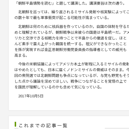
「朝鮮半島情勢を読む」と題して講演した。講演要旨は次の通り。
北朝鮮を巡っては、繰り返されるミサイル発射や核実験によって
の数十年で最も軍事衝突が起こる可能性が高まっている。
北朝鮮は何のために核兵器を作っているのか。自国の体制を守る
めと理解されているが、朝鮮戦争以来彼らの国是は半島統一だ。ア
リカと交渉できる核戦力を持つことで半島からの撤退を促し、ほと
んど素手で震え上がった韓国を統一する。祖父ができなかったこと
を孫が実現すれば金正恩朝鮮労働党委員長の指導者としての威光も
高まる。
今後の米朝協議によってアメリカ本土が射程に入るミサイルの発
はやめたとしても、日本に届くノドンミサイルの脅威はそのまま。
回の衆院選では北朝鮮問題も争点になっているが、与党も野党もそ
した点から議論を深めてほしい。戦争につながることを覚悟の上で
を国民が理解しているのかも含めて気になっている。
2017年10月5日