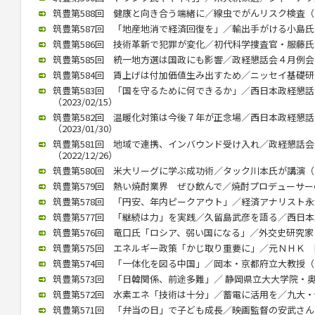
筑豊第588回 健康と向き合う端緒に／線虫でがんリスク検査（202
筑豊第587回 「地産地消で経済回復を」／輸出手がける小島氏（20
筑豊第586回 技術革新で犯罪が変化／初代科学捜査官・服藤氏（20
筑豊第585回 統一地方選は国政にも影響／政経懇話会４月例会（20
筑豊第584回 賃上げは付加価値生み出すため／ニッセイ基礎研究所
筑豊第583回 「国を守るために何できるか」／西日本政経懇
（2023/02/15）
筑豊第582回 温暖化対策は今後７年が正念場／西日本政経懇
（2023/01/30）
筑豊第581回 地域で連携、インバウンド受け入れ／政経懇話
（2022/12/26）
筑豊第580回 米大リーグに学ぶ成功術／タック川本氏が講演（202
筑豊第579回 熱い焼酎業界 ぜひ飲んで／焼酎プロデューサーの黒瀬
筑豊第578回 「円安、年内ピークアウト」／経済アナリスト永浜氏講
筑豊第577回 「継続は力」を実践／久留島武彦を語る／西日本政懇
筑豊第576回 竜口氏「ロシア、弱い国になる」／外交史研究家（20
筑豊第575回 エネルギー政策「かじ取り重要に」／元ＮＨＫ 関口氏
筑豊第574回 「一体化を図る中国」／岡本・京都府立大教授（202
筑豊第573回 「日韓関係、前途多難」／ 静岡県立大大学院・奥薗氏
筑豊第572回 水素エネ「技術は十分」／蓄電に活用を／九大・伊藤教
筑豊第571回 「弁当の日」で子ども成長／映画監督の安武さんが講演