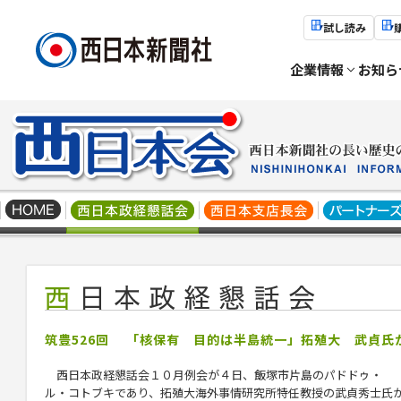
試し読み
企業情報
お知ら
筑豊526回 「核保有 目的は半島統一」拓殖大 武貞氏
西日本政経懇話会１０月例会が４日、飯塚市片島のパドドゥ・
ル・コトブキであり、拓殖大海外事情研究所特任教授の武貞秀士氏