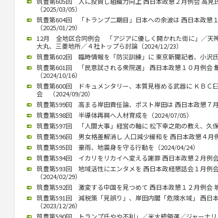
筑豊第605回 人に投資し組織力向上 西日本政懇２月例会 高
（2025/03/05）
筑豊第604回 「トランプ二期目」日本への余波は 西日本政懇
（2025/01/29）
12月 全地区合同例会 「アジアに優しく開かれた街に」／天
大丸、三菱地所／４社トップら討論（2024/12/23）
筑豊第602回 臨時情報を「防災訓練」に 東京新聞記者、小沢氏公演（
筑豊第601回 「民意試される衆院選」 西日本政懇１０月例会
（2024/10/16）
筑豊第600回 ドキュメンタリー、本質見極める武器に ＫＢＣ
会 （2024/09/20）
筑豊第599回 高まる岸田責任論、ポスト岸田は 西日本政懇７月例会
筑豊第598回 半導体再興へ人材育成を（2024/07/05）
筑豊第597回 「人間大事」経営の軸に 松下幸之助の教え、久保山武
筑豊第596回 男女格差解消し 人口減少緩和を 西日本政懇４月例会 
筑豊第595回 豪雨、地震身を守る行動を（2024/04/24）
筑豊第594回 イカリをリカイへ変える謝罪 西日本政懇２月例会 竹中
筑豊第593回 地域活性にエンタメを 西日本政経懇話会１月例
（2024/02/29）
筑豊第592回 激変する中国を見つめて 西日本政懇１２月例会 坂本信
筑豊第591回 減税策「見誤り」、岸田内閣「危険水域」 西日
（2023/12/26）
筑豊第590回 トランプ氏やや不利」／米大統領選／ジャーナリスト