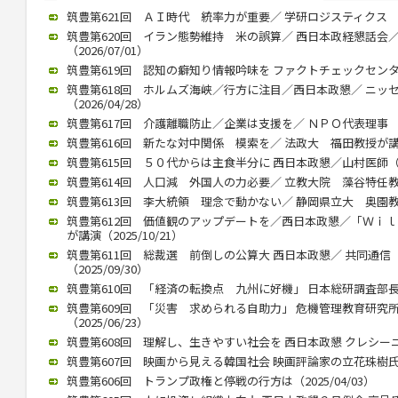
筑豊第621回 ＡＩ時代 統率力が重要／ 学研ロジスティクス 中村社
筑豊第620回 イラン態勢維持 米の誤算／ 西日本政経懇話会
（2026/07/01）
筑豊第619回 認知の癖知り情報吟味を ファクトチェックセンター 
筑豊第618回 ホルムズ海峡／行方に注目／西日本政懇／ ニッ
（2026/04/28）
筑豊第617回 介護離職防止／企業は支援を／ ＮＰＯ代表理事 川内
筑豊第616回 新たな対中関係 模索を／ 法政大 福田教授が講演（2
筑豊第615回 ５０代からは主食半分に 西日本政懇／山村医師（202
筑豊第614回 人口減 外国人の力必要／ 立教大院 藻谷特任教授が
筑豊第613回 李大統領 理念で動かない／ 静岡県立大 奥園教授が
筑豊第612回 価値観のアップデートを／西日本政懇／「Ｗｉ
が講演（2025/10/21）
筑豊第611回 総裁選 前倒しの公算大 西日本政懇／ 共同通
（2025/09/30）
筑豊第610回 「経済の転換点 九州に好機」 日本総研調査部長 石
筑豊第609回 「災害 求められる自助力」 危機管理教育研究
（2025/06/23）
筑豊第608回 理解し、生きやすい社会を 西日本政懇 クレシーニさん
筑豊第607回 映画から見える韓国社会 映画評論家の立花珠樹氏講演（
筑豊第606回 トランプ政権と停戦の行方は（2025/04/03）