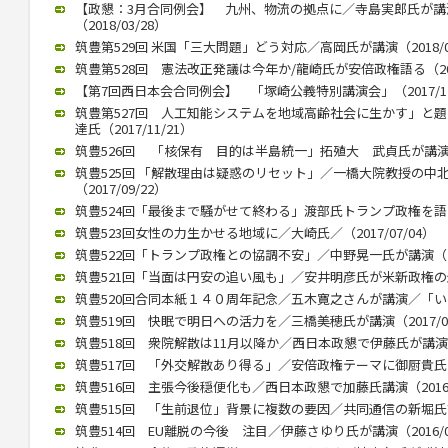
【政懇：3月合同例会】 九州、物流の拠点に／寺島実郎氏が
（2018/03/28）
筑豊第529回 米国「三大問題」どう対応／高岡氏が講演（2018/02
筑豊第528回 憲法改正発議は今年か/龍崎氏が安倍政権語る（2018
【第7回西日本会合同例会】 「塚崎公義特別講演会」（2017/12
筑豊第527回 人工知能システムを地域高齢社会に生かす」と
達氏（2017/11/21）
筑豊526回 「核保有 目的は半島統一」拓殖大 武貞氏が講演 （20
筑豊525回 「解散理由は疑惑のリセット」／一橋大院教授の中
（2017/09/22）
筑豊524回「最後まで騒がせて終わる」渡部氏トランプ政権を語る（2
筑豊523回女性の力生かせる地域に／大崎氏／（2017/07/04）
筑豊522回「トランプ政権との協調不安」／中野晃一氏が講演（201
筑豊521回「当面は円安の追い風も」／安井明彦氏が米新政権の影響講
筑豊520回合同本紙１４０周年記念／五木寛之さんが講演／「いまを
筑豊519回 快眠で明日への活力を／三橋美穂氏が講演（2017/02
筑豊518回 衆院解散は11月以降か／西日本政懇で伊藤氏が講演（20
筑豊517回 「外交解散あり得る」／安倍政権テーマに御厨貴氏が講演
筑豊516回 主張今後穏便化も／西日本政懇で加藤氏講演（2016/1
筑豊515回 「生前退位」背景に複数の要因／共同通信の新堀氏講演（
筑豊514回 EU離脱の今後 注目／伊藤さゆり氏が講演（2016/09