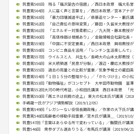
筑豊第565回 残る「福沢諭吉の宿題」／西日本政懇 福大名誉教授
筑豊第564回 人に届く声と言葉を」／西日本政懇／宮本アナが講演（
筑豊第563回 「暴力団壊滅道半ば」／県暴追センター・藪氏講演（2
筑豊第562回 「自己責任の意味変質」／藤田・久留米大教授が講演（
筑豊第561回 「エネルギー対策柔軟に」／九大院・藤本教授が講演（
筑豊第560回 「高値株価は根拠あり」／金融情報会社副社長・高見氏
筑豊第559回 「中国に不安定要素」／西日本政懇 興梠教授が講演（
筑豊第558回 コンビニ食品を活用／「レンチン生活楽しんで」／村
筑豊第557回 ウイルスと人 共生も／長崎大の山本太郎教授（202
筑豊第556回 米大統領選「民意が分裂」／渡辺・慶応大教授が講演（
筑豊第555回 過去の雨量との比較が重要／気象予報士の蔵田英之氏が
筑豊第554回「１日１５分の整理から」／「かたづけ士」の小松氏（2
筑豊第553回「動物福祉」がコンセプト 大牟田市動物園 冨澤氏が講
筑豊第552回大河の時代考証、小和田氏講演 西日本政懇 「光秀は
筑豊第550回「再エネは挑戦の途上」 東大の松本氏が講演（2020/
手嶋龍一氏がアジア情勢解説（2019/12/05）
筑豊第549回「レガシーない安倍長期政権」／作家の大下氏が講演（2
筑豊第548回高齢者の移動手段重要／宮木氏が講演＿（2019/10/
筑豊547回「言葉はあらゆる所で変わっている」／飯間氏が講演（20
筑豊546回 衆参ダブル選ありうる／有馬氏が講演（2019/06/2