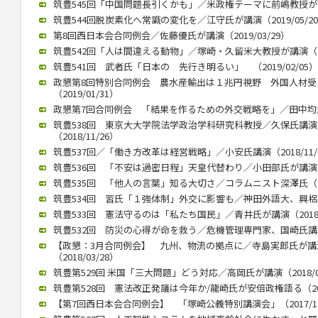
筑豊545回「中国問題長引くかも」／米政権テーマに前嶋教授が講演（
筑豊544回脱炭素化へ常識の変化を／江守氏が講演（2019/05/2
第8回西日本会合同例会／佐藤優氏が講演（2019/03/29）
筑豊542回「人は間違える動物」／塚崎・久留米大教授が講演（201
筑豊541回 武者氏「日本の 先行き明るい」 （2019/02/05）
政懇第8回特別合同例会 農水産輸出は１兆円視野 外国人材
（2019/01/31）
政懇第7回合同例会 「結果を作るための外交戦略を」／田中均氏が講
筑豊538回 東京大大学院法学政治学科研究科教授／久保氏講
（2018/11/26）
筑豊537回／「働き方改革は経営戦略」／小安氏講演（2018/11/
筑豊536回 「不安は過密日程」天皇代替わり／小田部氏が講演（20
筑豊535回 「他人の言葉」知る大切さ／コラムニスト深澤氏（201
筑豊534回 習氏「１強体制」外交に影響も／神田外語大、興梠教授が
筑豊533回 憲法守るのは「私たち国民」／青井氏が講演（2018/0
筑豊532回 防災の心得が命を救う／危機管理専門家、国崎氏講演／
【政懇：3月合同例会】 九州、物流の拠点に／寺島実郎氏が
（2018/03/28）
筑豊第529回 米国「三大問題」どう対応／高岡氏が講演（2018/02
筑豊第528回 憲法改正発議は今年か/龍崎氏が安倍政権語る（2018
【第7回西日本会合同例会】 「塚崎公義特別講演会」（2017/12