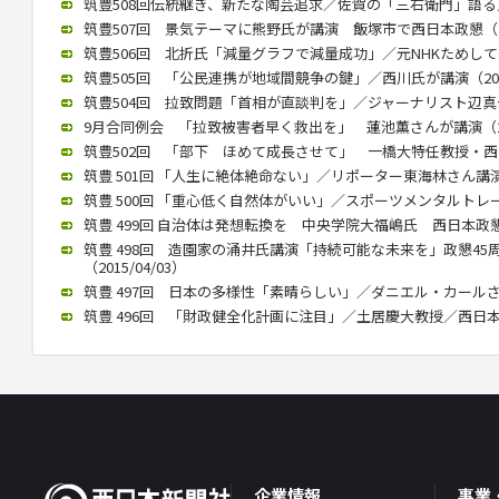
筑豊508回伝統継ぎ、新たな陶芸追求／佐賀の「三右衛門」語る／西
筑豊507回 景気テーマに熊野氏が講演 飯塚市で西日本政懇（201
筑豊506回 北折氏「減量グラフで減量成功」／元NHKためしてガッ
筑豊505回 「公民連携が地域間競争の鍵」／西川氏が講演（2015/
筑豊504回 拉致問題「首相が直談判を」／ジャーナリスト辺真一氏（
9月合同例会 「拉致被害者早く救出を」 蓮池薫さんが講演（2015
筑豊502回 「部下 ほめて成長させて」 一橋大特任教授・西山氏が
筑豊 501回 「人生に絶体絶命ない」／リポーター東海林さん講演（2
筑豊 500回 「重心低く自然体がいい」／スポーツメンタルトレーナ
筑豊 499回 自治体は発想転換を 中央学院大福嶋氏 西日本政懇で講
筑豊 498回 造園家の涌井氏講演「持続可能な未来を」政懇4
（2015/04/03）
筑豊 497回 日本の多様性「素晴らしい」／ダニエル・カールさん（2
筑豊 496回 「財政健全化計画に注目」／土居慶大教授／西日本政懇
企業情報
事業