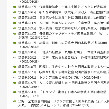
（2026/04/28）
筑豊第617回 介護離職防止／企業は支援を／ ＮＰＯ代表理事 川内
筑豊第616回 新たな対中関係 模索を／ 法政大 福田教授が講演（2
筑豊第615回 ５０代からは主食半分に 西日本政懇／山村医師（202
筑豊第614回 人口減 外国人の力必要／ 立教大院 藻谷特任教授が
筑豊第613回 李大統領 理念で動かない／ 静岡県立大 奥園教授が
筑豊第612回 価値観のアップデートを／西日本政懇／「Ｗｉ
が講演（2025/10/21）
筑豊第611回 総裁選 前倒しの公算大 西日本政懇／ 共同通
（2025/09/30）
筑豊第610回 「経済の転換点 九州に好機」 日本総研調査部長 石
筑豊第609回 「災害 求められる自助力」 危機管理教育研究
（2025/06/23）
筑豊第608回 理解し、生きやすい社会を 西日本政懇 クレシーニさん
筑豊第607回 映画から見える韓国社会 映画評論家の立花珠樹氏講演（
筑豊第606回 トランプ政権と停戦の行方は（2025/04/03）
筑豊第605回 人に投資し組織力向上 西日本政懇２月例会 高
（2025/03/05）
筑豊第604回 「トランプ二期目」日本への余波は 西日本政懇
（2025/01/29）
12月 全地区合同例会 「アジアに優しく開かれた街に」／天
大丸、三菱地所／４社トップら討論（2024/12/23）