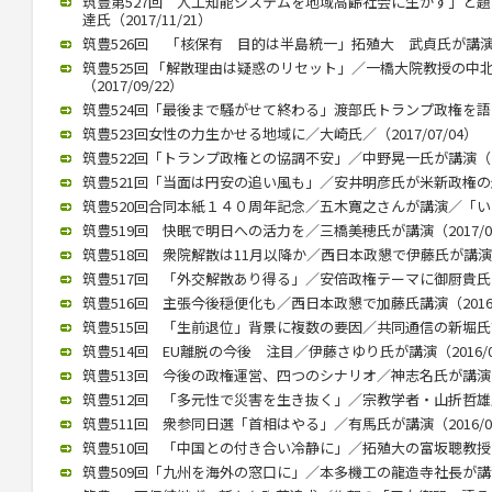
筑豊第527回 人工知能システムを地域高齢社会に生かす」と
達氏（2017/11/21）
筑豊526回 「核保有 目的は半島統一」拓殖大 武貞氏が講演 （20
筑豊525回 「解散理由は疑惑のリセット」／一橋大院教授の中
（2017/09/22）
筑豊524回「最後まで騒がせて終わる」渡部氏トランプ政権を語る（2
筑豊523回女性の力生かせる地域に／大崎氏／（2017/07/04）
筑豊522回「トランプ政権との協調不安」／中野晃一氏が講演（201
筑豊521回「当面は円安の追い風も」／安井明彦氏が米新政権の影響講
筑豊520回合同本紙１４０周年記念／五木寛之さんが講演／「いまを
筑豊519回 快眠で明日への活力を／三橋美穂氏が講演（2017/02
筑豊518回 衆院解散は11月以降か／西日本政懇で伊藤氏が講演（20
筑豊517回 「外交解散あり得る」／安倍政権テーマに御厨貴氏が講演
筑豊516回 主張今後穏便化も／西日本政懇で加藤氏講演（2016/1
筑豊515回 「生前退位」背景に複数の要因／共同通信の新堀氏講演（
筑豊514回 EU離脱の今後 注目／伊藤さゆり氏が講演（2016/09
筑豊513回 今後の政権運営、四つのシナリオ／神志名氏が講演（20
筑豊512回 「多元性で災害を生き抜く」／宗教学者・山折哲雄氏が講
筑豊511回 衆参同日選「首相はやる」／有馬氏が講演（2016/05
筑豊510回 「中国との付き合い冷静に」／拓殖大の富坂聰教授が講演
筑豊509回「九州を海外の窓口に」／本多機工の龍造寺社長が講演（2