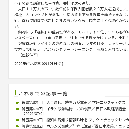
ヘ」の題で講演した＝写真。要旨は次の通り。
人口１１万人の市で、数年前に年間入園者数２５万人を達成した
福祉」のコンセプトがある。生活の質を高める環境を維持できなけ
針。群れで飼育すべき社会性の高いゾウも、園内に十分な場所がな
い。
動物にも「選択」の重要性がある。モルモットが住まいから客が
いスペース）」に（自由意思で）往来できる橋をかけている。出勤
健康管理もライオンの麻酔なしの採血、ラマの目薬、レッサーパ
協力してもらう「ハズバンダリートレーニング」を取り入れている
（座親伸吾）
2020年(令和2年)02月21日(金)
筑豊第621回 ＡＩ時代 統率力が重要／ 学研ロジスティクス 中村社
筑豊第620回 イラン態勢維持 米の誤算／ 西日本政経懇話会
（2026/07/01）
筑豊第619回 認知の癖知り情報吟味を ファクトチェックセンター 
筑豊第618回 ホルムズ海峡／行方に注目／西日本政懇／ ニッ