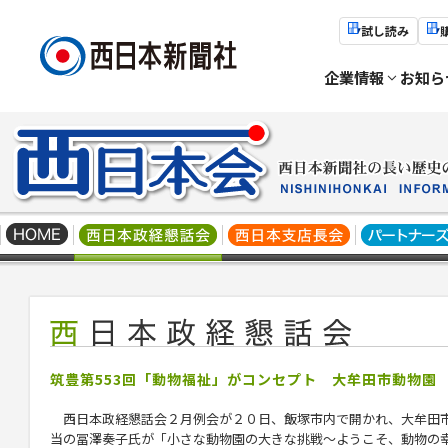
試し読み
企業情報
お知ら
筑豊第553回「動物福祉」がコンセプト 大牟田市動物園
西日本
政経懇話会
２月例会が２０日、飯塚市内で開かれ、
大牟田
当の冨澤奏子氏が「小さな動物園の大きな挑戦～ようこそ、動物の