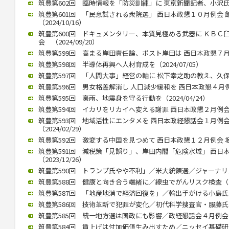
筑豊第602回 臨時情報を「防災訓練」に 東京新聞記者、小沢氏公演（
筑豊第601回 「民意試される衆院選」 西日本政懇１０月例会
（2024/10/16）
筑豊第600回 ドキュメンタリー、本質見極める武器に ＫＢＣ
会 （2024/09/20）
筑豊第599回 高まる岸田責任論、ポスト岸田は 西日本政懇７月例会
筑豊第598回 半導体再興へ人材育成を（2024/07/05）
筑豊第597回 「人間大事」経営の軸に 松下幸之助の教え、久保山武
筑豊第596回 男女格差解消し 人口減少緩和を 西日本政懇４月例会 
筑豊第595回 豪雨、地震身を守る行動を（2024/04/24）
筑豊第594回 イカリをリカイへ変える謝罪 西日本政懇２月例会 竹中
筑豊第593回 地域活性にエンタメを 西日本政経懇話会１月例
（2024/02/29）
筑豊第592回 激変する中国を見つめて 西日本政懇１２月例会 坂本信
筑豊第591回 減税策「見誤り」、岸田内閣「危険水域」 西日
（2023/12/26）
筑豊第590回 トランプ氏やや不利」／米大統領選／ジャーナリスト
筑豊第588回 健康と向き合う端緒に／線虫でがんリスク検査（202
筑豊第587回 「地産地消で経済回復を」／輸出手がける小島氏（20
筑豊第586回 技術革新で犯罪が変化／初代科学捜査官・服藤氏（20
筑豊第585回 統一地方選は国政にも影響／政経懇話会４月例会（20
筑豊第584回 賃上げは付加価値生み出すため／ニッセイ基礎研究所