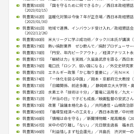
筑豊第583回 「国を守るために何できるか」／西日本政経懇
（2023/02/15）
筑豊第582回 温暖化対策は今後７年が正念場／西日本政経懇
（2023/01/30）
筑豊第581回 地域で連携、インバウンド受け入れ／政経懇話
（2022/12/26）
筑豊第580回 米大リーグに学ぶ成功術／タック川本氏が講演（202
筑豊第579回 熱い焼酎業界 ぜひ飲んで／焼酎プロデューサーの黒瀬
筑豊第578回 「円安、年内ピークアウト」／経済アナリスト永浜氏講
筑豊第577回 「継続は力」を実践／久留島武彦を語る／西日本政懇
筑豊第576回 竜口氏「ロシア、弱い国になる」／外交史研究家（20
筑豊第575回 エネルギー政策「かじ取り重要に」／元ＮＨＫ 関口氏
筑豊第574回 「一体化を図る中国」／岡本・京都府立大教授（202
筑豊第573回 「日韓関係、前途多難」／ 静岡県立大大学院・奥薗氏
筑豊第572回 水素エネ「技術は十分」／蓄電に活用を／九大・伊藤教
筑豊第571回 「弁当の日」で子ども成長／映画監督の安武さんが講演
筑豊第570回 改憲「論議本格化ある」／共同通信・山根政治部長（2
筑豊第569回 「循環型経済への工夫を」／西日本政懇／中村修氏が講
筑豊第568回 「情報は命を守る」／新聞博物館・尾高館長（2022/
筑豊第567回 米中の切り離し「ない」／元日銀支店長 福本氏が講演
筑豊第566回 「利益惜しまず社会還元」／井島氏 渋沢栄一の功績紹