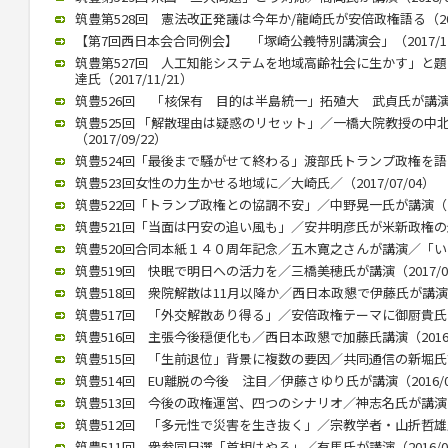
筑豊第528回 憲法改正発議は今年か/龍崎氏が安倍政権語る（2018
【第7回西日本会合同例会】 「塚崎公義特別講演会」（2017/12
筑豊第527回 人工知能システムを地域高齢社会に生かす」と
達氏（2017/11/21）
筑豊526回 「核保有 目的は半島統一」拓殖大 武貞氏が講演 （20
筑豊525回 「解散理由は疑惑のリセット」／一橋大院教授の中
（2017/09/22）
筑豊524回「最後まで騒がせて終わる」渡部氏トランプ政権を語る（2
筑豊523回女性の力生かせる地域に／大崎氏／（2017/07/04）
筑豊522回「トランプ政権との協調不安」／中野晃一氏が講演（201
筑豊521回「当面は円安の追い風も」／安井明彦氏が米新政権の影響講
筑豊520回合同本紙１４０周年記念／五木寛之さんが講演／「いまを
筑豊519回 快眠で明日への活力を／三橋美穂氏が講演（2017/02
筑豊518回 衆院解散は11月以降か／西日本政懇で伊藤氏が講演（20
筑豊517回 「外交解散あり得る」／安倍政権テーマに御厨貴氏が講演
筑豊516回 主張今後穏便化も／西日本政懇で加藤氏講演（2016/1
筑豊515回 「生前退位」背景に複数の要因／共同通信の新堀氏講演（
筑豊514回 EU離脱の今後 注目／伊藤さゆり氏が講演（2016/09
筑豊513回 今後の政権運営、四つのシナリオ／神志名氏が講演（20
筑豊512回 「多元性で災害を生き抜く」／宗教学者・山折哲雄氏が講
筑豊511回 衆参同日選「首相はやる」／有馬氏が講演（2016/05