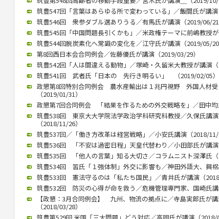
筑豊第548回高齢者の移動手段重要／宮木氏が講演＿（2019/10/
筑豊547回「言葉はあらゆる所で変わっている」／飯間氏が講演（20
筑豊546回 衆参ダブル選ありうる／有馬氏が講演（2019/06/2
筑豊545回「中国問題長引くかも」／米政権テーマに前嶋教授が講演（
筑豊544回脱炭素化へ常識の変化を／江守氏が講演（2019/05/2
第8回西日本会合同例会／佐藤優氏が講演（2019/03/29）
筑豊542回「人は間違える動物」／塚崎・久留米大教授が講演（201
筑豊541回 武者氏「日本の 先行き明るい」 （2019/02/05）
政懇第8回特別合同例会 農水産輸出は１兆円視野 外国人材
（2019/01/31）
政懇第7回合同例会 「結果を作るための外交戦略を」／田中均氏が講
筑豊538回 東京大大学院法学政治学科研究科教授／久保氏講
（2018/11/26）
筑豊537回／「働き方改革は経営戦略」／小安氏講演（2018/11/
筑豊536回 「不安は過密日程」天皇代替わり／小田部氏が講演（20
筑豊535回 「他人の言葉」知る大切さ／コラムニスト深澤氏（201
筑豊534回 習氏「１強体制」外交に影響も／神田外語大、興梠教授が
筑豊533回 憲法守るのは「私たち国民」／青井氏が講演（2018/0
筑豊532回 防災の心得が命を救う／危機管理専門家、国崎氏講演／
【政懇：3月合同例会】 九州、物流の拠点に／寺島実郎氏が
（2018/03/28）
筑豊第529回 米国「三大問題」どう対応／高岡氏が講演（2018/02