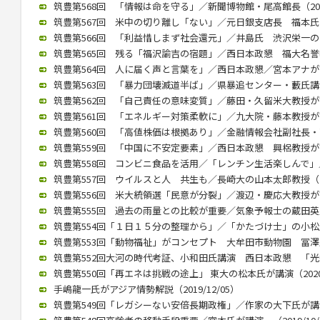
筑豊第568回 「情報は命を守る」／新聞博物館・尾高館長（2022/
筑豊第567回 米中の切り離し「ない」／元日銀支店長 福本氏が講演
筑豊第566回 「利益惜しまず社会還元」／井島氏 渋沢栄一の功績紹
筑豊第565回 残る「福沢諭吉の宿題」／西日本政懇 福大名誉教授
筑豊第564回 人に届く声と言葉を」／西日本政懇／宮本アナが講演（
筑豊第563回 「暴力団壊滅道半ば」／県暴追センター・藪氏講演（2
筑豊第562回 「自己責任の意味変質」／藤田・久留米大教授が講演（
筑豊第561回 「エネルギー対策柔軟に」／九大院・藤本教授が講演（
筑豊第560回 「高値株価は根拠あり」／金融情報会社副社長・高見氏
筑豊第559回 「中国に不安定要素」／西日本政懇 興梠教授が講演（
筑豊第558回 コンビニ食品を活用／「レンチン生活楽しんで」／村
筑豊第557回 ウイルスと人 共生も／長崎大の山本太郎教授（202
筑豊第556回 米大統領選「民意が分裂」／渡辺・慶応大教授が講演（
筑豊第555回 過去の雨量との比較が重要／気象予報士の蔵田英之氏が
筑豊第554回「１日１５分の整理から」／「かたづけ士」の小松氏（2
筑豊第553回「動物福祉」がコンセプト 大牟田市動物園 冨澤氏が講
筑豊第552回大河の時代考証、小和田氏講演 西日本政懇 「光秀は
筑豊第550回「再エネは挑戦の途上」 東大の松本氏が講演（2020/
手嶋龍一氏がアジア情勢解説（2019/12/05）
筑豊第549回「レガシーない安倍長期政権」／作家の大下氏が講演（2