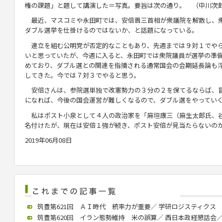
権の課題」と題して講演した＝写真。要旨は次の通り。 （中川次
最近、マスコミや永田町では、安倍晋三首相が衆議院を解散し、
ダブル選挙を仕掛けるのではないか、と話題になっている。
連立を組む公明党が否定的なこともあり、先週までは９対１でや
いと思っていたが、今週に入ると、永田町では衆院議員が選挙の準
めており、ダブル選との関連を指摘される通常国会の会期延長論も
してきた。今では７対３でやると思う。
安倍さんは、参院選単独で改憲勢力の３分の２を保てるならば、
になれば、今後の国会運営が難しくなるので、ダブル選をやってい
私はポスト小泉として４人の政治家を「麻垣康三（麻生太郎氏、
名付けたが、現在は安倍１強が続き、ポスト安倍が見当たらないの
2019年06月08日
筑豊第621回 ＡＩ時代 統率力が重要／ 学研ロジスティクス 中村社
筑豊第620回 イラン態勢維持 米の誤算／ 西日本政経懇話会