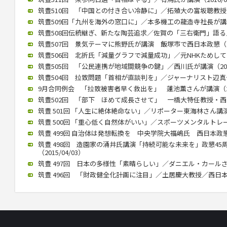
筑豊510回 「中国との付き合い冷静に」／拓殖大の富坂聰教授が講演
筑豊509回「九州を海外の窓口に」／本多機工の龍造寺社長が講演（2
筑豊508回伝統継ぎ、新たな陶芸追求／佐賀の「三右衛門」語る／西
筑豊507回 景気テーマに熊野氏が講演 飯塚市で西日本政懇（201
筑豊506回 北折氏「減量グラフで減量成功」／元NHKためしてガッ
筑豊505回 「公民連携が地域間競争の鍵」／西川氏が講演（2015/
筑豊504回 拉致問題「首相が直談判を」／ジャーナリスト辺真一氏（
9月合同例会 「拉致被害者早く救出を」 蓮池薫さんが講演（2015
筑豊502回 「部下 ほめて成長させて」 一橋大特任教授・西山氏が
筑豊 501回 「人生に絶体絶命ない」／リポーター東海林さん講演（2
筑豊 500回 「重心低く自然体がいい」／スポーツメンタルトレーナ
筑豊 499回 自治体は発想転換を 中央学院大福嶋氏 西日本政懇で講
筑豊 498回 造園家の涌井氏講演「持続可能な未来を」政懇4
（2015/04/03）
筑豊 497回 日本の多様性「素晴らしい」／ダニエル・カールさん（2
筑豊 496回 「財政健全化計画に注目」／土居慶大教授／西日本政懇