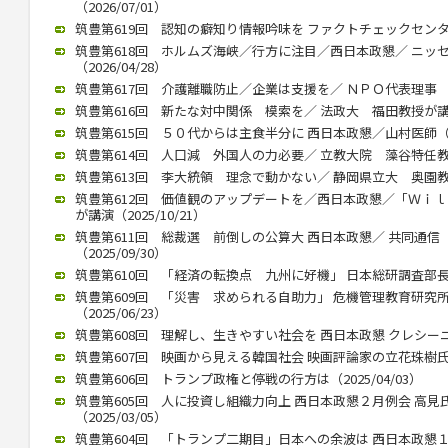
（2026/07/01）
筑豊第619回 認知の癖知り情報吟味を ファクトチェックセンター 
筑豊第618回 ホルムズ海峡／行方に注目／西日本政懇／ ニッ
（2026/04/28）
筑豊第617回 介護離職防止／企業は支援を／ ＮＰＯ代表理事 川内
筑豊第616回 新たな対中関係 模索を／ 法政大 福田教授が講演（2
筑豊第615回 ５０代からは主食半分に 西日本政懇／山村医師（202
筑豊第614回 人口減 外国人の力必要／ 立教大院 藻谷特任教授が
筑豊第613回 李大統領 理念で動かない／ 静岡県立大 奥園教授が
筑豊第612回 価値観のアップデートを／西日本政懇／「Ｗｉ
が講演（2025/10/21）
筑豊第611回 総裁選 前倒しの公算大 西日本政懇／ 共同通
（2025/09/30）
筑豊第610回 「経済の転換点 九州に好機」 日本総研調査部長 石
筑豊第609回 「災害 求められる自助力」 危機管理教育研究
（2025/06/23）
筑豊第608回 理解し、生きやすい社会を 西日本政懇 クレシーニさん
筑豊第607回 映画から見える韓国社会 映画評論家の立花珠樹氏講演（
筑豊第606回 トランプ政権と停戦の行方は（2025/04/03）
筑豊第605回 人に投資し組織力向上 西日本政懇２月例会 高
（2025/03/05）
筑豊第604回 「トランプ二期目」日本への余波は 西日本政懇