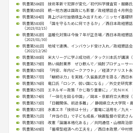
筑豊第586回 技術革新で犯罪が変化／初代科学捜査官・服藤氏（20
筑豊第585回 統一地方選は国政にも影響／政経懇話会４月例会（20
筑豊第584回 賃上げは付加価値生み出すため／ニッセイ基礎研究所
筑豊第583回 「国を守るために何できるか」／西日本政経懇
（2023/02/15）
筑豊第582回 温暖化対策は今後７年が正念場／西日本政経懇
（2023/01/30）
筑豊第581回 地域で連携、インバウンド受け入れ／政経懇話
（2022/12/26）
筑豊第580回 米大リーグに学ぶ成功術／タック川本氏が講演（202
筑豊第579回 熱い焼酎業界 ぜひ飲んで／焼酎プロデューサーの黒瀬
筑豊第578回 「円安、年内ピークアウト」／経済アナリスト永浜氏講
筑豊第577回 「継続は力」を実践／久留島武彦を語る／西日本政懇
筑豊第576回 竜口氏「ロシア、弱い国になる」／外交史研究家（20
筑豊第575回 エネルギー政策「かじ取り重要に」／元ＮＨＫ 関口氏
筑豊第574回 「一体化を図る中国」／岡本・京都府立大教授（202
筑豊第573回 「日韓関係、前途多難」／ 静岡県立大大学院・奥薗氏
筑豊第572回 水素エネ「技術は十分」／蓄電に活用を／九大・伊藤教
筑豊第571回 「弁当の日」で子ども成長／映画監督の安武さんが講演
筑豊第570回 改憲「論議本格化ある」／共同通信・山根政治部長（2
筑豊第569回 「循環型経済への工夫を」／西日本政懇／中村修氏が講