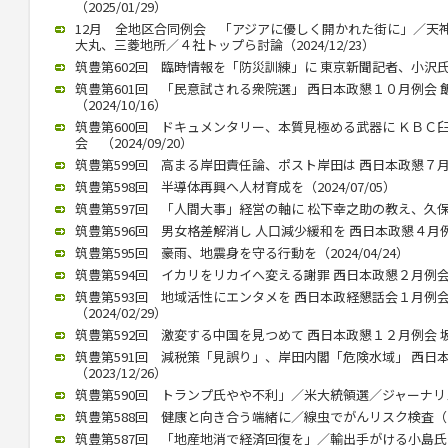
（2025/01/29）
12月 全地区合同例会 「アジアに優しく開かれた街に」／天
大丸、三菱地所／４社トップら討論（2024/12/23）
筑豊第602回 臨時情報を「防災訓練」に 東京新聞記者、小沢氏公演（
筑豊第601回 「民意試される衆院選」 西日本政懇１０月例会
（2024/10/16）
筑豊第600回 ドキュメンタリー、本質見極める武器に ＫＢＣ
会 （2024/09/20）
筑豊第599回 高まる岸田責任論、ポスト岸田は 西日本政懇７月例会
筑豊第598回 半導体再興へ人材育成を（2024/07/05）
筑豊第597回 「人間大事」経営の軸に 松下幸之助の教え、久保山武
筑豊第596回 男女格差解消し 人口減少緩和を 西日本政懇４月例会 
筑豊第595回 豪雨、地震身を守る行動を（2024/04/24）
筑豊第594回 イカリをリカイへ変える謝罪 西日本政懇２月例会 竹中
筑豊第593回 地域活性にエンタメを 西日本政経懇話会１月例
（2024/02/29）
筑豊第592回 激変する中国を見つめて 西日本政懇１２月例会 坂本信
筑豊第591回 減税策「見誤り」、岸田内閣「危険水域」 西日
（2023/12/26）
筑豊第590回 トランプ氏やや不利」／米大統領選／ジャーナリスト
筑豊第588回 健康と向き合う端緒に／線虫でがんリスク検査（202
筑豊第587回 「地産地消で経済回復を」／輸出手がける小島氏（20