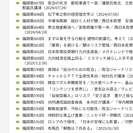
福岡第607回 政治の状況 都知事選で一変／蓮舫氏敗北 
鮫島氏講演（2024/07/24）
福岡第606回 松下幸之助の経営理念学ぶ（2024/07/05）
福岡第605回 半導体再興 設計と人材が鍵／西日本政懇 安浦氏が講
福岡第604回 男女格差解消へ／実態把握が第一歩／ 西日本政
（2024/04/24）
福岡第603回 まずは身を守る行動を 建物の耐震化、考えて（2024
福岡第602回 「謝罪」を避ける／鍵はリスク管理／西日本政懇、竹中
福岡第601回 日本政策投資銀行九州支店長／メガトレンドで強みを（
福岡第600回 九州経済全国上回る／ ミスマッチ減らし人手不
（2023/12/26）
福岡第599回 首相は「自分のための政治」／政治ジャーナリストの青
福岡第598回 チャットＧＰＴで生産性革命／柏村氏が講演（2023/
福岡第597回 線虫でがん早期発見を／九大発ベンチャー、畠山氏が講
福岡第596回 「コンテンツを世界に」／意気込み語る／テレビ朝日
福岡第595回 「自損型輸入」はリスク 「安さ追求 豊かさ損なう」 
福岡第594回 共同通信論説委員長 永井氏が講演／ 「年内解散」（2
福岡第593回 解散総選挙、今秋にも可能性／政治ジャーナリストの
福岡第592回 持続的な賃上げ重要／ニッセイ研・伊藤氏（2023/0
福岡第591回 ロシアのウ侵攻、「日本の安保にも影響」／河野前統合
福岡第590回 有馬氏「解散は７月ある」（2023/01/30）