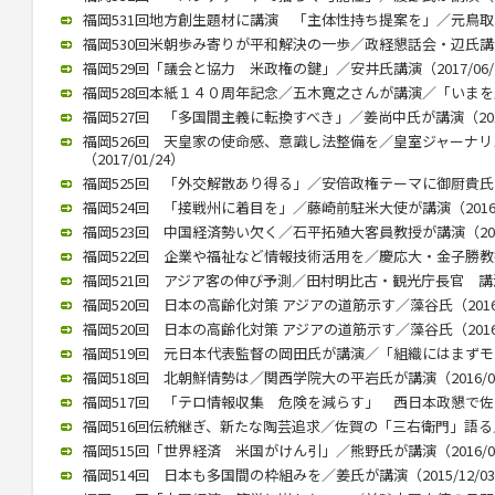
福岡531回地方創生題材に講演 「主体性持ち提案を」／元鳥取県知
福岡530回米朝歩み寄りが平和解決の一歩／政経懇話会・辺氏講演（2
福岡529回「議会と協力 米政権の鍵」／安井氏講演（2017/06/
福岡528回本紙１４０周年記念／五木寛之さんが講演／「いまを生きる
福岡527回 「多国間主義に転換すべき」／姜尚中氏が講演（2017/
福岡526回 天皇家の使命感、意識し法整備を／皇室ジャーナ
（2017/01/24）
福岡525回 「外交解散あり得る」／安倍政権テーマに御厨貴氏が講演
福岡524回 「接戦州に着目を」／藤崎前駐米大使が講演（2016/1
福岡523回 中国経済勢い欠く／石平拓殖大客員教授が講演（2016/
福岡522回 企業や福祉など情報技術活用を／慶応大・金子勝教授 講
福岡521回 アジア客の伸び予測／田村明比古・観光庁長官 講演 （2
福岡520回 日本の高齢化対策 アジアの道筋示す／藻谷氏（2016/
福岡520回 日本の高齢化対策 アジアの道筋示す／藻谷氏（2016/
福岡519回 元日本代表監督の岡田氏が講演／「組織にはまずモラルが
福岡518回 北朝鮮情勢は／関西学院大の平岩氏が講演（2016/04
福岡517回 「テロ情報収集 危険を減らす」 西日本政懇で佐々木氏
福岡516回伝統継ぎ、新たな陶芸追求／佐賀の「三右衛門」語る／西
福岡515回「世界経済 米国がけん引」／熊野氏が講演（2016/01
福岡514回 日本も多国間の枠組みを／姜氏が講演（2015/12/0