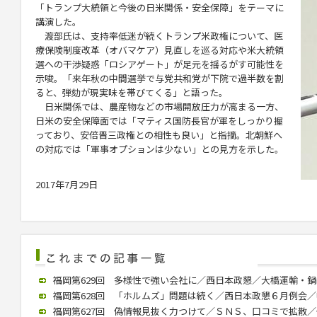
「トランプ大統領と今後の日米関係・安全保障」をテーマに
講演した。
渡部氏は、支持率低迷が続くトランプ米政権について、医
療保険制度改革（オバマケア）見直しを巡る対応や米大統領
選への干渉疑惑「ロシアゲート」が足元を揺るがす可能性を
示唆。「来年秋の中間選挙で与党共和党が下院で過半数を割
ると、弾劾が現実味を帯びてくる」と語った。
日米関係では、農産物などの市場開放圧力が高まる一方、
日米の安全保障面では「マティス国防長官が軍をしっかり握
っており、安倍晋三政権との相性も良い」と指摘。北朝鮮へ
の対応では「軍事オプションは少ない」との見方を示した。
2017年7月29日
福岡第629回 多様性で強い会社に／西日本政懇／大橋運輸・鍋嶋社長
福岡第628回 「ホルムズ」問題は続く／西日本政懇６月例会／中川氏
福岡第627回 偽情報見抜く力つけて／ＳＮＳ、口コミで拡散／個人