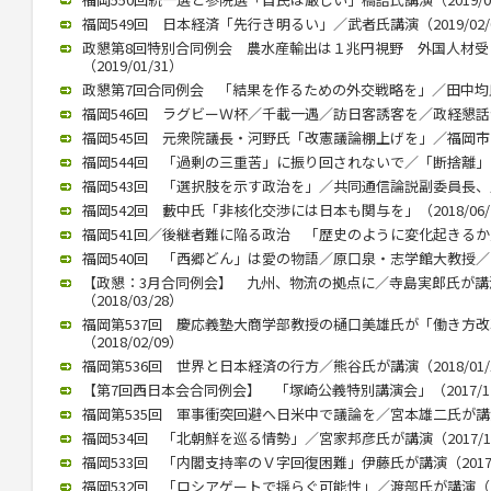
福岡549回 日本経済「先行き明るい」／武者氏講演（2019/02/
政懇第8回特別合同例会 農水産輸出は１兆円視野 外国人材
（2019/01/31）
政懇第7回合同例会 「結果を作るための外交戦略を」／田中均氏が講
福岡546回 ラグビーＷ杯／千載一遇／訪日客誘客を／政経懇話会で徳
福岡545回 元衆院議長・河野氏「改憲議論棚上げを」／福岡市内で講
福岡544回 「過剰の三重苦」に振り回されないで／「断捨離」のや
福岡543回 「選択肢を示す政治を」／共同通信論説副委員長、川上氏
福岡542回 藪中氏「非核化交渉には日本も関与を」（2018/06/
福岡541回／後継者難に陥る政治 「歴史のように変化起きるか」／御
福岡540回 「西郷どん」は愛の物語／原口泉・志学館大教授／西日本
【政懇：3月合同例会】 九州、物流の拠点に／寺島実郎氏が
（2018/03/28）
福岡第537回 慶応義塾大商学部教授の樋口美雄氏が「働き方
（2018/02/09）
福岡第536回 世界と日本経済の行方／熊谷氏が講演（2018/01/
【第7回西日本会合同例会】 「塚崎公義特別講演会」（2017/12
福岡第535回 軍事衝突回避へ日米中で議論を／宮本雄二氏が講演（2
福岡534回 「北朝鮮を巡る情勢」／宮家邦彦氏が講演（2017/10
福岡533回 「内閣支持率のＶ字回復困難」伊藤氏が講演（2017/0
福岡532回 「ロシアゲートで揺らぐ可能性」／渡部氏が講演（201