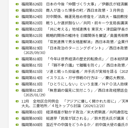
福岡第626回 日本の今後「仲間づくり大事」／伊藤氏が経済展望語る
福岡第625回 商人が造った博多の町／西日本政懇・３月例会 歴史
福岡第624回 対中関係、機運見極め修復を／法政大・福田教授が講演
福岡第623回 戦うしか選択肢ない／共同・前キーウ支局長講演（20
福岡第622回 「共に考える」地域連携を 東京大・津田副学長が講演（
福岡第621回 戦略的関係の維持を 日韓関係を展望／奥薗秀樹教授 （
福岡第620回 「官民連携で男女格差解消」 西日本政懇／企業代表の
福岡第619回 「日本政治のターニングポイント」／西日本政
（2025/09/30）
福岡第618回 「今年は世界経済の歴史的転換点」／ 日本総研調査部
福岡第617回 「『親不孝介護』で離職を防ぐ」／ 西日本政懇／ 川
福岡第615回 ソ連と戦った抑留者／ 井手氏が実相を語る（2025/
福岡第614回 イスラエル・ガザ停戦の行方は…／慶応大教授、錦田氏
福岡第613回 「ひとりにしない」という支援／ＮＰＯ法人抱樸理事
福岡第612回 「無意識の偏見に気付こう」／西日本政経懇話
（2025/01/29）
12月 全地区合同例会 「アジアに優しく開かれた街に」／天
大丸、三菱地所／４社トップら討論（2024/12/23）
福岡第610回 経済格差が動かす政治／米大統領選／共同通信社客員
福岡第609回 総選挙「民度が試される」／鈴木哲夫氏が講演（202
福岡第608回 習近平の中国をどうみるか／ 前中国大使の垂氏が講演（