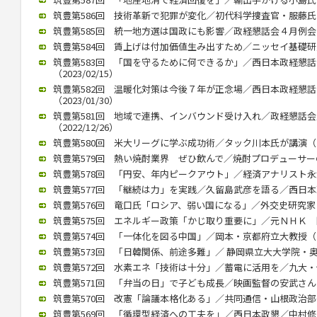
筑豊第586回 技術革新で犯罪が変化／初代科学捜査官・服藤氏（20
筑豊第585回 統一地方選は国政にも影響／政経懇話会４月例会（20
筑豊第584回 賃上げは付加価値生み出すため／ニッセイ基礎研究所
筑豊第583回 「国を守るために何できるか」／西日本政経懇
（2023/02/15）
筑豊第582回 温暖化対策は今後７年が正念場／西日本政経懇
（2023/01/30）
筑豊第581回 地域で連携、インバウンド受け入れ／政経懇話
（2022/12/26）
筑豊第580回 米大リーグに学ぶ成功術／タック川本氏が講演（202
筑豊第579回 熱い焼酎業界 ぜひ飲んで／焼酎プロデューサーの黒瀬
筑豊第578回 「円安、年内ピークアウト」／経済アナリスト永浜氏講
筑豊第577回 「継続は力」を実践／久留島武彦を語る／西日本政懇
筑豊第576回 竜口氏「ロシア、弱い国になる」／外交史研究家（20
筑豊第575回 エネルギー政策「かじ取り重要に」／元ＮＨＫ 関口氏
筑豊第574回 「一体化を図る中国」／岡本・京都府立大教授（202
筑豊第573回 「日韓関係、前途多難」／ 静岡県立大大学院・奥薗氏
筑豊第572回 水素エネ「技術は十分」／蓄電に活用を／九大・伊藤教
筑豊第571回 「弁当の日」で子ども成長／映画監督の安武さんが講演
筑豊第570回 改憲「論議本格化ある」／共同通信・山根政治部長（2
筑豊第569回 「循環型経済への工夫を」／西日本政懇／中村修氏が講