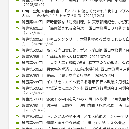
（2025/01/29）
12月 全地区合同例会 「アジアに優しく開かれた街に」／天
大丸、三菱地所／４社トップら討論（2024/12/23）
筑豊第602回 臨時情報を「防災訓練」に 東京新聞記者、小沢氏公演（
筑豊第601回 「民意試される衆院選」 西日本政懇１０月例会
（2024/10/16）
筑豊第600回 ドキュメンタリー、本質見極める武器に ＫＢＣ
会 （2024/09/20）
筑豊第599回 高まる岸田責任論、ポスト岸田は 西日本政懇７月例会
筑豊第598回 半導体再興へ人材育成を（2024/07/05）
筑豊第597回 「人間大事」経営の軸に 松下幸之助の教え、久保山武
筑豊第596回 男女格差解消し 人口減少緩和を 西日本政懇４月例会 
筑豊第595回 豪雨、地震身を守る行動を（2024/04/24）
筑豊第594回 イカリをリカイへ変える謝罪 西日本政懇２月例会 竹中
筑豊第593回 地域活性にエンタメを 西日本政経懇話会１月例
（2024/02/29）
筑豊第592回 激変する中国を見つめて 西日本政懇１２月例会 坂本信
筑豊第591回 減税策「見誤り」、岸田内閣「危険水域」 西日
（2023/12/26）
筑豊第590回 トランプ氏やや不利」／米大統領選／ジャーナリスト
筑豊第588回 健康と向き合う端緒に／線虫でがんリスク検査（202
筑豊第587回 「地産地消で経済回復を」／輸出手がける小島氏（20