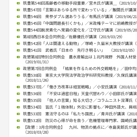
筑豊第548回高齢者の移動手段重要／宮木氏が講演＿（2019/10/
筑豊547回「言葉はあらゆる所で変わっている」／飯間氏が講演（20
筑豊546回 衆参ダブル選ありうる／有馬氏が講演（2019/06/2
筑豊545回「中国問題長引くかも」／米政権テーマに前嶋教授が講演（
筑豊544回脱炭素化へ常識の変化を／江守氏が講演（2019/05/2
第8回西日本会合同例会／佐藤優氏が講演（2019/03/29）
筑豊542回「人は間違える動物」／塚崎・久留米大教授が講演（201
筑豊541回 武者氏「日本の 先行き明るい」 （2019/02/05）
政懇第8回特別合同例会 農水産輸出は１兆円視野 外国人材
（2019/01/31）
政懇第7回合同例会 「結果を作るための外交戦略を」／田中均氏が講
筑豊538回 東京大大学院法学政治学科研究科教授／久保氏講
（2018/11/26）
筑豊537回／「働き方改革は経営戦略」／小安氏講演（2018/11/
筑豊536回 「不安は過密日程」天皇代替わり／小田部氏が講演（20
筑豊535回 「他人の言葉」知る大切さ／コラムニスト深澤氏（201
筑豊534回 習氏「１強体制」外交に影響も／神田外語大、興梠教授が
筑豊533回 憲法守るのは「私たち国民」／青井氏が講演（2018/0
筑豊532回 防災の心得が命を救う／危機管理専門家、国崎氏講演／
【政懇：3月合同例会】 九州、物流の拠点に／寺島実郎氏が
（2018/03/28）