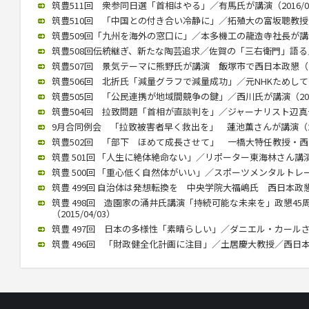
筑豊511回 衆参同日選「首相はやる」／有馬氏が講演（2016/05
筑豊510回 「中国との付き合い冷静に」／拓殖大の富坂聰教授が講演
筑豊509回「九州を海外の窓口に」／本多機工の龍造寺社長が講演（2
筑豊508回伝統継ぎ、新たな陶芸追求／佐賀の「三右衛門」語る／西
筑豊507回 景気テーマに熊野氏が講演 飯塚市で西日本政懇（201
筑豊506回 北折氏「減量グラフで減量成功」／元NHKためしてガッ
筑豊505回 「公民連携が地域間競争の鍵」／西川氏が講演（2015/
筑豊504回 拉致問題「首相が直談判を」／ジャーナリスト辺真一氏（
9月合同例会 「拉致被害者早く救出を」 蓮池薫さんが講演（2015
筑豊502回 「部下 ほめて成長させて」 一橋大特任教授・西山氏が
筑豊 501回 「人生に絶体絶命ない」／リポーター東海林さん講演（2
筑豊 500回 「重心低く自然体がいい」／スポーツメンタルトレーナ
筑豊 499回 自治体は発想転換を 中央学院大福嶋氏 西日本政懇で講
筑豊 498回 造園家の涌井氏講演「持続可能な未来を」政懇4
（2015/04/03）
筑豊 497回 日本の多様性「素晴らしい」／ダニエル・カールさん（2
筑豊 496回 「財政健全化計画に注目」／土居慶大教授／西日本政懇