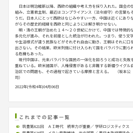
日本は明治維新以降、西欧の組織や考え方を採り入れた。国会の
組み、
立憲君主制
、最近はコンプライアンス（法令順守）の言葉も
うだ。日本人にとって西欧はなじみやすい一方、中国は近くにあり
がらその歴史的経緯を西欧と同じようには解き明かせない。
明・清の王朝が治めた１４～２０世紀にかけて、中国では特徴的
多元化が進み、それを前提とした統治が行われた。つまり、使う文
や生活様式が違う民族などがそれぞれ自由に動き、王朝はそれに口
出さない。その結果、欧米列強に付け入られて国をバラバラに割ら
る危機もあった。
現代中国は、元来バラバラな国民の一体化を図ろうと成功と失敗
重ねている。欧米諸国が、人権侵害があると非難する新疆ウイグル
治区での問題も、その過程で起きている摩擦と言える。 （坂本公
司）
2022年(令和4年)04月06日
筑豊第621回 ＡＩ時代 統率力が重要／ 学研ロジスティクス 中村社
筑豊第620回 イラン態勢維持 米の誤算／ 西日本政経懇話会