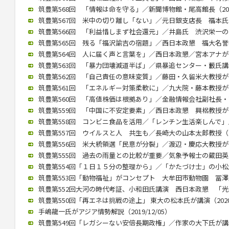
筑豊第568回 「情報は命を守る」／新聞博物館・尾高館長（2022/
筑豊第567回 米中の切り離し「ない」／元日銀支店長 福本氏が講演
筑豊第566回 「利益惜しまず社会還元」／井島氏 渋沢栄一の功績紹
筑豊第565回 残る「福沢諭吉の宿題」／西日本政懇 福大名誉教授
筑豊第564回 人に届く声と言葉を」／西日本政懇／宮本アナが講演（
筑豊第563回 「暴力団壊滅道半ば」／県暴追センター・藪氏講演（2
筑豊第562回 「自己責任の意味変質」／藤田・久留米大教授が講演（
筑豊第561回 「エネルギー対策柔軟に」／九大院・藤本教授が講演（
筑豊第560回 「高値株価は根拠あり」／金融情報会社副社長・高見氏
筑豊第559回 「中国に不安定要素」／西日本政懇 興梠教授が講演（
筑豊第558回 コンビニ食品を活用／「レンチン生活楽しんで」／村
筑豊第557回 ウイルスと人 共生も／長崎大の山本太郎教授（202
筑豊第556回 米大統領選「民意が分裂」／渡辺・慶応大教授が講演（
筑豊第555回 過去の雨量との比較が重要／気象予報士の蔵田英之氏が
筑豊第554回「１日１５分の整理から」／「かたづけ士」の小松氏（2
筑豊第553回「動物福祉」がコンセプト 大牟田市動物園 冨澤氏が講
筑豊第552回大河の時代考証、小和田氏講演 西日本政懇 「光秀は
筑豊第550回「再エネは挑戦の途上」 東大の松本氏が講演（2020/
手嶋龍一氏がアジア情勢解説（2019/12/05）
筑豊第549回「レガシーない安倍長期政権」／作家の大下氏が講演（2