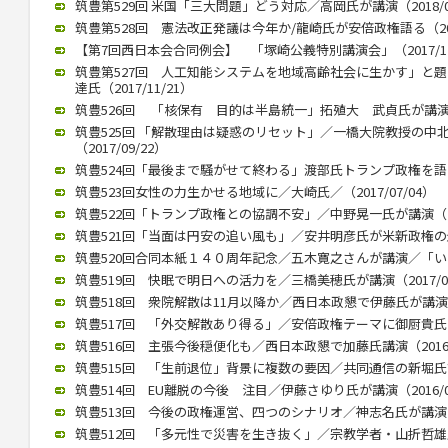
筑豊第529回 米国「三大問題」どう対応／高岡氏が講演（2018/02
筑豊第528回 憲法改正発議は今年か/龍崎氏が安倍政権語る（2018
【第7回西日本会合同例会】 「塚崎公義特別講演会」（2017/12
筑豊第527回 人工知能システムを地域高齢社会に生かす」と
達氏（2017/11/21）
筑豊526回 「核保有 目的は半島統一」拓殖大 武貞氏が講演 （20
筑豊525回 「解散理由は疑惑のリセット」／一橋大院教授の中
（2017/09/22）
筑豊524回「最後まで騒がせて終わる」渡部氏トランプ政権を語る（2
筑豊523回女性の力生かせる地域に／大崎氏／（2017/07/04）
筑豊522回「トランプ政権との協調不安」／中野晃一氏が講演（201
筑豊521回「当面は円安の追い風も」／安井明彦氏が米新政権の影響講
筑豊520回合同本紙１４０周年記念／五木寛之さんが講演／「いまを
筑豊519回 快眠で明日への活力を／三橋美穂氏が講演（2017/02
筑豊518回 衆院解散は11月以降か／西日本政懇で伊藤氏が講演（20
筑豊517回 「外交解散あり得る」／安倍政権テーマに御厨貴氏が講演
筑豊516回 主張今後穏便化も／西日本政懇で加藤氏講演（2016/1
筑豊515回 「生前退位」背景に複数の要因／共同通信の新堀氏講演（
筑豊514回 EU離脱の今後 注目／伊藤さゆり氏が講演（2016/09
筑豊513回 今後の政権運営、四つのシナリオ／神志名氏が講演（20
筑豊512回 「多元性で災害を生き抜く」／宗教学者・山折哲雄氏が講