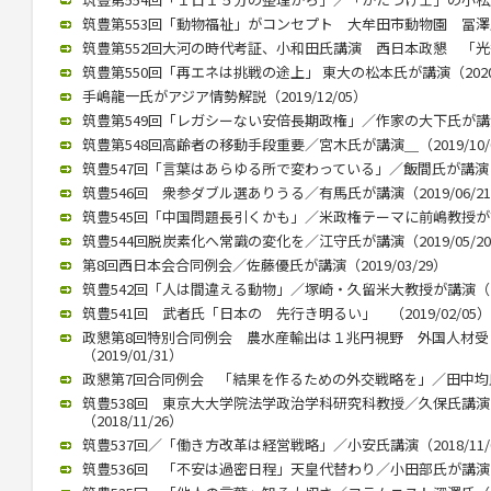
筑豊第553回「動物福祉」がコンセプト 大牟田市動物園 冨澤氏が講
筑豊第552回大河の時代考証、小和田氏講演 西日本政懇 「光秀は
筑豊第550回「再エネは挑戦の途上」 東大の松本氏が講演（2020/
手嶋龍一氏がアジア情勢解説（2019/12/05）
筑豊第549回「レガシーない安倍長期政権」／作家の大下氏が講演（2
筑豊第548回高齢者の移動手段重要／宮木氏が講演＿（2019/10/
筑豊547回「言葉はあらゆる所で変わっている」／飯間氏が講演（20
筑豊546回 衆参ダブル選ありうる／有馬氏が講演（2019/06/2
筑豊545回「中国問題長引くかも」／米政権テーマに前嶋教授が講演（
筑豊544回脱炭素化へ常識の変化を／江守氏が講演（2019/05/2
第8回西日本会合同例会／佐藤優氏が講演（2019/03/29）
筑豊542回「人は間違える動物」／塚崎・久留米大教授が講演（201
筑豊541回 武者氏「日本の 先行き明るい」 （2019/02/05）
政懇第8回特別合同例会 農水産輸出は１兆円視野 外国人材
（2019/01/31）
政懇第7回合同例会 「結果を作るための外交戦略を」／田中均氏が講
筑豊538回 東京大大学院法学政治学科研究科教授／久保氏講
（2018/11/26）
筑豊537回／「働き方改革は経営戦略」／小安氏講演（2018/11/
筑豊536回 「不安は過密日程」天皇代替わり／小田部氏が講演（20