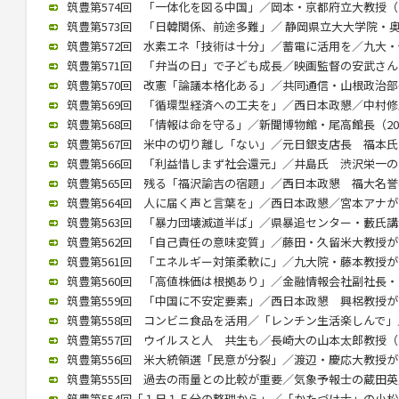
筑豊第574回 「一体化を図る中国」／岡本・京都府立大教授（202
筑豊第573回 「日韓関係、前途多難」／ 静岡県立大大学院・奥薗氏
筑豊第572回 水素エネ「技術は十分」／蓄電に活用を／九大・伊藤教
筑豊第571回 「弁当の日」で子ども成長／映画監督の安武さんが講演
筑豊第570回 改憲「論議本格化ある」／共同通信・山根政治部長（2
筑豊第569回 「循環型経済への工夫を」／西日本政懇／中村修氏が講
筑豊第568回 「情報は命を守る」／新聞博物館・尾高館長（2022/
筑豊第567回 米中の切り離し「ない」／元日銀支店長 福本氏が講演
筑豊第566回 「利益惜しまず社会還元」／井島氏 渋沢栄一の功績紹
筑豊第565回 残る「福沢諭吉の宿題」／西日本政懇 福大名誉教授
筑豊第564回 人に届く声と言葉を」／西日本政懇／宮本アナが講演（
筑豊第563回 「暴力団壊滅道半ば」／県暴追センター・藪氏講演（2
筑豊第562回 「自己責任の意味変質」／藤田・久留米大教授が講演（
筑豊第561回 「エネルギー対策柔軟に」／九大院・藤本教授が講演（
筑豊第560回 「高値株価は根拠あり」／金融情報会社副社長・高見氏
筑豊第559回 「中国に不安定要素」／西日本政懇 興梠教授が講演（
筑豊第558回 コンビニ食品を活用／「レンチン生活楽しんで」／村
筑豊第557回 ウイルスと人 共生も／長崎大の山本太郎教授（202
筑豊第556回 米大統領選「民意が分裂」／渡辺・慶応大教授が講演（
筑豊第555回 過去の雨量との比較が重要／気象予報士の蔵田英之氏が
筑豊第554回「１日１５分の整理から」／「かたづけ士」の小松氏（2