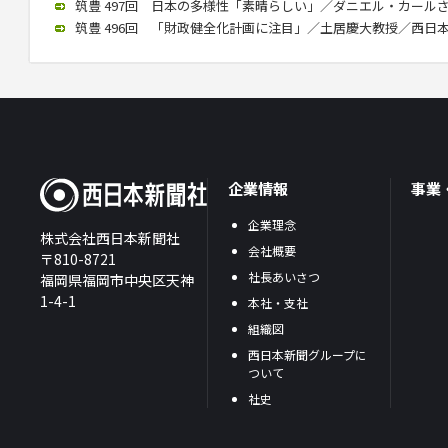
筑豊 497回 日本の多様性「素晴らしい」／ダニエル・カールさん（2
筑豊 496回 「財政健全化計画に注目」／土居慶大教授／西日本政懇
企業情報
事業
企業理念
株式会社西日本新聞社
会社概要
〒810-8721
社長あいさつ
福岡県福岡市中央区天神
1-4-1
本社・支社
組織図
西日本新聞グループに
ついて
社史