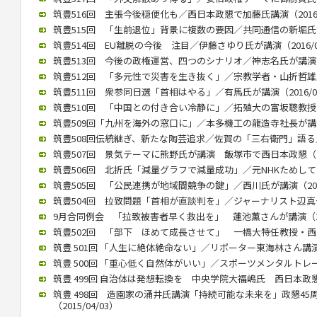
筑豊516回 主張今後穏便化も／西日本政懇で加藤氏講演（2016/1
筑豊515回 「生前退位」背景に複数の要因／共同通信の新堀氏講演（
筑豊514回 EU離脱の今後 注目／伊藤さゆり氏が講演（2016/09
筑豊513回 今後の政権運営、四つのシナリオ／神志名氏が講演（20
筑豊512回 「多元性で災害を生き抜く」／宗教学者・山折哲雄氏が講
筑豊511回 衆参同日選「首相はやる」／有馬氏が講演（2016/05
筑豊510回 「中国との付き合い冷静に」／拓殖大の富坂聰教授が講演
筑豊509回「九州を海外の窓口に」／本多機工の龍造寺社長が講演（2
筑豊508回伝統継ぎ、新たな陶芸追求／佐賀の「三右衛門」語る／西
筑豊507回 景気テーマに熊野氏が講演 飯塚市で西日本政懇（201
筑豊506回 北折氏「減量グラフで減量成功」／元NHKためしてガッ
筑豊505回 「公民連携が地域間競争の鍵」／西川氏が講演（2015/
筑豊504回 拉致問題「首相が直談判を」／ジャーナリスト辺真一氏（
9月合同例会 「拉致被害者早く救出を」 蓮池薫さんが講演（2015
筑豊502回 「部下 ほめて成長させて」 一橋大特任教授・西山氏が
筑豊 501回 「人生に絶体絶命ない」／リポーター東海林さん講演（2
筑豊 500回 「重心低く自然体がいい」／スポーツメンタルトレーナ
筑豊 499回 自治体は発想転換を 中央学院大福嶋氏 西日本政懇で講
筑豊 498回 造園家の涌井氏講演「持続可能な未来を」政懇4
（2015/04/03）