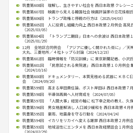
筑豊第608回 理解し、生きやすい社会を 西日本政懇 クレシーニさん
筑豊第607回 映画から見える韓国社会 映画評論家の立花珠樹氏講演（
筑豊第606回 トランプ政権と停戦の行方は（2025/04/03）
筑豊第605回 人に投資し組織力向上 西日本政懇２月例会 高
（2025/03/05）
筑豊第604回 「トランプ二期目」日本への余波は 西日本政懇
（2025/01/29）
12月 全地区合同例会 「アジアに優しく開かれた街に」／天
大丸、三菱地所／４社トップら討論（2024/12/23）
筑豊第602回 臨時情報を「防災訓練」に 東京新聞記者、小沢氏公演（
筑豊第601回 「民意試される衆院選」 西日本政懇１０月例会
（2024/10/16）
筑豊第600回 ドキュメンタリー、本質見極める武器に ＫＢＣ
会 （2024/09/20）
筑豊第599回 高まる岸田責任論、ポスト岸田は 西日本政懇７月例会
筑豊第598回 半導体再興へ人材育成を（2024/07/05）
筑豊第597回 「人間大事」経営の軸に 松下幸之助の教え、久保山武
筑豊第596回 男女格差解消し 人口減少緩和を 西日本政懇４月例会 
筑豊第595回 豪雨、地震身を守る行動を（2024/04/24）
筑豊第594回 イカリをリカイへ変える謝罪 西日本政懇２月例会 竹中
筑豊第593回 地域活性にエンタメを 西日本政経懇話会１月例
（2024/02/29）