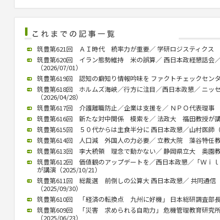
筑豊第621回 ＡＩ時代 統率力が重要／ 学研ロジスティクス 中村社
筑豊第620回 イラン態勢維持 米の誤算／ 西日本政経懇話会
（2026/07/01）
筑豊第619回 認知の癖知り情報吟味を ファクトチェックセンター 
筑豊第618回 ホルムズ海峡／行方に注目／西日本政懇／ ニッ
（2026/04/28）
筑豊第617回 介護離職防止／企業は支援を／ ＮＰＯ代表理事 川内
筑豊第616回 新たな対中関係 模索を／ 法政大 福田教授が講演（2
筑豊第615回 ５０代からは主食半分に 西日本政懇／山村医師（202
筑豊第614回 人口減 外国人の力必要／ 立教大院 藻谷特任教授が
筑豊第613回 李大統領 理念で動かない／ 静岡県立大 奥園教授が
筑豊第612回 価値観のアップデートを／西日本政懇／「Ｗｉ
が講演（2025/10/21）
筑豊第611回 総裁選 前倒しの公算大 西日本政懇／ 共同通
（2025/09/30）
筑豊第610回 「経済の転換点 九州に好機」 日本総研調査部長 石
筑豊第609回 「災害 求められる自助力」 危機管理教育研究
（2025/06/23）