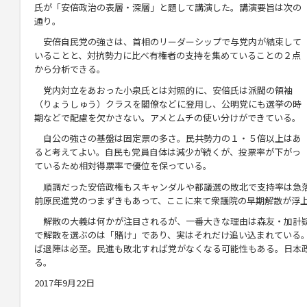
氏が「安倍政治の表層・深層」と題して講演した。講演要旨は次の
通り。
安倍自民党の強さは、首相のリーダーシップで与党内が結束して
いることと、対抗勢力に比べ有権者の支持を集めていることの２点
から分析できる。
党内対立をあおった小泉氏とは対照的に、安倍氏は派閥の領袖
（りょうしゅう）クラスを閣僚などに登用し、公明党にも選挙の時
期などで配慮を欠かさない。アメとムチの使い分けができている。
自公の強さの基盤は固定票の多さ。民共勢力の１・５倍以上はあ
ると考えてよい。自民も党員自体は減少が続くが、投票率が下がっ
ているため相対得票率で優位を保っている。
順調だった安倍政権もスキャンダルや都議選の敗北で支持率は急
前原民進党のつまずきもあって、ここに来て衆議院の早期解散が浮
解散の大義は何かが注目されるが、一番大きな理由は森友・加計
で解散を選ぶのは「賭け」であり、実はそれだけ追い込まれている
ば退陣は必至。民進も敗北すれば党がなくなる可能性もある。日本
る。
2017年9月22日