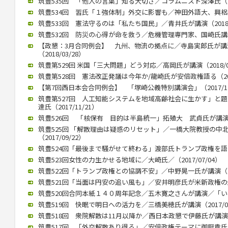
筑豊535回 「他人の言葉」知る大切さ／コラムニスト深澤氏（201
筑豊534回 習氏「１強体制」外交に影響も／神田外語大、興梠教授が
筑豊533回 憲法守るのは「私たち国民」／青井氏が講演（2018/0
筑豊532回 防災の心得が命を救う／危機管理専門家、国崎氏講演／
【政懇：3月合同例会】 九州、物流の拠点に／寺島実郎氏が
（2018/03/28）
筑豊第529回 米国「三大問題」どう対応／高岡氏が講演（2018/02
筑豊第528回 憲法改正発議は今年か/龍崎氏が安倍政権語る（2018
【第7回西日本会合同例会】 「塚崎公義特別講演会」（2017/12
筑豊第527回 人工知能システムを地域高齢社会に生かす」と
達氏（2017/11/21）
筑豊526回 「核保有 目的は半島統一」拓殖大 武貞氏が講演 （20
筑豊525回 「解散理由は疑惑のリセット」／一橋大院教授の中
（2017/09/22）
筑豊524回「最後まで騒がせて終わる」渡部氏トランプ政権を語る（2
筑豊523回女性の力生かせる地域に／大崎氏／（2017/07/04）
筑豊522回「トランプ政権との協調不安」／中野晃一氏が講演（201
筑豊521回「当面は円安の追い風も」／安井明彦氏が米新政権の影響講
筑豊520回合同本紙１４０周年記念／五木寛之さんが講演／「いまを
筑豊519回 快眠で明日への活力を／三橋美穂氏が講演（2017/02
筑豊518回 衆院解散は11月以降か／西日本政懇で伊藤氏が講演（20
筑豊517回 「外交解散あり得る」／安倍政権テーマに御厨貴氏が講演