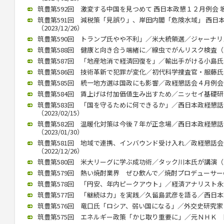
筑豊第592回 激変する中国を見つめて 西日本政懇１２月例会 坂本信
筑豊第591回 減税策「見誤り」、岸田内閣「危険水域」 西日
（2023/12/26）
筑豊第590回 トランプ氏やや不利」／米大統領選／ジャーナリスト
筑豊第588回 健康と向き合う端緒に／線虫でがんリスク検査（202
筑豊第587回 「地産地消で経済回復を」／輸出手がける小島氏（20
筑豊第586回 技術革新で犯罪が変化／初代科学捜査官・服藤氏（20
筑豊第585回 統一地方選は国政にも影響／政経懇話会４月例会（20
筑豊第584回 賃上げは付加価値生み出すため／ニッセイ基礎研究所
筑豊第583回 「国を守るために何できるか」／西日本政経懇
（2023/02/15）
筑豊第582回 温暖化対策は今後７年が正念場／西日本政経懇
（2023/01/30）
筑豊第581回 地域で連携、インバウンド受け入れ／政経懇話
（2022/12/26）
筑豊第580回 米大リーグに学ぶ成功術／タック川本氏が講演（202
筑豊第579回 熱い焼酎業界 ぜひ飲んで／焼酎プロデューサーの黒瀬
筑豊第578回 「円安、年内ピークアウト」／経済アナリスト永浜氏講
筑豊第577回 「継続は力」を実践／久留島武彦を語る／西日本政懇
筑豊第576回 竜口氏「ロシア、弱い国になる」／外交史研究家（20
筑豊第575回 エネルギー政策「かじ取り重要に」／元ＮＨＫ 関口氏