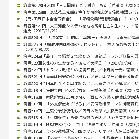
筑豊第529回 米国「三大問題」どう対応／高岡氏が講演（2018/02
筑豊第528回 憲法改正発議は今年か/龍崎氏が安倍政権語る（2018
【第7回西日本会合同例会】 「塚崎公義特別講演会」（2017/12
筑豊第527回 人工知能システムを地域高齢社会に生かす」と
達氏（2017/11/21）
筑豊526回 「核保有 目的は半島統一」拓殖大 武貞氏が講演 （20
筑豊525回 「解散理由は疑惑のリセット」／一橋大院教授の中
（2017/09/22）
筑豊524回「最後まで騒がせて終わる」渡部氏トランプ政権を語る（2
筑豊523回女性の力生かせる地域に／大崎氏／（2017/07/04）
筑豊522回「トランプ政権との協調不安」／中野晃一氏が講演（201
筑豊521回「当面は円安の追い風も」／安井明彦氏が米新政権の影響講
筑豊520回合同本紙１４０周年記念／五木寛之さんが講演／「いまを
筑豊519回 快眠で明日への活力を／三橋美穂氏が講演（2017/02
筑豊518回 衆院解散は11月以降か／西日本政懇で伊藤氏が講演（20
筑豊517回 「外交解散あり得る」／安倍政権テーマに御厨貴氏が講演
筑豊516回 主張今後穏便化も／西日本政懇で加藤氏講演（2016/1
筑豊515回 「生前退位」背景に複数の要因／共同通信の新堀氏講演（
筑豊514回 EU離脱の今後 注目／伊藤さゆり氏が講演（2016/09
筑豊513回 今後の政権運営、四つのシナリオ／神志名氏が講演（20
筑豊512回 「多元性で災害を生き抜く」／宗教学者・山折哲雄氏が講