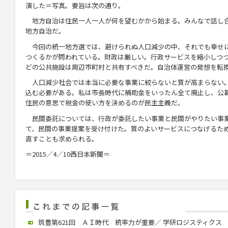
演した＝写真。要旨は次の通り。
地方自治は住民一人一人が何を望むかから始まる。みんなで話し
地方自治だ。
今回の統一地方選では、避けられぬ人口減少の中、それでも幸せ
つくるかが問われている。財政は厳しい。行政サービスを縮小しつ
どの公共施設は周辺市町村と共有すべきだ。自治体運営の発想を転
人口減少社会では本当に必要な事業に絞らないと質が高まらない
込む必要がある。私は市長時代に補助金をいったん全て廃止し、公
住民の意思で税金の使い方を決めるのが民主主義だ。
民間委託については、行政が委託したい事業と民間がやりたい事業
て、民間の事業提案を受け付けた。質のよいサービスにつなげるた
直すことも求められる。
＝2015／4／10西日本新聞＝
筑豊第621回 ＡＩ時代 統率力が重要／ 学研ロジスティクス 中村社