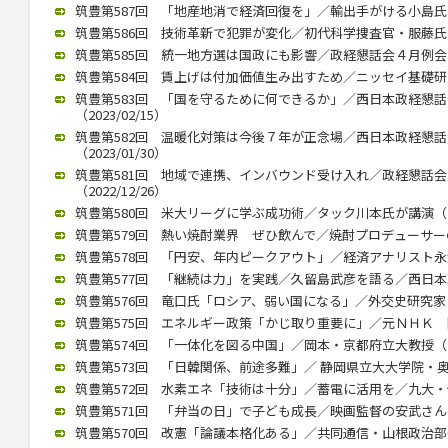
筑豊第587回 「地産地消で経済回復を」／輸出手がける小島氏（20
筑豊第586回 技術革新で犯罪が変化／初代科学捜査官・服藤氏（20
筑豊第585回 統一地方選は国政にも影響／政経懇話会４月例会（20
筑豊第584回 賃上げは付加価値生み出すため／ニッセイ基礎研究所
筑豊第583回 「国を守るために何できるか」／西日本政経懇
（2023/02/15）
筑豊第582回 温暖化対策は今後７年が正念場／西日本政経懇
（2023/01/30）
筑豊第581回 地域で連携、インバウンド受け入れ／政経懇話
（2022/12/26）
筑豊第580回 米大リーグに学ぶ成功術／タック川本氏が講演（202
筑豊第579回 熱い焼酎業界 ぜひ飲んで／焼酎プロデューサーの黒瀬
筑豊第578回 「円安、年内ピークアウト」／経済アナリスト永浜氏講
筑豊第577回 「継続は力」を実践／久留島武彦を語る／西日本政懇
筑豊第576回 竜口氏「ロシア、弱い国になる」／外交史研究家（20
筑豊第575回 エネルギー政策「かじ取り重要に」／元ＮＨＫ 関口氏
筑豊第574回 「一体化を図る中国」／岡本・京都府立大教授（202
筑豊第573回 「日韓関係、前途多難」／ 静岡県立大大学院・奥薗氏
筑豊第572回 水素エネ「技術は十分」／蓄電に活用を／九大・伊藤教
筑豊第571回 「弁当の日」で子ども成長／映画監督の安武さんが講演
筑豊第570回 改憲「論議本格化ある」／共同通信・山根政治部長（2