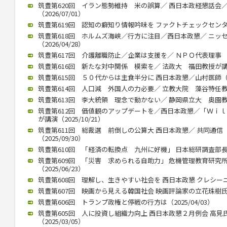
筑豊第620回 イラン態勢維持 米の誤算／ 西日本政経懇話会
（2026/07/01）
筑豊第619回 認知の癖知り情報吟味を ファクトチェックセンター 
筑豊第618回 ホルムズ海峡／行方に注目／西日本政懇／ ニッ
（2026/04/28）
筑豊第617回 介護離職防止／企業は支援を／ ＮＰＯ代表理事 川内
筑豊第616回 新たな対中関係 模索を／ 法政大 福田教授が講演（2
筑豊第615回 ５０代からは主食半分に 西日本政懇／山村医師（202
筑豊第614回 人口減 外国人の力必要／ 立教大院 藻谷特任教授が
筑豊第613回 李大統領 理念で動かない／ 静岡県立大 奥園教授が
筑豊第612回 価値観のアップデートを／西日本政懇／「Ｗｉ
が講演（2025/10/21）
筑豊第611回 総裁選 前倒しの公算大 西日本政懇／ 共同通
（2025/09/30）
筑豊第610回 「経済の転換点 九州に好機」 日本総研調査部長 石
筑豊第609回 「災害 求められる自助力」 危機管理教育研究
（2025/06/23）
筑豊第608回 理解し、生きやすい社会を 西日本政懇 クレシーニさん
筑豊第607回 映画から見える韓国社会 映画評論家の立花珠樹氏講演（
筑豊第606回 トランプ政権と停戦の行方は（2025/04/03）
筑豊第605回 人に投資し組織力向上 西日本政懇２月例会 高
（2025/03/05）