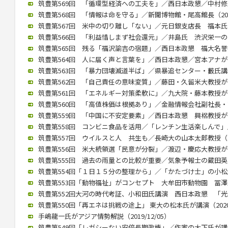
筑豊第569回 「循環型経済への工夫を」／西日本政懇／中村修氏が講
筑豊第568回 「情報は命を守る」／新聞博物館・尾高館長（2022/
筑豊第567回 米中の切り離し「ない」／元日銀支店長 福本氏が講演
筑豊第566回 「利益惜しまず社会還元」／井島氏 渋沢栄一の功績紹
筑豊第565回 残る「福沢諭吉の宿題」／西日本政懇 福大名誉教授
筑豊第564回 人に届く声と言葉を」／西日本政懇／宮本アナが講演（
筑豊第563回 「暴力団壊滅道半ば」／県暴追センター・藪氏講演（2
筑豊第562回 「自己責任の意味変質」／藤田・久留米大教授が講演（
筑豊第561回 「エネルギー対策柔軟に」／九大院・藤本教授が講演（
筑豊第560回 「高値株価は根拠あり」／金融情報会社副社長・高見氏
筑豊第559回 「中国に不安定要素」／西日本政懇 興梠教授が講演（
筑豊第558回 コンビニ食品を活用／「レンチン生活楽しんで」／村
筑豊第557回 ウイルスと人 共生も／長崎大の山本太郎教授（202
筑豊第556回 米大統領選「民意が分裂」／渡辺・慶応大教授が講演（
筑豊第555回 過去の雨量との比較が重要／気象予報士の蔵田英之氏が
筑豊第554回「１日１５分の整理から」／「かたづけ士」の小松氏（2
筑豊第553回「動物福祉」がコンセプト 大牟田市動物園 冨澤氏が講
筑豊第552回大河の時代考証、小和田氏講演 西日本政懇 「光秀は
筑豊第550回「再エネは挑戦の途上」 東大の松本氏が講演（2020/
手嶋龍一氏がアジア情勢解説（2019/12/05）
筑豊第549回「レガシーない安倍長期政権」／作家の大下氏が講演（2