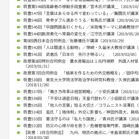
筑豊第548回高齢者の移動手段重要／宮木氏が講演＿（2019/10/
筑豊547回「言葉はあらゆる所で変わっている」／飯間氏が講演（20
筑豊546回 衆参ダブル選ありうる／有馬氏が講演（2019/06/2
筑豊545回「中国問題長引くかも」／米政権テーマに前嶋教授が講演（
筑豊544回脱炭素化へ常識の変化を／江守氏が講演（2019/05/2
第8回西日本会合同例会／佐藤優氏が講演（2019/03/29）
筑豊542回「人は間違える動物」／塚崎・久留米大教授が講演（201
筑豊541回 武者氏「日本の 先行き明るい」 （2019/02/05）
政懇第8回特別合同例会 農水産輸出は１兆円視野 外国人材
（2019/01/31）
政懇第7回合同例会 「結果を作るための外交戦略を」／田中均氏が講
筑豊538回 東京大大学院法学政治学科研究科教授／久保氏講
（2018/11/26）
筑豊537回／「働き方改革は経営戦略」／小安氏講演（2018/11/
筑豊536回 「不安は過密日程」天皇代替わり／小田部氏が講演（20
筑豊535回 「他人の言葉」知る大切さ／コラムニスト深澤氏（201
筑豊534回 習氏「１強体制」外交に影響も／神田外語大、興梠教授が
筑豊533回 憲法守るのは「私たち国民」／青井氏が講演（2018/0
筑豊532回 防災の心得が命を救う／危機管理専門家、国崎氏講演／
【政懇：3月合同例会】 九州、物流の拠点に／寺島実郎氏が
（2018/03/28）