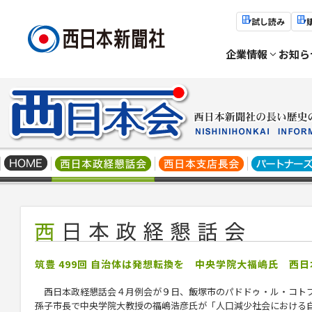
試し読み
企業情報
お知ら
筑豊 499回 自治体は発想転換を 中央学院大福嶋氏 西
西日本政経懇話会４月例会が９日、飯塚市のパドドゥ・ル・コト
孫子市長で中央学院大教授の福嶋浩彦氏が「人口減少社会における