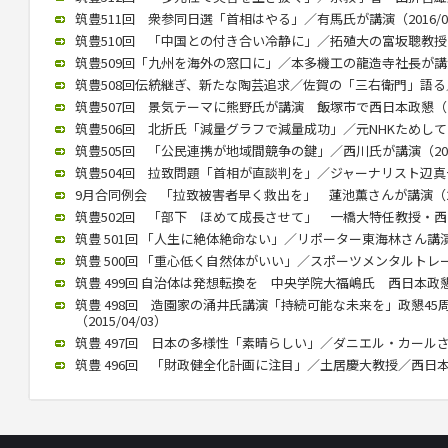
筑豊511回 衆参同日選「首相はやる」／有馬氏が講演（2016/05
筑豊510回 「中国との付き合い冷静に」／拓殖大の富坂聰教授が講演
筑豊509回「九州を海外の窓口に」／本多機工の龍造寺社長が講演（2
筑豊508回伝統継ぎ、新たな陶芸追求／佐賀の「三右衛門」語る／西
筑豊507回 景気テーマに熊野氏が講演 飯塚市で西日本政懇（201
筑豊506回 北折氏「減量グラフで減量成功」／元NHKためしてガッ
筑豊505回 「公民連携が地域間競争の鍵」／西川氏が講演（2015/
筑豊504回 拉致問題「首相が直談判を」／ジャーナリスト辺真一氏（
9月合同例会 「拉致被害者早く救出を」 蓮池薫さんが講演（2015
筑豊502回 「部下 ほめて成長させて」 一橋大特任教授・西山氏が
筑豊 501回 「人生に絶体絶命ない」／リポーター東海林さん講演（2
筑豊 500回 「重心低く自然体がいい」／スポーツメンタルトレーナ
筑豊 499回 自治体は発想転換を 中央学院大福嶋氏 西日本政懇で講
筑豊 498回 造園家の涌井氏講演「持続可能な未来を」政懇4
（2015/04/03）
筑豊 497回 日本の多様性「素晴らしい」／ダニエル・カールさん（2
筑豊 496回 「財政健全化計画に注目」／土居慶大教授／西日本政懇