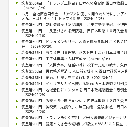
筑豊第604回 「トランプ二期目」日本への余波は 西日本政懇
（2025/01/29）
12月 全地区合同例会 「アジアに優しく開かれた街に」／天
大丸、三菱地所／４社トップら討論（2024/12/23）
筑豊第602回 臨時情報を「防災訓練」に 東京新聞記者、小沢氏公演（
筑豊第601回 「民意試される衆院選」 西日本政懇１０月例会
（2024/10/16）
筑豊第600回 ドキュメンタリー、本質見極める武器に ＫＢＣ
会 （2024/09/20）
筑豊第599回 高まる岸田責任論、ポスト岸田は 西日本政懇７月例会
筑豊第598回 半導体再興へ人材育成を（2024/07/05）
筑豊第597回 「人間大事」経営の軸に 松下幸之助の教え、久保山武
筑豊第596回 男女格差解消し 人口減少緩和を 西日本政懇４月例会 
筑豊第595回 豪雨、地震身を守る行動を（2024/04/24）
筑豊第594回 イカリをリカイへ変える謝罪 西日本政懇２月例会 竹中
筑豊第593回 地域活性にエンタメを 西日本政経懇話会１月例
（2024/02/29）
筑豊第592回 激変する中国を見つめて 西日本政懇１２月例会 坂本信
筑豊第591回 減税策「見誤り」、岸田内閣「危険水域」 西日
（2023/12/26）
筑豊第590回 トランプ氏やや不利」／米大統領選／ジャーナリスト
筑豊第588回 健康と向き合う端緒に／線虫でがんリスク検査（202