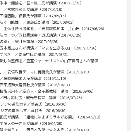
中で議論を／宮本雄二氏が講演（2017/11/21）
／宮家邦彦氏が講演（2017/10/18）
復困難」伊藤氏が講演（2017/09/14）
ぐ可能性」／渡部氏が講演（2017/08/02）
「主体性持ち提案を」／元鳥取県知事 片山氏（2017/06/26）
の一歩／政経懇話会・辺氏講演（2017/06/26）
鍵」／安井氏講演（2017/06/26）
五木寛之さんが講演／「いまを生きる力」（2017/05/26）
べき」／姜尚中氏が講演（2017/03/21）
意識し法整備を／皇室ジャーナリストの山下晋司さんが講演
／安倍政権テーマに御厨貴氏が講演（2016/12/15）
藤崎前駐米大使が講演（2016/11/10）
平拓殖大客員教授が講演（2016/10/07）
術活用を／慶応大・金子勝教授 講演 （2016/09/06）
田村明比古・観光庁長官 講演 （2016/07/26）
ジアの道筋示す／藻谷氏（2016/06/30）
ジアの道筋示す／藻谷氏（2016/06/30）
田氏が講演／「組織にはまずモラルが必要」（2016/05/12）
院大の平岩氏が講演（2016/04/08）
を減らす」 西日本政懇で佐々木氏（2016/03/16）