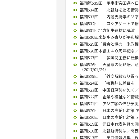
福岡第535回 軍事衝突回避へ日米
福岡534回 「北朝鮮を巡る情勢」
福岡533回 「内閣支持率のＶ字回
福岡532回 「ロシアゲートで揺ら
福岡531回地方創生題材に講演 
福岡530回米朝歩み寄りが平和解決
福岡529回「議会と協力 米政権の
福岡528回本紙１４０周年記念／
福岡527回 「多国間主義に転換す
福岡526回 天皇家の使命感、
（2017/01/24）
福岡525回 「外交解散あり得る」
福岡524回 「接戦州に着目を」／
福岡523回 中国経済勢い欠く／石
福岡522回 企業や福祉など情報技
福岡521回 アジア客の伸び予測／
福岡520回 日本の高齢化対策 ア
福岡520回 日本の高齢化対策 ア
福岡519回 元日本代表監督の岡
福岡518回 北朝鮮情勢は／関西学
福岡517回 「テロ情報収集 危険