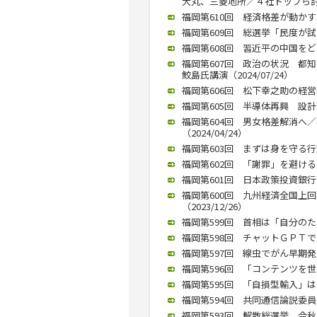
大丸、三菱地所／４社トップら討論（
福岡第610回 経済格差が動かす
福岡第609回 総選挙「民度が試さ
福岡第608回 習近平の中国をどう
福岡第607回 政治の状況 
鮫島氏講演（2024/07/24）
福岡第606回 松下幸之助の経営理念
福岡第605回 半導体再興 設計と
福岡第604回 男女格差解消へ
（2024/04/24）
福岡第603回 まずは身を守る行動
福岡第602回 「謝罪」を避ける
福岡第601回 日本政策投資銀行九
福岡第600回 九州経済全国上
（2023/12/26）
福岡第599回 首相は「自分のため
福岡第598回 チャットＧＰＴで生
福岡第597回 線虫でがん早期発見
福岡第596回 「コンテンツを世
福岡第595回 「自損型輸入」はリ
福岡第594回 共同通信論説委員長
福岡第593回 解散総選挙、今秋