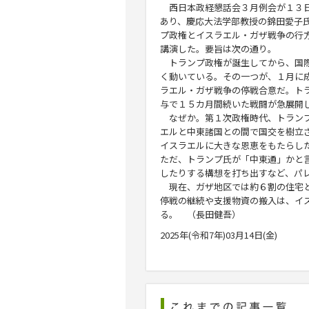
西日本政経懇話会３月例会が１３
あり、慶応大法学部教授の
錦田愛子
プ政権とイスラエル・ガザ戦争の行
講演した。要旨は次の通り。
トランプ政権が誕生してから、国
く動いている。その一つが、１月に
ラエル・ガザ戦争の停戦合意だ。ト
与で１５カ月間続いた戦闘が急展開
なぜか。第１次政権時代、トラン
エルと中東諸国との間で国交を樹立
イスラエルに大きな恩恵をもたらし
ただ、トランプ氏が「中東通」かと
したりする構想を打ち出すなど、パ
現在、ガザ地区では約６割の住宅と
停戦の継続や支援物資の搬入は、イ
る。 （長田健吾）
2025年(令和7年)03月14日(金)