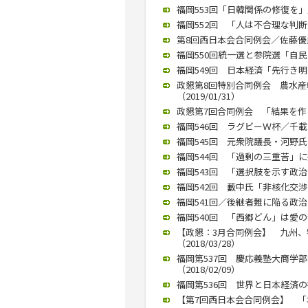
福岡553回「日韓関係の修復を」／
福岡552回 「人は不合理な判断多
第8回西日本会合同例会／佐藤優氏が
福岡550回統一選と参院選「自民は
福岡549回 日本経済「先行き明る
政懇第8回特別合同例会 農水
（2019/01/31）
政懇第7回合同例会 「結果を作る
福岡546回 ラグビーＷ杯／千載
福岡545回 元衆院議長・河野氏「
福岡544回 「過剰の三重苦」に
福岡543回 「選択肢を示す政治を
福岡542回 藪中氏「非核化交渉に
福岡541回／後継者難に陥る政治
福岡540回 「西郷どん」は愛の
【政懇：3月合同例会】 九州
（2018/03/28）
福岡第537回 慶応義塾大商学
（2018/02/09）
福岡第536回 世界と日本経済の行
【第7回西日本会合同例会】 「塚崎