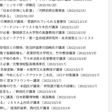
／ニッセイ研・伊藤氏（2023/03/20）
「日本の安保にも影響」／河野前統合幕僚長（2023/02/15）
る」（2023/01/30）
栗原氏が講演／ 常識外れでいられる重要性（2022/12/13）
フードジャーナリスト佐々木氏が講演（2022/11/15）
が必要／静岡県立大大学院の奥薗教授が講演（2022/10/19）
内にもピークアウト／第一生命経済研究所・永浜首席エコノミスト
安倍氏との関係／政治評論家の田崎氏が講演（2022/10/19）
で長期政権も／ 政策研究大学院大、竹中教授講演（2022/10/19）
平和の条件」 下斗米法政大名誉教授が講演（2022/10/18）
必要／元警視総監高橋清孝氏（2022/10/17）
気候変動／斎藤・大阪市立大准教授が講演（2022/10/17）
要／今秋にもピークアウトか 二木氏、コロナ対策講演（2022/10/17）
 宮本アナウンサー講演 （2022/10/17）
権の行方／ 本田氏が講演／ 参院選が最大の試練に（2022/10/17）
言も」／興梠氏が講演（2022/10/14）
に講演／日本新聞博物館・尾高館長（2022/10/14）
 ＪＡＸＡ上村氏が講演 （2022/10/14）
し／ 経済評論家、西村氏が講演（2022/10/14）