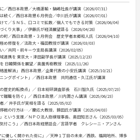
に／西日本政懇／大橋運輸・鍋嶋社長が講演（2026/07/31）
は続く／西日本政懇６月例会／中川氏が講演（2026/07/01）
けて／ＳＮＳ、口コミで拡散／個人でもできる対策（2026/06/04）
くり大事」／伊藤氏が経済展望語る（2026/04/28）
の町／西日本政懇・３月例会 歴史学者本郷和人氏（2026/04/10）
め修復を／法政大・福田教授が講演（2026/03/03）
／共同・前キーウ支局長講演（2026/02/05）
連携を 東京大・津田副学長が講演（2025/12/23）
 日韓関係を展望／奥薗秀樹教授 （2025/11/26）
差解消」 西日本政懇／企業代表の小安氏講演（2025/10/21）
ーニングポイント」／西日本政懇 共同通信・久江氏が講演
歴史的転換点」／ 日本総研調査部長 石川智久氏（2025/07/23）
離職を防ぐ」／ 西日本政懇／ 川内潤さん講演（2025/06/23）
／ 井手氏が実相を語る（2025/05/02）
停戦の行方は…／慶応大教授、錦田氏が講演（2025/04/03）
」という支援／ＮＰＯ法人抱樸理事長、奥田知志さん（2025/03/05）
に気付こう」／西日本政経懇話会／言語学者 クレシーニ・アンさん
アに優しく開かれた街に」／天神１丁目の未来／西鉄、福岡地所、博多