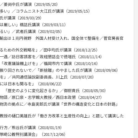
姜尚中氏が講演（2019/05/20）
い」／コラムニスト大江氏が講演（2019/05/15）
講演（2019/03/29）
厳しい」橋詰氏講演（2019/03/11）
い」／武者氏講演（2019/02/05）
産輸出は１兆円視野 外国人材受け入れ、国全体で整備を／菅官房長官
ための外交戦略を」／田中均氏が講演（2018/12/25）
一遇／訪日客誘客を／政経懇話会で徳増氏（2018/11/14）
改憲議論棚上げを」／福岡市内で講演（2018/10/16）
振り回されないで／「断捨離」のやました氏が講演（2018/09/06）
」／共同通信論説副委員長、川上氏（2018/07/20）
は日本も関与を」（2018/06/22）
 「歴史のように変化起きるか」／御厨貴氏（2018/05/30）
物語／原口泉・志学館大教授／西日本政懇（2018/04/27）
、物流の拠点に／寺島実郎氏が講演「世界の構造変化と日本の針路」
部教授の樋口美雄氏が「働き方改革と生産性の向上」と題して講演した
方／熊谷氏が講演（2018/01/19）
公義特別講演会」（2017/12/06）