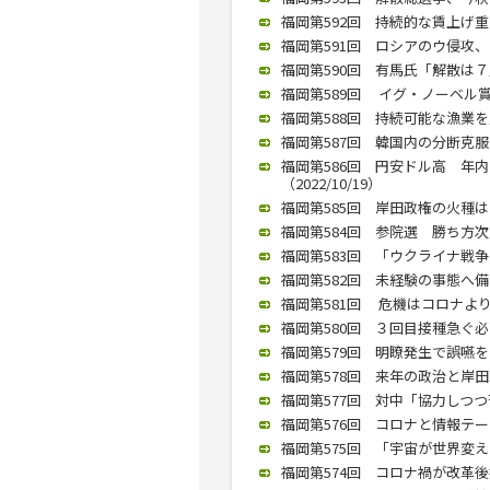
福岡第592回 持続的な賃上げ重要
福岡第591回 ロシアのウ侵攻、
福岡第590回 有馬氏「解散は７月あ
福岡第589回 イグ・ノーベル賞の
福岡第588回 持続可能な漁業を／
福岡第587回 韓国内の分断克服
福岡第586回 円安ドル高 年
（2022/10/19）
福岡第585回 岸田政権の火種は
福岡第584回 参院選 勝ち方次第
福岡第583回 「ウクライナ戦争と
福岡第582回 未経験の事態へ備え
福岡第581回 危機はコロナより
福岡第580回 ３回目接種急ぐ必
福岡第579回 明瞭発生で誤嚥を防ぐ
福岡第578回 来年の政治と岸田政
福岡第577回 対中「協力しつつ苦
福岡第576回 コロナと情報テーマ
福岡第575回 「宇宙が世界変える」
福岡第574回 コロナ禍が改革後押