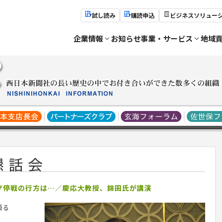
試し読み
購読申込
ビジネスソリュー
企業情報
お知らせ
事業・サービス
地域
ガザ停戦の行方は…／慶応大教授、錦田氏が講演
語る