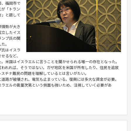
日、福岡市で
氏が「トラン
方」と題して
際情勢が大き
成立したイス
ランプ氏の関
した。
プ氏はイスラ
させるなど、
た。米国はイスラエルに言うことを聞かせられる唯一の存在となった。
言われれば、そうではない。ガザ地区を米国が所有したり、住民を追放
レスチナ難民の問題を理解しているとは言いがたい。
道路が破壊され、電気も止まっている。復興には多大な資金が必要。
スラエルの裁量次第という側面も強いため、注視していく必要があ