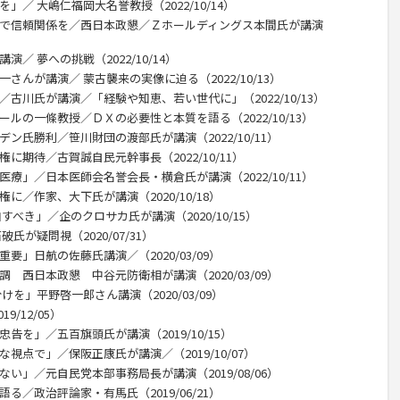
」／ 大嶋仁福岡大名誉教授（2022/10/14）
話で信頼関係を／西日本政懇／Ｚホールディングス本間氏が講演
／ 夢への挑戦（2022/10/14）
さんが講演／ 蒙古襲来の実像に迫る（2022/10/13）
／古川氏が講演／「経験や知恵、若い世代に」（2022/10/13）
ールの一條教授／ＤＸの必要性と本質を語る（2022/10/13）
ン氏勝利／笹川財団の渡部氏が講演（2022/10/11）
に期待／古賀誠自民元幹事長（2022/10/11）
医療」／日本医師会名誉会長・横倉氏が講演（2022/10/11）
に／作家、大下氏が講演（2020/10/18）
すべき」／企のクロサカ氏が講演（2020/10/15）
氏が疑問視（2020/07/31）
要」日航の佐藤氏講演／（2020/03/09）
 西日本政懇 中谷元防衛相が講演（2020/03/09）
けを」平野啓一郎さん講演（2020/03/09）
/12/05）
告を」／五百旗頭氏が講演（2019/10/15）
視点で」／保阪正康氏が講演／（2019/10/07）
い」／元自民党本部事務局長が講演（2019/08/06）
る／政治評論家・有馬氏（2019/06/21）