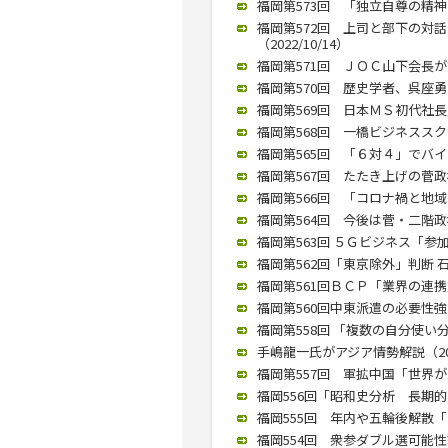
福岡第573回 「独立自尊の精神を
福岡第572回 上司と部下の対
（2022/10/14）
福岡第571回 ＪＯＣ山下会長が講演
福岡第570回 歴史学者、呉座勇一
福岡第569回 日本ＭＳ初代社長
福岡第568回 一橋ビジネススク
福岡第565回 「６対４」でバイデ
福岡第567回 たたき上げの菅政権
福岡第566回 「コロナ禍と地域
福岡第564回 今後は菅・二階政権
福岡第563回 ５Ｇビジネス「参加
福岡第562回「東京除外」判断 石破
福岡第561回ＢＣＰ「業界の連携重
福岡第560回中東派遣の必要性強調
福岡第558回 「複数の自分使い分
手嶋龍一氏がアジア情勢解説（2019
福岡第557回 軍拡中国「世界が忠
福岡556回「昭和史分析 長期的な
福岡555回 年内や五輪後解散「な
福岡554回 衆参ダブル選可能性語