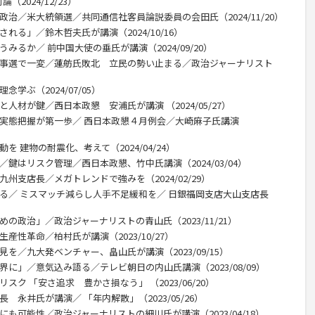
2024/12/23）
政治／米大統領選／共同通信社客員論説委員の会田氏（2024/11/20）
れる」／鈴木哲夫氏が講演（2024/10/16）
みるか／ 前中国大使の垂氏が講演（2024/09/20）
都知事選で一変／蓮舫氏敗北 立民の勢い止まる／政治ジャーナリスト
学ぶ（2024/07/05）
人材が鍵／西日本政懇 安浦氏が講演 （2024/05/27）
／実態把握が第一歩／ 西日本政懇４月例会／大崎麻子氏講演
を 建物の耐震化、考えて（2024/04/24）
／鍵はリスク管理／西日本政懇、竹中氏講演（2024/03/04）
州支店長／メガトレンドで強みを（2024/02/29）
回る／ ミスマッチ減らし人手不足緩和を／ 日銀福岡支店大山支店長
の政治」／政治ジャーナリストの青山氏（2023/11/21）
産性革命／柏村氏が講演（2023/10/27）
を／九大発ベンチャー、畠山氏が講演（2023/09/15）
界に」／意気込み語る／テレビ朝日の内山氏講演（2023/08/09）
スク 「安さ追求 豊かさ損なう」 （2023/06/20）
 永井氏が講演／ 「年内解散」（2023/05/26）
にも可能性／政治ジャーナリストの細川氏が講演（2023/04/18）