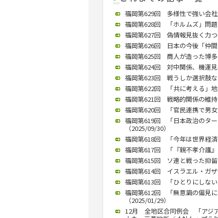
福岡第629回 多様性で強い会社
福岡第628回 「ホルムズ」問題
福岡第627回 偽情報見抜く力つ
福岡第626回 日本の今後「仲間づ
福岡第625回 商人が造った博多
福岡第624回 対中関係、機運見極
福岡第623回 戦うしか選択肢ない
福岡第622回 「共に考える」地域
福岡第621回 戦略的関係の維持を
福岡第620回 「官民連携で男女格
福岡第619回 「日本政治のタ
（2025/09/30）
福岡第618回 「今年は世界経済の
福岡第617回 「『親不孝介護』で
福岡第615回 ソ連と戦った抑留者
福岡第614回 イスラエル・ガザ
福岡第613回 「ひとりにしない
福岡第612回 「無意識の偏見
（2025/01/29）
12月 全地区合同例会 「アジ