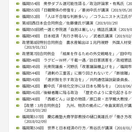
福岡554回 衆参ダブル選可能性語る／政治評論家・有馬氏（2019/
福岡553回「日韓関係の修復を」／姜尚中氏が講演（2019/05/2
福岡552回 「人は不合理な判断多い」／コラムニスト大江氏が講演（
第8回西日本会合同例会／佐藤優氏が講演（2019/03/29）
福岡550回統一選と参院選「自民は厳しい」橋詰氏講演（2019/03
福岡549回 日本経済「先行き明るい」／武者氏講演（2019/02/
政懇第8回特別合同例会 農水産輸出は１兆円視野 外国人材
（2019/01/31）
政懇第7回合同例会 「結果を作るための外交戦略を」／田中均氏が講
福岡546回 ラグビーＷ杯／千載一遇／訪日客誘客を／政経懇話会で徳
福岡545回 元衆院議長・河野氏「改憲議論棚上げを」／福岡市内で講
福岡544回 「過剰の三重苦」に振り回されないで／「断捨離」のや
福岡543回 「選択肢を示す政治を」／共同通信論説副委員長、川上氏
福岡542回 藪中氏「非核化交渉には日本も関与を」（2018/06/
福岡541回／後継者難に陥る政治 「歴史のように変化起きるか」／御
福岡540回 「西郷どん」は愛の物語／原口泉・志学館大教授／西日本
【政懇：3月合同例会】 九州、物流の拠点に／寺島実郎氏が
（2018/03/28）
福岡第537回 慶応義塾大商学部教授の樋口美雄氏が「働き方
（2018/02/09）
福岡第536回 世界と日本経済の行方／熊谷氏が講演（2018/01/