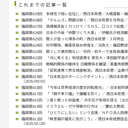
福岡第629回 多様性で強い会社に／西日本政懇／大橋運輸・鍋嶋社長
福岡第628回 「ホルムズ」問題は続く／西日本政懇６月例会／中川氏
福岡第627回 偽情報見抜く力つけて／ＳＮＳ、口コミで拡散／個人
福岡第626回 日本の今後「仲間づくり大事」／伊藤氏が経済展望語る
福岡第625回 商人が造った博多の町／西日本政懇・３月例会 歴史
福岡第624回 対中関係、機運見極め修復を／法政大・福田教授が講演
福岡第623回 戦うしか選択肢ない／共同・前キーウ支局長講演（20
福岡第622回 「共に考える」地域連携を 東京大・津田副学長が講演（
福岡第621回 戦略的関係の維持を 日韓関係を展望／奥薗秀樹教授 （
福岡第620回 「官民連携で男女格差解消」 西日本政懇／企業代表の
福岡第619回 「日本政治のターニングポイント」／西日本政
（2025/09/30）
福岡第618回 「今年は世界経済の歴史的転換点」／ 日本総研調査部
福岡第617回 「『親不孝介護』で離職を防ぐ」／ 西日本政懇／ 川
福岡第615回 ソ連と戦った抑留者／ 井手氏が実相を語る（2025/
福岡第614回 イスラエル・ガザ停戦の行方は…／慶応大教授、錦田氏
福岡第613回 「ひとりにしない」という支援／ＮＰＯ法人抱樸理事
福岡第612回 「無意識の偏見に気付こう」／西日本政経懇話
（2025/01/29）