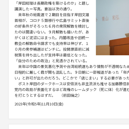
「岸田総理は長期政権を築けるのか」と題し
講演した＝写真。要旨は次の通り。
来年秋の総裁選で２期目を目指す岸田文雄
首相が、コロナ５類移行や広島サミット直後
の好条件がそろった６月の衆院解散を検討し
たのは間違いない。９月解散も描いたが、あ
がくほど泥沼にはまった。内閣改造や旧統一
教会の解散命令請求でも支持率は伸びず、１
０月の衆参補選はピンチに。投開票直前に減
税策を持ち出したが支持率は最低となった。
「自分のための政治」と見透かされている。
来年は中国の景気悪化予測や台湾総統選もあり情勢が不透明なた
日程的に厳しく霞が関も混乱した。９日朝に一部報道があった「年
い」と許可が出たのだろう。どこかで「店じまい」する必要があっ
ポスト岸田のダークホースは安倍派も非主流派も推せる加藤勝信前
党内の政局が表面化するほど政権のレームダック（死に体）化が進
を打とうとするはずだ。 （前田倫之）
2023年(令和5年)11月10日(金)