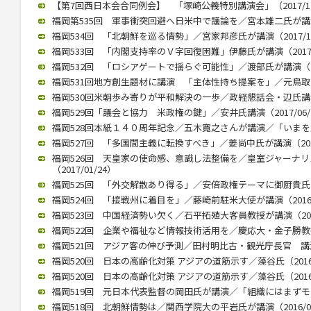
【第7回西日本会合同例会】 「塚崎公義特別講演会」（2017/12
福岡第535回 軍事衝突回避へ日米中で議論を／宮本雄二氏が講演（2
福岡534回 「北朝鮮を巡る情勢」／宮家邦彦氏が講演（2017/10
福岡533回 「内閣支持率のＶ字回復困難」伊藤氏が講演（2017/0
福岡532回 「ロシアゲートで揺らぐ可能性」／渡部氏が講演（201
福岡531回地方創生題材に講演 「主体性持ち提案を」／元鳥取県知
福岡530回米朝歩み寄りが平和解決の一歩／政経懇話会・辺氏講演（2
福岡529回「議会と協力 米政権の鍵」／安井氏講演（2017/06/
福岡528回本紙１４０周年記念／五木寛之さんが講演／「いまを生きる
福岡527回 「多国間主義に転換すべき」／姜尚中氏が講演（2017/
福岡526回 天皇家の使命感、意識し法整備を／皇室ジャーナ
（2017/01/24）
福岡525回 「外交解散あり得る」／安倍政権テーマに御厨貴氏が講演
福岡524回 「接戦州に着目を」／藤崎前駐米大使が講演（2016/1
福岡523回 中国経済勢い欠く／石平拓殖大客員教授が講演（2016/
福岡522回 企業や福祉など情報技術活用を／慶応大・金子勝教授 講
福岡521回 アジア客の伸び予測／田村明比古・観光庁長官 講演 （2
福岡520回 日本の高齢化対策 アジアの道筋示す／藻谷氏（2016/
福岡520回 日本の高齢化対策 アジアの道筋示す／藻谷氏（2016/
福岡519回 元日本代表監督の岡田氏が講演／「組織にはまずモラルが
福岡518回 北朝鮮情勢は／関西学院大の平岩氏が講演（2016/04