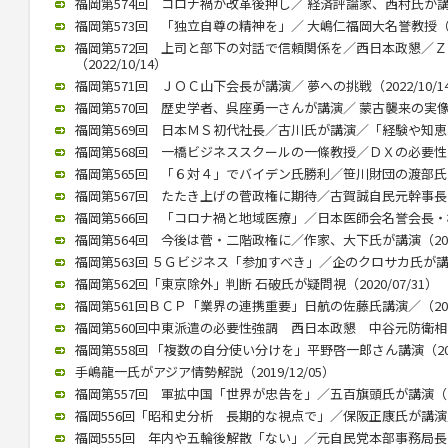
福岡第574回 コロナ禍が改革後押し／ 経済評論家、西村氏が講演（2
福岡第573回 「独立自尊の精神を」／ 大嶋仁福岡大名誉教授（202
福岡第572回 上司と部下の対話で信頼関係を／西日本政懇／
（2022/10/14）
福岡第571回 ＪＯＣ山下会長が講演／ 夢への挑戦（2022/10/1
福岡第570回 歴史学者、呉座勇一さんが講演／ 蒙古襲来の実像に迫
福岡第569回 日本ＭＳ初代社長／古川氏が講演／「経験や知恵、若
福岡第568回 一橋ビジネススクールの一條教授／ＤＸの必要性と本質
福岡第565回 「６対４」でバイデン氏勝利／笹川財団の渡部氏が講演
福岡第567回 たたき上げの菅政権に期待／古賀誠自民元幹事長（20
福岡第566回 「コロナ禍と地域医療」／日本医師会名誉会長・横倉氏
福岡第564回 今後は菅・二階政権に／作家、大下氏が講演（2020/
福岡第563回 ５Ｇビジネス「参加すべき」／企のクロサカ氏が講演（2
福岡第562回「東京除外」判断 石破氏が疑問視（2020/07/31）
福岡第561回ＢＣＰ「業界の連携重要」日航の佐藤氏講演／（2020/
福岡第560回中東派遣の必要性強調 西日本政懇 中谷元防衛相が講演
福岡第558回 「複数の自分使い分けを」平野啓一郎さん講演（2020
手嶋龍一氏がアジア情勢解説（2019/12/05）
福岡第557回 軍拡中国「世界が忠告を」／五百旗頭氏が講演（201
福岡556回「昭和史分析 長期的な視点で」／保阪正康氏が講演／（2
福岡555回 年内や五輪後解散「ない」／元自民党本部事務局長が講演