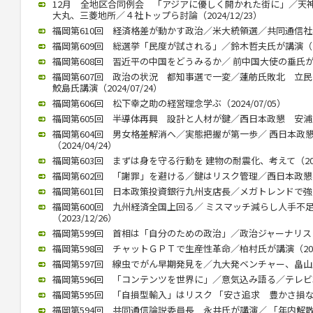
12月 全地区合同例会 「アジアに優しく開かれた街に」／天
大丸、三菱地所／４社トップら討論（2024/12/23）
福岡第610回 経済格差が動かす政治／米大統領選／共同通信社客員
福岡第609回 総選挙「民度が試される」／鈴木哲夫氏が講演（202
福岡第608回 習近平の中国をどうみるか／ 前中国大使の垂氏が講演（
福岡第607回 政治の状況 都知事選で一変／蓮舫氏敗北 
鮫島氏講演（2024/07/24）
福岡第606回 松下幸之助の経営理念学ぶ（2024/07/05）
福岡第605回 半導体再興 設計と人材が鍵／西日本政懇 安浦氏が講
福岡第604回 男女格差解消へ／実態把握が第一歩／ 西日本政
（2024/04/24）
福岡第603回 まずは身を守る行動を 建物の耐震化、考えて（2024
福岡第602回 「謝罪」を避ける／鍵はリスク管理／西日本政懇、竹中
福岡第601回 日本政策投資銀行九州支店長／メガトレンドで強みを（
福岡第600回 九州経済全国上回る／ ミスマッチ減らし人手不
（2023/12/26）
福岡第599回 首相は「自分のための政治」／政治ジャーナリストの青
福岡第598回 チャットＧＰＴで生産性革命／柏村氏が講演（2023/
福岡第597回 線虫でがん早期発見を／九大発ベンチャー、畠山氏が講
福岡第596回 「コンテンツを世界に」／意気込み語る／テレビ朝日
福岡第595回 「自損型輸入」はリスク 「安さ追求 豊かさ損なう」 
福岡第594回 共同通信論説委員長 永井氏が講演／ 「年内解散」（2