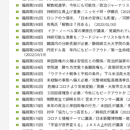
福岡第593回 解散総選挙、今秋にも可能性／政治ジャーナリストの
福岡第592回 持続的な賃上げ重要／ニッセイ研・伊藤氏（2023/0
福岡第591回 ロシアのウ侵攻、「日本の安保にも影響」／河野前統合
福岡第590回 有馬氏「解散は７月ある」（2023/01/30）
福岡第589回 イグ・ノーベル賞の栗原氏が講演／ 常識外れでいられ
福岡第588回 持続可能な漁業を／フードジャーナリスト佐々木氏が講
福岡第587回 韓国内の分断克服が必要／静岡県立大大学院の奥薗教授
福岡第586回 円安ドル高 年内にもピークアウト／第一生命
（2022/10/19）
福岡第585回 岸田政権の火種は安倍氏との関係／政治評論家の田崎氏
福岡第584回 参院選 勝ち方次第で長期政権も／ 政策研究大学院大
福岡第583回 「ウクライナ戦争と平和の条件」 下斗米法政大名誉教
福岡第582回 未経験の事態へ備え必要／元警視総監高橋清孝氏（20
福岡第581回 危機はコロナより気候変動／斎藤・大阪市立大准教授
福岡第580回 ３回目接種急ぐ必要／今秋にもピークアウトか 二木氏
福岡第579回 明瞭発生で誤嚥を防ぐ 宮本アナウンサー講演 （2022
福岡第578回 来年の政治と岸田政権の行方／ 本田氏が講演／ 参院
福岡第577回 対中「協力しつつ苦言も」／興梠氏が講演（2022/1
福岡第576回 コロナと情報テーマに講演／日本新聞博物館・尾高館長
福岡第575回 「宇宙が世界変える」 ＪＡＸＡ上村氏が講演 （2022