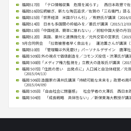
福岡517回 「テロ情報収集 危険を減らす」 西日本政懇で佐々木氏
福岡516回伝統継ぎ、新たな陶芸追求／佐賀の「三右衛門」語る／西
福岡515回「世界経済 米国がけん引」／熊野氏が講演（2016/01
福岡514回 日本も多国間の枠組みを／姜氏が講演（2015/12/0
福岡513回「中国経済、簡単に崩れない」／前駐中国大使の丹羽氏が講
福岡512回 英国、豪州と連携強化を／元外交官の宮家氏（2015/1
9月合同例会 「拉致被害者早く救出を」 蓮池薫さんが講演（2015
福岡510回 「管理職は外見磨け」パーソナルデザイン 唐澤社長講演
福岡 509回 外の視点で価値創造を／コモンズ投信・渋澤氏が講演（2
福岡 508回「メディア権力監視を」立教大の逢坂氏が講演（2015/
福岡 507回「住民の思い 出発点に」人口減と自治体経営／元
（2015/04/13）
福岡 506回 造園家の涌井氏講演「持続可能な未来を」政懇45
（2015/04/09）
福岡 505回 「自由社会に閉塞感」 社会学者の大澤氏 西日本政懇で
福岡 504回 「成長戦略 具体性ない」／新保東海大教授が講演（20