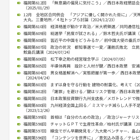
福岡第612回 「無意識の偏見に気付こう」／西日本政経懇話
（2025/01/29）
12月 全地区合同例会 「アジアに優しく開かれた街に」／天
大丸、三菱地所／４社トップら討論（2024/12/23）
福岡第610回 経済格差が動かす政治／米大統領選／共同通信社客員
福岡第609回 総選挙「民度が試される」／鈴木哲夫氏が講演（202
福岡第608回 習近平の中国をどうみるか／ 前中国大使の垂氏が講演（
福岡第607回 政治の状況 都知事選で一変／蓮舫氏敗北 
鮫島氏講演（2024/07/24）
福岡第606回 松下幸之助の経営理念学ぶ（2024/07/05）
福岡第605回 半導体再興 設計と人材が鍵／西日本政懇 安浦氏が講
福岡第604回 男女格差解消へ／実態把握が第一歩／ 西日本政
（2024/04/24）
福岡第603回 まずは身を守る行動を 建物の耐震化、考えて（2024
福岡第602回 「謝罪」を避ける／鍵はリスク管理／西日本政懇、竹中
福岡第601回 日本政策投資銀行九州支店長／メガトレンドで強みを（
福岡第600回 九州経済全国上回る／ ミスマッチ減らし人手不
（2023/12/26）
福岡第599回 首相は「自分のための政治」／政治ジャーナリストの青
福岡第598回 チャットＧＰＴで生産性革命／柏村氏が講演（2023/
福岡第597回 線虫でがん早期発見を／九大発ベンチャー、畠山氏が講
福岡第596回 「コンテンツを世界に」／意気込み語る／テレビ朝日