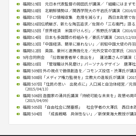
福岡519回 元日本代表監督の岡田氏が講演／「組織にはまずモラルが
福岡518回 北朝鮮情勢は／関西学院大の平岩氏が講演（2016/04
福岡517回 「テロ情報収集 危険を減らす」 西日本政懇で佐々木氏
福岡516回伝統継ぎ、新たな陶芸追求／佐賀の「三右衛門」語る／西
福岡515回「世界経済 米国がけん引」／熊野氏が講演（2016/01
福岡514回 日本も多国間の枠組みを／姜氏が講演（2015/12/0
福岡513回「中国経済、簡単に崩れない」／前駐中国大使の丹羽氏が講
福岡512回 英国、豪州と連携強化を／元外交官の宮家氏（2015/1
9月合同例会 「拉致被害者早く救出を」 蓮池薫さんが講演（2015
福岡510回 「管理職は外見磨け」パーソナルデザイン 唐澤社長講演
福岡 509回 外の視点で価値創造を／コモンズ投信・渋澤氏が講演（2
福岡 508回「メディア権力監視を」立教大の逢坂氏が講演（2015/
福岡 507回「住民の思い 出発点に」人口減と自治体経営／元
（2015/04/13）
福岡 506回 造園家の涌井氏講演「持続可能な未来を」政懇45
（2015/04/09）
福岡 505回 「自由社会に閉塞感」 社会学者の大澤氏 西日本政懇で
福岡 504回 「成長戦略 具体性ない」／新保東海大教授が講演（20