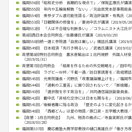
福岡556回「昭和史分析 長期的な視点で」／保阪正康氏が講演／（2
福岡555回 年内や五輪後解散「ない」／元自民党本部事務局長が講演
福岡554回 衆参ダブル選可能性語る／政治評論家・有馬氏（2019/
福岡553回「日韓関係の修復を」／姜尚中氏が講演（2019/05/2
福岡552回 「人は不合理な判断多い」／コラムニスト大江氏が講演（
第8回西日本会合同例会／佐藤優氏が講演（2019/03/29）
福岡550回統一選と参院選「自民は厳しい」橋詰氏講演（2019/03
福岡549回 日本経済「先行き明るい」／武者氏講演（2019/02/
政懇第8回特別合同例会 農水産輸出は１兆円視野 外国人材
（2019/01/31）
政懇第7回合同例会 「結果を作るための外交戦略を」／田中均氏が講
福岡546回 ラグビーＷ杯／千載一遇／訪日客誘客を／政経懇話会で徳
福岡545回 元衆院議長・河野氏「改憲議論棚上げを」／福岡市内で講
福岡544回 「過剰の三重苦」に振り回されないで／「断捨離」のや
福岡543回 「選択肢を示す政治を」／共同通信論説副委員長、川上氏
福岡542回 藪中氏「非核化交渉には日本も関与を」（2018/06/
福岡541回／後継者難に陥る政治 「歴史のように変化起きるか」／御
福岡540回 「西郷どん」は愛の物語／原口泉・志学館大教授／西日本
【政懇：3月合同例会】 九州、物流の拠点に／寺島実郎氏が
（2018/03/28）
福岡第537回 慶応義塾大商学部教授の樋口美雄氏が「働き方