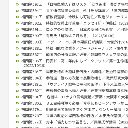
福岡第595回 「自損型輸入」はリスク 「安さ追求 豊かさ損なう」 
福岡第594回 共同通信論説委員長 永井氏が講演／ 「年内解散」（2
福岡第593回 解散総選挙、今秋にも可能性／政治ジャーナリストの
福岡第592回 持続的な賃上げ重要／ニッセイ研・伊藤氏（2023/0
福岡第591回 ロシアのウ侵攻、「日本の安保にも影響」／河野前統合
福岡第590回 有馬氏「解散は７月ある」（2023/01/30）
福岡第589回 イグ・ノーベル賞の栗原氏が講演／ 常識外れでいられ
福岡第588回 持続可能な漁業を／フードジャーナリスト佐々木氏が講
福岡第587回 韓国内の分断克服が必要／静岡県立大大学院の奥薗教授
福岡第586回 円安ドル高 年内にもピークアウト／第一生命
（2022/10/19）
福岡第585回 岸田政権の火種は安倍氏との関係／政治評論家の田崎氏
福岡第584回 参院選 勝ち方次第で長期政権も／ 政策研究大学院大
福岡第583回 「ウクライナ戦争と平和の条件」 下斗米法政大名誉教
福岡第582回 未経験の事態へ備え必要／元警視総監高橋清孝氏（20
福岡第581回 危機はコロナより気候変動／斎藤・大阪市立大准教授
福岡第580回 ３回目接種急ぐ必要／今秋にもピークアウトか 二木氏
福岡第579回 明瞭発生で誤嚥を防ぐ 宮本アナウンサー講演 （2022
福岡第578回 来年の政治と岸田政権の行方／ 本田氏が講演／ 参院
福岡第577回 対中「協力しつつ苦言も」／興梠氏が講演（2022/1