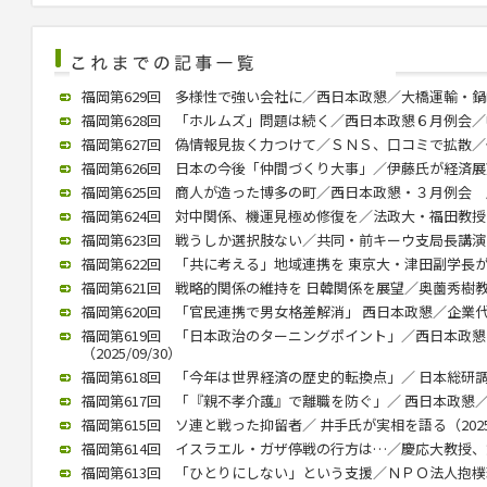
福岡第629回 多様性で強い会社に／西日本政懇／大橋運輸・鍋嶋社長
福岡第628回 「ホルムズ」問題は続く／西日本政懇６月例会／中川氏
福岡第627回 偽情報見抜く力つけて／ＳＮＳ、口コミで拡散／個人
福岡第626回 日本の今後「仲間づくり大事」／伊藤氏が経済展望語る
福岡第625回 商人が造った博多の町／西日本政懇・３月例会 歴史
福岡第624回 対中関係、機運見極め修復を／法政大・福田教授が講演
福岡第623回 戦うしか選択肢ない／共同・前キーウ支局長講演（20
福岡第622回 「共に考える」地域連携を 東京大・津田副学長が講演（
福岡第621回 戦略的関係の維持を 日韓関係を展望／奥薗秀樹教授 （
福岡第620回 「官民連携で男女格差解消」 西日本政懇／企業代表の
福岡第619回 「日本政治のターニングポイント」／西日本政
（2025/09/30）
福岡第618回 「今年は世界経済の歴史的転換点」／ 日本総研調査部
福岡第617回 「『親不孝介護』で離職を防ぐ」／ 西日本政懇／ 川
福岡第615回 ソ連と戦った抑留者／ 井手氏が実相を語る（2025/
福岡第614回 イスラエル・ガザ停戦の行方は…／慶応大教授、錦田氏
福岡第613回 「ひとりにしない」という支援／ＮＰＯ法人抱樸理事