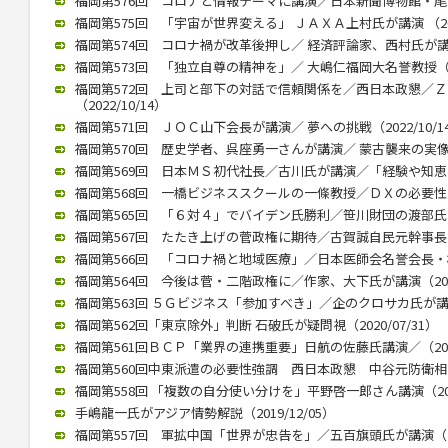
福岡第576回 コロナと情報テーマに講演／日本新聞博物館・尾高館長
福岡第575回 「宇宙が世界変える」 ＪＡＸＡ上村氏が講演 （2022
福岡第574回 コロナ禍が改革後押し／ 経済評論家、西村氏が講演（2
福岡第573回 「独立自尊の精神を」／ 大嶋仁福岡大名誉教授（202
福岡第572回 上司と部下の対話で信頼関係を／西日本政懇／
（2022/10/14）
福岡第571回 ＪＯＣ山下会長が講演／ 夢への挑戦（2022/10/1
福岡第570回 歴史学者、呉座勇一さんが講演／ 蒙古襲来の実像に迫
福岡第569回 日本ＭＳ初代社長／古川氏が講演／「経験や知恵、若
福岡第568回 一橋ビジネススクールの一條教授／ＤＸの必要性と本質
福岡第565回 「６対４」でバイデン氏勝利／笹川財団の渡部氏が講演
福岡第567回 たたき上げの菅政権に期待／古賀誠自民元幹事長（20
福岡第566回 「コロナ禍と地域医療」／日本医師会名誉会長・横倉氏
福岡第564回 今後は菅・二階政権に／作家、大下氏が講演（2020/
福岡第563回 ５Ｇビジネス「参加すべき」／企のクロサカ氏が講演（2
福岡第562回「東京除外」判断 石破氏が疑問視（2020/07/31）
福岡第561回ＢＣＰ「業界の連携重要」日航の佐藤氏講演／（2020/
福岡第560回中東派遣の必要性強調 西日本政懇 中谷元防衛相が講演
福岡第558回 「複数の自分使い分けを」平野啓一郎さん講演（2020
手嶋龍一氏がアジア情勢解説（2019/12/05）
福岡第557回 軍拡中国「世界が忠告を」／五百旗頭氏が講演（201