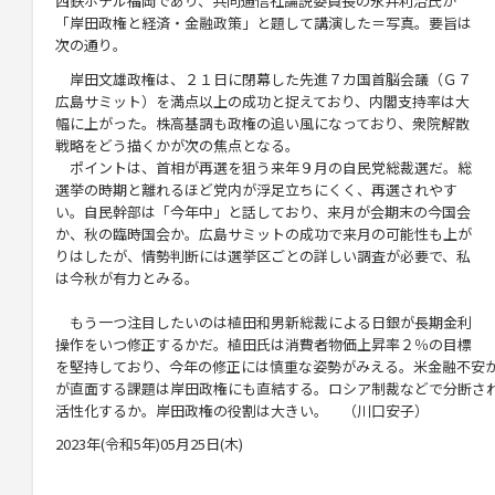
西鉄ホテル福岡であり
、共同通信社論説委員長の
永井利治
氏が
「岸田政権と経済・金融政
策」と題して講演した＝写真。要旨は
次の通り。
岸田文雄政権は、２１日に閉幕した先進７カ国首脳会議（
Ｇ７
広島サミット）を満点以上の成功と捉えており、内閣支持率は大
幅に上がった。株高基調も政権の追い風になっており、衆院解散
戦略をどう描くかが次の焦点となる。
ポイントは、首相が再選を狙う来年９月の自民党総裁選だ。総
選挙の時期と離れるほど党内が浮足立ちにくく、再選されやす
い。自民幹部は「今年中」と話しており、来月が会期末の今国会
か、秋の臨時国会か。広島サミットの成功で来月の可能性も上が
りはしたが、情勢判断には選挙区ごとの詳しい調査が必要で、私
は今秋が有力とみる。
もう一つ注目したいのは植田和男新総裁による日銀が長期金利
操作をいつ修正するかだ。植田氏は消費者物価上昇率２％の目標
を堅持しており、今年の修正には慎重な姿勢がみえる。米金融不安
が直面する課題は岸田政権にも直結する。ロシア制裁などで分断さ
活性化するか。岸田政権の役割は大きい。 （川口安子）
2023年(令和5年)05月25日(木)