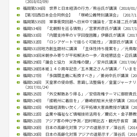
（2018/02/09）
福岡第536回 世界と日本経済の行方／熊谷氏が講演（2018/01/
【第7回西日本会合同例会】 「塚崎公義特別講演会」（2017/12
福岡第535回 軍事衝突回避へ日米中で議論を／宮本雄二氏が講演（2
福岡534回 「北朝鮮を巡る情勢」／宮家邦彦氏が講演（2017/10
福岡533回 「内閣支持率のＶ字回復困難」伊藤氏が講演（2017/0
福岡532回 「ロシアゲートで揺らぐ可能性」／渡部氏が講演（201
福岡531回地方創生題材に講演 「主体性持ち提案を」／元鳥取県知
福岡530回米朝歩み寄りが平和解決の一歩／政経懇話会・辺氏講演（2
福岡529回「議会と協力 米政権の鍵」／安井氏講演（2017/06/
福岡528回本紙１４０周年記念／五木寛之さんが講演／「いまを生きる
福岡527回 「多国間主義に転換すべき」／姜尚中氏が講演（2017/
福岡526回 天皇家の使命感、意識し法整備を／皇室ジャーナ
（2017/01/24）
福岡525回 「外交解散あり得る」／安倍政権テーマに御厨貴氏が講演
福岡524回 「接戦州に着目を」／藤崎前駐米大使が講演（2016/1
福岡523回 中国経済勢い欠く／石平拓殖大客員教授が講演（2016/
福岡522回 企業や福祉など情報技術活用を／慶応大・金子勝教授 講
福岡521回 アジア客の伸び予測／田村明比古・観光庁長官 講演 （2
福岡520回 日本の高齢化対策 アジアの道筋示す／藻谷氏（2016/
福岡520回 日本の高齢化対策 アジアの道筋示す／藻谷氏（2016/