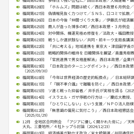
福岡第629回 多様性で強い会社に／西日本政懇／大橋運輸・鍋嶋社長
福岡第628回 「ホルムズ」問題は続く／西日本政懇６月例会／中川氏
福岡第627回 偽情報見抜く力つけて／ＳＮＳ、口コミで拡散／個人
福岡第626回 日本の今後「仲間づくり大事」／伊藤氏が経済展望語る
福岡第625回 商人が造った博多の町／西日本政懇・３月例会 歴史
福岡第624回 対中関係、機運見極め修復を／法政大・福田教授が講演
福岡第623回 戦うしか選択肢ない／共同・前キーウ支局長講演（20
福岡第622回 「共に考える」地域連携を 東京大・津田副学長が講演（
福岡第621回 戦略的関係の維持を 日韓関係を展望／奥薗秀樹教授 （
福岡第620回 「官民連携で男女格差解消」 西日本政懇／企業代表の
福岡第619回 「日本政治のターニングポイント」／西日本政
（2025/09/30）
福岡第618回 「今年は世界経済の歴史的転換点」／ 日本総研調査部
福岡第617回 「『親不孝介護』で離職を防ぐ」／ 西日本政懇／ 川
福岡第615回 ソ連と戦った抑留者／ 井手氏が実相を語る（2025/
福岡第614回 イスラエル・ガザ停戦の行方は…／慶応大教授、錦田氏
福岡第613回 「ひとりにしない」という支援／ＮＰＯ法人抱樸理事
福岡第612回 「無意識の偏見に気付こう」／西日本政経懇話
（2025/01/29）
12月 全地区合同例会 「アジアに優しく開かれた街に」／天
大丸、三菱地所／４社トップら討論（2024/12/23）
福岡第610回 経済格差が動かす政治／米大統領選／共同通信社客員