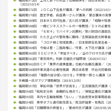
福岡第572回 上司と部下の対話で信頼関係を／西日本政懇／
（2022/10/14）
福岡第571回 ＪＯＣ山下会長が講演／ 夢への挑戦（2022/10/1
福岡第570回 歴史学者、呉座勇一さんが講演／ 蒙古襲来の実像に迫
福岡第569回 日本ＭＳ初代社長／古川氏が講演／「経験や知恵、若
福岡第568回 一橋ビジネススクールの一條教授／ＤＸの必要性と本質
福岡第565回 「６対４」でバイデン氏勝利／笹川財団の渡部氏が講演
福岡第567回 たたき上げの菅政権に期待／古賀誠自民元幹事長（20
福岡第566回 「コロナ禍と地域医療」／日本医師会名誉会長・横倉氏
福岡第564回 今後は菅・二階政権に／作家、大下氏が講演（2020/
福岡第563回 ５Ｇビジネス「参加すべき」／企のクロサカ氏が講演（2
福岡第562回「東京除外」判断 石破氏が疑問視（2020/07/31）
福岡第561回ＢＣＰ「業界の連携重要」日航の佐藤氏講演／（2020/
福岡第560回中東派遣の必要性強調 西日本政懇 中谷元防衛相が講演
福岡第558回 「複数の自分使い分けを」平野啓一郎さん講演（2020
手嶋龍一氏がアジア情勢解説（2019/12/05）
福岡第557回 軍拡中国「世界が忠告を」／五百旗頭氏が講演（201
福岡556回「昭和史分析 長期的な視点で」／保阪正康氏が講演／（2
福岡555回 年内や五輪後解散「ない」／元自民党本部事務局長が講演
福岡554回 衆参ダブル選可能性語る／政治評論家・有馬氏（2019/
福岡553回「日韓関係の修復を」／姜尚中氏が講演（2019/05/2