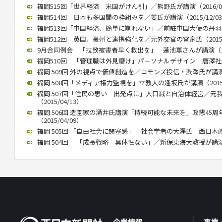
福岡515回「世界経済 米国がけん引」／熊野氏が講演（2016/01
福岡514回 日本も多国間の枠組みを／姜氏が講演（2015/12/0
福岡513回「中国経済、簡単に崩れない」／前駐中国大使の丹羽氏が講
福岡512回 英国、豪州と連携強化を／元外交官の宮家氏（2015/1
9月合同例会 「拉致被害者早く救出を」 蓮池薫さんが講演（2015
福岡510回 「管理職は外見磨け」パーソナルデザイン 唐澤社長講演
福岡 509回 外の視点で価値創造を／コモンズ投信・渋澤氏が講演（2
福岡 508回「メディア権力監視を」立教大の逢坂氏が講演（2015/
福岡 507回「住民の思い 出発点に」人口減と自治体経営／元
（2015/04/13）
福岡 506回 造園家の涌井氏講演「持続可能な未来を」政懇45
（2015/04/09）
福岡 505回 「自由社会に閉塞感」 社会学者の大澤氏 西日本政懇で
福岡 504回 「成長戦略 具体性ない」／新保東海大教授が講演（20
企業情報
事業