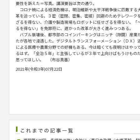
要性を訴えた＝写真。講演要旨は次の通り。
コロナ禍による経済危機は、明治維新や太平洋戦争後に匹敵する
革を迫っている。３密（密閉、密集、密接）回避のためテレワーク
ざるを得ない、介護や製造現場もロボットに任せざるを得ない。「
るを得ない」を免罪符に、遅かった改革が大きく進みつつある。
バブル崩壊後、都市部のコインパーキングはニッチ（隙間）産業
たが各地で浸透した。デジタルトランスフォーメーション（ＤＸ）
による医療や農業分野での好機もある。今は暗くても夜明けはやっ
るはず。「全治５年」と主張しているが３年で上向けばもうけもの
思ってほしい。 （布谷真基）
2021年(令和3年)07月22日