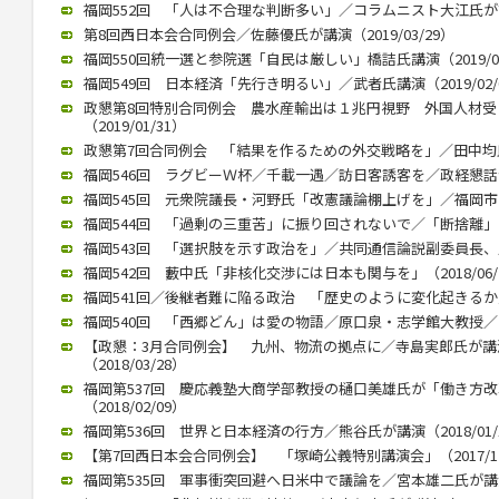
福岡552回 「人は不合理な判断多い」／コラムニスト大江氏が講演（
第8回西日本会合同例会／佐藤優氏が講演（2019/03/29）
福岡550回統一選と参院選「自民は厳しい」橋詰氏講演（2019/03
福岡549回 日本経済「先行き明るい」／武者氏講演（2019/02/
政懇第8回特別合同例会 農水産輸出は１兆円視野 外国人材
（2019/01/31）
政懇第7回合同例会 「結果を作るための外交戦略を」／田中均氏が講
福岡546回 ラグビーＷ杯／千載一遇／訪日客誘客を／政経懇話会で徳
福岡545回 元衆院議長・河野氏「改憲議論棚上げを」／福岡市内で講
福岡544回 「過剰の三重苦」に振り回されないで／「断捨離」のや
福岡543回 「選択肢を示す政治を」／共同通信論説副委員長、川上氏
福岡542回 藪中氏「非核化交渉には日本も関与を」（2018/06/
福岡541回／後継者難に陥る政治 「歴史のように変化起きるか」／御
福岡540回 「西郷どん」は愛の物語／原口泉・志学館大教授／西日本
【政懇：3月合同例会】 九州、物流の拠点に／寺島実郎氏が
（2018/03/28）
福岡第537回 慶応義塾大商学部教授の樋口美雄氏が「働き方
（2018/02/09）
福岡第536回 世界と日本経済の行方／熊谷氏が講演（2018/01/
【第7回西日本会合同例会】 「塚崎公義特別講演会」（2017/12
福岡第535回 軍事衝突回避へ日米中で議論を／宮本雄二氏が講演（2