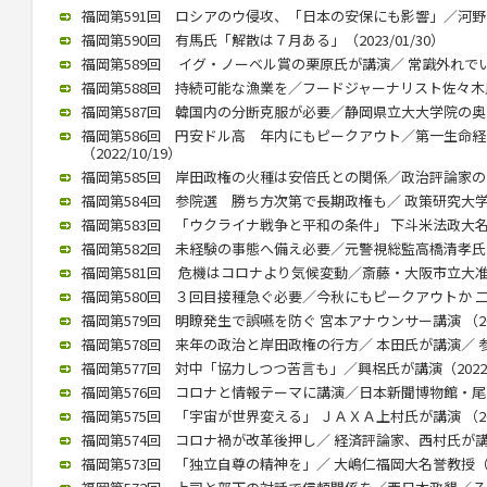
福岡第591回 ロシアのウ侵攻、「日本の安保にも影響」／河野前統合
福岡第590回 有馬氏「解散は７月ある」（2023/01/30）
福岡第589回 イグ・ノーベル賞の栗原氏が講演／ 常識外れでいられ
福岡第588回 持続可能な漁業を／フードジャーナリスト佐々木氏が講
福岡第587回 韓国内の分断克服が必要／静岡県立大大学院の奥薗教授
福岡第586回 円安ドル高 年内にもピークアウト／第一生命
（2022/10/19）
福岡第585回 岸田政権の火種は安倍氏との関係／政治評論家の田崎氏
福岡第584回 参院選 勝ち方次第で長期政権も／ 政策研究大学院大
福岡第583回 「ウクライナ戦争と平和の条件」 下斗米法政大名誉教
福岡第582回 未経験の事態へ備え必要／元警視総監高橋清孝氏（20
福岡第581回 危機はコロナより気候変動／斎藤・大阪市立大准教授
福岡第580回 ３回目接種急ぐ必要／今秋にもピークアウトか 二木氏
福岡第579回 明瞭発生で誤嚥を防ぐ 宮本アナウンサー講演 （2022
福岡第578回 来年の政治と岸田政権の行方／ 本田氏が講演／ 参院
福岡第577回 対中「協力しつつ苦言も」／興梠氏が講演（2022/1
福岡第576回 コロナと情報テーマに講演／日本新聞博物館・尾高館長
福岡第575回 「宇宙が世界変える」 ＪＡＸＡ上村氏が講演 （2022
福岡第574回 コロナ禍が改革後押し／ 経済評論家、西村氏が講演（2
福岡第573回 「独立自尊の精神を」／ 大嶋仁福岡大名誉教授（202