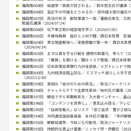
福岡第609回 総選挙「民度が試される」／鈴木哲夫氏が講演（202
福岡第608回 習近平の中国をどうみるか／ 前中国大使の垂氏が講演（
福岡第607回 政治の状況 都知事選で一変／蓮舫氏敗北 
鮫島氏講演（2024/07/24）
福岡第606回 松下幸之助の経営理念学ぶ（2024/07/05）
福岡第605回 半導体再興 設計と人材が鍵／西日本政懇 安浦氏が講
福岡第604回 男女格差解消へ／実態把握が第一歩／ 西日本政
（2024/04/24）
福岡第603回 まずは身を守る行動を 建物の耐震化、考えて（2024
福岡第602回 「謝罪」を避ける／鍵はリスク管理／西日本政懇、竹中
福岡第601回 日本政策投資銀行九州支店長／メガトレンドで強みを（
福岡第600回 九州経済全国上回る／ ミスマッチ減らし人手不
（2023/12/26）
福岡第599回 首相は「自分のための政治」／政治ジャーナリストの青
福岡第598回 チャットＧＰＴで生産性革命／柏村氏が講演（2023/
福岡第597回 線虫でがん早期発見を／九大発ベンチャー、畠山氏が講
福岡第596回 「コンテンツを世界に」／意気込み語る／テレビ朝日
福岡第595回 「自損型輸入」はリスク 「安さ追求 豊かさ損なう」 
福岡第594回 共同通信論説委員長 永井氏が講演／ 「年内解散」（2
福岡第593回 解散総選挙、今秋にも可能性／政治ジャーナリストの
福岡第592回 持続的な賃上げ重要／ニッセイ研・伊藤氏（2023/0