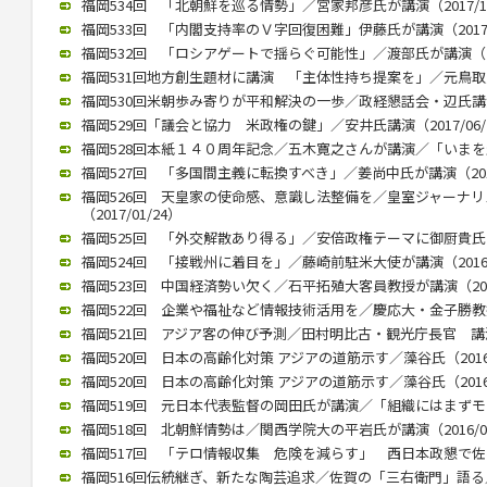
福岡534回 「北朝鮮を巡る情勢」／宮家邦彦氏が講演（2017/10
福岡533回 「内閣支持率のＶ字回復困難」伊藤氏が講演（2017/0
福岡532回 「ロシアゲートで揺らぐ可能性」／渡部氏が講演（201
福岡531回地方創生題材に講演 「主体性持ち提案を」／元鳥取県知
福岡530回米朝歩み寄りが平和解決の一歩／政経懇話会・辺氏講演（2
福岡529回「議会と協力 米政権の鍵」／安井氏講演（2017/06/
福岡528回本紙１４０周年記念／五木寛之さんが講演／「いまを生きる
福岡527回 「多国間主義に転換すべき」／姜尚中氏が講演（2017/
福岡526回 天皇家の使命感、意識し法整備を／皇室ジャーナ
（2017/01/24）
福岡525回 「外交解散あり得る」／安倍政権テーマに御厨貴氏が講演
福岡524回 「接戦州に着目を」／藤崎前駐米大使が講演（2016/1
福岡523回 中国経済勢い欠く／石平拓殖大客員教授が講演（2016/
福岡522回 企業や福祉など情報技術活用を／慶応大・金子勝教授 講
福岡521回 アジア客の伸び予測／田村明比古・観光庁長官 講演 （2
福岡520回 日本の高齢化対策 アジアの道筋示す／藻谷氏（2016/
福岡520回 日本の高齢化対策 アジアの道筋示す／藻谷氏（2016/
福岡519回 元日本代表監督の岡田氏が講演／「組織にはまずモラルが
福岡518回 北朝鮮情勢は／関西学院大の平岩氏が講演（2016/04
福岡517回 「テロ情報収集 危険を減らす」 西日本政懇で佐々木氏
福岡516回伝統継ぎ、新たな陶芸追求／佐賀の「三右衛門」語る／西