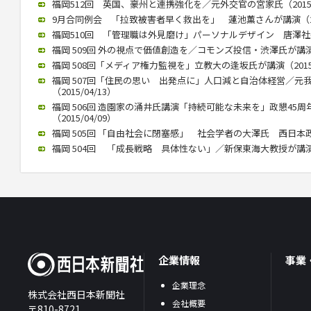
福岡512回 英国、豪州と連携強化を／元外交官の宮家氏（2015/1
9月合同例会 「拉致被害者早く救出を」 蓮池薫さんが講演（2015
福岡510回 「管理職は外見磨け」パーソナルデザイン 唐澤社長講演
福岡 509回 外の視点で価値創造を／コモンズ投信・渋澤氏が講演（2
福岡 508回「メディア権力監視を」立教大の逢坂氏が講演（2015/
福岡 507回「住民の思い 出発点に」人口減と自治体経営／元
（2015/04/13）
福岡 506回 造園家の涌井氏講演「持続可能な未来を」政懇45
（2015/04/09）
福岡 505回 「自由社会に閉塞感」 社会学者の大澤氏 西日本政懇で
福岡 504回 「成長戦略 具体性ない」／新保東海大教授が講演（20
企業情報
事業
企業理念
株式会社西日本新聞社
会社概要
〒810-8721