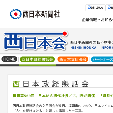
試し読み
企業情報
お知ら
福岡第569回 日本ＭＳ初代社長／古川氏が講演／「経験
西日本政経懇話会の２月例会が９日、福岡市内であり、日本マイク
「人生を駆け抜ける」と題して講演した＝写真。