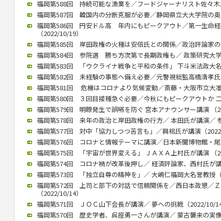
福岡第588回 持続可能な漁業を／フードジャーナリスト佐々木氏が講
福岡第587回 韓国内の分断克服が必要／静岡県立大大学院の奥薗教授
福岡第586回 円安ドル高 年内にもピークアウト／第一生命
（2022/10/19）
福岡第585回 岸田政権の火種は安倍氏との関係／政治評論家の田崎氏
福岡第584回 参院選 勝ち方次第で長期政権も／ 政策研究大学院大
福岡第583回 「ウクライナ戦争と平和の条件」 下斗米法政大名誉教
福岡第582回 未経験の事態へ備え必要／元警視総監高橋清孝氏（20
福岡第581回 危機はコロナより気候変動／斎藤・大阪市立大准教授
福岡第580回 ３回目接種急ぐ必要／今秋にもピークアウトか 二木氏
福岡第579回 明瞭発生で誤嚥を防ぐ 宮本アナウンサー講演 （2022
福岡第578回 来年の政治と岸田政権の行方／ 本田氏が講演／ 参院
福岡第577回 対中「協力しつつ苦言も」／興梠氏が講演（2022/1
福岡第576回 コロナと情報テーマに講演／日本新聞博物館・尾高館長
福岡第575回 「宇宙が世界変える」 ＪＡＸＡ上村氏が講演 （2022
福岡第574回 コロナ禍が改革後押し／ 経済評論家、西村氏が講演（2
福岡第573回 「独立自尊の精神を」／ 大嶋仁福岡大名誉教授（202
福岡第572回 上司と部下の対話で信頼関係を／西日本政懇／
（2022/10/14）
福岡第571回 ＪＯＣ山下会長が講演／ 夢への挑戦（2022/10/1
福岡第570回 歴史学者、呉座勇一さんが講演／ 蒙古襲来の実像に迫