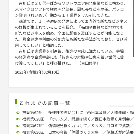
古川氏は２０代半ばからソフトウエア開発事業などに携わり、
米マイクロソフトで極東開発部長、副社長などを歴任。パソコ
ン黎明（れいめい）期からＩＴ業界をけん引してきた。
講演では、ＩＴや通信の発達によって国内外で新たなビジネス
の好機が生まれていることを紹介。「福岡や佐賀など地方でも
新たなビジネスを始め、全国に影響を及ぼすことが可能になっ
た。資金調達や利益の分配方法も新たな手法がでており、ぜひ活
用してほしい」と強調した。
古川氏は実業界を引退後、後進の育成に注力している。会場
の経営者や企業幹部にも「皆さんの経験や知恵を若い世代に受
け渡してほしい」と呼び掛けた。 （吉田修平）
2021年(令和3年)02月10日
福岡第629回 多様性で強い会社に／西日本政懇／大橋運輸・鍋嶋社長
福岡第628回 「ホルムズ」問題は続く／西日本政懇６月例会／中川氏
福岡第627回 偽情報見抜く力つけて／ＳＮＳ、口コミで拡散／個人
福岡第626回 日本の今後「仲間づくり大事」／伊藤氏が経済展望語る