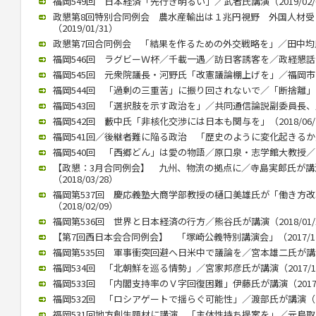
福岡549回 日本経済「先行き明るい」／武者氏講演（2019/02/
政懇第8回特別合同例会 農水産輸出は１兆円視野 外国人材
（2019/01/31）
政懇第7回合同例会 「結果を作るための外交戦略を」／田中均氏が講
福岡546回 ラグビーＷ杯／千載一遇／訪日客誘客を／政経懇話会で徳
福岡545回 元衆院議長・河野氏「改憲議論棚上げを」／福岡市内で講
福岡544回 「過剰の三重苦」に振り回されないで／「断捨離」のや
福岡543回 「選択肢を示す政治を」／共同通信論説副委員長、川上氏
福岡542回 藪中氏「非核化交渉には日本も関与を」（2018/06/
福岡541回／後継者難に陥る政治 「歴史のように変化起きるか」／御
福岡540回 「西郷どん」は愛の物語／原口泉・志学館大教授／西日本
【政懇：3月合同例会】 九州、物流の拠点に／寺島実郎氏が
（2018/03/28）
福岡第537回 慶応義塾大商学部教授の樋口美雄氏が「働き方
（2018/02/09）
福岡第536回 世界と日本経済の行方／熊谷氏が講演（2018/01/
【第7回西日本会合同例会】 「塚崎公義特別講演会」（2017/12
福岡第535回 軍事衝突回避へ日米中で議論を／宮本雄二氏が講演（2
福岡534回 「北朝鮮を巡る情勢」／宮家邦彦氏が講演（2017/10
福岡533回 「内閣支持率のＶ字回復困難」伊藤氏が講演（2017/0
福岡532回 「ロシアゲートで揺らぐ可能性」／渡部氏が講演（201
福岡531回地方創生題材に講演 「主体性持ち提案を」／元鳥取県知