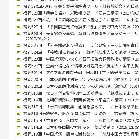
福岡530回米朝歩み寄りが平和解決の一歩／政経懇話会・辺氏講演（2
福岡529回「議会と協力 米政権の鍵」／安井氏講演（2017/06/
福岡528回本紙１４０周年記念／五木寛之さんが講演／「いまを生きる
福岡527回 「多国間主義に転換すべき」／姜尚中氏が講演（2017/
福岡526回 天皇家の使命感、意識し法整備を／皇室ジャーナ
（2017/01/24）
福岡525回 「外交解散あり得る」／安倍政権テーマに御厨貴氏が講演
福岡524回 「接戦州に着目を」／藤崎前駐米大使が講演（2016/1
福岡523回 中国経済勢い欠く／石平拓殖大客員教授が講演（2016/
福岡522回 企業や福祉など情報技術活用を／慶応大・金子勝教授 講
福岡521回 アジア客の伸び予測／田村明比古・観光庁長官 講演 （2
福岡520回 日本の高齢化対策 アジアの道筋示す／藻谷氏（2016/
福岡520回 日本の高齢化対策 アジアの道筋示す／藻谷氏（2016/
福岡519回 元日本代表監督の岡田氏が講演／「組織にはまずモラルが
福岡518回 北朝鮮情勢は／関西学院大の平岩氏が講演（2016/04
福岡517回 「テロ情報収集 危険を減らす」 西日本政懇で佐々木氏
福岡516回伝統継ぎ、新たな陶芸追求／佐賀の「三右衛門」語る／西
福岡515回「世界経済 米国がけん引」／熊野氏が講演（2016/01
福岡514回 日本も多国間の枠組みを／姜氏が講演（2015/12/0
福岡513回「中国経済、簡単に崩れない」／前駐中国大使の丹羽氏が講