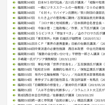
福岡第569回 日本ＭＳ初代社長／古川氏が講演／「経験や知恵、若
福岡第568回 一橋ビジネススクールの一條教授／ＤＸの必要性と本質
福岡第565回 「６対４」でバイデン氏勝利／笹川財団の渡部氏が講演
福岡第567回 たたき上げの菅政権に期待／古賀誠自民元幹事長（20
福岡第566回 「コロナ禍と地域医療」／日本医師会名誉会長・横倉氏
福岡第564回 今後は菅・二階政権に／作家、大下氏が講演（2020/
福岡第563回 ５Ｇビジネス「参加すべき」／企のクロサカ氏が講演（2
福岡第562回「東京除外」判断 石破氏が疑問視（2020/07/31）
福岡第561回ＢＣＰ「業界の連携重要」日航の佐藤氏講演／（2020/
福岡第560回中東派遣の必要性強調 西日本政懇 中谷元防衛相が講演
福岡第558回 「複数の自分使い分けを」平野啓一郎さん講演（2020
手嶋龍一氏がアジア情勢解説（2019/12/05）
福岡第557回 軍拡中国「世界が忠告を」／五百旗頭氏が講演（201
福岡556回「昭和史分析 長期的な視点で」／保阪正康氏が講演／（2
福岡555回 年内や五輪後解散「ない」／元自民党本部事務局長が講演
福岡554回 衆参ダブル選可能性語る／政治評論家・有馬氏（2019/
福岡553回「日韓関係の修復を」／姜尚中氏が講演（2019/05/2
福岡552回 「人は不合理な判断多い」／コラムニスト大江氏が講演（
第8回西日本会合同例会／佐藤優氏が講演（2019/03/29）
福岡550回統一選と参院選「自民は厳しい」橋詰氏講演（2019/03