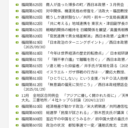
福岡第625回 商人が造った博多の町／西日本政懇・３月例会 歴史
福岡第624回 対中関係、機運見極め修復を／法政大・福田教授が講演
福岡第623回 戦うしか選択肢ない／共同・前キーウ支局長講演（20
福岡第622回 「共に考える」地域連携を 東京大・津田副学長が講演（
福岡第621回 戦略的関係の維持を 日韓関係を展望／奥薗秀樹教授 （
福岡第620回 「官民連携で男女格差解消」 西日本政懇／企業代表の
福岡第619回 「日本政治のターニングポイント」／西日本政
（2025/09/30）
福岡第618回 「今年は世界経済の歴史的転換点」／ 日本総研調査部
福岡第617回 「『親不孝介護』で離職を防ぐ」／ 西日本政懇／ 川
福岡第615回 ソ連と戦った抑留者／ 井手氏が実相を語る（2025/
福岡第614回 イスラエル・ガザ停戦の行方は…／慶応大教授、錦田氏
福岡第613回 「ひとりにしない」という支援／ＮＰＯ法人抱樸理事
福岡第612回 「無意識の偏見に気付こう」／西日本政経懇話
（2025/01/29）
12月 全地区合同例会 「アジアに優しく開かれた街に」／天
大丸、三菱地所／４社トップら討論（2024/12/23）
福岡第610回 経済格差が動かす政治／米大統領選／共同通信社客員
福岡第609回 総選挙「民度が試される」／鈴木哲夫氏が講演（202
福岡第608回 習近平の中国をどうみるか／ 前中国大使の垂氏が講演（
福岡第607回 政治の状況 都知事選で一変／蓮舫氏敗北 