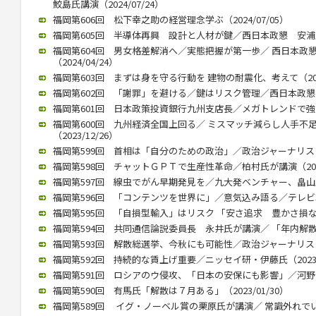
鮫島氏講演（2024/07/24）
福岡第606回 松下幸之助の経営理念学ぶ（2024/07/05）
福岡第605回 半導体再興 設計と人材が鍵／西日本政懇 安浦氏が講
福岡第604回 男女格差解消へ／実態把握が第一歩／ 西日本政
（2024/04/24）
福岡第603回 まずは身を守る行動を 建物の耐震化、考えて（2024
福岡第602回 「謝罪」を避ける／鍵はリスク管理／西日本政懇、竹中
福岡第601回 日本政策投資銀行九州支店長／メガトレンドで強みを（
福岡第600回 九州経済全国上回る／ ミスマッチ減らし人手不
（2023/12/26）
福岡第599回 首相は「自分のための政治」／政治ジャーナリストの青
福岡第598回 チャットＧＰＴで生産性革命／柏村氏が講演（2023/
福岡第597回 線虫でがん早期発見を／九大発ベンチャー、畠山氏が講
福岡第596回 「コンテンツを世界に」／意気込み語る／テレビ朝日
福岡第595回 「自損型輸入」はリスク 「安さ追求 豊かさ損なう」 
福岡第594回 共同通信論説委員長 永井氏が講演／ 「年内解散」（2
福岡第593回 解散総選挙、今秋にも可能性／政治ジャーナリストの
福岡第592回 持続的な賃上げ重要／ニッセイ研・伊藤氏（2023/0
福岡第591回 ロシアのウ侵攻、「日本の安保にも影響」／河野前統合
福岡第590回 有馬氏「解散は７月ある」（2023/01/30）
福岡第589回 イグ・ノーベル賞の栗原氏が講演／ 常識外れでいられ