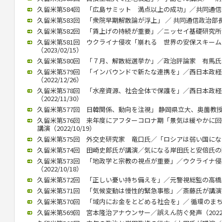
久留米第584回 「広島サミット 満点以上の成功」／共同通信永井氏
久留米第583回 「衆院早期解散論が浮上」 ／ 共同通信政治部長、
久留米第582回 「賃上げの持続が重要」／ニッセイ基礎研究所 伊藤
久留米第581回 ウクライナ侵攻「崩れる 世界の安保スキー
（2023/02/15）
久留米第580回 「７月、解散総選挙か」／政治評論家 有馬氏が講演
久留米第579回 「インバウンドで新たな連携を」／西日本政
（2022/12/26）
久留米第578回 「水産資源、社会全体で保護を」／西日本政
（2022/11/30）
久留米第577回 日韓関係、動向を注視」 静岡県立大、奥薗教授が講演
久留米第576回 来年度にアフターコロナ期「景気は緩やかに
講演（2022/10/19）
久留米第575回 外交史研究家 竜口氏／「ロシアは弱い国になる」（
久留米第574回 田崎史郎氏が講演／気になる岸田氏と安倍氏の関係（
久留米第573回 「地政学と宗教の視点が重要」／ウクライナ
（2022/10/18）
久留米第572回 「正しい憂い持ち備えを」／元警視総監の高橋氏が講
久留米第571回 「気候変動は慢性的緊急事態」／斎藤氏が講演（20
久留米第570回 「域内にお金をとどめる社会を」／ 循環のまちづく
久留米第569回 宮本隆治アナウンサー／誤えん防ぐ発声（2022/1