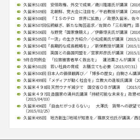
久留米510回 安倍政権、外交で成果／歳川隆雄氏が講演（2016/0
久留米509回 北朝鮮、党大会に注目を／平岩教授が講演（2016/0
久留米508回 「ＩＳのテロ 世界に拡散」／政懇久留米、佐々木伸氏
久留米507回伝統継ぎ、新たな陶芸追求／佐賀の「三右衛門」語る／
久留米506回 与野党「国家像競え」／伊藤惇夫氏が講演（2016/0
久留米505回「一流」の生き方紹介／小松成美氏が講演（2015/12
久留米504回「長期的な成長戦略を」／新保教授が講演（2015/12
久留米503回 英国との島国同盟を／宮家邦彦氏が講演（2015/10
9月合同例会 「拉致被害者早く救出を」 蓮池薫さんが講演（2015
久留米501回 若い社員の育成 お膳立ても必要（2015/07/31）
久留米500回 日本人の価値観再び／「博多の歴女」白駒さん講演 （2
久留米499回 「メディアが動く社会を」立教大の逢坂氏講演（2015
久留米４９8回 天然ウナギ減少で 国交省ＯＢが講演 （2015/05
久留米４９7回 造園家の涌井氏講演「持続可能な未来を」政懇4
（2015/04/03）
久留米496回 「自由だがつまらない」 大澤氏 貨幣への欲望
（2015/02/25）
久留米495回 地方創生地域が知恵を／篠原文也氏が講演／西日本政