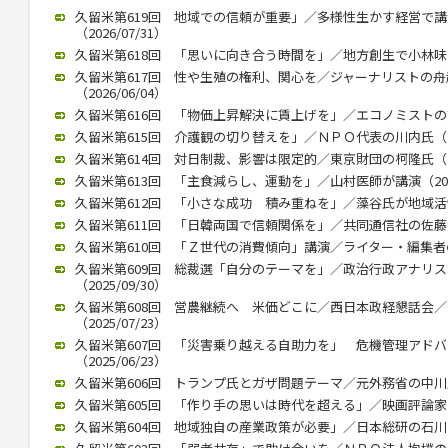
久留米第619回 地域での信頼が重要」／多様性生かす経営で
（2026/07/31）
久留米第618回 「思いに向き合う時間を」／地方創生で小林味愛氏が
久留米第617回 性や生殖の権利、関心を／ジャーナリストの
（2026/06/04）
久留米第616回 「物価上昇解決に賃上げを」／エコノミストの熊野氏
久留米第615回 介護観の切り替えを」／ＮＰＯ代表の川内氏（202
久留米第614回 対日制裁、影響は限定的／東京財団の柯隆氏（202
久留米第613回 「主食減らし、運動を」／山村医師が講演（2026/
久留米第612回 「小さな成功 積み重ねを」／藻谷氏が地域活性化で
久留米第611回 「日韓両国で信頼関係を」／共同通信社の佐藤大介氏
久留米第610回 「Ｚ世代の消費傾向」講演／ライター・編集者の稲田
久留米第609回 総裁選「自分のテーマを」／政治行政アナリ
（2025/09/30）
久留米第608回 営農継続へ 米価どこに／西日本政経懇話会
（2025/07/23）
久留米第607回 「災害乗り越える自助力を」 危機管理アド
（2025/06/23）
久留米第606回 トランプ氏とガザ問題テーマ／元外務省の中川氏が講
久留米第605回 「作り手の思いは時代を超える」／映画評論家の立花
久留米第604回 地域独自の産業政策が必要」／日本総研の石川智久氏