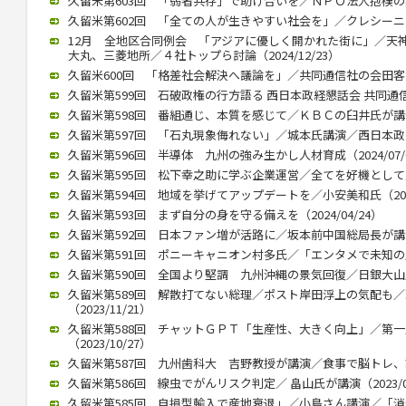
久留米第603回 「弱者共存」で助け合いを／ＮＰＯ法人抱樸の奥田理
久留米第602回 「全ての人が生きやすい社会を」／クレシーニ・ア
12月 全地区合同例会 「アジアに優しく開かれた街に」／天
大丸、三菱地所／４社トップら討論（2024/12/23）
久留米600回 「格差社会解決へ議論を」／共同通信社の会田客員論説
久留米第599回 石破政権の行方語る 西日本政経懇話会 共同通信の
久留米第598回 番組通じ、本質を感じて／ＫＢＣの臼井氏が講演 （
久留米第597回 「石丸現象侮れない」／城本氏講演／西日本政懇７月
久留米第596回 半導体 九州の強み生かし人材育成（2024/07/
久留米第595回 松下幸之助に学ぶ企業運営／全てを好機として／久保
久留米第594回 地域を挙げてアップデートを／小安美和氏（2024/
久留米第593回 まず自分の身を守る備えを（2024/04/24）
久留米第592回 日本ファン増が活路に／坂本前中国総局長が講演（2
久留米第591回 ポニーキャニオン村多氏／「エンタメで未知の層にも
久留米第590回 全国より堅調 九州沖縄の景気回復／日銀大山氏（2
久留米第589回 解散打てない総理／ポスト岸田浮上の気配も
（2023/11/21）
久留米第588回 チャットＧＰＴ「生産性、大きく向上」／第
（2023/10/27）
久留米第587回 九州歯科大 吉野教授が講演／食事で脳トレ、認知症
久留米第586回 線虫でがんリスク判定／ 畠山氏が講演（2023/07
久留米第585回 自損型輸入で産地衰退」／小島さん講演／「消費者