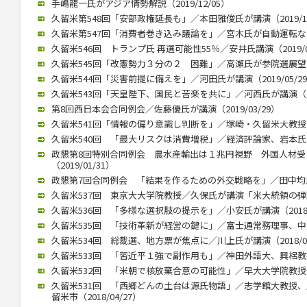
手嶋龍一氏がアジア情勢解説（2019/12/05）
久留米第548回「安部政権延長も」／本田雅俊氏が講演（2019/10
久留米第547回「消費者巻き込み議論を」／宮木氏が自動運転など講演
久留米546回 トランプ氏 再選可能性55％／安井氏講演（2019/0
久留米545回「改憲勢力３分の２ 困難」／高瀬氏が参院選展望（20
久留米544回「災害前提に備えを」／河田氏が講演（2019/05/2
久留米543回「天皇陛下、国民と苦楽を共に」／河西氏が講演（201
第8回西日本会合同例会／佐藤優氏が講演（2019/03/29）
久留米541回「情報の偏り意識し判断を」／塚崎・久留米大教授が講演
久留米540回 「最大リスクは消費増税」／経済評論家、岩本氏が講演
政懇第8回特別合同例会 農水産輸出は１兆円視野 外国人材
（2019/01/31）
政懇第7回合同例会 「結果を作るための外交戦略を」／田中均氏が講
久留米537回 東京大大学院教授／久保氏が講演「米大統領の弾劾焦点
久留米536回 「多様な選択肢の提示を」／小安氏が講演（2018/1
久留米535回 「技術革新が経営の鍵に」／富士通常務理事、中山氏が
久留米534回 総裁選、地方票が焦点に／川上氏が講演（2018/07
久留米533回 「習近平１強で副作用も」／神田外語大、興梠教授が講
久留米532回 「米朝で核放棄合意の可能性」／早大大学院教授、李
久留米531回 「西郷どんの土台は源氏物語」／志学館大教授
留米市（2018/04/27）