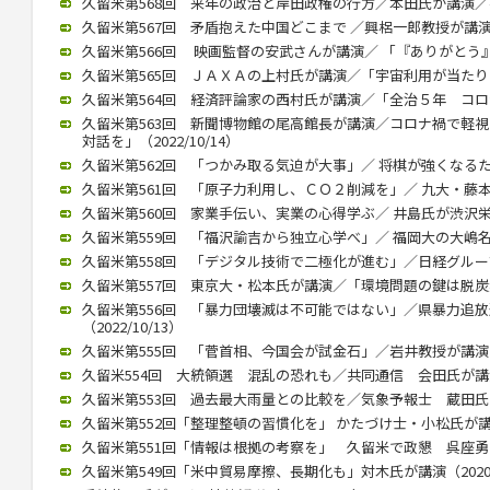
久留米第568回 来年の政治と岸田政権の行方／本田氏が講演／参院
久留米第567回 矛盾抱えた中国どこまで ／興梠一郎教授が講演（20
久留米第566回 映画監督の安武さんが講演／ 「『ありがとう』飛び
久留米第565回 ＪＡＸＡの上村氏が講演／「宇宙利用が当たり前に」
久留米第564回 経済評論家の西村氏が講演／「全治５年 コロナ後
久留米第563回 新聞博物館の尾高館長が講演／コロナ禍で軽
対話を」（2022/10/14）
久留米第562回 「つかみ取る気迫が大事」／ 将棋が強くなるために
久留米第561回 「原子力利用し、ＣＯ２削減を」／ 九大・藤本教授
久留米第560回 家業手伝い、実業の心得学ぶ／ 井島氏が渋沢栄一テ
久留米第559回 「福沢諭吉から独立心学べ」／ 福岡大の大嶋名誉教
久留米第558回 「デジタル技術で二極化が進む」／日経グループ副
久留米第557回 東京大・松本氏が講演／「環境問題の鍵は脱炭素化」
久留米第556回 「暴力団壊滅は不可能ではない」／県暴力追
（2022/10/13）
久留米第555回 「菅首相、今国会が試金石」／岩井教授が講演（20
久留米554回 大統領選 混乱の恐れも／共同通信 会田氏が講演（2
久留米第553回 過去最大雨量との比較を／気象予報士 蔵田氏が講演
久留米第552回「整理整頓の習慣化を」 かたづけ士・小松氏が講演（2
久留米第551回「情報は根拠の考察を」 久留米で政懇 呉座勇一氏が
久留米第549回「米中貿易摩擦、長期化も」対木氏が講演（2020/0