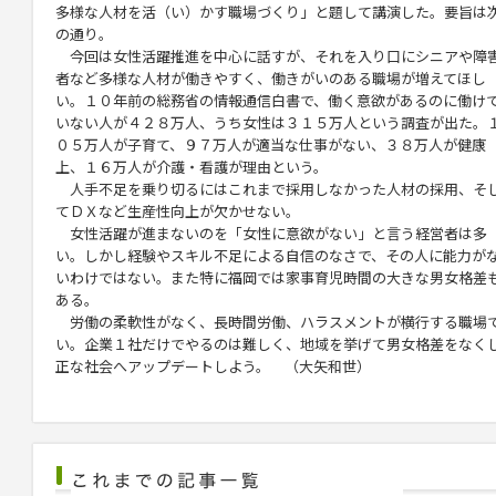
多様な人材を活（い）かす職場づくり」と題して講演した。要旨は
の通り。
今回は女性活躍推進を中心に話すが、それを入り口にシニアや障
者など多様な人材が働きやすく、働きがいのある職場が増えてほし
い。１０年前の総務省の情報通信白書で、働く意欲があるのに働け
いない人が４２８万人、うち女性は３１５万人という調査が出た。
０５万人が子育て、９７万人が適当な仕事がない、３８万人が健康
上、１６万人が介護・看護が理由という。
人手不足を乗り切るにはこれまで採用しなかった人材の採用、そ
てＤＸなど生産性向上が欠かせない。
女性活躍が進まないのを「女性に意欲がない」と言う経営者は多
い。しかし経験やスキル不足による自信のなさで、その人に能力が
いわけではない。また特に福岡では家事育児時間の大きな男女格差
ある。
労働の柔軟性がなく、長時間労働、ハラスメントが横行する職場
い。企業１社だけでやるのは難しく、地域を挙げて男女格差をなく
正な社会へアップデートしよう。 （大矢和世）