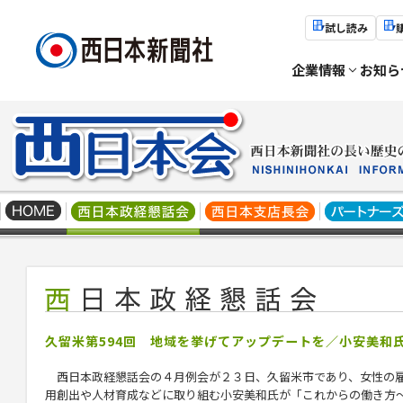
試し読み
企業情報
お知ら
久留米第594回 地域を挙げてアップデートを／小安美和
西日本政経懇話会の４月例会が２３日、久留米市であり、女性の
用創出や人材育成などに取り組む
小安美和
氏が「これからの働き方