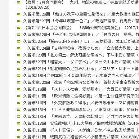
【政懇：3月合同例会】 九州、物流の拠点に／寺島実郎氏が
（2018/03/28）
久留米第528回 「働き方改革の重要性発信を」／慶大教授の樋口氏講
久留米第527回 「今年は改憲一色に」／政治評論家、有馬氏が講演（2
【第7回西日本会合同例会】 「塚崎公義特別講演会」（2017/12
久留米第526回 「子どもに料理体験を」／「弁当の日」提唱、竹下氏
久留米525回 「縮み志向を前向きに」／三菱総研、武田氏が講演（20
久留米524回「支持率維持、改憲のため」／立命館大教授、上久保氏
久留米523回「北方領土、解決可能な領域へ」下斗米氏が講演（201
久留米522回「経営大リーグに学べ」／タック川本氏が講演（2017/
久留米521回「対北朝鮮の足並み乱れる」／コリア・レポート編集長
久留米519回 合同本紙１４０周年記念／五木寛之さんが講演／「いま
久留米第520回 改憲「合区解消など争点」 首都大学東京教授の木村
久留米518回 「ストレス社会、愛が基本」／大西氏が講演（2017/
久留米517回 「欧米情勢に注視必要」／第一生命経済研究所永浜氏
久留米516回 「外交解散あり得る」／安倍政権テーマに御厨貴氏が講
久留米515回 「ＴＰＰ発効ほぼない」／東京財団理事、加藤氏講演（
久留米513回 「生前退位、天皇制の転機に」／共同通信の新堀氏が講
久留米513回 安倍政権年末に大勝負／飯尾教授が講演（2016/0
久留米512回 ポスト安倍レースが始まるか／神志名氏が講演（201
久留米511回 戦国武将に経営学べ／小和田氏が講演（2016/06/