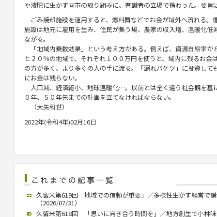
や液肥に生かす同市の取り組みに、有識者の立場で携わった。要旨
ごみ焼却施設を運用すると、燃料費などでお金が域外へ流れる。
施設は地元に雇用を生み、住民が集う場、農家の収入増、温暖化低
ながる。
「地域内乗数効果」という考え方がある。例えば、資源自給率が
と２０％の地域で、それぞれ１００万円を使うと、域内に残るお金
の方が多く、より多くの人の手に渡る。「漏れバケツ」に投資して
にお金は残らない。
人口減、経済縮小、地球温暖化…。以前とは全く違う社会観を基
０年、５０年先までの計画を立てなければならない。
（大矢和世）
2022年(令和4年)02月16日
久留米第619回 地域での信頼が重要」／多様性生かす経営で
（2026/07/31）
久留米第618回 「思いに向き合う時間を」／地方創生で小林味愛氏が