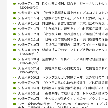
久留米第617回 性や生殖の権利、関心を／ジャーナリストの
（2026/06/04）
久留米第616回 「物価上昇解決に賃上げを」／エコノミストの熊野氏
久留米第615回 介護観の切り替えを」／ＮＰＯ代表の川内氏（202
久留米第614回 対日制裁、影響は限定的／東京財団の柯隆氏（202
久留米第613回 「主食減らし、運動を」／山村医師が講演（2026/
久留米第612回 「小さな成功 積み重ねを」／藻谷氏が地域活性化で
久留米第611回 「日韓両国で信頼関係を」／共同通信社の佐藤大介氏
久留米第610回 「Ｚ世代の消費傾向」講演／ライター・編集者の稲田
久留米第609回 総裁選「自分のテーマを」／政治行政アナリ
（2025/09/30）
久留米第608回 営農継続へ 米価どこに／西日本政経懇話会
（2025/07/23）
久留米第607回 「災害乗り越える自助力を」 危機管理アド
（2025/06/23）
久留米第606回 トランプ氏とガザ問題テーマ／元外務省の中川氏が講
久留米第605回 「作り手の思いは時代を超える」／映画評論家の立花
久留米第604回 地域独自の産業政策が必要」／日本総研の石川智久氏
久留米第603回 「弱者共存」で助け合いを／ＮＰＯ法人抱樸の奥田理
久留米第602回 「全ての人が生きやすい社会を」／クレシーニ・ア
12月 全地区合同例会 「アジアに優しく開かれた街に」／天
大丸、三菱地所／４社トップら討論（2024/12/23）