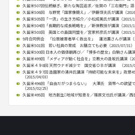
久留米507回伝統継ぎ、新たな陶芸追求／佐賀の「三右衛門」語る／
久留米506回 与野党「国家像競え」／伊藤惇夫氏が講演（2016/0
久留米505回「一流」の生き方紹介／小松成美氏が講演（2015/12
久留米504回「長期的な成長戦略を」／新保教授が講演（2015/12
久留米503回 英国との島国同盟を／宮家邦彦氏が講演（2015/10
9月合同例会 「拉致被害者早く救出を」 蓮池薫さんが講演（2015
久留米501回 若い社員の育成 お膳立ても必要（2015/07/31）
久留米500回 日本人の価値観再び／「博多の歴女」白駒さん講演 （2
久留米499回 「メディアが動く社会を」立教大の逢坂氏講演（2015
久留米４９8回 天然ウナギ減少で 国交省ＯＢが講演 （2015/05
久留米４９7回 造園家の涌井氏講演「持続可能な未来を」政懇4
（2015/04/03）
久留米496回 「自由だがつまらない」 大澤氏 貨幣への欲望
（2015/02/25）
久留米495回 地方創生地域が知恵を／篠原文也氏が講演／西日本政