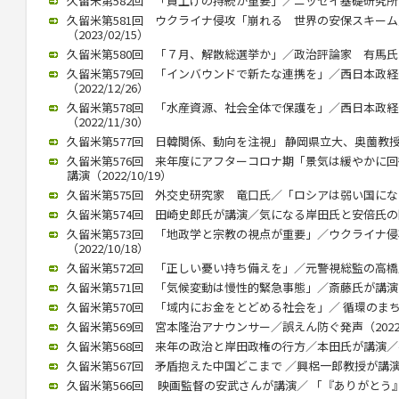
久留米第582回 「賃上げの持続が重要」／ニッセイ基礎研究所 伊藤
久留米第581回 ウクライナ侵攻「崩れる 世界の安保スキー
（2023/02/15）
久留米第580回 「７月、解散総選挙か」／政治評論家 有馬氏が講演
久留米第579回 「インバウンドで新たな連携を」／西日本政
（2022/12/26）
久留米第578回 「水産資源、社会全体で保護を」／西日本政
（2022/11/30）
久留米第577回 日韓関係、動向を注視」 静岡県立大、奥薗教授が講演
久留米第576回 来年度にアフターコロナ期「景気は緩やかに
講演（2022/10/19）
久留米第575回 外交史研究家 竜口氏／「ロシアは弱い国になる」（
久留米第574回 田崎史郎氏が講演／気になる岸田氏と安倍氏の関係（
久留米第573回 「地政学と宗教の視点が重要」／ウクライナ
（2022/10/18）
久留米第572回 「正しい憂い持ち備えを」／元警視総監の高橋氏が講
久留米第571回 「気候変動は慢性的緊急事態」／斎藤氏が講演（20
久留米第570回 「域内にお金をとどめる社会を」／ 循環のまちづく
久留米第569回 宮本隆治アナウンサー／誤えん防ぐ発声（2022/1
久留米第568回 来年の政治と岸田政権の行方／本田氏が講演／参院
久留米第567回 矛盾抱えた中国どこまで ／興梠一郎教授が講演（20
久留米第566回 映画監督の安武さんが講演／ 「『ありがとう』飛び