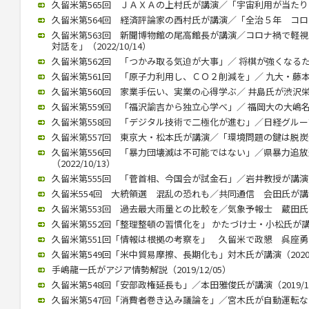
久留米第565回 ＪＡＸＡの上村氏が講演／「宇宙利用が当たり前に」
久留米第564回 経済評論家の西村氏が講演／「全治５年 コロナ後
久留米第563回 新聞博物館の尾高館長が講演／コロナ禍で軽
対話を」（2022/10/14）
久留米第562回 「つかみ取る気迫が大事」／ 将棋が強くなるために
久留米第561回 「原子力利用し、ＣＯ２削減を」／ 九大・藤本教授
久留米第560回 家業手伝い、実業の心得学ぶ／ 井島氏が渋沢栄一テ
久留米第559回 「福沢諭吉から独立心学べ」／ 福岡大の大嶋名誉教
久留米第558回 「デジタル技術で二極化が進む」／日経グループ副
久留米第557回 東京大・松本氏が講演／「環境問題の鍵は脱炭素化」
久留米第556回 「暴力団壊滅は不可能ではない」／県暴力追
（2022/10/13）
久留米第555回 「菅首相、今国会が試金石」／岩井教授が講演（20
久留米554回 大統領選 混乱の恐れも／共同通信 会田氏が講演（2
久留米第553回 過去最大雨量との比較を／気象予報士 蔵田氏が講演
久留米第552回「整理整頓の習慣化を」 かたづけ士・小松氏が講演（2
久留米第551回「情報は根拠の考察を」 久留米で政懇 呉座勇一氏が
久留米第549回「米中貿易摩擦、長期化も」対木氏が講演（2020/0
手嶋龍一氏がアジア情勢解説（2019/12/05）
久留米第548回「安部政権延長も」／本田雅俊氏が講演（2019/10
久留米第547回「消費者巻き込み議論を」／宮木氏が自動運転など講演