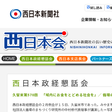
試し読み
企業情報
お知ら
久留米第570回 「域内にお金をとどめる社会を」／ 循
西日本政経懇話会の２月例会が１５日、久留米市であった。みやま
社団法人循環のまちづくり研究所の
中村修
代表理事が講演した＝写