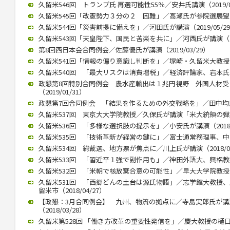
久留米546回 トランプ氏 再選可能性55％／安井氏講演（2019/0
久留米545回「改憲勢力３分の２ 困難」／高瀬氏が参院選展望（20
久留米544回「災害前提に備えを」／河田氏が講演（2019/05/2
久留米543回「天皇陛下、国民と苦楽を共に」／河西氏が講演（201
第8回西日本会合同例会／佐藤優氏が講演（2019/03/29）
久留米541回「情報の偏り意識し判断を」／塚崎・久留米大教授が講演
久留米540回 「最大リスクは消費増税」／経済評論家、岩本氏が講演
政懇第8回特別合同例会 農水産輸出は１兆円視野 外国人材
（2019/01/31）
政懇第7回合同例会 「結果を作るための外交戦略を」／田中均氏が講
久留米537回 東京大大学院教授／久保氏が講演「米大統領の弾劾焦点
久留米536回 「多様な選択肢の提示を」／小安氏が講演（2018/1
久留米535回 「技術革新が経営の鍵に」／富士通常務理事、中山氏が
久留米534回 総裁選、地方票が焦点に／川上氏が講演（2018/07
久留米533回 「習近平１強で副作用も」／神田外語大、興梠教授が講
久留米532回 「米朝で核放棄合意の可能性」／早大大学院教授、李
久留米531回 「西郷どんの土台は源氏物語」／志学館大教授
留米市（2018/04/27）
【政懇：3月合同例会】 九州、物流の拠点に／寺島実郎氏が
（2018/03/28）
久留米第528回 「働き方改革の重要性発信を」／慶大教授の樋口氏講