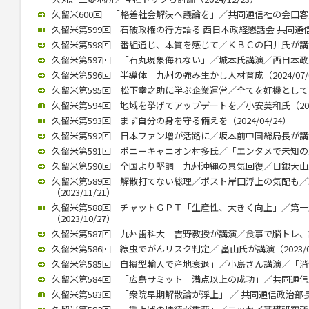
久留米600回 「格差社会解決へ議論を」／共同通信社の会田客員論説
久留米第599回 石破政権の行方語る 西日本政経懇話会 共同通信の
久留米第598回 番組通じ、本質を感じて／ＫＢＣの臼井氏が講演 （
久留米第597回 「石丸現象侮れない」／城本氏講演／西日本政懇７月
久留米第596回 半導体 九州の強み生かし人材育成（2024/07/
久留米第595回 松下幸之助に学ぶ企業運営／全てを好機として／久保
久留米第594回 地域を挙げてアップデートを／小安美和氏（2024/
久留米第593回 まず自分の身を守る備えを（2024/04/24）
久留米第592回 日本ファン増が活路に／坂本前中国総局長が講演（2
久留米第591回 ポニーキャニオン村多氏／「エンタメで未知の層にも
久留米第590回 全国より堅調 九州沖縄の景気回復／日銀大山氏（2
久留米第589回 解散打てない総理／ポスト岸田浮上の気配も
（2023/11/21）
久留米第588回 チャットＧＰＴ「生産性、大きく向上」／第
（2023/10/27）
久留米第587回 九州歯科大 吉野教授が講演／食事で脳トレ、認知症
久留米第586回 線虫でがんリスク判定／ 畠山氏が講演（2023/07
久留米第585回 自損型輸入で産地衰退」／小島さん講演／「消費者
久留米第584回 「広島サミット 満点以上の成功」／共同通信永井氏
久留米第583回 「衆院早期解散論が浮上」 ／ 共同通信政治部長、