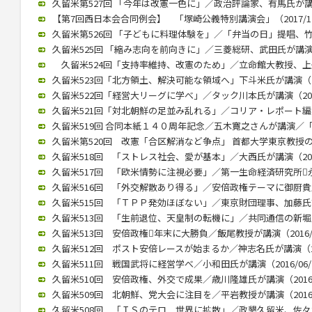
久留米第527回 「今年は改憲一色に」／政治評論家、有馬氏が講演（2
【第7回西日本会合同例会】 「塚崎公義特別講演会」（2017/12
久留米第526回 「子どもに料理体験を」／「弁当の日」提唱、竹下氏
久留米525回 「縮み志向を前向きに」／三菱総研、武田氏が講演（20
久留米524回「支持率維持、改憲のため」／立命館大教授、上久保氏
久留米523回「北方領土、解決可能な領域へ」下斗米氏が講演（201
久留米522回「経営大リーグに学べ」／タック川本氏が講演（2017/
久留米521回「対北朝鮮の足並み乱れる」／コリア・レポート編集長
久留米519回 合同本紙１４０周年記念／五木寛之さんが講演／「いま
久留米第520回 改憲「合区解消など争点」 首都大学東京教授の木村
久留米518回 「ストレス社会、愛が基本」／大西氏が講演（2017/
久留米517回 「欧米情勢に注視必要」／第一生命経済研究所永浜氏
久留米516回 「外交解散あり得る」／安倍政権テーマに御厨貴氏が講
久留米515回 「ＴＰＰ発効ほぼない」／東京財団理事、加藤氏講演（
久留米513回 「生前退位、天皇制の転機に」／共同通信の新堀氏が講
久留米513回 安倍政権年末に大勝負／飯尾教授が講演（2016/0
久留米512回 ポスト安倍レースが始まるか／神志名氏が講演（201
久留米511回 戦国武将に経営学べ／小和田氏が講演（2016/06/
久留米510回 安倍政権、外交で成果／歳川隆雄氏が講演（2016/0
久留米509回 北朝鮮、党大会に注目を／平岩教授が講演（2016/0
久留米508回 「ＩＳのテロ 世界に拡散」／政懇久留米、佐々木伸氏