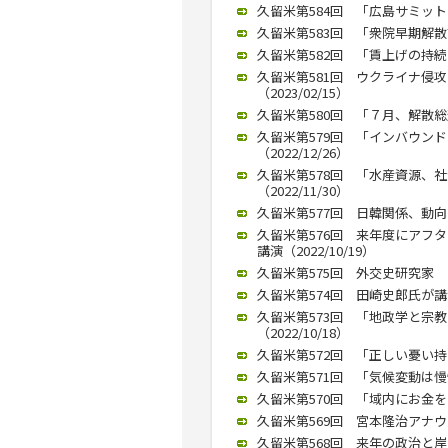
久留米第584回 「広島サミット
久留米第583回 「衆院早期解散論
久留米第582回 「賃上げの持続
久留米第581回 ウクライナ侵
（2023/02/15）
久留米第580回 「７月、解散総選
久留米第579回 「インバウン
（2022/12/26）
久留米第578回 「水産資源、
（2022/11/30）
久留米第577回 日韓関係、動向を
久留米第576回 来年度にアフ
講演（2022/10/19）
久留米第575回 外交史研究家 竜
久留米第574回 田崎史郎氏が講演
久留米第573回 「地政学と宗
（2022/10/18）
久留米第572回 「正しい憂い持ち
久留米第571回 「気候変動は慢性
久留米第570回 「域内にお金を
久留米第569回 宮本隆治アナウン
久留米第568回 来年の政治と岸