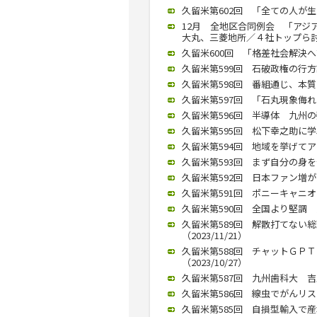
久留米第602回 「全ての人が生
12月 全地区合同例会 「アジ
大丸、三菱地所／４社トップら討論（
久留米600回 「格差社会解決へ
久留米第599回 石破政権の行方語
久留米第598回 番組通じ、本質を
久留米第597回 「石丸現象侮れ
久留米第596回 半導体 九州の強
久留米第595回 松下幸之助に学
久留米第594回 地域を挙げてアッ
久留米第593回 まず自分の身を守る
久留米第592回 日本ファン増が活
久留米第591回 ポニーキャニオ
久留米第590回 全国より堅調 九
久留米第589回 解散打てない
（2023/11/21）
久留米第588回 チャットＧＰ
（2023/10/27）
久留米第587回 九州歯科大 吉
久留米第586回 線虫でがんリスク
久留米第585回 自損型輸入で産