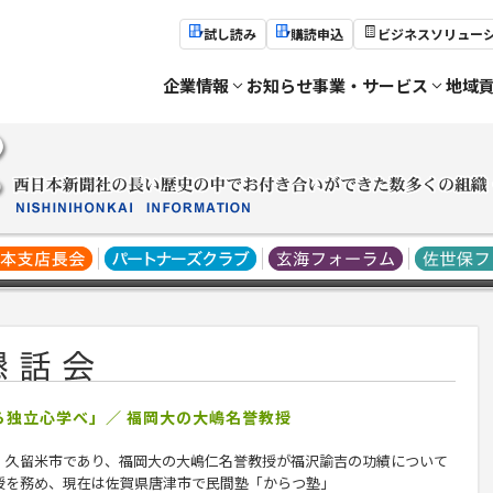
試し読み
購読申込
ビジネスソリュー
企業情報
お知らせ
事業・サービス
地域
ら独立心学べ」／ 福岡大の大嶋名誉教授
、久留米市であり、福岡大の
大嶋仁
名誉教授が福沢諭吉の功績について
授を務め、現在は佐賀県唐津市で民間塾「からつ塾」