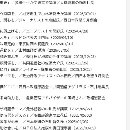
が重要」／多様性生かす経営で講演／大橋運輸の鍋嶋社長
う時間を」／地方創生で小林味愛氏が講演（2026/07/01）
利、関心を／ジャーナリストの舟越氏／西日本政懇５月例会
賃上げを」／エコノミストの熊野氏（2026/04/28）
を」／ＮＰＯ代表の川内氏（2026/04/10）
限定的／東京財団の柯隆氏（2026/03/03）
動を」／山村医師が講演（2026/02/05）
積み重ねを」／藻谷氏が地域活性化で講演（2025/12/23）
関係を」／共同通信社の佐藤大介氏（2025/11/26）
向」講演／ライター・編集者の稲田氏（2025/10/21）
のテーマを」／政治行政アナリストの本田氏／西日本政懇９月例会
米価どこに／西日本政経懇話会／共同通信アグリラボ・石井編集長
える自助力を」 危機管理アドバイザーの国崎さん／政経懇話会
問題テーマ／元外務省の中川氏が講演（2025/05/27）
時代を超える」／映画評論家の立花氏（2025/05/02）
策が必要」／日本総研の石川智久氏（2025/04/03）
助け合いを／ＮＰＯ法人抱樸の奥田理事長（2025/03/05）