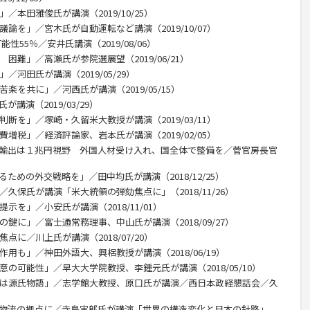
／本田雅俊氏が講演（2019/10/25）
論を」／宮木氏が自動運転など講演（2019/10/07）
性55％／安井氏講演（2019/08/06）
困難」／高瀬氏が参院選展望（2019/06/21）
／河田氏が講演（2019/05/29）
楽を共に」／河西氏が講演（2019/05/15）
講演（2019/03/29）
断を」／塚崎・久留米大教授が講演（2019/03/11）
増税」／経済評論家、岩本氏が講演（2019/02/05）
産輸出は１兆円視野 外国人材受け入れ、国全体で整備を／菅官房長官
ための外交戦略を」／田中均氏が講演（2018/12/25）
／久保氏が講演「米大統領の弾劾焦点に」（2018/11/26）
示を」／小安氏が講演（2018/11/01）
の鍵に」／富士通常務理事、中山氏が講演（2018/09/27）
点に／川上氏が講演（2018/07/20）
用も」／神田外語大、興梠教授が講演（2018/06/19）
意の可能性」／早大大学院教授、李鍾元氏が講演（2018/05/10）
台は源氏物語」／志学館大教授、原口氏が講演／西日本政経懇話会／久
、物流の拠点に／寺島実郎氏が講演「世界の構造変化と日本の針路」