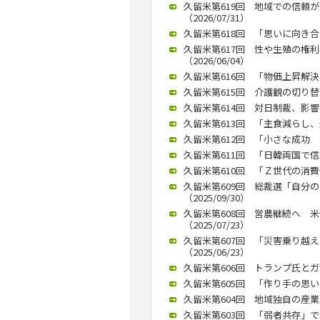
久留米第619回 地域での信頼
（2026/07/31）
久留米第618回 「思いに向き合
久留米第617回 性や生殖の権
（2026/06/04）
久留米第616回 「物価上昇解決に
久留米第615回 介護観の切り替え
久留米第614回 対日制裁、影響は
久留米第613回 「主食減らし、運
久留米第612回 「小さな成功 
久留米第611回 「日韓両国で信頼
久留米第610回 「Ｚ世代の消費傾
久留米第609回 総裁選「自分
（2025/09/30）
久留米第608回 営農継続へ 
（2025/07/23）
久留米第607回 「災害乗り越
（2025/06/23）
久留米第606回 トランプ氏とガザ
久留米第605回 「作り手の思いは
久留米第604回 地域独自の産業政
久留米第603回 「弱者共存」で