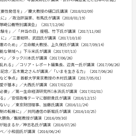
要性発信を」／慶大教授の樋口氏講演（2018/02/09）
に」／政治評論家、有馬氏が講演（2018/01/19）
公義特別講演会」（2017/12/06）
験を」／「弁当の日」提唱、竹下氏が講演（2017/11/08）
に」／三菱総研、武田氏が講演（2017/10/18）
のため」／立命館大教授、上久保氏が講演（2017/09/14）
な領域へ」下斗米氏が講演（2017/07/13）
」／タック川本氏が講演（2017/06/26）
乱れる」／コリア・レポート編集長、辺真一氏が講演（2017/06/26）
記念／五木寛之さんが講演／「いまを生きる力」（2017/06/26）
ど争点」 首都大学東京教授の木村氏講演（2017/05/01）
が基本」／大西氏が講演（2017/02/22）
要」／第一生命経済研究所永浜氏が講演（2017/02/01）
」／安倍政権テーマに御厨貴氏が講演（2016/12/15）
い」／東京財団理事、加藤氏講演（2016/11/24）
の転機に」／共同通信の新堀氏が講演（2016/10/25）
勝負／飯尾教授が講演（2016/09/30）
始まるか／神志名氏が講演（2016/07/26）
／小和田氏が講演（2016/06/24）