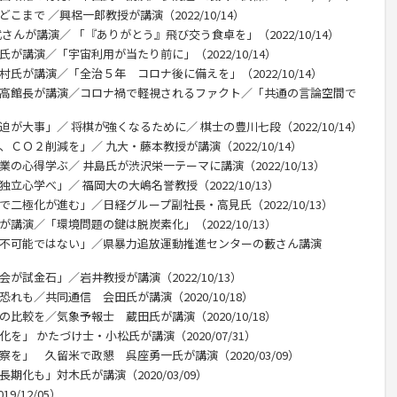
こまで ／興梠一郎教授が講演（2022/10/14）
さんが講演／ 「『ありがとう』飛び交う食卓を」（2022/10/14）
が講演／「宇宙利用が当たり前に」（2022/10/14）
村氏が講演／「全治５年 コロナ後に備えを」（2022/10/14）
尾高館長が講演／コロナ禍で軽視されるファクト／「共通の言論空間で
が大事」／ 将棋が強くなるために／ 棋士の豊川七段（2022/10/14）
ＣＯ２削減を」／ 九大・藤本教授が講演（2022/10/14）
の心得学ぶ／ 井島氏が渋沢栄一テーマに講演（2022/10/13）
立心学べ」／ 福岡大の大嶋名誉教授（2022/10/13）
で二極化が進む」／日経グループ副社長・高見氏（2022/10/13）
講演／「環境問題の鍵は脱炭素化」（2022/10/13）
は不可能ではない」／県暴力追放運動推進センターの藪さん講演
が試金石」／岩井教授が講演（2022/10/13）
れも／共同通信 会田氏が講演（2020/10/18）
比較を／気象予報士 蔵田氏が講演（2020/10/18）
を」 かたづけ士・小松氏が講演（2020/07/31）
察を」 久留米で政懇 呉座勇一氏が講演（2020/03/09）
期化も」対木氏が講演（2020/03/09）
/12/05）