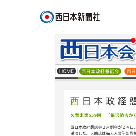
久留米第559回 「福沢諭吉か
西日本政経懇話会２月例会が２４日
講演した。大嶋氏は福大人文学部教