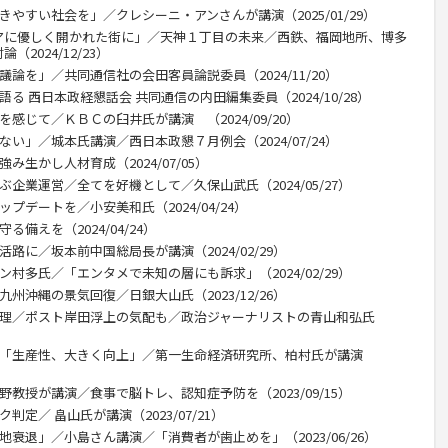
きやすい社会を」／クレシーニ・アンさんが講演（2025/01/29）
アに優しく開かれた街に」／天神１丁目の未来／西鉄、福岡地所、博多
2024/12/23）
議論を」／共同通信社の会田客員論説委員（2024/11/20）
る 西日本政経懇話会 共同通信の内田編集委員（2024/10/28）
感じて／ＫＢＣの臼井氏が講演 （2024/09/20）
ない」／城本氏講演／西日本政懇７月例会（2024/07/24）
み生かし人材育成（2024/07/05）
ぶ企業運営／全てを好機として／久保山武氏（2024/05/27）
プデートを／小安美和氏（2024/04/24）
備えを（2024/04/24）
路に／坂本前中国総局長が講演（2024/02/29）
ン村多氏／「エンタメで未知の層にも訴求」（2024/02/29）
州沖縄の景気回復／日銀大山氏（2023/12/26）
総理／ポスト岸田浮上の気配も／政治ジャーナリストの青山和弘氏
Ｔ「生産性、大きく向上」／第一生命経済研究所、柏村氏が講演
野教授が講演／食事で脳トレ、認知症予防を（2023/09/15）
判定／ 畠山氏が講演（2023/07/21）
地衰退」／小島さん講演／「消費者が歯止めを」（2023/06/26）