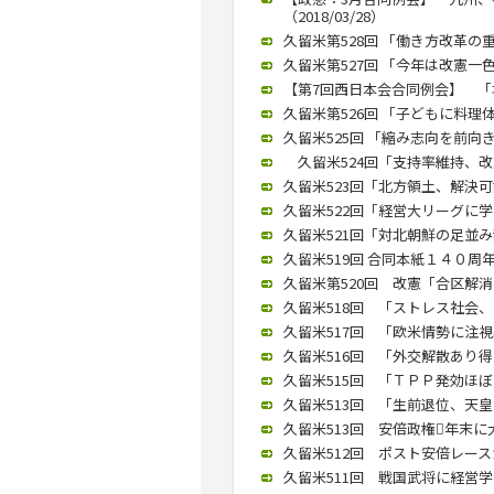
（2018/03/28）
久留米第528回 「働き方改革の重
久留米第527回 「今年は改憲一色
【第7回西日本会合同例会】 「塚崎
久留米第526回 「子どもに料理体
久留米525回 「縮み志向を前向き
久留米524回「支持率維持、改憲
久留米523回「北方領土、解決可能
久留米522回「経営大リーグに学べ
久留米521回「対北朝鮮の足並み
久留米519回 合同本紙１４０周年
久留米第520回 改憲「合区解消な
久留米518回 「ストレス社会、愛
久留米517回 「欧米情勢に注視必
久留米516回 「外交解散あり得る
久留米515回 「ＴＰＰ発効ほぼな
久留米513回 「生前退位、天皇制
久留米513回 安倍政権年末に大
久留米512回 ポスト安倍レースが
久留米511回 戦国武将に経営学べ