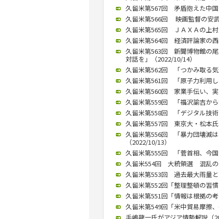
久留米第567回 矛盾抱えた中国ど
久留米第566回 映画監督の安武
久留米第565回 ＪＡＸＡの上村氏
久留米第564回 経済評論家の西
久留米第563回 新聞博物館の
対話を」（2022/10/14）
久留米第562回 「つかみ取る気迫
久留米第561回 「原子力利用し、
久留米第560回 家業手伝い、実業
久留米第559回 「福沢諭吉から独
久留米第558回 「デジタル技術
久留米第557回 東京大・松本氏が
久留米第556回 「暴力団壊滅
（2022/10/13）
久留米第555回 「菅首相、今国会
久留米554回 大統領選 混乱の恐
久留米第553回 過去最大雨量との
久留米第552回「整理整頓の習慣化
久留米第551回「情報は根拠の考
久留米第549回「米中貿易摩擦、長
手嶋龍一氏がアジア情勢解説（2019