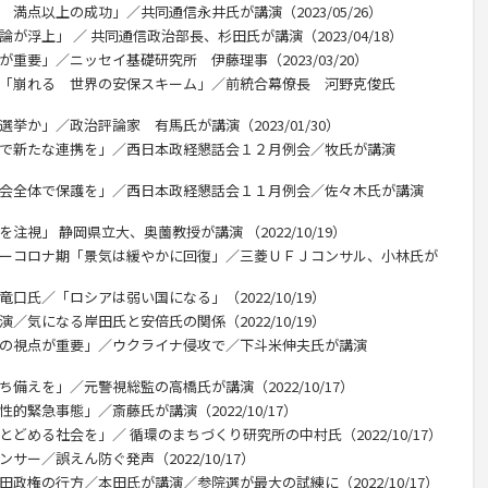
 満点以上の成功」／共同通信永井氏が講演（2023/05/26）
が浮上」 ／ 共同通信政治部長、杉田氏が講演（2023/04/18）
が重要」／ニッセイ基礎研究所 伊藤理事（2023/03/20）
攻「崩れる 世界の安保スキーム」／前統合幕僚長 河野克俊氏
挙か」／政治評論家 有馬氏が講演（2023/01/30）
ドで新たな連携を」／西日本政経懇話会１２月例会／牧氏が講演
社会全体で保護を」／西日本政経懇話会１１月例会／佐々木氏が講演
注視」 静岡県立大、奥薗教授が講演 （2022/10/19）
ターコロナ期「景気は緩やかに回復」／三菱ＵＦＪコンサル、小林氏が
口氏／「ロシアは弱い国になる」（2022/10/19）
／気になる岸田氏と安倍氏の関係（2022/10/19）
教の視点が重要」／ウクライナ侵攻で／下斗米伸夫氏が講演
備えを」／元警視総監の高橋氏が講演（2022/10/17）
的緊急事態」／斎藤氏が講演（2022/10/17）
とどめる社会を」／ 循環のまちづくり研究所の中村氏（2022/10/17）
サー／誤えん防ぐ発声（2022/10/17）
田政権の行方／本田氏が講演／参院選が最大の試練に（2022/10/17）