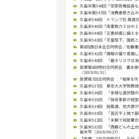
久留米第548回「安部政権延長も」
久留米第547回「消費者巻き込み議
久留米546回 トランプ氏 再選可能
久留米545回「改憲勢力３分の２ 
久留米544回「災害前提に備えを」
久留米543回「天皇陛下、国民と苦
第8回西日本会合同例会／佐藤優氏が
久留米541回「情報の偏り意識し判
久留米540回 「最大リスクは消費
政懇第8回特別合同例会 農水
（2019/01/31）
政懇第7回合同例会 「結果を作る
久留米537回 東京大大学院教授
久留米536回 「多様な選択肢の提
久留米535回 「技術革新が経営
久留米534回 総裁選、地方票が焦
久留米533回 「習近平１強で副作
久留米532回 「米朝で核放棄合
久留米531回 「西郷どんの土
留米市（2018/04/27）
【政懇：3月合同例会】 九州