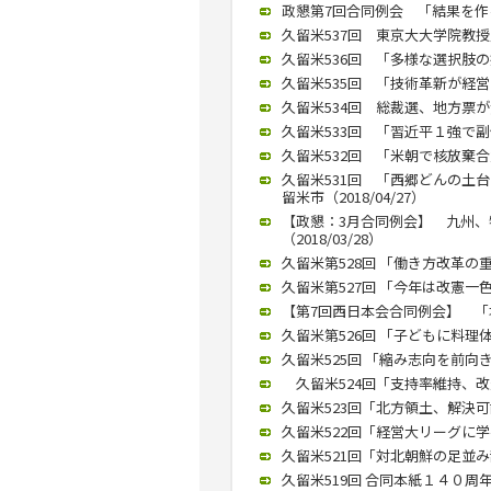
政懇第7回合同例会 「結果を作る
久留米537回 東京大大学院教授
久留米536回 「多様な選択肢の提
久留米535回 「技術革新が経営
久留米534回 総裁選、地方票が焦
久留米533回 「習近平１強で副作
久留米532回 「米朝で核放棄合
久留米531回 「西郷どんの土
留米市（2018/04/27）
【政懇：3月合同例会】 九州
（2018/03/28）
久留米第528回 「働き方改革の重
久留米第527回 「今年は改憲一色
【第7回西日本会合同例会】 「塚崎
久留米第526回 「子どもに料理体
久留米525回 「縮み志向を前向き
久留米524回「支持率維持、改憲
久留米523回「北方領土、解決可能
久留米522回「経営大リーグに学べ
久留米521回「対北朝鮮の足並み
久留米519回 合同本紙１４０周年