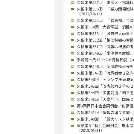
久留米第557回 東京大・松本氏が
久留米第556回 「暴力団壊滅
（2022/10/13）
久留米第555回 「菅首相、今国会
久留米554回 大統領選 混乱の恐
久留米第553回 過去最大雨量との
久留米第552回「整理整頓の習慣化
久留米第551回「情報は根拠の考
久留米第549回「米中貿易摩擦、長
手嶋龍一氏がアジア情勢解説（2019
久留米第548回「安部政権延長も」
久留米第547回「消費者巻き込み議
久留米546回 トランプ氏 再選可能
久留米545回「改憲勢力３分の２ 
久留米544回「災害前提に備えを」
久留米543回「天皇陛下、国民と苦
第8回西日本会合同例会／佐藤優氏が
久留米541回「情報の偏り意識し判
久留米540回 「最大リスクは消費
政懇第8回特別合同例会 農水
（2019/01/31）