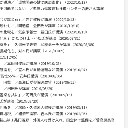
講演／「環境問題の鍵は脱炭素化」（2022/10/13）
は不可能ではない」／県暴力追放運動推進センターの藪さん講演
が試金石」／岩井教授が講演（2022/10/13）
れも／共同通信 会田氏が講演（2020/10/18）
比較を／気象予報士 蔵田氏が講演（2020/10/18）
を」 かたづけ士・小松氏が講演（2020/07/31）
察を」 久留米で政懇 呉座勇一氏が講演（2020/03/09）
期化も」対木氏が講演（2020/03/09）
/12/05）
／本田雅俊氏が講演（2019/10/25）
論を」／宮木氏が自動運転など講演（2019/10/07）
性55％／安井氏講演（2019/08/06）
困難」／高瀬氏が参院選展望（2019/06/21）
／河田氏が講演（2019/05/29）
楽を共に」／河西氏が講演（2019/05/15）
講演（2019/03/29）
断を」／塚崎・久留米大教授が講演（2019/03/11）
増税」／経済評論家、岩本氏が講演（2019/02/05）
産輸出は１兆円視野 外国人材受け入れ、国全体で整備を／菅官房長官