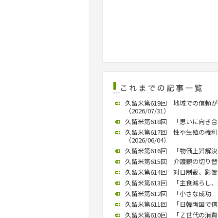
久留米第619回 地域での信頼
（2026/07/31）
久留米第618回 「思いに向き合
久留米第617回 性や生殖の権
（2026/06/04）
久留米第616回 「物価上昇解決に
久留米第615回 介護観の切り替え
久留米第614回 対日制裁、影響は
久留米第613回 「主食減らし、運
久留米第612回 「小さな成功 
久留米第611回 「日韓両国で信頼
久留米第610回 「Ｚ世代の消費傾