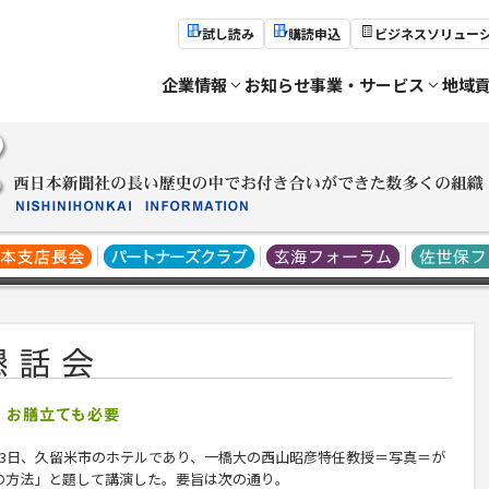
試し読み
購読申込
ビジネスソリュー
企業情報
お知らせ
事業・サービス
地域
 お膳立ても必要
3日、久留米市のホテルであり、一橋大の西山昭彦特任教授＝写真＝が
の方法」と題して講演した。要旨は次の通り。