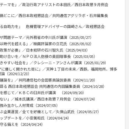
のテーマを」／政治行政アナリストの本田氏／西日本政懇９月例会
米価どこに／西日本政経懇話会／共同通信アグリラボ・石井編集長
える自助力を」 危機管理アドバイザーの国崎さん／政経懇話会
問題テーマ／元外務省の中川氏が講演（2025/05/27）
時代を超える」／映画評論家の立花氏（2025/05/02）
策が必要」／日本総研の石川智久氏（2025/04/03）
助け合いを／ＮＰＯ法人抱樸の奥田理事長（2025/03/05）
きやすい社会を」／クレシーニ・アンさんが講演（2025/01/29）
アに優しく開かれた街に」／天神１丁目の未来／西鉄、福岡地所、博多
2024/12/23）
議論を」／共同通信社の会田客員論説委員（2024/11/20）
る 西日本政経懇話会 共同通信の内田編集委員（2024/10/28）
感じて／ＫＢＣの臼井氏が講演 （2024/09/20）
ない」／城本氏講演／西日本政懇７月例会（2024/07/24）
み生かし人材育成（2024/07/05）
ぶ企業運営／全てを好機として／久保山武氏（2024/05/27）
プデートを／小安美和氏（2024/04/24）
備えを（2024/04/24）