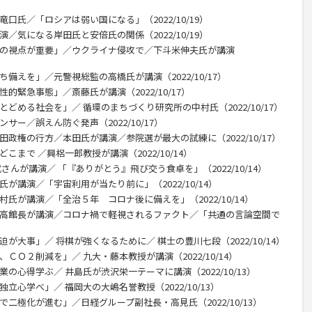
口氏／「ロシアは弱い国になる」（2022/10/19）
／気になる岸田氏と安倍氏の関係（2022/10/19）
教の視点が重要」／ウクライナ侵攻で／下斗米伸夫氏が講演
備えを」／元警視総監の高橋氏が講演（2022/10/17）
的緊急事態」／斎藤氏が講演（2022/10/17）
とどめる社会を」／ 循環のまちづくり研究所の中村氏（2022/10/17）
サー／誤えん防ぐ発声（2022/10/17）
田政権の行方／本田氏が講演／参院選が最大の試練に（2022/10/17）
こまで ／興梠一郎教授が講演（2022/10/14）
さんが講演／ 「『ありがとう』飛び交う食卓を」（2022/10/14）
が講演／「宇宙利用が当たり前に」（2022/10/14）
村氏が講演／「全治５年 コロナ後に備えを」（2022/10/14）
尾高館長が講演／コロナ禍で軽視されるファクト／「共通の言論空間で
が大事」／ 将棋が強くなるために／ 棋士の豊川七段（2022/10/14）
ＣＯ２削減を」／ 九大・藤本教授が講演（2022/10/14）
の心得学ぶ／ 井島氏が渋沢栄一テーマに講演（2022/10/13）
立心学べ」／ 福岡大の大嶋名誉教授（2022/10/13）
で二極化が進む」／日経グループ副社長・高見氏（2022/10/13）