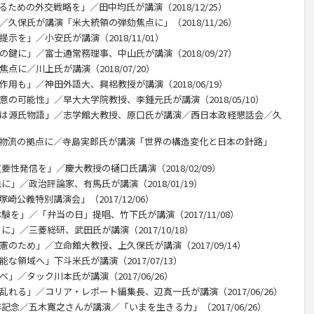
ための外交戦略を」／田中均氏が講演（2018/12/25）
／久保氏が講演「米大統領の弾劾焦点に」（2018/11/26）
示を」／小安氏が講演（2018/11/01）
の鍵に」／富士通常務理事、中山氏が講演（2018/09/27）
点に／川上氏が講演（2018/07/20）
用も」／神田外語大、興梠教授が講演（2018/06/19）
意の可能性」／早大大学院教授、李鍾元氏が講演（2018/05/10）
台は源氏物語」／志学館大教授、原口氏が講演／西日本政経懇話会／久
、物流の拠点に／寺島実郎氏が講演「世界の構造変化と日本の針路」
要性発信を」／慶大教授の樋口氏講演（2018/02/09）
に」／政治評論家、有馬氏が講演（2018/01/19）
公義特別講演会」（2017/12/06）
験を」／「弁当の日」提唱、竹下氏が講演（2017/11/08）
に」／三菱総研、武田氏が講演（2017/10/18）
のため」／立命館大教授、上久保氏が講演（2017/09/14）
な領域へ」下斗米氏が講演（2017/07/13）
」／タック川本氏が講演（2017/06/26）
乱れる」／コリア・レポート編集長、辺真一氏が講演（2017/06/26）
記念／五木寛之さんが講演／「いまを生きる力」（2017/06/26）