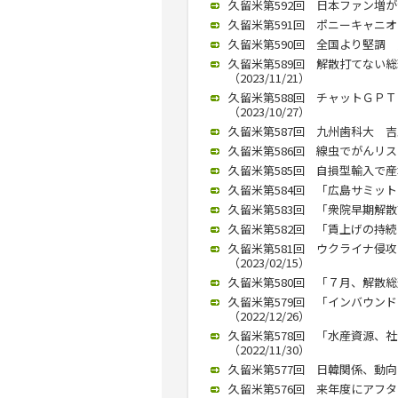
久留米第592回 日本ファン増が活
久留米第591回 ポニーキャニオ
久留米第590回 全国より堅調 九
久留米第589回 解散打てない
（2023/11/21）
久留米第588回 チャットＧＰ
（2023/10/27）
久留米第587回 九州歯科大 吉
久留米第586回 線虫でがんリスク
久留米第585回 自損型輸入で産
久留米第584回 「広島サミット
久留米第583回 「衆院早期解散論
久留米第582回 「賃上げの持続
久留米第581回 ウクライナ侵
（2023/02/15）
久留米第580回 「７月、解散総選
久留米第579回 「インバウン
（2022/12/26）
久留米第578回 「水産資源、
（2022/11/30）
久留米第577回 日韓関係、動向を
久留米第576回 来年度にアフ