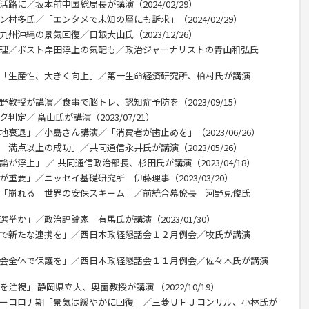
路に／坂本前中国総局長が講演（2024/02/29）
ン村多氏／「エンタメで未知の層にも訴求」（2024/02/29）
州沖縄の景気回復／日銀大山氏（2023/12/26）
総理／ポスト岸田浮上の気配も／政治ジャーナリストの青山和弘氏
Ｔ「生産性、大きく向上」／第一生命経済研究所、柏村氏が講演
野教授が講演／食事で脳トレ、認知症予防を（2023/09/15）
判定／ 畠山氏が講演（2023/07/21）
地衰退」／小島さん講演／「消費者が歯止めを」（2023/06/26）
 満点以上の成功」／共同通信永井氏が講演（2023/05/26）
が浮上」 ／ 共同通信政治部長、杉田氏が講演（2023/04/18）
が重要」／ニッセイ基礎研究所 伊藤理事（2023/03/20）
攻「崩れる 世界の安保スキーム」／前統合幕僚長 河野克俊氏
挙か」／政治評論家 有馬氏が講演（2023/01/30）
ドで新たな連携を」／西日本政経懇話会１２月例会／牧氏が講演
社会全体で保護を」／西日本政経懇話会１１月例会／佐々木氏が講演
注視」 静岡県立大、奥薗教授が講演 （2022/10/19）
ターコロナ期「景気は緩やかに回復」／三菱ＵＦＪコンサル、小林氏が