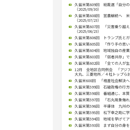
久留米第609回 総裁選「自分
（2025/09/30）
久留米第608回 営農継続へ 
（2025/07/23）
久留米第607回 「災害乗り越
（2025/06/23）
久留米第606回 トランプ氏とガザ
久留米第605回 「作り手の思いは
久留米第604回 地域独自の産業政
久留米第603回 「弱者共存」で
久留米第602回 「全ての人が生
12月 全地区合同例会 「アジ
大丸、三菱地所／４社トップら討論（
久留米600回 「格差社会解決へ
久留米第599回 石破政権の行方語
久留米第598回 番組通じ、本質を
久留米第597回 「石丸現象侮れ
久留米第596回 半導体 九州の強
久留米第595回 松下幸之助に学
久留米第594回 地域を挙げてアッ
久留米第593回 まず自分の身を守る