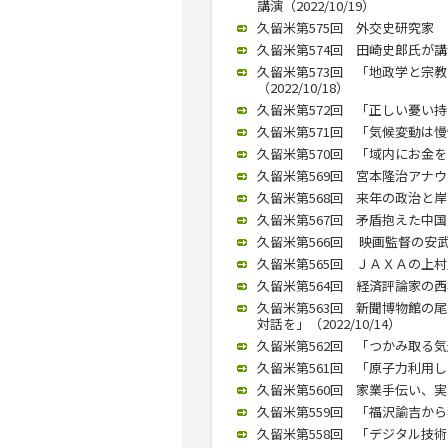
講演（2022/10/19）
久留米第575回 外交史研究家 竜
久留米第574回 田崎史郎氏が講演
久留米第573回 「地政学と宗
（2022/10/18）
久留米第572回 「正しい憂い持ち
久留米第571回 「気候変動は慢性
久留米第570回 「域内にお金を
久留米第569回 宮本隆治アナウン
久留米第568回 来年の政治と岸
久留米第567回 矛盾抱えた中国ど
久留米第566回 映画監督の安武
久留米第565回 ＪＡＸＡの上村氏
久留米第564回 経済評論家の西
久留米第563回 新聞博物館の
対話を」（2022/10/14）
久留米第562回 「つかみ取る気迫
久留米第561回 「原子力利用し、
久留米第560回 家業手伝い、実業
久留米第559回 「福沢諭吉から独
久留米第558回 「デジタル技術