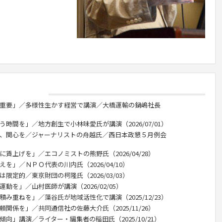
が重要」／多様性生かす経営で講演／大橋運輸の鍋嶋社長
う時間を」／地方創生で小林味愛氏が講演（2026/07/01）
利、関心を／ジャーナリストの舟越氏／西日本政懇５月例会
賃上げを」／エコノミストの熊野氏（2026/04/28）
を」／ＮＰＯ代表の川内氏（2026/04/10）
限定的／東京財団の柯隆氏（2026/03/03）
動を」／山村医師が講演（2026/02/05）
積み重ねを」／藻谷氏が地域活性化で講演（2025/12/23）
関係を」／共同通信社の佐藤大介氏（2025/11/26）
向」講演／ライター・編集者の稲田氏（2025/10/21）