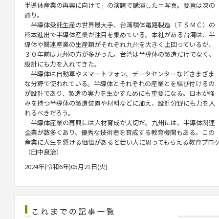
半導体産業の再興に向けて」の演題で講演した＝写真。要旨は次の
通り。
半導体受託生産の世界最大手、台湾積体電路製造（ＴＳＭＣ）の
熊本進出で半導体産業が注目を集めている。本社がある台湾は、半
導体や関連産業の生産額がそれぞれ九州を大きく上回っているが、
３０年前は九州の方が多かった。台湾は半導体の製造だけでなく、
設計にも力を入れてきた。
半導体は自動車やスマートフォン、データセンターなどさまざま
な分野で使われている。半導体とそれぞれの産業とを結び付けるの
が設計であり、製造の実力を生かすためにも重要になる。日本が強
みを持つ半導体の製造装置や材料などに加え、設計分野にも力を入
れるべきだろう。
半導体産業の再興には人材育成が大切だ。九州には、半導体関連
企業が数多くあり、優秀な技術者を育成する教育機関もある。この
産業に人生を懸ける価値があると若い人に思ってもらえる教育プロ
（田中良治）
2024年(令和6年)05月21日(火)