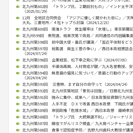
北九州第602回 「トランプ氏、２期目別もの」／インド太平
（2025/01/29）
12月 全地区合同例会 「アジアに優しく開かれた街に」／天
大丸、三菱地所／４社トップら討論（2024/12/23）
北九州第600回 南海トラフ 発生確率は「水増し」 東京新聞記者・
北九州599回 衆院選、結果次第で政局／ 共同通信の内田編集委員（2
北九州第598回 前中国大使・垂氏が講演／「習近平体制をどう理解
北九州第597回 総裁選 麻生と菅の争い」／西日本政経懇話
（2024/07/24）
北九州第596回 企業経営、松下幸之助に学ぶ（2024/07/05）
北九州第595回 半導体再興、人材育成が鍵／九大名誉教授、安浦氏が
北九州第594回 無意識の偏見に気づいて／意識と行動のアッ
（2024/04/24）
北九州第593回 災害時、まず自分の命守って（2024/04/24）
北九州第592回 北九州京築地区「景気は回復」／日銀北九州支店長
北九州第591回 強みに集中、成果へ／ 日本政策投資銀行九州支店長
北九州第590回 人手不足 ＤＸで改善 西日本政懇 下岡氏が講演（2
北九州第589回 岸田政権「危険水域」／ 西日本政懇 龍崎孝氏（20
北九州第588回 「トランプ氏 大統領選不利」／ジャーナリストの
北九州第587回 線虫でがんリスク検査／ 九大発ベンチャー企業、畠
北九州第586回 食事で認知症予防／ 吉野九州歯科大教授が講演（20