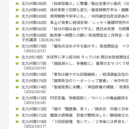
北九州第585回 「自損型輸入」に警鐘／輸出支援の小島氏（2023/
北九州第584回 技術革新で犯罪も変化／最高検察庁参与・服藤恵三氏
北九州第583回 衆院解散今年中にも」／共同通信社政治部長の杉田氏
北九州第582回 賃上げ背景に経済安保／ ニッセイ基礎研究所の矢嶋
北九州第581回 「自分の国は自分で守る」 西日本政懇 元統幕長折
北九州第580回 脱炭素へ時間との闘い 政経懇話会１月例会・
子氏講演（2023/01/30）
北九州第579回 「着地点決めず手を動かす」 政経懇話会 イ
（2022/12/13）
北九州578回 米球界に学ぶ成功術 タック川本 西日本政経懇話会 １
北九州第577回 「施設減らし、多機能に」 循環のまちづくり
（2022/10/19）
北九州第576回 「景気は緩やかな回復継続」／経済調査会社の小林氏
北九州第575回 「国際政治のリーダーシップ重要」／米中外交史研
北九州第574回 「看板政策に本腰」／岸田政権の課題 ／ 政
（2022/10/18）
北九州第573回 円安定着、物価高続く／サハリンの権益維持
（2022/10/18）
北九州第572回 「国の〝履歴書〟見て」／岡本氏 中国と日本の違い
北九州第571回 韓国大統領選 若者が勝敗決した／静岡県立大 奥
北九州第570回 「３回目接種 急いで」／２年後には終息も
（2022/10/17）