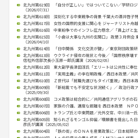
北九州第619回 「自分が正しい」ではついてこない／学研ロ
（2026/07/31）
北九州第618回 深刻化する中東戦争の背景 千葉大の酒井啓子特任教
北九州第617回 女性の国際的支援に関心を ジャーナリスト舟越氏 西
北九州第616回 中東紛争でのインフレ圧力懸念／「賃上げと生産性向
北九州第615回 「小倉は大事な九州の玄関口」 政懇３月例会
（2026/04/10）
北九州第614回 「日中関係 文化交流が鍵」／東京財団政策研究所
北九州第613回 ウクライナ侵攻の現状と今後／「国際秩序壊
信社外信部次長小玉原一郎氏講演（2026/02/05）
北九州第612回 東大副学長津田淳氏「エリートは公共性に奉仕する」
北九州第611回 「実用主義」の李在明政権／ 西日本政懇／共同通信
北九州第610回 Ｚ世代は「就職先選びもタイパ重視」 西日本政懇 
北九州第609回 「新総裁でも不安定な状況続く」／ 政治行政
（2025/09/30）
北九州第608回 コメ政策は総合的に／共同通信アグリラボの石井氏（
北九州第607回 家族の介護、適度な距離を 西日本政懇 ＮＰＯ代表
北九州第606回 トランプ氏と中東問題／元外交官、中川浩一氏が講演
北九州第605回 知られざるモンゴル抑留／嘆願書を提出した
彦氏が講演（2025/05/02）
北九州第604回 「鉄の街」のＤＮＡを産業政策に／日本総研の石川智
北九州第603回 人への投資で企業も成長／人材コンサル代表、高見氏