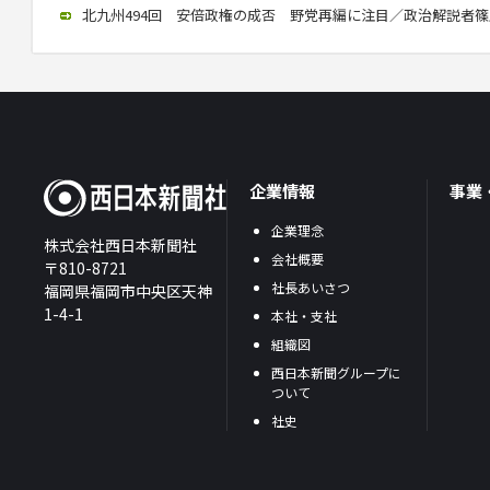
北九州494回 安倍政権の成否 野党再編に注目／政治解説者篠原氏講
企業情報
事業
企業理念
株式会社西日本新聞社
会社概要
〒810-8721
社長あいさつ
福岡県福岡市中央区天神
1-4-1
本社・支社
組織図
西日本新聞グループに
ついて
社史