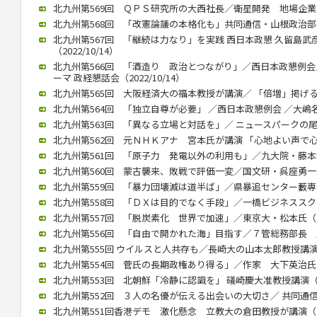
北九州第569回 ＱＰＳ研究所の大西社長／衛星開発 地場企業と連携
北九州第568回 「改憲論議の本格化も」共同通信・山根政治部長（2
北九州第567回 「継続は力なり」を実践 西日本政懇 久留島
（2022/10/14）
北九州第566回 「酒造り 政治とつながり」／西日本政懇例会
ーマ 政経懇話会（2022/10/14）
北九州第565回 大阪経済大の福本教授が講演／ 「倍増」掲げる中国
北九州第564回 「独立自尊が必要」 ／西日本政懇例会 ／大嶋名誉教
北九州第563回 「異なる立場と対話を」／ ニュースパークの尾高館
北九州第562回 元ＮＨＫアナ 宮本氏が講演 「心地よい声で心をつ
北九州第561回 「原子力 発電以外の利用も」／九大院・藤本教授（
北九州第560回 蒙古襲来、敗戦で評価一変／国文研・呉座勇一助教（
北九州第559回 「暴力団壊滅は道半ば」／県暴追センター藪専務理事
北九州第558回 「ＤＸは目的でなく手段」／一橋ビジネススクール
北九州第557回 「脱炭素化 世界で加速」／東京大・松本氏（202
北九州第556回 「自由で開かれた海」目指す／７管総務部長 馬渕氏
北九州第555回 ウイルスと人共存も／長崎大の山本太郎教授講演（20
北九州第554回 菅氏の長期政権あり得る」／作家 大下英治氏（20
北九州第553回 北朝鮮「冷静に認識を」 礒崎慶大准教授講演（202
北九州第552回 ３人の名優が伝える出会いの大切さ／ 共同通信の立
北九州第551回香港デモ 激化懸念 立教大の倉田教授が講演（202