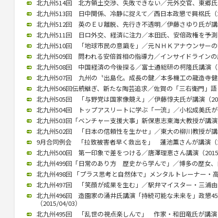
北九州514回 北方領土交渉、失敗できない／元外交官、東郷氏が講演
北九州513回 日中関係、冷静に捉えて／西日本政懇で興梠氏（201
北九州512回 英のＥＵ離脱、先行き不透明／伊藤さゆり氏が講演（2
北九州511回 日ロ外交、経済に注力／本田氏、安倍政権を予測（20
北九州510回 「地球市民の意識を」／元ＮＨＫアナウンサーの古屋氏
北九州509回 問われる安倍首相の指導力／インサイドラインの歳川氏
北九州508回 中国経済の今後探る／富士通総研の柯隆氏講演（201
北九州507回 九州の〝出島化〟成長の鍵／本多機工の龍造寺健介氏が
北九州506回伝統継ぎ、新たな陶芸追求／佐賀の「三右衛門」語る／
北九州505回 「与野党は国家像競え」／伊藤惇夫氏が講演（2016/
北九州504回 トップアスリートに学ぶ「一流」／小松成美氏が講演（
北九州503回「ベンチャー支援大事」新保恵志東海大教授が講演（20
北九州502回 「日本の信頼性を生かせ」／東大の柳川教授が講演（2
9月合同例会 「拉致被害者早く救出を」 蓮池薫さんが講演（2015
北九州500回 第一印象で差をつける／唐澤理恵さん講演（2015/0
北九州499回「日常のあり方 歴史から学んで」／博多の歴女、白駒さ
北九州498回 「プラス思考と自然体で」メンタルトレーナー・高畑好
北九州497回 「笑顔が成果を生む」／駅弁マイスター・三浦由紀江氏
北九州496回 造園家の涌井氏講演「持続可能な未来を」政懇4
（2015/04/03）
北九州495回 「乱世の視点楽しんで」 作家・和田竜氏が講演（20