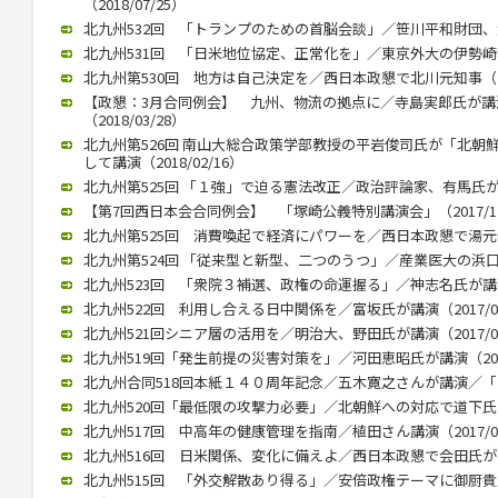
（2018/07/25）
北九州532回 「トランプのための首脳会談」／笹川平和財団、渡部
北九州531回 「日米地位協定、正常化を」／東京外大の伊勢崎教授（
北九州第530回 地方は自己決定を／西日本政懇で北川元知事（201
【政懇：3月合同例会】 九州、物流の拠点に／寺島実郎氏が
（2018/03/28）
北九州第526回 南山大総合政策学部教授の平岩俊司氏が「北朝
して講演（2018/02/16）
北九州第525回 「１強」で迫る憲法改正／政治評論家、有馬氏が講演（
【第7回西日本会合同例会】 「塚崎公義特別講演会」（2017/12
北九州第525回 消費喚起で経済にパワーを／西日本政懇で湯元健治氏
北九州第524回 「従来型と新型、二つのうつ」／産業医大の浜口教授
北九州523回 「衆院３補選、政権の命運握る」／神志名氏が講演（2
北九州522回 利用し合える日中関係を／富坂氏が講演（2017/07
北九州521回シニア層の活用を／明治大、野田氏が講演（2017/06
北九州519回「発生前提の災害対策を」／河田恵昭氏が講演（2017/
北九州合同518回本紙１４０周年記念／五木寛之さんが講演／「いま
北九州520回「最低限の攻撃力必要」／北朝鮮への対応で道下氏 政
北九州517回 中高年の健康管理を指南／植田さん講演（2017/02
北九州516回 日米関係、変化に備えよ／西日本政懇で会田氏が講演（
北九州515回 「外交解散あり得る」／安倍政権テーマに御厨貴氏が講