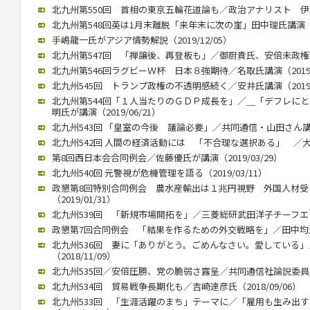
北九州第550回 首相の東京五輪花道論も／政治アナリスト 伊藤惇夫
北九州第548回英は1月末離脱「来年末に次の崖」田中理氏講演（202
手嶋龍一氏がアジア情勢解説（2019/12/05）
北九州第547回 「禅譲後、再登板も」／御厨貴氏、安倍未政権語る（
北九州第546回ラグビーＷ杯 日本８強期待／名取氏講演（2019/1
北九州545回 トランプ政権の不透明感続く／安井氏講演（2019/0
北九州第544回「１人当たりのＧＤＰ成長を」／＿「デフレに
明氏が講演（2019/06/21）
北九州543回 「皇室の今後 議論必要」／共同通信・山田さん講演（2
北九州542回 人間の経済活動には 「不合理な選択ある」 ／大江さ
第8回西日本会合同例会／佐藤優氏が講演（2019/03/29）
北九州540回 元警視が危機管理を語る（2019/03/11）
政懇第8回特別合同例会 農水産輸出は１兆円視野 外国人材
（2019/01/31）
北九州539回 「新規市場開拓を」／三菱総研武田洋子チーフエコノミ
政懇第7回合同例会 「結果を作るための外交戦略を」／田中均氏が講
北九州536回 妻に「ありがとう。ごめんなさい。愛している
（2018/11/09）
北九州535回／安倍圧勝、党の脆弱さ露呈／共同通信社論説委員の柿
北九州534回 貿易戦争長期化も／吉崎達彦氏（2018/09/06）
北九州533回 「生涯活躍のまち」テーマに／「雇用も生み出