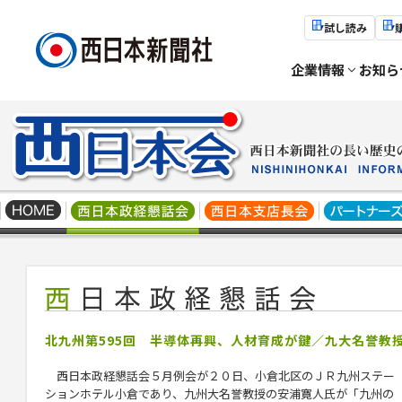
試し読み
企業情報
お知ら
北九州第595回 半導体再興、人材育成が鍵／九大名誉教
西日本政経懇話会５月例会が２０日、小倉北区のＪＲ九州ステー
ションホテル小倉であり、九州大名誉教授の
安浦寛人
氏が「九州の