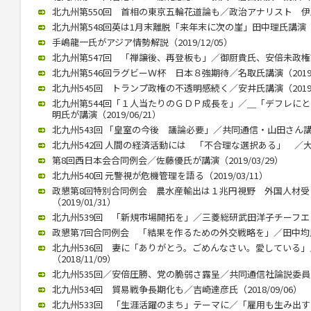
北九州第550回 首相の東京五輪花道論も／政治アナリスト 伊藤惇夫
北九州第548回英は1月末離脱「来年末に次の崖」田中理氏講演（202
手嶋龍一氏がアジア情勢解説（2019/12/05）
北九州第547回 「禅譲後、再登板も」／御厨貴氏、安倍未政権語る（
北九州第546回ラグビーＷ杯 日本８強期待／名取氏講演（2019/1
北九州545回 トランプ政権の不透明感続く／安井氏講演（2019/0
北九州第544回「１人当たりのＧＤＰ成長を」／＿「デフレに
明氏が講演（2019/06/21）
北九州543回 「皇室の今後 議論必要」／共同通信・山田さん講演（2
北九州542回 人間の経済活動には 「不合理な選択ある」 ／大江さ
第8回西日本会合同例会／佐藤優氏が講演（2019/03/29）
北九州540回 元警視が危機管理を語る（2019/03/11）
政懇第8回特別合同例会 農水産輸出は１兆円視野 外国人材
（2019/01/31）
北九州539回 「新規市場開拓を」／三菱総研武田洋子チーフエコノミ
政懇第7回合同例会 「結果を作るための外交戦略を」／田中均氏が講
北九州536回 妻に「ありがとう。ごめんなさい。愛している
（2018/11/09）
北九州535回／安倍圧勝、党の脆弱さ露呈／共同通信社論説委員の柿
北九州534回 貿易戦争長期化も／吉崎達彦氏（2018/09/06）
北九州533回 「生涯活躍のまち」テーマに／「雇用も生み出