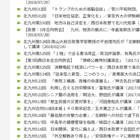
（2018/07/25）
北九州532回 「トランプのための首脳会談」／笹川平和財団、渡部
北九州531回 「日米地位協定、正常化を」／東京外大の伊勢崎教授（
北九州第530回 地方は自己決定を／西日本政懇で北川元知事（201
【政懇：3月合同例会】 九州、物流の拠点に／寺島実郎氏が
（2018/03/28）
北九州第526回 南山大総合政策学部教授の平岩俊司氏が「北朝
して講演（2018/02/16）
北九州第525回 「１強」で迫る憲法改正／政治評論家、有馬氏が講演（
【第7回西日本会合同例会】 「塚崎公義特別講演会」（2017/12
北九州第525回 消費喚起で経済にパワーを／西日本政懇で湯元健治氏
北九州第524回 「従来型と新型、二つのうつ」／産業医大の浜口教授
北九州523回 「衆院３補選、政権の命運握る」／神志名氏が講演（2
北九州522回 利用し合える日中関係を／富坂氏が講演（2017/07
北九州521回シニア層の活用を／明治大、野田氏が講演（2017/06
北九州519回「発生前提の災害対策を」／河田恵昭氏が講演（2017/
北九州合同518回本紙１４０周年記念／五木寛之さんが講演／「いま
北九州520回「最低限の攻撃力必要」／北朝鮮への対応で道下氏 政
北九州517回 中高年の健康管理を指南／植田さん講演（2017/02
北九州516回 日米関係、変化に備えよ／西日本政懇で会田氏が講演（
北九州515回 「外交解散あり得る」／安倍政権テーマに御厨貴氏が講