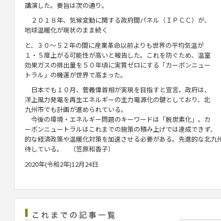
講演した。要旨は次の通り。
２０１８年、気候変動に関する政府間パネル（ＩＰＣＣ）が、
地球温暖化が現状のまま続く
と、３０～５２年の間に産業革命以前よりも世界の平均気温が
１・５度上がる可能性が高いと報告した。これを防ぐため、温室
効果ガスの排出量を５０年頃に実質ゼロにする「カーボンニュー
トラル」の機運が世界で高まった。
日本でも１０月、菅義偉首相が実現を目指すと宣言。政府は、
洋上風力発電を再生エネルギーの主力電源化の鍵としており、北
九州市でも計画が進められている。
今後の環境・エネルギー問題のキーワードは「脱炭素化」。カ
ーボンニュートラルはこれまでの施策の積み上げでは達成できず、
的な経済政策や温暖化対策を加速させる必要がある。先進的な北九
待している。 （笠原和香子）
2020年(令和2年)12月24日