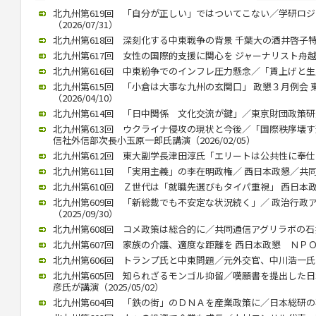
北九州第619回 「自分が正しい」ではついてこない／学研ロ
（2026/07/31）
北九州第618回 深刻化する中東戦争の背景 千葉大の酒井啓子特任教
北九州第617回 女性の国際的支援に関心を ジャーナリスト舟越氏 西
北九州第616回 中東紛争でのインフレ圧力懸念／「賃上げと生産性向
北九州第615回 「小倉は大事な九州の玄関口」 政懇３月例会
（2026/04/10）
北九州第614回 「日中関係 文化交流が鍵」／東京財団政策研究所
北九州第613回 ウクライナ侵攻の現状と今後／「国際秩序壊
信社外信部次長小玉原一郎氏講演（2026/02/05）
北九州第612回 東大副学長津田淳氏「エリートは公共性に奉仕する」
北九州第611回 「実用主義」の李在明政権／ 西日本政懇／共同通信
北九州第610回 Ｚ世代は「就職先選びもタイパ重視」 西日本政懇 
北九州第609回 「新総裁でも不安定な状況続く」／ 政治行政
（2025/09/30）
北九州第608回 コメ政策は総合的に／共同通信アグリラボの石井氏（
北九州第607回 家族の介護、適度な距離を 西日本政懇 ＮＰＯ代表
北九州第606回 トランプ氏と中東問題／元外交官、中川浩一氏が講演
北九州第605回 知られざるモンゴル抑留／嘆願書を提出した
彦氏が講演（2025/05/02）
北九州第604回 「鉄の街」のＤＮＡを産業政策に／日本総研の石川智