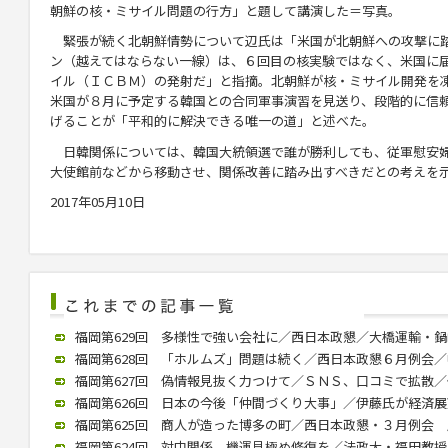
朝鮮の核・ミサイル問題の行方」と題して講演した＝写真。
緊張が続く北朝鮮情勢について辺氏は「米国が北朝鮮への攻撃に
ン（越えてはならない一線）は、６回目の核実験ではなく、米国に
イル（ＩＣＢＭ）の発射だ」と指摘。北朝鮮が核・ミサイル開発を
米国が８月に予定する韓国との合同軍事演習を見送り、段階的に信
げることが「平和的に解決できる唯一の道」と述べた。
日韓関係については、韓国大統領選で誰が勝利しても、従軍慰安婦
大使館前などから移動させ、関係改善に踏み出すべきだとの考えを
2017年05月10日
福岡第629回 多様性で強い会社に／西日本政懇／大橋運輸・鍋嶋社長
福岡第628回 「ホルムズ」問題は続く／西日本政懇６月例会／中川氏
福岡第627回 偽情報見抜く力つけて／ＳＮＳ、口コミで拡散／個人
福岡第626回 日本の今後「仲間づくり大事」／伊藤氏が経済展望語る
福岡第625回 商人が造った博多の町／西日本政懇・３月例会 歴史
福岡第624回 対中関係、機運見極め修復を／法政大・福田教授が講演