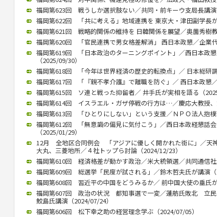
福岡第623回 戦うしか選択肢ない／共同・前キーウ支局長講演（20
福岡第622回 「共に考える」地域連携を 東京大・津田副学長が講演（
福岡第621回 戦略的関係の維持を 日韓関係を展望／奥薗秀樹教授 （
福岡第620回 「官民連携で男女格差解消」 西日本政懇／企業代表の
福岡第619回 「日本政治のターニングポイント」／西日本政
（2025/09/30）
福岡第618回 「今年は世界経済の歴史的転換点」／ 日本総研調査部
福岡第617回 「『親不孝介護』で離職を防ぐ」／ 西日本政懇／ 川
福岡第615回 ソ連と戦った抑留者／ 井手氏が実相を語る（2025/
福岡第614回 イスラエル・ガザ停戦の行方は…／慶応大教授、錦田氏
福岡第613回 「ひとりにしない」という支援／ＮＰＯ法人抱樸理事
福岡第612回 「無意識の偏見に気付こう」／西日本政経懇話
（2025/01/29）
12月 全地区合同例会 「アジアに優しく開かれた街に」／天
大丸、三菱地所／４社トップら討論（2024/12/23）
福岡第610回 経済格差が動かす政治／米大統領選／共同通信社客員
福岡第609回 総選挙「民度が試される」／鈴木哲夫氏が講演（202
福岡第608回 習近平の中国をどうみるか／ 前中国大使の垂氏が講演（
福岡第607回 政治の状況 都知事選で一変／蓮舫氏敗北 
鮫島氏講演（2024/07/24）
福岡第606回 松下幸之助の経営理念学ぶ（2024/07/05）