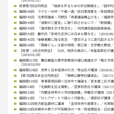
（2019/01/31）
政懇第7回合同例会 「結果を作るための外交戦略を」／田中均氏が講
福岡546回 ラグビーＷ杯／千載一遇／訪日客誘客を／政経懇話会で徳
福岡545回 元衆院議長・河野氏「改憲議論棚上げを」／福岡市内で講
福岡544回 「過剰の三重苦」に振り回されないで／「断捨離」のや
福岡543回 「選択肢を示す政治を」／共同通信論説副委員長、川上氏
福岡542回 藪中氏「非核化交渉には日本も関与を」（2018/06/
福岡541回／後継者難に陥る政治 「歴史のように変化起きるか」／御
福岡540回 「西郷どん」は愛の物語／原口泉・志学館大教授／西日本
【政懇：3月合同例会】 九州、物流の拠点に／寺島実郎氏が
（2018/03/28）
福岡第537回 慶応義塾大商学部教授の樋口美雄氏が「働き方
（2018/02/09）
福岡第536回 世界と日本経済の行方／熊谷氏が講演（2018/01/
【第7回西日本会合同例会】 「塚崎公義特別講演会」（2017/12
福岡第535回 軍事衝突回避へ日米中で議論を／宮本雄二氏が講演（2
福岡534回 「北朝鮮を巡る情勢」／宮家邦彦氏が講演（2017/10
福岡533回 「内閣支持率のＶ字回復困難」伊藤氏が講演（2017/0
福岡532回 「ロシアゲートで揺らぐ可能性」／渡部氏が講演（201
福岡531回地方創生題材に講演 「主体性持ち提案を」／元鳥取県知
福岡530回米朝歩み寄りが平和解決の一歩／政経懇話会・辺氏講演（2