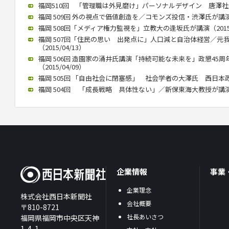
福岡510回 「管理職は外見磨け」パーソナルデザイン 唐澤社長講演
福岡 509回 外の視点で価値創造を／コモンズ投信・渋澤氏が講演（2
福岡 508回「メディア権力監視を」立教大の逢坂氏が講演（2015/
福岡 507回「住民の思い 出発点に」人口減と自治体経営／元
（2015/04/13）
福岡 506回 造園家の涌井氏講演「持続可能な未来を」政懇45
（2015/04/09）
福岡 505回 「自由社会に閉塞感」 社会学者の大澤氏 西日本政懇で
福岡 504回 「成長戦略 具体性ない」／新保東海大教授が講演（20
企業情報
事業
企業理念
株式会社西日本新聞社
会社概要
〒810-8721
社長あいさつ
福岡県福岡市中央区天神
1-4-1