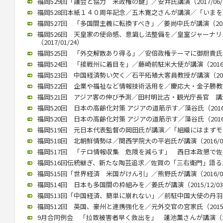
福岡529回「議会と協力 米政権の鍵」／安井氏講演（2017/06/
福岡528回本紙１４０周年記念／五木寛之さんが講演／「いまを生きる
福岡527回 「多国間主義に転換すべき」／姜尚中氏が講演（2017/
福岡526回 天皇家の使命感、意識し法整備を／皇室ジャーナ
（2017/01/24）
福岡525回 「外交解散あり得る」／安倍政権テーマに御厨貴氏が講演
福岡524回 「接戦州に着目を」／藤崎前駐米大使が講演（2016/1
福岡523回 中国経済勢い欠く／石平拓殖大客員教授が講演（2016/
福岡522回 企業や福祉など情報技術活用を／慶応大・金子勝教授 講
福岡521回 アジア客の伸び予測／田村明比古・観光庁長官 講演 （2
福岡520回 日本の高齢化対策 アジアの道筋示す／藻谷氏（2016/
福岡520回 日本の高齢化対策 アジアの道筋示す／藻谷氏（2016/
福岡519回 元日本代表監督の岡田氏が講演／「組織にはまずモラルが
福岡518回 北朝鮮情勢は／関西学院大の平岩氏が講演（2016/04
福岡517回 「テロ情報収集 危険を減らす」 西日本政懇で佐々木氏
福岡516回伝統継ぎ、新たな陶芸追求／佐賀の「三右衛門」語る／西
福岡515回「世界経済 米国がけん引」／熊野氏が講演（2016/01
福岡514回 日本も多国間の枠組みを／姜氏が講演（2015/12/0
福岡513回「中国経済、簡単に崩れない」／前駐中国大使の丹羽氏が講
福岡512回 英国、豪州と連携強化を／元外交官の宮家氏（2015/1
9月合同例会 「拉致被害者早く救出を」 蓮池薫さんが講演（2015