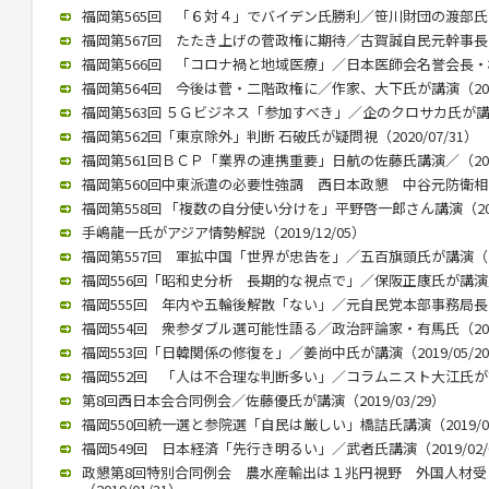
福岡第565回 「６対４」でバイデン氏勝利／笹川財団の渡部氏が講演
福岡第567回 たたき上げの菅政権に期待／古賀誠自民元幹事長（20
福岡第566回 「コロナ禍と地域医療」／日本医師会名誉会長・横倉氏
福岡第564回 今後は菅・二階政権に／作家、大下氏が講演（2020/
福岡第563回 ５Ｇビジネス「参加すべき」／企のクロサカ氏が講演（2
福岡第562回「東京除外」判断 石破氏が疑問視（2020/07/31）
福岡第561回ＢＣＰ「業界の連携重要」日航の佐藤氏講演／（2020/
福岡第560回中東派遣の必要性強調 西日本政懇 中谷元防衛相が講演
福岡第558回 「複数の自分使い分けを」平野啓一郎さん講演（2020
手嶋龍一氏がアジア情勢解説（2019/12/05）
福岡第557回 軍拡中国「世界が忠告を」／五百旗頭氏が講演（201
福岡556回「昭和史分析 長期的な視点で」／保阪正康氏が講演／（2
福岡555回 年内や五輪後解散「ない」／元自民党本部事務局長が講演
福岡554回 衆参ダブル選可能性語る／政治評論家・有馬氏（2019/
福岡553回「日韓関係の修復を」／姜尚中氏が講演（2019/05/2
福岡552回 「人は不合理な判断多い」／コラムニスト大江氏が講演（
第8回西日本会合同例会／佐藤優氏が講演（2019/03/29）
福岡550回統一選と参院選「自民は厳しい」橋詰氏講演（2019/03
福岡549回 日本経済「先行き明るい」／武者氏講演（2019/02/
政懇第8回特別合同例会 農水産輸出は１兆円視野 外国人材