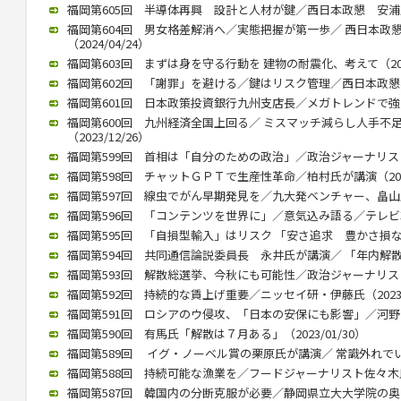
福岡第605回 半導体再興 設計と人材が鍵／西日本政懇 安浦氏が講
福岡第604回 男女格差解消へ／実態把握が第一歩／ 西日本政
（2024/04/24）
福岡第603回 まずは身を守る行動を 建物の耐震化、考えて（2024
福岡第602回 「謝罪」を避ける／鍵はリスク管理／西日本政懇、竹中
福岡第601回 日本政策投資銀行九州支店長／メガトレンドで強みを（
福岡第600回 九州経済全国上回る／ ミスマッチ減らし人手不
（2023/12/26）
福岡第599回 首相は「自分のための政治」／政治ジャーナリストの青
福岡第598回 チャットＧＰＴで生産性革命／柏村氏が講演（2023/
福岡第597回 線虫でがん早期発見を／九大発ベンチャー、畠山氏が講
福岡第596回 「コンテンツを世界に」／意気込み語る／テレビ朝日
福岡第595回 「自損型輸入」はリスク 「安さ追求 豊かさ損なう」 
福岡第594回 共同通信論説委員長 永井氏が講演／ 「年内解散」（2
福岡第593回 解散総選挙、今秋にも可能性／政治ジャーナリストの
福岡第592回 持続的な賃上げ重要／ニッセイ研・伊藤氏（2023/0
福岡第591回 ロシアのウ侵攻、「日本の安保にも影響」／河野前統合
福岡第590回 有馬氏「解散は７月ある」（2023/01/30）
福岡第589回 イグ・ノーベル賞の栗原氏が講演／ 常識外れでいられ
福岡第588回 持続可能な漁業を／フードジャーナリスト佐々木氏が講
福岡第587回 韓国内の分断克服が必要／静岡県立大大学院の奥薗教授