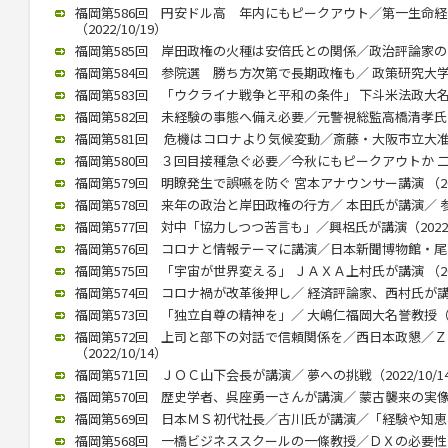
福岡第586回 円安ドル高 年内にもピークアウト／第一生命
（2022/10/19）
福岡第585回 岸田政権の火種は安倍氏との関係／政治評論家の田崎氏
福岡第584回 参院選 勝ち方次第で長期政権も／ 政策研究大学院大
福岡第583回 「ウクライナ戦争と平和の条件」 下斗米法政大名誉教
福岡第582回 未経験の事態へ備え必要／元警視総監高橋清孝氏（20
福岡第581回 危機はコロナより気候変動／斎藤・大阪市立大准教授
福岡第580回 ３回目接種急ぐ必要／今秋にもピークアウトか 二木氏
福岡第579回 明瞭発生で誤嚥を防ぐ 宮本アナウンサー講演 （2022
福岡第578回 来年の政治と岸田政権の行方／ 本田氏が講演／ 参院
福岡第577回 対中「協力しつつ苦言も」／興梠氏が講演（2022/1
福岡第576回 コロナと情報テーマに講演／日本新聞博物館・尾高館長
福岡第575回 「宇宙が世界変える」 ＪＡＸＡ上村氏が講演 （2022
福岡第574回 コロナ禍が改革後押し／ 経済評論家、西村氏が講演（2
福岡第573回 「独立自尊の精神を」／ 大嶋仁福岡大名誉教授（202
福岡第572回 上司と部下の対話で信頼関係を／西日本政懇／
（2022/10/14）
福岡第571回 ＪＯＣ山下会長が講演／ 夢への挑戦（2022/10/1
福岡第570回 歴史学者、呉座勇一さんが講演／ 蒙古襲来の実像に迫
福岡第569回 日本ＭＳ初代社長／古川氏が講演／「経験や知恵、若
福岡第568回 一橋ビジネススクールの一條教授／ＤＸの必要性と本質