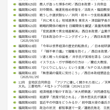
福岡第625回 商人が造った博多の町／西日本政懇・３月例会 歴史
福岡第624回 対中関係、機運見極め修復を／法政大・福田教授が講演
福岡第623回 戦うしか選択肢ない／共同・前キーウ支局長講演（20
福岡第622回 「共に考える」地域連携を 東京大・津田副学長が講演（
福岡第621回 戦略的関係の維持を 日韓関係を展望／奥薗秀樹教授 （
福岡第620回 「官民連携で男女格差解消」 西日本政懇／企業代表の
福岡第619回 「日本政治のターニングポイント」／西日本政
（2025/09/30）
福岡第618回 「今年は世界経済の歴史的転換点」／ 日本総研調査部
福岡第617回 「『親不孝介護』で離職を防ぐ」／ 西日本政懇／ 川
福岡第615回 ソ連と戦った抑留者／ 井手氏が実相を語る（2025/
福岡第614回 イスラエル・ガザ停戦の行方は…／慶応大教授、錦田氏
福岡第613回 「ひとりにしない」という支援／ＮＰＯ法人抱樸理事
福岡第612回 「無意識の偏見に気付こう」／西日本政経懇話
（2025/01/29）
12月 全地区合同例会 「アジアに優しく開かれた街に」／天
大丸、三菱地所／４社トップら討論（2024/12/23）
福岡第610回 経済格差が動かす政治／米大統領選／共同通信社客員
福岡第609回 総選挙「民度が試される」／鈴木哲夫氏が講演（202
福岡第608回 習近平の中国をどうみるか／ 前中国大使の垂氏が講演（
福岡第607回 政治の状況 都知事選で一変／蓮舫氏敗北 