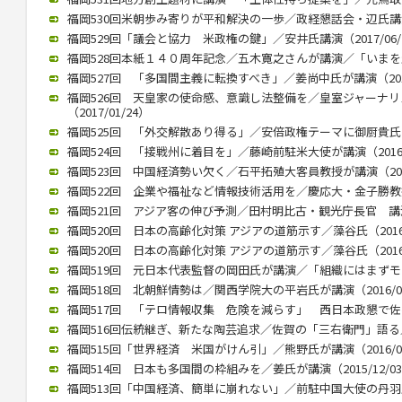
福岡530回米朝歩み寄りが平和解決の一歩／政経懇話会・辺氏講演（2
福岡529回「議会と協力 米政権の鍵」／安井氏講演（2017/06/
福岡528回本紙１４０周年記念／五木寛之さんが講演／「いまを生きる
福岡527回 「多国間主義に転換すべき」／姜尚中氏が講演（2017/
福岡526回 天皇家の使命感、意識し法整備を／皇室ジャーナ
（2017/01/24）
福岡525回 「外交解散あり得る」／安倍政権テーマに御厨貴氏が講演
福岡524回 「接戦州に着目を」／藤崎前駐米大使が講演（2016/1
福岡523回 中国経済勢い欠く／石平拓殖大客員教授が講演（2016/
福岡522回 企業や福祉など情報技術活用を／慶応大・金子勝教授 講
福岡521回 アジア客の伸び予測／田村明比古・観光庁長官 講演 （2
福岡520回 日本の高齢化対策 アジアの道筋示す／藻谷氏（2016/
福岡520回 日本の高齢化対策 アジアの道筋示す／藻谷氏（2016/
福岡519回 元日本代表監督の岡田氏が講演／「組織にはまずモラルが
福岡518回 北朝鮮情勢は／関西学院大の平岩氏が講演（2016/04
福岡517回 「テロ情報収集 危険を減らす」 西日本政懇で佐々木氏
福岡516回伝統継ぎ、新たな陶芸追求／佐賀の「三右衛門」語る／西
福岡515回「世界経済 米国がけん引」／熊野氏が講演（2016/01
福岡514回 日本も多国間の枠組みを／姜氏が講演（2015/12/0
福岡513回「中国経済、簡単に崩れない」／前駐中国大使の丹羽氏が講