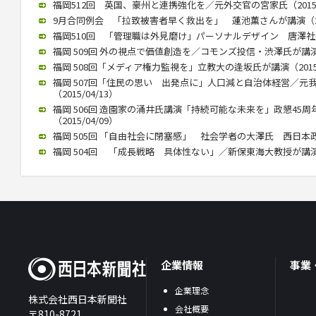
福岡512回 英国、豪州と連携強化を／元外交官の宮家氏（2015/1
9月合同例会 「拉致被害者早く救出を」 蓮池薫さんが講演（2015
福岡510回 「管理職は外見磨け」パーソナルデザイン 唐澤社長講演
福岡 509回 外の視点で価値創造を／コモンズ投信・渋澤氏が講演（2
福岡 508回「メディア権力監視を」立教大の逢坂氏が講演（2015/
福岡 507回「住民の思い 出発点に」人口減と自治体経営／元
（2015/04/13）
福岡 506回 造園家の涌井氏講演「持続可能な未来を」政懇45
（2015/04/09）
福岡 505回 「自由社会に閉塞感」 社会学者の大澤氏 西日本政懇で
福岡 504回 「成長戦略 具体性ない」／新保東海大教授が講演（20
企業情報
事業
企業理念
株式会社西日本新聞社
会社概要
〒810-8721