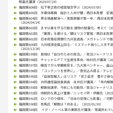
鮫島氏講演（2024/07/24）
福岡第606回 松下幸之助の経営理念学ぶ（2024/07/05）
福岡第605回 半導体再興 設計と人材が鍵／西日本政懇 安浦氏が講
福岡第604回 男女格差解消へ／実態把握が第一歩／ 西日本政
（2024/04/24）
福岡第603回 まずは身を守る行動を 建物の耐震化、考えて（2024
福岡第602回 「謝罪」を避ける／鍵はリスク管理／西日本政懇、竹中
福岡第601回 日本政策投資銀行九州支店長／メガトレンドで強みを（
福岡第600回 九州経済全国上回る／ ミスマッチ減らし人手不
（2023/12/26）
福岡第599回 首相は「自分のための政治」／政治ジャーナリストの青
福岡第598回 チャットＧＰＴで生産性革命／柏村氏が講演（2023/
福岡第597回 線虫でがん早期発見を／九大発ベンチャー、畠山氏が講
福岡第596回 「コンテンツを世界に」／意気込み語る／テレビ朝日
福岡第595回 「自損型輸入」はリスク 「安さ追求 豊かさ損なう」 
福岡第594回 共同通信論説委員長 永井氏が講演／ 「年内解散」（2
福岡第593回 解散総選挙、今秋にも可能性／政治ジャーナリストの
福岡第592回 持続的な賃上げ重要／ニッセイ研・伊藤氏（2023/0
福岡第591回 ロシアのウ侵攻、「日本の安保にも影響」／河野前統合
福岡第590回 有馬氏「解散は７月ある」（2023/01/30）
福岡第589回 イグ・ノーベル賞の栗原氏が講演／ 常識外れでいられ