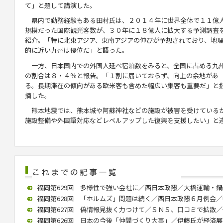
て」と題して講演した。
県内で勤務経験もある田村氏は、２０１４年に世界全体で１１億
規模だった国際観光客数が、３０年に１８億人に拡大する予測調査
紹介。「特に北東アジア、東南アジアの伸びが予想されており、地
的に近い九州は優位だ」と語った。
一方、日本国内での外国人延べ宿泊数をみると、全国に占める九
の割合は８・４％と報告。「１割に届いておらず、向上の余地があ
る。長期滞在の傾向がある欧米客も含めた幅広い集客も重要だ」と
摘した。
熊本地震では、熊本城や阿蘇神社などの施設が被害を受けている
施設整備や外国語対応などレベルアップした復興を支援したい」と
福岡第629回 多様性で強い会社に／西日本政懇／大橋運輸・鍋嶋社長
福岡第628回 「ホルムズ」問題は続く／西日本政懇６月例会／中川氏
福岡第627回 偽情報見抜く力つけて／ＳＮＳ、口コミで拡散／個人
福岡第626回 日本の今後「仲間づくり大事」／伊藤氏が経済展望語る