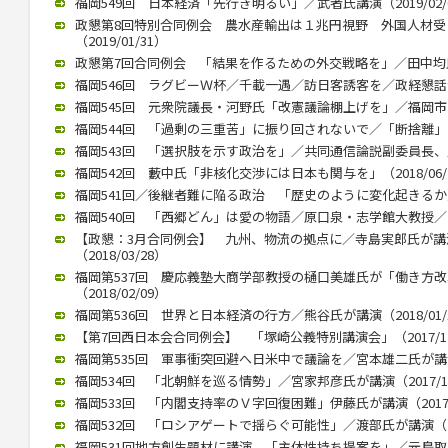
福岡549回 日本経済「先行き明るい」／武者氏講演（2019/02/
政懇第8回特別合同例会 農水産輸出は１兆円視野 外国人材
（2019/01/31）
政懇第7回合同例会 「結果を作るための外交戦略を」／田中均氏が講
福岡546回 ラグビーＷ杯／千載一遇／訪日客誘客を／政経懇話会で徳
福岡545回 元衆院議長・河野氏「改憲議論棚上げを」／福岡市内で講
福岡544回 「過剰の三重苦」に振り回されないで／「断捨離」のや
福岡543回 「選択肢を示す政治を」／共同通信論説副委員長、川上氏
福岡542回 藪中氏「非核化交渉には日本も関与を」（2018/06/
福岡541回／後継者難に陥る政治 「歴史のように変化起きるか」／御
福岡540回 「西郷どん」は愛の物語／原口泉・志学館大教授／西日本
【政懇：3月合同例会】 九州、物流の拠点に／寺島実郎氏が
（2018/03/28）
福岡第537回 慶応義塾大商学部教授の樋口美雄氏が「働き方
（2018/02/09）
福岡第536回 世界と日本経済の行方／熊谷氏が講演（2018/01/
【第7回西日本会合同例会】 「塚崎公義特別講演会」（2017/12
福岡第535回 軍事衝突回避へ日米中で議論を／宮本雄二氏が講演（2
福岡534回 「北朝鮮を巡る情勢」／宮家邦彦氏が講演（2017/10
福岡533回 「内閣支持率のＶ字回復困難」伊藤氏が講演（2017/0
福岡532回 「ロシアゲートで揺らぐ可能性」／渡部氏が講演（201
福岡531回地方創生題材に講演 「主体性持ち提案を」／元鳥取県知