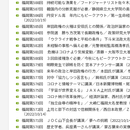
福岡第588回 持続可能な漁業を／フードジャーナリスト佐々木氏が講
福岡第587回 韓国内の分断克服が必要／静岡県立大大学院の奥薗教授
福岡第586回 円安ドル高 年内にもピークアウト／第一生命
（2022/10/19）
福岡第585回 岸田政権の火種は安倍氏との関係／政治評論家の田崎氏
福岡第584回 参院選 勝ち方次第で長期政権も／ 政策研究大学院大
福岡第583回 「ウクライナ戦争と平和の条件」 下斗米法政大名誉教
福岡第582回 未経験の事態へ備え必要／元警視総監高橋清孝氏（20
福岡第581回 危機はコロナより気候変動／斎藤・大阪市立大准教授
福岡第580回 ３回目接種急ぐ必要／今秋にもピークアウトか 二木氏
福岡第579回 明瞭発生で誤嚥を防ぐ 宮本アナウンサー講演 （2022
福岡第578回 来年の政治と岸田政権の行方／ 本田氏が講演／ 参院
福岡第577回 対中「協力しつつ苦言も」／興梠氏が講演（2022/1
福岡第576回 コロナと情報テーマに講演／日本新聞博物館・尾高館長
福岡第575回 「宇宙が世界変える」 ＪＡＸＡ上村氏が講演 （2022
福岡第574回 コロナ禍が改革後押し／ 経済評論家、西村氏が講演（2
福岡第573回 「独立自尊の精神を」／ 大嶋仁福岡大名誉教授（202
福岡第572回 上司と部下の対話で信頼関係を／西日本政懇／
（2022/10/14）
福岡第571回 ＪＯＣ山下会長が講演／ 夢への挑戦（2022/10/1
福岡第570回 歴史学者、呉座勇一さんが講演／ 蒙古襲来の実像に迫