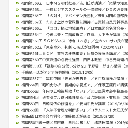
福岡第569回 日本ＭＳ初代社長／古川氏が講演／「経験や知恵、若
福岡第568回 一橋ビジネススクールの一條教授／ＤＸの必要性と本質
福岡第565回 「６対４」でバイデン氏勝利／笹川財団の渡部氏が講演
福岡第567回 たたき上げの菅政権に期待／古賀誠自民元幹事長（20
福岡第566回 「コロナ禍と地域医療」／日本医師会名誉会長・横倉氏
福岡第564回 今後は菅・二階政権に／作家、大下氏が講演（2020/
福岡第563回 ５Ｇビジネス「参加すべき」／企のクロサカ氏が講演（2
福岡第562回「東京除外」判断 石破氏が疑問視（2020/07/31）
福岡第561回ＢＣＰ「業界の連携重要」日航の佐藤氏講演／（2020/
福岡第560回中東派遣の必要性強調 西日本政懇 中谷元防衛相が講演
福岡第558回 「複数の自分使い分けを」平野啓一郎さん講演（2020
手嶋龍一氏がアジア情勢解説（2019/12/05）
福岡第557回 軍拡中国「世界が忠告を」／五百旗頭氏が講演（201
福岡556回「昭和史分析 長期的な視点で」／保阪正康氏が講演／（2
福岡555回 年内や五輪後解散「ない」／元自民党本部事務局長が講演
福岡554回 衆参ダブル選可能性語る／政治評論家・有馬氏（2019/
福岡553回「日韓関係の修復を」／姜尚中氏が講演（2019/05/2
福岡552回 「人は不合理な判断多い」／コラムニスト大江氏が講演（
第8回西日本会合同例会／佐藤優氏が講演（2019/03/29）
福岡550回統一選と参院選「自民は厳しい」橋詰氏講演（2019/03