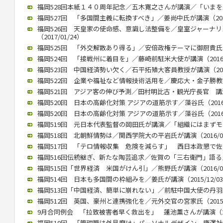
福岡528回本紙１４０周年記念／五木寛之さんが講演／「いまを生きる
福岡527回 「多国間主義に転換すべき」／姜尚中氏が講演（2017/
福岡526回 天皇家の使命感、意識し法整備を／皇室ジャーナ
（2017/01/24）
福岡525回 「外交解散あり得る」／安倍政権テーマに御厨貴氏が講演
福岡524回 「接戦州に着目を」／藤崎前駐米大使が講演（2016/1
福岡523回 中国経済勢い欠く／石平拓殖大客員教授が講演（2016/
福岡522回 企業や福祉など情報技術活用を／慶応大・金子勝教授 講
福岡521回 アジア客の伸び予測／田村明比古・観光庁長官 講演 （2
福岡520回 日本の高齢化対策 アジアの道筋示す／藻谷氏（2016/
福岡520回 日本の高齢化対策 アジアの道筋示す／藻谷氏（2016/
福岡519回 元日本代表監督の岡田氏が講演／「組織にはまずモラルが
福岡518回 北朝鮮情勢は／関西学院大の平岩氏が講演（2016/04
福岡517回 「テロ情報収集 危険を減らす」 西日本政懇で佐々木氏
福岡516回伝統継ぎ、新たな陶芸追求／佐賀の「三右衛門」語る／西
福岡515回「世界経済 米国がけん引」／熊野氏が講演（2016/01
福岡514回 日本も多国間の枠組みを／姜氏が講演（2015/12/0
福岡513回「中国経済、簡単に崩れない」／前駐中国大使の丹羽氏が講
福岡512回 英国、豪州と連携強化を／元外交官の宮家氏（2015/1
9月合同例会 「拉致被害者早く救出を」 蓮池薫さんが講演（2015
福岡510回 「管理職は外見磨け」パーソナルデザイン 唐澤社長講演