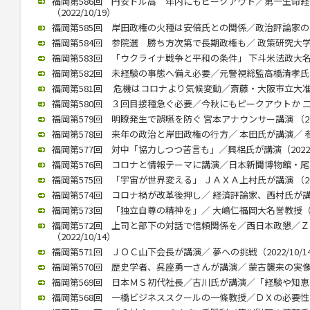
福岡第586回 円安ドル高 年内にもピークアウト／第一生命
（2022/10/19）
福岡第585回 岸田政権の火種は安倍氏との関係／政治評論家の田崎氏
福岡第584回 参院選 勝ち方次第で長期政権も／ 政策研究大学院大
福岡第583回 「ウクライナ戦争と平和の条件」 下斗米法政大名誉教
福岡第582回 未経験の事態へ備え必要／元警視総監高橋清孝氏（20
福岡第581回 危機はコロナより気候変動／斎藤・大阪市立大准教授
福岡第580回 ３回目接種急ぐ必要／今秋にもピークアウトか 二木氏
福岡第579回 明瞭発生で誤嚥を防ぐ 宮本アナウンサー講演 （2022
福岡第578回 来年の政治と岸田政権の行方／ 本田氏が講演／ 参院
福岡第577回 対中「協力しつつ苦言も」／興梠氏が講演（2022/1
福岡第576回 コロナと情報テーマに講演／日本新聞博物館・尾高館長
福岡第575回 「宇宙が世界変える」 ＪＡＸＡ上村氏が講演 （2022
福岡第574回 コロナ禍が改革後押し／ 経済評論家、西村氏が講演（2
福岡第573回 「独立自尊の精神を」／ 大嶋仁福岡大名誉教授（202
福岡第572回 上司と部下の対話で信頼関係を／西日本政懇／
（2022/10/14）
福岡第571回 ＪＯＣ山下会長が講演／ 夢への挑戦（2022/10/1
福岡第570回 歴史学者、呉座勇一さんが講演／ 蒙古襲来の実像に迫
福岡第569回 日本ＭＳ初代社長／古川氏が講演／「経験や知恵、若
福岡第568回 一橋ビジネススクールの一條教授／ＤＸの必要性と本質