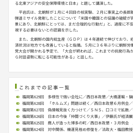
る北東アジアの安全保障環境と日本」と題して講演した。
平岩氏は、北朝鮮が１月に４回目の核実験、２月に事実上の長距
弾道ミサイル発射したことについて「米国や韓国との協議の破綻が
景にあり、北朝鮮にとっては、まだ合理的な行動だ」と、過度に不
視する必要はないとの認識を示した。
また、北朝鮮の国内総生産（ＧＤＰ）は４年連続で伸びており、
済状況は地方でも改善していると指摘。５月に３６年ぶりに朝鮮労
党大会が開かれる予定で、「大会が終われば、これまでの挑発行為
ら対話姿勢に転じる可能性がある」と話した。
福岡第629回 多様性で強い会社に／西日本政懇／大橋運輸・鍋嶋社長
福岡第628回 「ホルムズ」問題は続く／西日本政懇６月例会／中川氏
福岡第627回 偽情報見抜く力つけて／ＳＮＳ、口コミで拡散／個人
福岡第626回 日本の今後「仲間づくり大事」／伊藤氏が経済展望語る
福岡第625回 商人が造った博多の町／西日本政懇・３月例会 歴史
福岡第624回 対中関係、機運見極め修復を／法政大・福田教授が講演