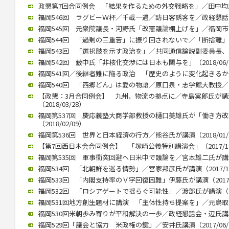
政懇第7回合同例会 「結果を作るための外交戦略を」／田中均氏が講
福岡546回 ラグビーＷ杯／千載一遇／訪日客誘客を／政経懇話会で徳
福岡545回 元衆院議長・河野氏「改憲議論棚上げを」／福岡市内で講
福岡544回 「過剰の三重苦」に振り回されないで／「断捨離」のや
福岡543回 「選択肢を示す政治を」／共同通信論説副委員長、川上氏
福岡542回 藪中氏「非核化交渉には日本も関与を」（2018/06/
福岡541回／後継者難に陥る政治 「歴史のように変化起きるか」／御
福岡540回 「西郷どん」は愛の物語／原口泉・志学館大教授／西日本
【政懇：3月合同例会】 九州、物流の拠点に／寺島実郎氏が
（2018/03/28）
福岡第537回 慶応義塾大商学部教授の樋口美雄氏が「働き方
（2018/02/09）
福岡第536回 世界と日本経済の行方／熊谷氏が講演（2018/01/
【第7回西日本会合同例会】 「塚崎公義特別講演会」（2017/12
福岡第535回 軍事衝突回避へ日米中で議論を／宮本雄二氏が講演（2
福岡534回 「北朝鮮を巡る情勢」／宮家邦彦氏が講演（2017/10
福岡533回 「内閣支持率のＶ字回復困難」伊藤氏が講演（2017/0
福岡532回 「ロシアゲートで揺らぐ可能性」／渡部氏が講演（201
福岡531回地方創生題材に講演 「主体性持ち提案を」／元鳥取県知
福岡530回米朝歩み寄りが平和解決の一歩／政経懇話会・辺氏講演（2
福岡529回「議会と協力 米政権の鍵」／安井氏講演（2017/06/