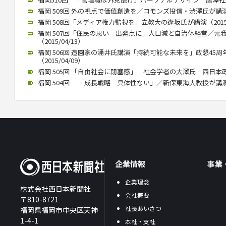
福岡 509回 外の視点で価値創造を／コモンズ投信・渋澤氏が講演（2
福岡 508回「メディア権力監視を」立教大の逢坂氏が講演（2015/
福岡 507回「住民の思い 出発点に」人口減と自治体経営／元
（2015/04/13）
福岡 506回 造園家の涌井氏講演「持続可能な未来を」政懇45
（2015/04/09）
福岡 505回 「自由社会に閉塞感」 社会学者の大澤氏 西日本政懇で
福岡 504回 「成長戦略 具体性ない」／新保東海大教授が講演（20
企業情報
事業
企業理念
株式会社西日本新聞社
会社概要
〒810-8721
社長あいさつ
福岡県福岡市中央区天神
1-4-1
本社・支社