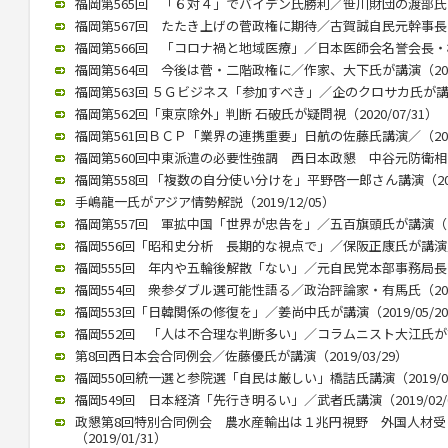
福岡第565回 「６対４」でバイデン氏勝利／笹川財団の渡部氏が講演
福岡第567回 たたき上げの菅政権に期待／古賀誠自民元幹事長（20
福岡第566回 「コロナ禍と地域医療」／日本医師会名誉会長・横倉氏
福岡第564回 今後は菅・二階政権に／作家、大下氏が講演（2020/
福岡第563回 ５Ｇビジネス「参加すべき」／企のクロサカ氏が講演（2
福岡第562回「東京除外」判断 石破氏が疑問視（2020/07/31）
福岡第561回ＢＣＰ「業界の連携重要」日航の佐藤氏講演／（2020/
福岡第560回中東派遣の必要性強調 西日本政懇 中谷元防衛相が講演
福岡第558回 「複数の自分使い分けを」平野啓一郎さん講演（2020
手嶋龍一氏がアジア情勢解説（2019/12/05）
福岡第557回 軍拡中国「世界が忠告を」／五百旗頭氏が講演（201
福岡556回「昭和史分析 長期的な視点で」／保阪正康氏が講演／（2
福岡555回 年内や五輪後解散「ない」／元自民党本部事務局長が講演
福岡554回 衆参ダブル選可能性語る／政治評論家・有馬氏（2019/
福岡553回「日韓関係の修復を」／姜尚中氏が講演（2019/05/2
福岡552回 「人は不合理な判断多い」／コラムニスト大江氏が講演（
第8回西日本会合同例会／佐藤優氏が講演（2019/03/29）
福岡550回統一選と参院選「自民は厳しい」橋詰氏講演（2019/03
福岡549回 日本経済「先行き明るい」／武者氏講演（2019/02/
政懇第8回特別合同例会 農水産輸出は１兆円視野 外国人材
（2019/01/31）