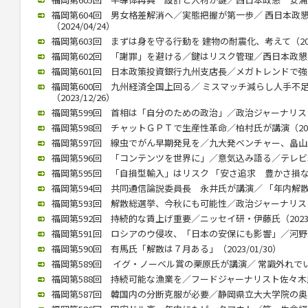
福岡第604回 男女格差解消へ／実態把握が第一歩／ 西日本政
（2024/04/24）
福岡第603回 まずは身を守る行動を 建物の耐震化、考えて（2024
福岡第602回 「謝罪」を避ける／鍵はリスク管理／西日本政懇、竹中
福岡第601回 日本政策投資銀行九州支店長／メガトレンドで強みを（
福岡第600回 九州経済全国上回る／ ミスマッチ減らし人手不
（2023/12/26）
福岡第599回 首相は「自分のための政治」／政治ジャーナリストの青
福岡第598回 チャットＧＰＴで生産性革命／柏村氏が講演（2023/
福岡第597回 線虫でがん早期発見を／九大発ベンチャー、畠山氏が講
福岡第596回 「コンテンツを世界に」／意気込み語る／テレビ朝日
福岡第595回 「自損型輸入」はリスク 「安さ追求 豊かさ損なう」 
福岡第594回 共同通信論説委員長 永井氏が講演／ 「年内解散」（2
福岡第593回 解散総選挙、今秋にも可能性／政治ジャーナリストの
福岡第592回 持続的な賃上げ重要／ニッセイ研・伊藤氏（2023/0
福岡第591回 ロシアのウ侵攻、「日本の安保にも影響」／河野前統合
福岡第590回 有馬氏「解散は７月ある」（2023/01/30）
福岡第589回 イグ・ノーベル賞の栗原氏が講演／ 常識外れでいられ
福岡第588回 持続可能な漁業を／フードジャーナリスト佐々木氏が講
福岡第587回 韓国内の分断克服が必要／静岡県立大大学院の奥薗教授