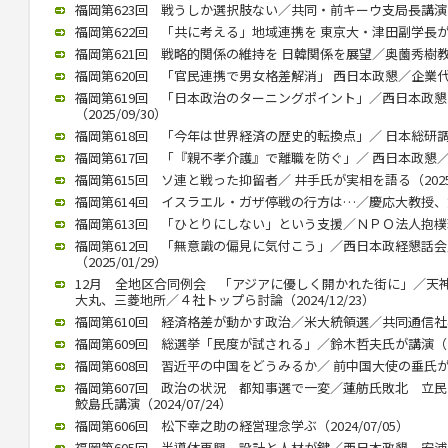
福岡第623回 戦うしか選択肢ない／共同・前キーウ支局長講演（20
福岡第622回 「共に考える」地域連携を 東京大・津田副学長が講演（
福岡第621回 戦略的関係の維持を 日韓関係を展望／奥薗秀樹教授 （
福岡第620回 「官民連携で男女格差解消」 西日本政懇／企業代表の
福岡第619回 「日本政治のターニングポイント」／西日本政
（2025/09/30）
福岡第618回 「今年は世界経済の歴史的転換点」／ 日本総研調査部
福岡第617回 「『親不孝介護』で離職を防ぐ」／ 西日本政懇／ 川
福岡第615回 ソ連と戦った抑留者／ 井手氏が実相を語る（2025/
福岡第614回 イスラエル・ガザ停戦の行方は…／慶応大教授、錦田氏
福岡第613回 「ひとりにしない」という支援／ＮＰＯ法人抱樸理事
福岡第612回 「無意識の偏見に気付こう」／西日本政経懇話
（2025/01/29）
12月 全地区合同例会 「アジアに優しく開かれた街に」／天
大丸、三菱地所／４社トップら討論（2024/12/23）
福岡第610回 経済格差が動かす政治／米大統領選／共同通信社客員
福岡第609回 総選挙「民度が試される」／鈴木哲夫氏が講演（202
福岡第608回 習近平の中国をどうみるか／ 前中国大使の垂氏が講演（
福岡第607回 政治の状況 都知事選で一変／蓮舫氏敗北 
鮫島氏講演（2024/07/24）
福岡第606回 松下幸之助の経営理念学ぶ（2024/07/05）
福岡第605回 半導体再興 設計と人材が鍵／西日本政懇 安浦氏が講