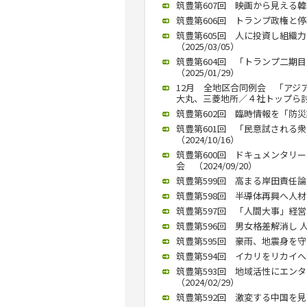
筑豊第607回 映画から見える韓国
筑豊第606回 トランプ政権と停戦の
筑豊第605回 人に投資し組織
（2025/03/05）
筑豊第604回 「トランプ二期
（2025/01/29）
12月 全地区合同例会 「アジ
大丸、三菱地所／４社トップら討論（
筑豊第602回 臨時情報を「防災訓
筑豊第601回 「民意試される
（2024/10/16）
筑豊第600回 ドキュメンタリ
会 （2024/09/20）
筑豊第599回 高まる岸田責任論、
筑豊第598回 半導体再興へ人材育成
筑豊第597回 「人間大事」経営の
筑豊第596回 男女格差解消し 人
筑豊第595回 豪雨、地震身を守る行
筑豊第594回 イカリをリカイへ変
筑豊第593回 地域活性にエン
（2024/02/29）
筑豊第592回 激変する中国を見つ