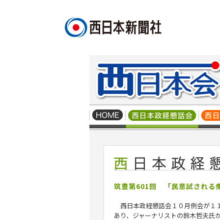
筑豊第601回 「民意試される
西日本政経懇話会１０月例会が１
あり、ジャーナリストの
鈴木哲夫
氏