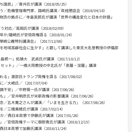
国民」／青井氏が講演（2018/05/25）
う／危機管理専門家、国崎氏講演／政経懇話会（2018/04/18）
、物流の拠点に／寺島実郎氏が講演「世界の構造変化と日本の針路」
う対応／高岡氏が講演（2018/02/09）
か/龍崎氏が安倍政権語る（2018/01/24）
公義特別講演会」（2017/12/06）
ムを地域高齢社会に生かす」と題して講演した東京大名誉教授の伊福部
統一」拓殖大 武貞氏が講演 （2017/10/12）
のリセット」／一橋大院教授の中北氏が「表層・深層」講演
る」渡部氏トランプ政権を語る（2017/08/02）
大崎氏／（2017/07/04）
不安」／中野晃一氏が講演（2017/06/26）
」／安井明彦氏が米新政権の影響講演（2017/06/26）
念／五木寛之さんが講演／「いまを生きる力」（2017/06/26）
／三橋美穂氏が講演（2017/02/14）
か／西日本政懇で伊藤氏が講演（2017/01/26）
／安倍政権テーマに御厨貴氏が講演（2016/12/15）
日本政懇で加藤氏講演（2016/11/24）