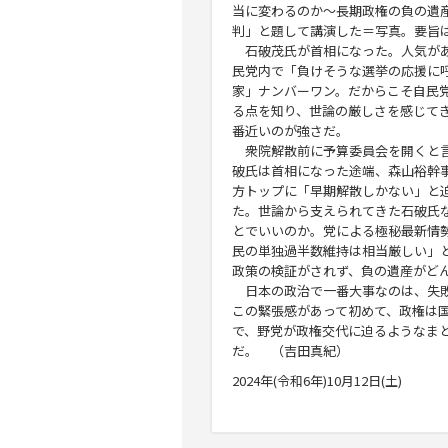
当に変わるのか～長期政権の負の遺
判」と題して講演した＝写真。要旨
石破茂氏が首相になった。人気が
民党内で「負けそうな選挙の応援に
家」ナンバーワン。だからこそ自民
る点を知り、世論の厳しさを感じて
番近いのが強さだ。
衆院解散前に予算委員会を開くと
破氏は首相になった途端、森山裕幹
方トップに「早期解散しかない」と
た。世論から支えられてきた石破氏
とでいいのか。党による極秘最新情
民の単独過半数維持は相当厳しい」
政策の検証がされず、負の遺産がど
日本の政治で一番大事なのは、失敗
この緊張感があって初めて、政権は
で、野党が政権交代に迫るようなま
だ。
（吉田真紀）
2024年(令和6年)10月12日(土)