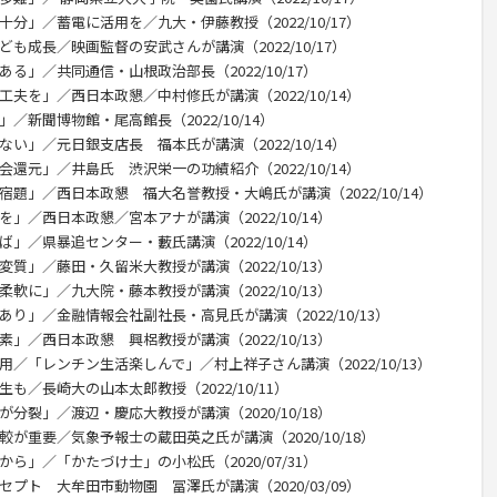
分」／蓄電に活用を／九大・伊藤教授（2022/10/17）
も成長／映画監督の安武さんが講演（2022/10/17）
る」／共同通信・山根政治部長（2022/10/17）
夫を」／西日本政懇／中村修氏が講演（2022/10/14）
／新聞博物館・尾高館長（2022/10/14）
い」／元日銀支店長 福本氏が講演（2022/10/14）
還元」／井島氏 渋沢栄一の功績紹介（2022/10/14）
宿題」／西日本政懇 福大名誉教授・大嶋氏が講演（2022/10/14）
」／西日本政懇／宮本アナが講演（2022/10/14）
」／県暴追センター・藪氏講演（2022/10/14）
質」／藤田・久留米大教授が講演（2022/10/13）
軟に」／九大院・藤本教授が講演（2022/10/13）
あり」／金融情報会社副社長・高見氏が講演（2022/10/13）
」／西日本政懇 興梠教授が講演（2022/10/13）
用／「レンチン生活楽しんで」／村上祥子さん講演（2022/10/13）
も／長崎大の山本太郎教授（2022/10/11）
分裂」／渡辺・慶応大教授が講演（2020/10/18）
較が重要／気象予報士の蔵田英之氏が講演（2020/10/18）
ら」／「かたづけ士」の小松氏（2020/07/31）
プト 大牟田市動物園 冨澤氏が講演（2020/03/09）