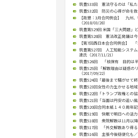
筑豊533回 憲法守るのは「私たち
筑豊532回 防災の心得が命を救
【政懇：3月合同例会】 九州
（2018/03/28）
筑豊第529回 米国「三大問題」ど
筑豊第528回 憲法改正発議は今年
【第7回西日本会合同例会】 「塚崎
筑豊第527回 人工知能システ
達氏（2017/11/21）
筑豊526回 「核保有 目的は半島
筑豊525回 「解散理由は疑惑
（2017/09/22）
筑豊524回「最後まで騒がせて終わ
筑豊523回女性の力生かせる地域に／
筑豊522回「トランプ政権との協調
筑豊521回「当面は円安の追い風も
筑豊520回合同本紙１４０周年記
筑豊519回 快眠で明日への活力を
筑豊518回 衆院解散は11月以降
筑豊517回 「外交解散あり得る」
筑豊516回 主張今後穏便化も／西