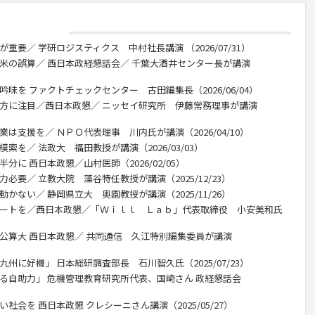
重要／ 学研ロジスティクス 中村社長講演 （2026/07/31）
 米の誤算／ 西日本政経懇話会／ 千葉大酒井センター長が講演
味を ファクトチェックセンター 古田編集長（2026/06/04）
行方に注目／西日本政懇／ ニッセイ研究所 伊藤常務理事が講演
は支援を／ ＮＰＯ代表理事 川内氏が講演（2026/04/10）
索を／ 法政大 福田教授が講演（2026/03/03）
分に 西日本政懇／山村医師（2026/02/05）
必要／ 立教大院 藻谷特任教授が講演（2025/12/23）
かない／ 静岡県立大 奥園教授が講演（2025/11/26）
デートを／西日本政懇／「Ｗｉｌｌ Ｌａｂ」代表取締役 小安美和氏
の公算大 西日本政懇／ 共同通信 久江特別編集委員が講演
州に好機」 日本総研調査部長 石川智久氏（2025/07/23）
れる自助力」 危機管理教育研究所代表、国崎さん 政経懇話会
社会を 西日本政懇 クレシーニさん講演（2025/05/27）