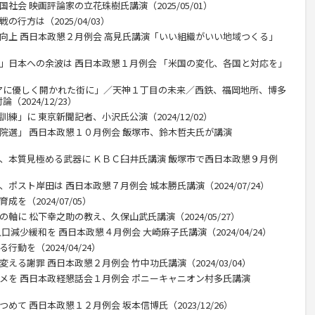
社会 映画評論家の立花珠樹氏講演（2025/05/01）
行方は（2025/04/03）
力向上 西日本政懇２月例会 高見氏講演「いい組織がいい地域つくる」
目」日本への余波は 西日本政懇１月例会 「米国の変化、各国と対応を」
アに優しく開かれた街に」／天神１丁目の未来／西鉄、福岡地所、博多
2024/12/23）
練」に 東京新聞記者、小沢氏公演（2024/12/02）
衆院選」 西日本政懇１０月例会 飯塚市、鈴木哲夫氏が講演
ー、本質見極める武器に ＫＢＣ臼井氏講演 飯塚市で西日本政懇９月例
ポスト岸田は 西日本政懇７月例会 城本勝氏講演（2024/07/24）
を（2024/07/05）
軸に 松下幸之助の教え、久保山武氏講演（2024/05/27）
口減少緩和を 西日本政懇４月例会 大崎麻子氏講演（2024/04/24）
動を（2024/04/24）
える謝罪 西日本政懇２月例会 竹中功氏講演（2024/03/04）
タメを 西日本政経懇話会１月例会 ポニーキャニオン村多氏講演
めて 西日本政懇１２月例会 坂本信博氏（2023/12/26）