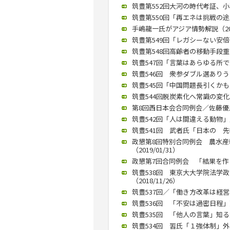
筑豊第552回大河の時代考証、小
筑豊第550回「再エネは挑戦の途上
手嶋龍一氏がアジア情勢解説（2019
筑豊第549回「レガシーない安倍長
筑豊第548回高齢者の移動手段重要
筑豊547回「言葉はあらゆる所で変
筑豊546回 衆参ダブル選ありうる
筑豊545回「中国問題長引くかも」
筑豊544回脱炭素化へ常識の変化を
第8回西日本会合同例会／佐藤優氏が
筑豊542回「人は間違える動物」／
筑豊541回 武者氏「日本の 先行
政懇第8回特別合同例会 農水
（2019/01/31）
政懇第7回合同例会 「結果を作る
筑豊538回 東京大大学院法学
（2018/11/26）
筑豊537回／「働き方改革は経営戦
筑豊536回 「不安は過密日程」天
筑豊535回 「他人の言葉」知る大
筑豊534回 習氏「１強体制」外