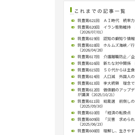
筑豊第621回 ＡＩ時代 統率力が
筑豊第620回 イラン態勢維持
（2026/07/01）
筑豊第619回 認知の癖知り情報吟
筑豊第618回 ホルムズ海峡／
（2026/04/28）
筑豊第617回 介護離職防止／企業
筑豊第616回 新たな対中関係 模
筑豊第615回 ５０代からは主食半
筑豊第614回 人口減 外国人の力
筑豊第613回 李大統領 理念で動
筑豊第612回 価値観のアップ
が講演（2025/10/21）
筑豊第611回 総裁選 前倒し
（2025/09/30）
筑豊第610回 「経済の転換点 九
筑豊第609回 「災害 求めら
（2025/06/23）
筑豊第608回 理解し、生きやすい