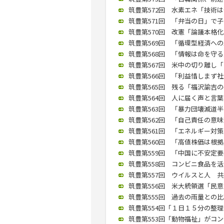
筑豊第572回 水素エネ「技術は十
筑豊第571回 「弁当の日」で子ど
筑豊第570回 改憲「論議本格化あ
筑豊第569回 「循環型経済への工
筑豊第568回 「情報は命を守る」
筑豊第567回 米中の切り離し「な
筑豊第566回 「利益惜しまず社会
筑豊第565回 残る「福沢諭吉の
筑豊第564回 人に届く声と言葉を
筑豊第563回 「暴力団壊滅道半ば
筑豊第562回 「自己責任の意味変
筑豊第561回 「エネルギー対策柔
筑豊第560回 「高値株価は根拠
筑豊第559回 「中国に不安定要素
筑豊第558回 コンビニ食品を活
筑豊第557回 ウイルスと人 共生
筑豊第556回 米大統領選「民意が
筑豊第555回 過去の雨量との比
筑豊第554回「１日１５分の整理か
筑豊第553回「動物福祉」がコンセ