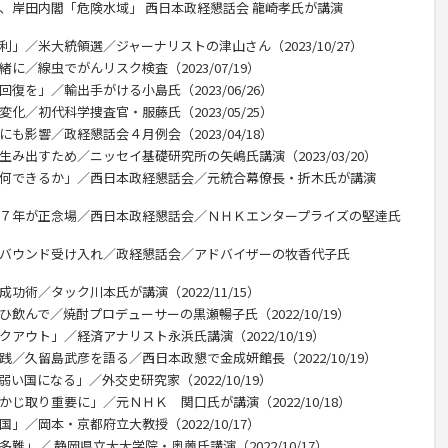
」、岸田内閣「危険水域」 西日本政経懇話会 龍崎孝氏が講演
利」／米大統領選／ジャーナリストの津山さん（2023/10/27）
に／線虫でがんリスク検査（2023/07/19）
復を」／輸出手がける小島氏（2023/06/26）
化／初代科学捜査官・服藤氏（2023/05/25）
も影響／政経懇話会４月例会（2023/04/18）
生み出すため／ニッセイ基礎研究所の矢嶋氏講演（2023/03/20）
に何できるか」／西日本政経懇話会／元統合幕僚長・折木氏が講演
後７年が正念場／西日本政経懇話会／ＮＨＫエンタープライズの堅達氏
ンバウンド受け入れ／政経懇話会／アドバイザーの牧香代子氏
功術／タック川本氏が講演（2022/11/15）
ひ飲んで／焼酎プロデューサーの黒瀬暢子氏（2022/10/19）
アウト」／経済アナリスト永浜氏講演（2022/10/19）
践／久留島武彦を語る／西日本政懇で金成妍館長（2022/10/19）
い国になる」／外交史研究家（2022/10/19）
かじ取り重要に」／元ＮＨＫ 関口氏が講演（2022/10/18）
」／岡本・京都府立大教授（2022/10/17）
難」／ 静岡県立大大学院・奥薗氏講演（2022/10/17）