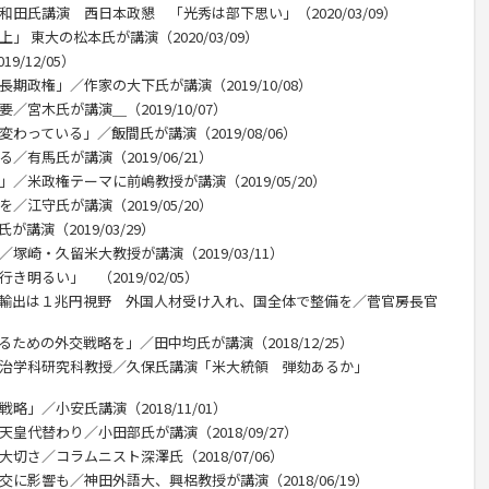
和田氏講演 西日本政懇 「光秀は部下思い」（2020/03/09）
」 東大の松本氏が講演（2020/03/09）
/12/05）
期政権」／作家の大下氏が講演（2019/10/08）
／宮木氏が講演＿（2019/10/07）
わっている」／飯間氏が講演（2019/08/06）
／有馬氏が講演（2019/06/21）
／米政権テーマに前嶋教授が講演（2019/05/20）
／江守氏が講演（2019/05/20）
講演（2019/03/29）
塚崎・久留米大教授が講演（2019/03/11）
き明るい」 （2019/02/05）
産輸出は１兆円視野 外国人材受け入れ、国全体で整備を／菅官房長官
ための外交戦略を」／田中均氏が講演（2018/12/25）
政治学科研究科教授／久保氏講演「米大統領 弾劾あるか」
略」／小安氏講演（2018/11/01）
皇代替わり／小田部氏が講演（2018/09/27）
切さ／コラムニスト深澤氏（2018/07/06）
交に影響も／神田外語大、興梠教授が講演（2018/06/19）