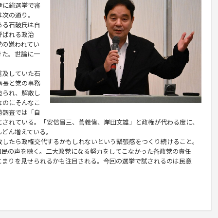
産に総選挙で審
は次の通り。
ある石破氏は自
呼ばれる政治
党の嫌われてい
きた。世論に一
言及していた石
事長と党の事務
迫られ、解散し
なのにそんなこ
勢調査では「自
とされている。「安倍晋三、菅義偉、岸田文雄」と政権が代わる度に、
んどん増えている。
したら政権交代するかもしれないという緊張感をつくり続けること。
国民の声を聴く。二大政党になる努力をしてこなかった各政党の責任
とまりを見せられるかも注目される。今回の選挙で試されるのは民意