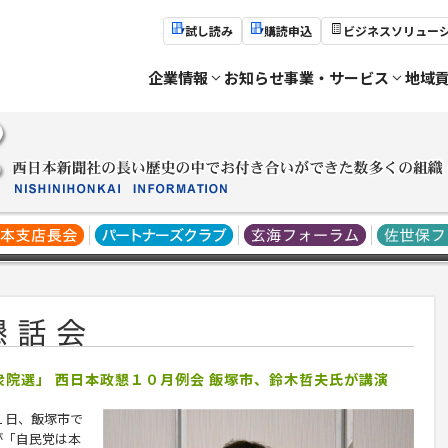
試し読み
購読申込
ビジネスソリュー
企業情報
お知らせ
事業・サービス
地域
衆院選」 西日本政懇１０月例会 飯塚市、鈴木哲夫氏が講演
１日、飯塚市で
が「自民党は本