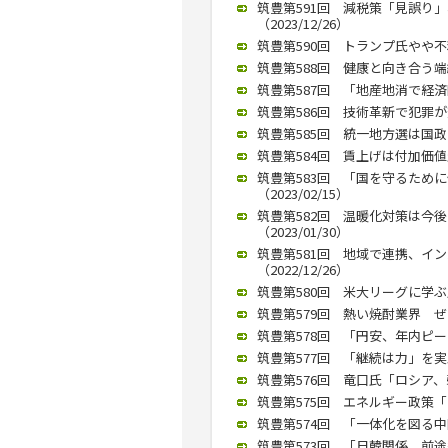
筑豊第591回 減税策「見誤り
（2023/12/26）
筑豊第590回 トランプ氏やや不
筑豊第588回 健康と向き合う端緒
筑豊第587回 「地産地消で経済回
筑豊第586回 技術革新で犯罪が変
筑豊第585回 統一地方選は国政に
筑豊第584回 賃上げは付加価値
筑豊第583回 「国を守るため
（2023/02/15）
筑豊第582回 温暖化対策は今
（2023/01/30）
筑豊第581回 地域で連携、イ
（2022/12/26）
筑豊第580回 米大リーグに学ぶ成
筑豊第579回 熱い焼酎業界 ぜ
筑豊第578回 「円安、年内ピーク
筑豊第577回 「継続は力」を実
筑豊第576回 竜口氏「ロシア、弱
筑豊第575回 エネルギー政策「
筑豊第574回 「一体化を図る中国
筑豊第573回 「日韓関係、前途多