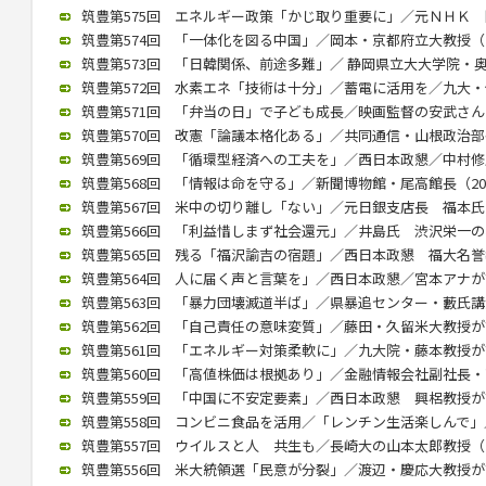
筑豊第575回 エネルギー政策「かじ取り重要に」／元ＮＨＫ 関口氏
筑豊第574回 「一体化を図る中国」／岡本・京都府立大教授（202
筑豊第573回 「日韓関係、前途多難」／ 静岡県立大大学院・奥薗氏
筑豊第572回 水素エネ「技術は十分」／蓄電に活用を／九大・伊藤教
筑豊第571回 「弁当の日」で子ども成長／映画監督の安武さんが講演
筑豊第570回 改憲「論議本格化ある」／共同通信・山根政治部長（2
筑豊第569回 「循環型経済への工夫を」／西日本政懇／中村修氏が講
筑豊第568回 「情報は命を守る」／新聞博物館・尾高館長（2022/
筑豊第567回 米中の切り離し「ない」／元日銀支店長 福本氏が講演
筑豊第566回 「利益惜しまず社会還元」／井島氏 渋沢栄一の功績紹
筑豊第565回 残る「福沢諭吉の宿題」／西日本政懇 福大名誉教授
筑豊第564回 人に届く声と言葉を」／西日本政懇／宮本アナが講演（
筑豊第563回 「暴力団壊滅道半ば」／県暴追センター・藪氏講演（2
筑豊第562回 「自己責任の意味変質」／藤田・久留米大教授が講演（
筑豊第561回 「エネルギー対策柔軟に」／九大院・藤本教授が講演（
筑豊第560回 「高値株価は根拠あり」／金融情報会社副社長・高見氏
筑豊第559回 「中国に不安定要素」／西日本政懇 興梠教授が講演（
筑豊第558回 コンビニ食品を活用／「レンチン生活楽しんで」／村
筑豊第557回 ウイルスと人 共生も／長崎大の山本太郎教授（202
筑豊第556回 米大統領選「民意が分裂」／渡辺・慶応大教授が講演（