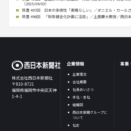
（2015/04/03）
筑豊 497回 日本の多様性「素晴らしい」／ダニエル・カールさん（2
筑豊 496回 「財政健全化計画に注目」／土居慶大教授／西日本政懇
企業情報
事業
企業理念
株式会社西日本新聞社
会社概要
〒810-8721
社長あいさつ
福岡県福岡市中央区天神
1-4-1
本社・支社
組織図
西日本新聞グループに
ついて
社史