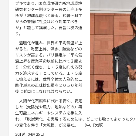
ブキであり、国立環境研究所地球環境
研究センター副センター長の江守正多
氏が「地球温暖化と豪雨、猛暑～科学
からの警鐘に社会はどう対応すべき
か」と題して講演した。要旨は次の通
り。
温暖化が進み、世界の平均気温が上
がると、海面上昇、洪水、熱波などの
リスクが高まる。パリ協定は「平均気
温上昇を産業革命以前に比べて２度よ
り十分低く保ち、１・５度に抑える努
力を追求する」としている。１・５度
に抑えるには、世界全体の人為的な二
酸化炭素の正味排出量を２０５０年前
後にゼロにしなければならない。
人類が化石燃料に代わる安く、安定
した（太陽光や風力、地熱などの）再
生可能エネルギーやシステムを手に入
れ、「脱炭素化」を実現するためには、どこでも吸ってよかったタ
の変化を伴う「大転換」が必要だ。 （中川次郎）
2019年04月25日