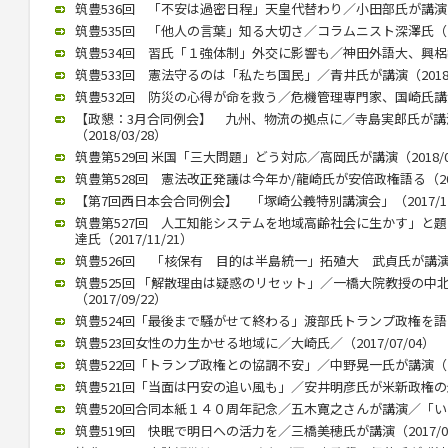
筑豊536回 「不安は過密日程」天皇代替わり／小田部氏が講演（20
筑豊535回 「他人の言葉」知る大切さ／コラムニスト深澤氏（201
筑豊534回 習氏「１強体制」外交に影響も／神田外語大、興梠教授が
筑豊533回 憲法守るのは「私たち国民」／青井氏が講演（2018/0
筑豊532回 防災の心得が命を救う／危機管理専門家、国崎氏講演／
【政懇：3月合同例会】 九州、物流の拠点に／寺島実郎氏が
（2018/03/28）
筑豊第529回 米国「三大問題」どう対応／高岡氏が講演（2018/02
筑豊第528回 憲法改正発議は今年か/龍崎氏が安倍政権語る（2018
【第7回西日本会合同例会】 「塚崎公義特別講演会」（2017/12
筑豊第527回 人工知能システムを地域高齢社会に生かす」と
達氏（2017/11/21）
筑豊526回 「核保有 目的は半島統一」拓殖大 武貞氏が講演 （20
筑豊525回 「解散理由は疑惑のリセット」／一橋大院教授の中
（2017/09/22）
筑豊524回「最後まで騒がせて終わる」渡部氏トランプ政権を語る（2
筑豊523回女性の力生かせる地域に／大崎氏／（2017/07/04）
筑豊522回「トランプ政権との協調不安」／中野晃一氏が講演（201
筑豊521回「当面は円安の追い風も」／安井明彦氏が米新政権の影響講
筑豊520回合同本紙１４０周年記念／五木寛之さんが講演／「いまを
筑豊519回 快眠で明日への活力を／三橋美穂氏が講演（2017/02