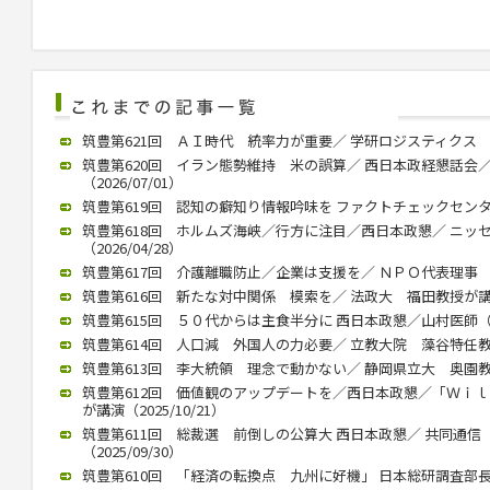
筑豊第621回 ＡＩ時代 統率力が重要／ 学研ロジスティクス 中村社
筑豊第620回 イラン態勢維持 米の誤算／ 西日本政経懇話会
（2026/07/01）
筑豊第619回 認知の癖知り情報吟味を ファクトチェックセンター 
筑豊第618回 ホルムズ海峡／行方に注目／西日本政懇／ ニッ
（2026/04/28）
筑豊第617回 介護離職防止／企業は支援を／ ＮＰＯ代表理事 川内
筑豊第616回 新たな対中関係 模索を／ 法政大 福田教授が講演（2
筑豊第615回 ５０代からは主食半分に 西日本政懇／山村医師（202
筑豊第614回 人口減 外国人の力必要／ 立教大院 藻谷特任教授が
筑豊第613回 李大統領 理念で動かない／ 静岡県立大 奥園教授が
筑豊第612回 価値観のアップデートを／西日本政懇／「Ｗｉ
が講演（2025/10/21）
筑豊第611回 総裁選 前倒しの公算大 西日本政懇／ 共同通
（2025/09/30）
筑豊第610回 「経済の転換点 九州に好機」 日本総研調査部長 石