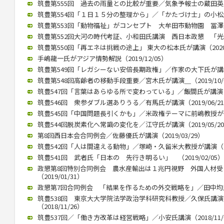
筑豊第555回 過去の雨量との比較が重要／気象予報士の蔵田英之氏が
筑豊第554回「１日１５分の整理から」／「かたづけ士」の小松氏（2
筑豊第553回「動物福祉」がコンセプト 大牟田市動物園 冨澤氏が講
筑豊第552回大河の時代考証、小和田氏講演 西日本政懇 「光秀は
筑豊第550回「再エネは挑戦の途上」 東大の松本氏が講演（2020/
手嶋龍一氏がアジア情勢解説（2019/12/05）
筑豊第549回「レガシーない安倍長期政権」／作家の大下氏が講演（2
筑豊第548回高齢者の移動手段重要／宮木氏が講演＿（2019/10/
筑豊547回「言葉はあらゆる所で変わっている」／飯間氏が講演（20
筑豊546回 衆参ダブル選ありうる／有馬氏が講演（2019/06/2
筑豊545回「中国問題長引くかも」／米政権テーマに前嶋教授が講演（
筑豊544回脱炭素化へ常識の変化を／江守氏が講演（2019/05/2
第8回西日本会合同例会／佐藤優氏が講演（2019/03/29）
筑豊542回「人は間違える動物」／塚崎・久留米大教授が講演（201
筑豊541回 武者氏「日本の 先行き明るい」 （2019/02/05）
政懇第8回特別合同例会 農水産輸出は１兆円視野 外国人材
（2019/01/31）
政懇第7回合同例会 「結果を作るための外交戦略を」／田中均氏が講
筑豊538回 東京大大学院法学政治学科研究科教授／久保氏講
（2018/11/26）
筑豊537回／「働き方改革は経営戦略」／小安氏講演（2018/11/