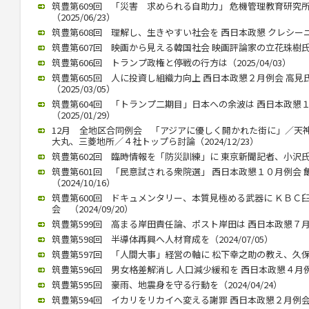
筑豊第609回 「災害 求められる自助力」 危機管理教育研究
（2025/06/23）
筑豊第608回 理解し、生きやすい社会を 西日本政懇 クレシーニさん
筑豊第607回 映画から見える韓国社会 映画評論家の立花珠樹氏講演（
筑豊第606回 トランプ政権と停戦の行方は（2025/04/03）
筑豊第605回 人に投資し組織力向上 西日本政懇２月例会 高
（2025/03/05）
筑豊第604回 「トランプ二期目」日本への余波は 西日本政懇
（2025/01/29）
12月 全地区合同例会 「アジアに優しく開かれた街に」／天
大丸、三菱地所／４社トップら討論（2024/12/23）
筑豊第602回 臨時情報を「防災訓練」に 東京新聞記者、小沢氏公演（
筑豊第601回 「民意試される衆院選」 西日本政懇１０月例会
（2024/10/16）
筑豊第600回 ドキュメンタリー、本質見極める武器に ＫＢＣ
会 （2024/09/20）
筑豊第599回 高まる岸田責任論、ポスト岸田は 西日本政懇７月例会
筑豊第598回 半導体再興へ人材育成を（2024/07/05）
筑豊第597回 「人間大事」経営の軸に 松下幸之助の教え、久保山武
筑豊第596回 男女格差解消し 人口減少緩和を 西日本政懇４月例会 
筑豊第595回 豪雨、地震身を守る行動を（2024/04/24）
筑豊第594回 イカリをリカイへ変える謝罪 西日本政懇２月例会 竹中