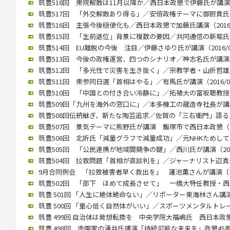
筑豊518回 衆院解散は11月以降か／西日本政懇で伊藤氏が講演（20
筑豊517回 「外交解散あり得る」／安倍政権テーマに御厨貴氏が講演
筑豊516回 主張今後穏便化も／西日本政懇で加藤氏講演（2016/1
筑豊515回 「生前退位」背景に複数の要因／共同通信の新堀氏講演（
筑豊514回 EU離脱の今後 注目／伊藤さゆり氏が講演（2016/09
筑豊513回 今後の政権運営、四つのシナリオ／神志名氏が講演（20
筑豊512回 「多元性で災害を生き抜く」／宗教学者・山折哲雄氏が講
筑豊511回 衆参同日選「首相はやる」／有馬氏が講演（2016/05
筑豊510回 「中国との付き合い冷静に」／拓殖大の富坂聰教授が講演
筑豊509回「九州を海外の窓口に」／本多機工の龍造寺社長が講演（2
筑豊508回伝統継ぎ、新たな陶芸追求／佐賀の「三右衛門」語る／西
筑豊507回 景気テーマに熊野氏が講演 飯塚市で西日本政懇（201
筑豊506回 北折氏「減量グラフで減量成功」／元NHKためしてガッ
筑豊505回 「公民連携が地域間競争の鍵」／西川氏が講演（2015/
筑豊504回 拉致問題「首相が直談判を」／ジャーナリスト辺真一氏（
9月合同例会 「拉致被害者早く救出を」 蓮池薫さんが講演（2015
筑豊502回 「部下 ほめて成長させて」 一橋大特任教授・西山氏が
筑豊 501回 「人生に絶体絶命ない」／リポーター東海林さん講演（2
筑豊 500回 「重心低く自然体がいい」／スポーツメンタルトレーナ
筑豊 499回 自治体は発想転換を 中央学院大福嶋氏 西日本政懇で講
筑豊 498回 造園家の涌井氏講演「持続可能な未来を」政懇4