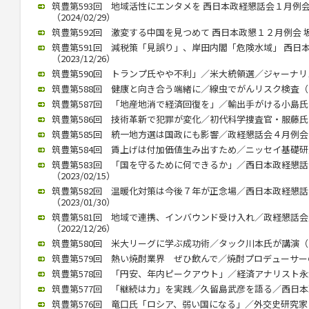
筑豊第593回 地域活性にエンタメを 西日本政経懇話会１月例
（2024/02/29）
筑豊第592回 激変する中国を見つめて 西日本政懇１２月例会 坂本信
筑豊第591回 減税策「見誤り」、岸田内閣「危険水域」 西日
（2023/12/26）
筑豊第590回 トランプ氏やや不利」／米大統領選／ジャーナリスト
筑豊第588回 健康と向き合う端緒に／線虫でがんリスク検査（202
筑豊第587回 「地産地消で経済回復を」／輸出手がける小島氏（20
筑豊第586回 技術革新で犯罪が変化／初代科学捜査官・服藤氏（20
筑豊第585回 統一地方選は国政にも影響／政経懇話会４月例会（20
筑豊第584回 賃上げは付加価値生み出すため／ニッセイ基礎研究所
筑豊第583回 「国を守るために何できるか」／西日本政経懇
（2023/02/15）
筑豊第582回 温暖化対策は今後７年が正念場／西日本政経懇
（2023/01/30）
筑豊第581回 地域で連携、インバウンド受け入れ／政経懇話
（2022/12/26）
筑豊第580回 米大リーグに学ぶ成功術／タック川本氏が講演（202
筑豊第579回 熱い焼酎業界 ぜひ飲んで／焼酎プロデューサーの黒瀬
筑豊第578回 「円安、年内ピークアウト」／経済アナリスト永浜氏講
筑豊第577回 「継続は力」を実践／久留島武彦を語る／西日本政懇
筑豊第576回 竜口氏「ロシア、弱い国になる」／外交史研究家（20