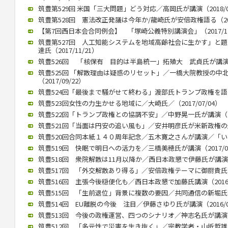
筑豊第529回 米国「三大問題」どう対応／高岡氏が講演（2018/02
筑豊第528回 憲法改正発議は今年か/龍崎氏が安倍政権語る（2018
【第7回西日本会合同例会】 「塚崎公義特別講演会」（2017/12
筑豊第527回 人工知能システムを地域高齢社会に生かす」と
達氏（2017/11/21）
筑豊526回 「核保有 目的は半島統一」拓殖大 武貞氏が講演 （20
筑豊525回 「解散理由は疑惑のリセット」／一橋大院教授の中
（2017/09/22）
筑豊524回「最後まで騒がせて終わる」渡部氏トランプ政権を語る（2
筑豊523回女性の力生かせる地域に／大崎氏／（2017/07/04）
筑豊522回「トランプ政権との協調不安」／中野晃一氏が講演（201
筑豊521回「当面は円安の追い風も」／安井明彦氏が米新政権の影響講
筑豊520回合同本紙１４０周年記念／五木寛之さんが講演／「いまを
筑豊519回 快眠で明日への活力を／三橋美穂氏が講演（2017/02
筑豊518回 衆院解散は11月以降か／西日本政懇で伊藤氏が講演（20
筑豊517回 「外交解散あり得る」／安倍政権テーマに御厨貴氏が講演
筑豊516回 主張今後穏便化も／西日本政懇で加藤氏講演（2016/1
筑豊515回 「生前退位」背景に複数の要因／共同通信の新堀氏講演（
筑豊514回 EU離脱の今後 注目／伊藤さゆり氏が講演（2016/09
筑豊513回 今後の政権運営、四つのシナリオ／神志名氏が講演（20
筑豊512回 「多元性で災害を生き抜く」／宗教学者・山折哲雄氏が講