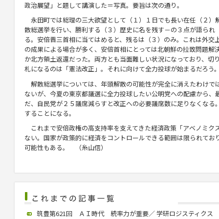
政治展望」と題して講演した＝写真。要旨は次の通り。
永田町では総理の三大欲望として（１）１日でも長い在任（２）
散総選挙を行い、勝利する（３）歴史に名を残す－の３点が語られ
る。安倍晋三首相に当てはめると、残るは（３）のみ。これは外交
の成果による場合が多く、安倍首相にとっては北朝鮮の拉致問題解
か北方領土返還だった。両方とも当面難しい状況になっており、切
札になるのは「憲法改正」。それに向けて全力投球が始まるだろう
解散総選挙については、年頭解散の可能性が完全に消えたわけで
ないが、今夏の東京都議選に全力投球したい公明党への配慮から、
だ、自民党が２５議席減らすと改正への必要議席数に足りなくなる
することになる。
これまで安倍政権の高支持率を支えてきた経済政策「アベノミクス
ない。国家が政策的に経済をコントロールできる範囲は限られてお
可能性もある。 （糸山信）
筑豊第621回 ＡＩ時代 統率力が重要／ 学研ロジスティクス 中村社