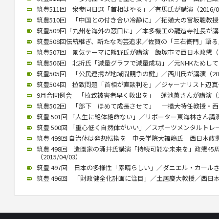
筑豊511回 衆参同日選「首相はやる」／有馬氏が講演（2016/05
筑豊510回 「中国との付き合い冷静に」／拓殖大の富坂聰教授が講演
筑豊509回「九州を海外の窓口に」／本多機工の龍造寺社長が講演（2
筑豊508回伝統継ぎ、新たな陶芸追求／佐賀の「三右衛門」語る／西
筑豊507回 景気テーマに熊野氏が講演 飯塚市で西日本政懇（201
筑豊506回 北折氏「減量グラフで減量成功」／元NHKためしてガッ
筑豊505回 「公民連携が地域間競争の鍵」／西川氏が講演（2015/
筑豊504回 拉致問題「首相が直談判を」／ジャーナリスト辺真一氏（
9月合同例会 「拉致被害者早く救出を」 蓮池薫さんが講演（2015
筑豊502回 「部下 ほめて成長させて」 一橋大特任教授・西山氏が
筑豊 501回 「人生に絶体絶命ない」／リポーター東海林さん講演（2
筑豊 500回 「重心低く自然体がいい」／スポーツメンタルトレーナ
筑豊 499回 自治体は発想転換を 中央学院大福嶋氏 西日本政懇で講
筑豊 498回 造園家の涌井氏講演「持続可能な未来を」政懇4
（2015/04/03）
筑豊 497回 日本の多様性「素晴らしい」／ダニエル・カールさん（2
筑豊 496回 「財政健全化計画に注目」／土居慶大教授／西日本政懇