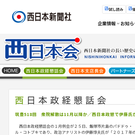
試し読み
企業情報
お知ら
筑豊518回 衆院解散は11月以降か／西日本政懇で伊藤氏
西日本政経懇話会の１月例会が２５日、飯塚市片島のパドドゥ・
ル・コトブキであり、政治アナリストの伊藤惇夫氏が「２０１７年