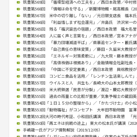
筑豊第569回 「循環型経済への工夫を」／西日本政懇／中村修氏が講
筑豊第568回 「情報は命を守る」／新聞博物館・尾高館長（2022/
筑豊第567回 米中の切り離し「ない」／元日銀支店長 福本氏が講演
筑豊第566回 「利益惜しまず社会還元」／井島氏 渋沢栄一の功績紹
筑豊第565回 残る「福沢諭吉の宿題」／西日本政懇 福大名誉教授
筑豊第564回 人に届く声と言葉を」／西日本政懇／宮本アナが講演（
筑豊第563回 「暴力団壊滅道半ば」／県暴追センター・藪氏講演（2
筑豊第562回 「自己責任の意味変質」／藤田・久留米大教授が講演（
筑豊第561回 「エネルギー対策柔軟に」／九大院・藤本教授が講演（
筑豊第560回 「高値株価は根拠あり」／金融情報会社副社長・高見氏
筑豊第559回 「中国に不安定要素」／西日本政懇 興梠教授が講演（
筑豊第558回 コンビニ食品を活用／「レンチン生活楽しんで」／村
筑豊第557回 ウイルスと人 共生も／長崎大の山本太郎教授（202
筑豊第556回 米大統領選「民意が分裂」／渡辺・慶応大教授が講演（
筑豊第555回 過去の雨量との比較が重要／気象予報士の蔵田英之氏が
筑豊第554回「１日１５分の整理から」／「かたづけ士」の小松氏（2
筑豊第553回「動物福祉」がコンセプト 大牟田市動物園 冨澤氏が講
筑豊第552回大河の時代考証、小和田氏講演 西日本政懇 「光秀は
筑豊第550回「再エネは挑戦の途上」 東大の松本氏が講演（2020/
手嶋龍一氏がアジア情勢解説（2019/12/05）
筑豊第549回「レガシーない安倍長期政権」／作家の大下氏が講演（2