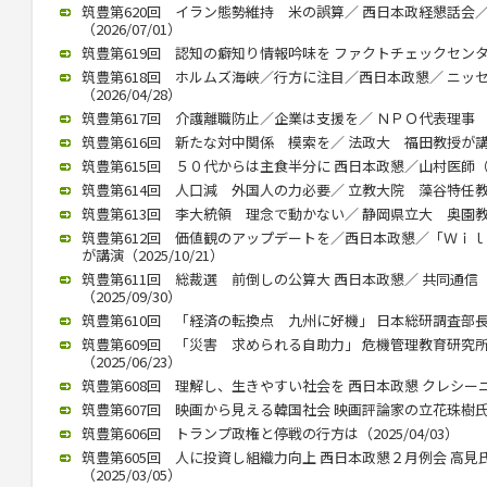
筑豊第620回 イラン態勢維持 米の誤算／ 西日本政経懇話会
（2026/07/01）
筑豊第619回 認知の癖知り情報吟味を ファクトチェックセンター 
筑豊第618回 ホルムズ海峡／行方に注目／西日本政懇／ ニッ
（2026/04/28）
筑豊第617回 介護離職防止／企業は支援を／ ＮＰＯ代表理事 川内
筑豊第616回 新たな対中関係 模索を／ 法政大 福田教授が講演（2
筑豊第615回 ５０代からは主食半分に 西日本政懇／山村医師（202
筑豊第614回 人口減 外国人の力必要／ 立教大院 藻谷特任教授が
筑豊第613回 李大統領 理念で動かない／ 静岡県立大 奥園教授が
筑豊第612回 価値観のアップデートを／西日本政懇／「Ｗｉ
が講演（2025/10/21）
筑豊第611回 総裁選 前倒しの公算大 西日本政懇／ 共同通
（2025/09/30）
筑豊第610回 「経済の転換点 九州に好機」 日本総研調査部長 石
筑豊第609回 「災害 求められる自助力」 危機管理教育研究
（2025/06/23）
筑豊第608回 理解し、生きやすい社会を 西日本政懇 クレシーニさん
筑豊第607回 映画から見える韓国社会 映画評論家の立花珠樹氏講演（
筑豊第606回 トランプ政権と停戦の行方は（2025/04/03）
筑豊第605回 人に投資し組織力向上 西日本政懇２月例会 高
（2025/03/05）