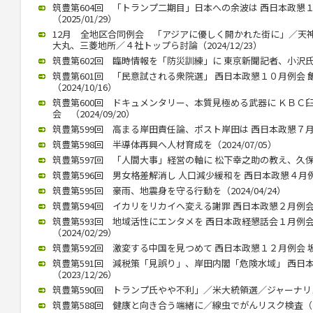
筑豊第604回 「トランプ二期目」日本への余波は 西日本政懇
（2025/01/29）
12月 全地区合同例会 「アジアに優しく開かれた街に」／天
大丸、三菱地所／４社トップら討論（2024/12/23）
筑豊第602回 臨時情報を「防災訓練」に 東京新聞記者、小沢氏公演（
筑豊第601回 「民意試される衆院選」 西日本政懇１０月例会
（2024/10/16）
筑豊第600回 ドキュメンタリー、本質見極める武器に ＫＢＣ
会 （2024/09/20）
筑豊第599回 高まる岸田責任論、ポスト岸田は 西日本政懇７月例会
筑豊第598回 半導体再興へ人材育成を（2024/07/05）
筑豊第597回 「人間大事」経営の軸に 松下幸之助の教え、久保山武
筑豊第596回 男女格差解消し 人口減少緩和を 西日本政懇４月例会 
筑豊第595回 豪雨、地震身を守る行動を（2024/04/24）
筑豊第594回 イカリをリカイへ変える謝罪 西日本政懇２月例会 竹中
筑豊第593回 地域活性にエンタメを 西日本政経懇話会１月例
（2024/02/29）
筑豊第592回 激変する中国を見つめて 西日本政懇１２月例会 坂本信
筑豊第591回 減税策「見誤り」、岸田内閣「危険水域」 西日
（2023/12/26）
筑豊第590回 トランプ氏やや不利」／米大統領選／ジャーナリスト
筑豊第588回 健康と向き合う端緒に／線虫でがんリスク検査（202