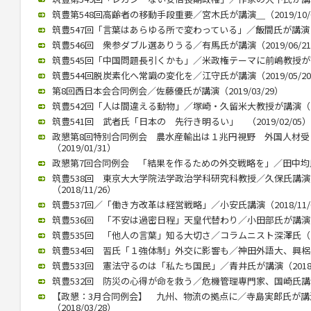
筑豊第548回高齢者の移動手段重要／宮木氏が講演＿（2019/10/
筑豊547回「言葉はあらゆる所で変わっている」／飯間氏が講演（20
筑豊546回 衆参ダブル選ありうる／有馬氏が講演（2019/06/2
筑豊545回「中国問題長引くかも」／米政権テーマに前嶋教授が講演（
筑豊544回脱炭素化へ常識の変化を／江守氏が講演（2019/05/2
第8回西日本会合同例会／佐藤優氏が講演（2019/03/29）
筑豊542回「人は間違える動物」／塚崎・久留米大教授が講演（201
筑豊541回 武者氏「日本の 先行き明るい」 （2019/02/05）
政懇第8回特別合同例会 農水産輸出は１兆円視野 外国人材
（2019/01/31）
政懇第7回合同例会 「結果を作るための外交戦略を」／田中均氏が講
筑豊538回 東京大大学院法学政治学科研究科教授／久保氏講
（2018/11/26）
筑豊537回／「働き方改革は経営戦略」／小安氏講演（2018/11/
筑豊536回 「不安は過密日程」天皇代替わり／小田部氏が講演（20
筑豊535回 「他人の言葉」知る大切さ／コラムニスト深澤氏（201
筑豊534回 習氏「１強体制」外交に影響も／神田外語大、興梠教授が
筑豊533回 憲法守るのは「私たち国民」／青井氏が講演（2018/0
筑豊532回 防災の心得が命を救う／危機管理専門家、国崎氏講演／
【政懇：3月合同例会】 九州、物流の拠点に／寺島実郎氏が
（2018/03/28）