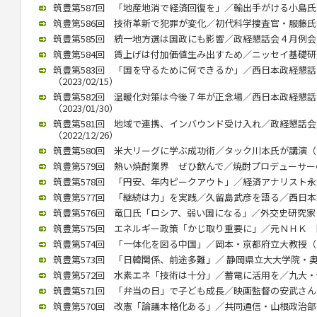
筑豊第587回 「地産地消で経済回復を」／輸出手がける小島氏（20
筑豊第586回 技術革新で犯罪が変化／初代科学捜査官・服藤氏（20
筑豊第585回 統一地方選は国政にも影響／政経懇話会４月例会（20
筑豊第584回 賃上げは付加価値生み出すため／ニッセイ基礎研究所
筑豊第583回 「国を守るために何できるか」／西日本政経懇
（2023/02/15）
筑豊第582回 温暖化対策は今後７年が正念場／西日本政経懇
（2023/01/30）
筑豊第581回 地域で連携、インバウンド受け入れ／政経懇話
（2022/12/26）
筑豊第580回 米大リーグに学ぶ成功術／タック川本氏が講演（202
筑豊第579回 熱い焼酎業界 ぜひ飲んで／焼酎プロデューサーの黒瀬
筑豊第578回 「円安、年内ピークアウト」／経済アナリスト永浜氏講
筑豊第577回 「継続は力」を実践／久留島武彦を語る／西日本政懇
筑豊第576回 竜口氏「ロシア、弱い国になる」／外交史研究家（20
筑豊第575回 エネルギー政策「かじ取り重要に」／元ＮＨＫ 関口氏
筑豊第574回 「一体化を図る中国」／岡本・京都府立大教授（202
筑豊第573回 「日韓関係、前途多難」／ 静岡県立大大学院・奥薗氏
筑豊第572回 水素エネ「技術は十分」／蓄電に活用を／九大・伊藤教
筑豊第571回 「弁当の日」で子ども成長／映画監督の安武さんが講演
筑豊第570回 改憲「論議本格化ある」／共同通信・山根政治部長（2