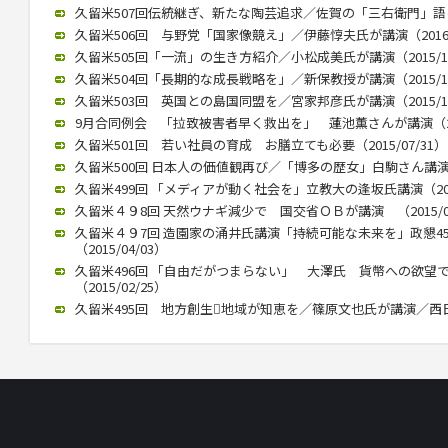
久留米507回伝統継ぎ、新たな陶芸追求／佐賀の「三右衛門」語る／
久留米506回 与野党「国家像競え」／伊藤惇夫氏が講演（2016/0
久留米505回「一流」の生き方紹介／小松成美氏が講演（2015/12
久留米504回「長期的な成長戦略を」／新保教授が講演（2015/12
久留米503回 英国との島国同盟を／宮家邦彦氏が講演（2015/10
9月合同例会 「拉致被害者早く救出を」 蓮池薫さんが講演（2015
久留米501回 若い社員の育成 お膳立ても必要（2015/07/31）
久留米500回 日本人の価値観再び／「博多の歴女」白駒さん講演 （2
久留米499回 「メディアが動く社会を」立教大の逢坂氏講演（2015
久留米４９8回 天然ウナギ減少で 国交省ＯＢが講演 （2015/05
久留米４９7回 造園家の涌井氏講演「持続可能な未来を」政懇4
（2015/04/03）
久留米496回 「自由だがつまらない」 大澤氏 貨幣への欲望
（2015/02/25）
久留米495回 地方創生地域が知恵を／篠原文也氏が講演／西日本政