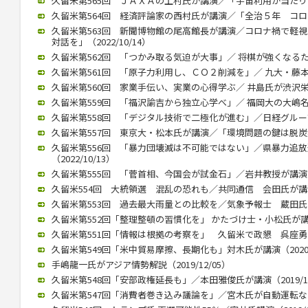
久留米第565回 ＪＡＸＡの上村氏が講演／「宇宙利用が当たり前に」
久留米第564回 経済評論家の西村氏が講演／「全治５年 コロナ後
久留米第563回 新聞博物館の尾高館長が講演／コロナ禍で軽
対話を」（2022/10/14）
久留米第562回 「つかみ取る気迫が大事」／ 将棋が強くなるために
久留米第561回 「原子力利用し、ＣＯ２削減を」／ 九大・藤本教授
久留米第560回 家業手伝い、実業の心得学ぶ／ 井島氏が渋沢栄一テ
久留米第559回 「福沢諭吉から独立心学べ」／ 福岡大の大嶋名誉教
久留米第558回 「デジタル技術で二極化が進む」／日経グループ副
久留米第557回 東京大・松本氏が講演／「環境問題の鍵は脱炭素化」
久留米第556回 「暴力団壊滅は不可能ではない」／県暴力追
（2022/10/13）
久留米第555回 「菅首相、今国会が試金石」／岩井教授が講演（20
久留米554回 大統領選 混乱の恐れも／共同通信 会田氏が講演（2
久留米第553回 過去最大雨量との比較を／気象予報士 蔵田氏が講演
久留米第552回「整理整頓の習慣化を」 かたづけ士・小松氏が講演（2
久留米第551回「情報は根拠の考察を」 久留米で政懇 呉座勇一氏が
久留米第549回「米中貿易摩擦、長期化も」対木氏が講演（2020/0
手嶋龍一氏がアジア情勢解説（2019/12/05）
久留米第548回「安部政権延長も」／本田雅俊氏が講演（2019/10
久留米第547回「消費者巻き込み議論を」／宮木氏が自動運転など講演