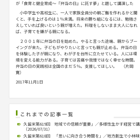
が「食育と健全育成～『弁当の日』に託す夢」と題して講演した
小中学生や高校生に、一人で家族全員分の朝ご飯を作れるかと聞
くと、手を上げるのは１％未満。将来の勝ち組になるには、勉強さ
えしていれば良いという親が増えた。料理をしないまま大人になれ
ば、子育てを嫌がる親になる。
２００１年に弁当の日を始めた。やると言った途端、親からブー
イングが来た。子どもがやりたいと言っても親が止める。弁当の日
を体験した子が親になり、わが子を台所に立たせている。人には環
境を変える能力がある。子育ては苦痛や我慢ではなく幸せな時間。
弁当の日の実践校は全国のまだ５％。支援してほしい。 （片岡
寛）
2017年11月1日
久留米第619回 地域での信頼が重要」／多様性生かす経営で
（2026/07/31）
久留米第618回 「思いに向き合う時間を」／地方創生で小林味愛氏が