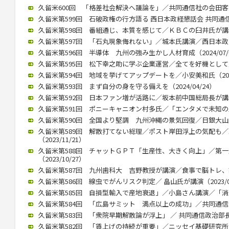
久留米600回 「格差社会解決へ議論を」／共同通信社の会田客員論説
久留米第599回 石破政権の行方語る 西日本政経懇話会 共同通信の
久留米第598回 番組通じ、本質を感じて／ＫＢＣの臼井氏が講演 （
久留米第597回 「石丸現象侮れない」／城本氏講演／西日本政懇７月
久留米第596回 半導体 九州の強み生かし人材育成（2024/07/
久留米第595回 松下幸之助に学ぶ企業運営／全てを好機として／久保
久留米第594回 地域を挙げてアップデートを／小安美和氏（2024/
久留米第593回 まず自分の身を守る備えを（2024/04/24）
久留米第592回 日本ファン増が活路に／坂本前中国総局長が講演（2
久留米第591回 ポニーキャニオン村多氏／「エンタメで未知の層にも
久留米第590回 全国より堅調 九州沖縄の景気回復／日銀大山氏（2
久留米第589回 解散打てない総理／ポスト岸田浮上の気配も
（2023/11/21）
久留米第588回 チャットＧＰＴ「生産性、大きく向上」／第
（2023/10/27）
久留米第587回 九州歯科大 吉野教授が講演／食事で脳トレ、認知症
久留米第586回 線虫でがんリスク判定／ 畠山氏が講演（2023/07
久留米第585回 自損型輸入で産地衰退」／小島さん講演／「消費者
久留米第584回 「広島サミット 満点以上の成功」／共同通信永井氏
久留米第583回 「衆院早期解散論が浮上」 ／ 共同通信政治部長、
久留米第582回 「賃上げの持続が重要」／ニッセイ基礎研究所 伊藤