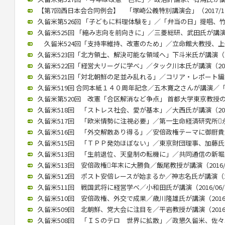
【第7回西日本会合同例会】 「塚崎公義特別講演会」（2017/12
久留米第526回 「子どもに料理体験を」／「弁当の日」提唱、竹下氏
久留米525回 「縮み志向を前向きに」／三菱総研、武田氏が講演（20
久留米524回「支持率維持、改憲のため」／立命館大教授、上久保氏
久留米523回「北方領土、解決可能な領域へ」下斗米氏が講演（201
久留米522回「経営大リーグに学べ」／タック川本氏が講演（2017/
久留米521回「対北朝鮮の足並み乱れる」／コリア・レポート編集長
久留米519回 合同本紙１４０周年記念／五木寛之さんが講演／「いま
久留米第520回 改憲「合区解消など争点」 首都大学東京教授の木村
久留米518回 「ストレス社会、愛が基本」／大西氏が講演（2017/
久留米517回 「欧米情勢に注視必要」／第一生命経済研究所永浜氏
久留米516回 「外交解散あり得る」／安倍政権テーマに御厨貴氏が講
久留米515回 「ＴＰＰ発効ほぼない」／東京財団理事、加藤氏講演（
久留米513回 「生前退位、天皇制の転機に」／共同通信の新堀氏が講
久留米513回 安倍政権年末に大勝負／飯尾教授が講演（2016/0
久留米512回 ポスト安倍レースが始まるか／神志名氏が講演（201
久留米511回 戦国武将に経営学べ／小和田氏が講演（2016/06/
久留米510回 安倍政権、外交で成果／歳川隆雄氏が講演（2016/0
久留米509回 北朝鮮、党大会に注目を／平岩教授が講演（2016/0
久留米508回 「ＩＳのテロ 世界に拡散」／政懇久留米、佐々木伸氏