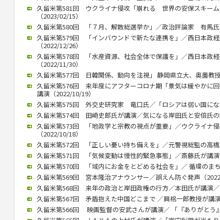
久留米第581回 ウクライナ侵攻「崩れる 世界の安保スキー
（2023/02/15）
久留米第580回 「７月、解散総選挙か」／政治評論家 有馬氏が講演
久留米第579回 「インバウンドで新たな連携を」／西日本政
（2022/12/26）
久留米第578回 「水産資源、社会全体で保護を」／西日本政
（2022/11/30）
久留米第577回 日韓関係、動向を注視」 静岡県立大、奥薗教授が講演
久留米第576回 来年度にアフターコロナ期「景気は緩やかに
講演（2022/10/19）
久留米第575回 外交史研究家 竜口氏／「ロシアは弱い国になる」（
久留米第574回 田崎史郎氏が講演／気になる岸田氏と安倍氏の関係（
久留米第573回 「地政学と宗教の視点が重要」／ウクライナ
（2022/10/18）
久留米第572回 「正しい憂い持ち備えを」／元警視総監の高橋氏が講
久留米第571回 「気候変動は慢性的緊急事態」／斎藤氏が講演（20
久留米第570回 「域内にお金をとどめる社会を」／ 循環のまちづく
久留米第569回 宮本隆治アナウンサー／誤えん防ぐ発声（2022/1
久留米第568回 来年の政治と岸田政権の行方／本田氏が講演／参院
久留米第567回 矛盾抱えた中国どこまで ／興梠一郎教授が講演（20
久留米第566回 映画監督の安武さんが講演／ 「『ありがとう』飛び