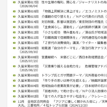
久留米第617回 性や生殖の権利、関心を／ジャーナリストの
（2026/06/04）
久留米第616回 「物価上昇解決に賃上げを」／エコノミストの熊野氏
久留米第615回 介護観の切り替えを」／ＮＰＯ代表の川内氏（202
久留米第614回 対日制裁、影響は限定的／東京財団の柯隆氏（202
久留米第613回 「主食減らし、運動を」／山村医師が講演（2026/
久留米第612回 「小さな成功 積み重ねを」／藻谷氏が地域活性化で
久留米第611回 「日韓両国で信頼関係を」／共同通信社の佐藤大介氏
久留米第610回 「Ｚ世代の消費傾向」講演／ライター・編集者の稲田
久留米第609回 総裁選「自分のテーマを」／政治行政アナリ
（2025/09/30）
久留米第608回 営農継続へ 米価どこに／西日本政経懇話会
（2025/07/23）
久留米第607回 「災害乗り越える自助力を」 危機管理アド
（2025/06/23）
久留米第606回 トランプ氏とガザ問題テーマ／元外務省の中川氏が講
久留米第605回 「作り手の思いは時代を超える」／映画評論家の立花
久留米第604回 地域独自の産業政策が必要」／日本総研の石川智久氏
久留米第603回 「弱者共存」で助け合いを／ＮＰＯ法人抱樸の奥田理
久留米第602回 「全ての人が生きやすい社会を」／クレシーニ・ア
12月 全地区合同例会 「アジアに優しく開かれた街に」／天
大丸、三菱地所／４社トップら討論（2024/12/23）