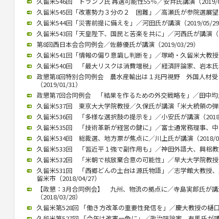
久留米546回 トランプ氏 再選可能性55％／安井氏講演（2019/0
久留米545回「改憲勢力３分の２ 困難」／高瀬氏が参院選展望（20
久留米544回「災害前提に備えを」／河田氏が講演（2019/05/2
久留米543回「天皇陛下、国民と苦楽を共に」／河西氏が講演（201
第8回西日本会合同例会／佐藤優氏が講演（2019/03/29）
久留米541回「情報の偏り意識し判断を」／塚崎・久留米大教授が講演
久留米540回 「最大リスクは消費増税」／経済評論家、岩本氏が講演
政懇第8回特別合同例会 農水産輸出は１兆円視野 外国人材
（2019/01/31）
政懇第7回合同例会 「結果を作るための外交戦略を」／田中均氏が講
久留米537回 東京大大学院教授／久保氏が講演「米大統領の弾劾焦点
久留米536回 「多様な選択肢の提示を」／小安氏が講演（2018/1
久留米535回 「技術革新が経営の鍵に」／富士通常務理事、中山氏が
久留米534回 総裁選、地方票が焦点に／川上氏が講演（2018/07
久留米533回 「習近平１強で副作用も」／神田外語大、興梠教授が講
久留米532回 「米朝で核放棄合意の可能性」／早大大学院教授、李
久留米531回 「西郷どんの土台は源氏物語」／志学館大教授
留米市（2018/04/27）
【政懇：3月合同例会】 九州、物流の拠点に／寺島実郎氏が
（2018/03/28）
久留米第528回 「働き方改革の重要性発信を」／慶大教授の樋口氏講
久留米第527回 「今年は改憲一色に」／政治評論家、有馬氏が講演（2