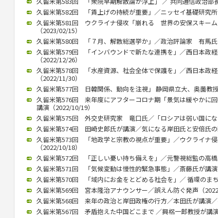
久留米第583回 「衆院早期解散論が浮上」 ／ 共同通信政治部長、
久留米第582回 「賃上げの持続が重要」／ニッセイ基礎研究所 伊藤
久留米第581回 ウクライナ侵攻「崩れる 世界の安保スキー
（2023/02/15）
久留米第580回 「７月、解散総選挙か」／政治評論家 有馬氏が講演
久留米第579回 「インバウンドで新たな連携を」／西日本政
（2022/12/26）
久留米第578回 「水産資源、社会全体で保護を」／西日本政
（2022/11/30）
久留米第577回 日韓関係、動向を注視」 静岡県立大、奥薗教授が講演
久留米第576回 来年度にアフターコロナ期「景気は緩やかに
講演（2022/10/19）
久留米第575回 外交史研究家 竜口氏／「ロシアは弱い国になる」（
久留米第574回 田崎史郎氏が講演／気になる岸田氏と安倍氏の関係（
久留米第573回 「地政学と宗教の視点が重要」／ウクライナ
（2022/10/18）
久留米第572回 「正しい憂い持ち備えを」／元警視総監の高橋氏が講
久留米第571回 「気候変動は慢性的緊急事態」／斎藤氏が講演（20
久留米第570回 「域内にお金をとどめる社会を」／ 循環のまちづく
久留米第569回 宮本隆治アナウンサー／誤えん防ぐ発声（2022/1
久留米第568回 来年の政治と岸田政権の行方／本田氏が講演／参院
久留米第567回 矛盾抱えた中国どこまで ／興梠一郎教授が講演（20