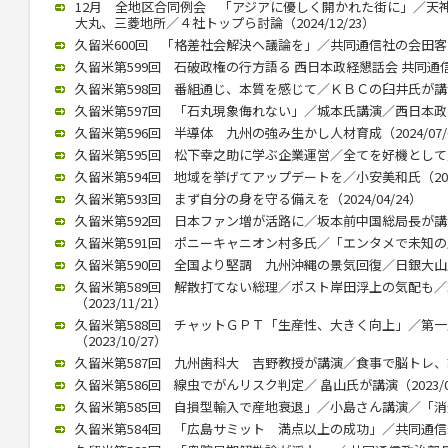
12月 全地区合同例会 「アジアに優しく開かれた街に」／天
大丸、三菱地所／４社トップら討論（2024/12/23）
久留米600回 「格差社会解決へ議論を」／共同通信社の会田客員論説
久留米第599回 石破政権の行方語る 西日本政経懇話会 共同通信の
久留米第598回 番組通じ、本質を感じて／ＫＢＣの臼井氏が講演 （
久留米第597回 「石丸現象侮れない」／城本氏講演／西日本政懇７月
久留米第596回 半導体 九州の強み生かし人材育成（2024/07/
久留米第595回 松下幸之助に学ぶ企業運営／全てを好機として／久保
久留米第594回 地域を挙げてアップデートを／小安美和氏（2024/
久留米第593回 まず自分の身を守る備えを（2024/04/24）
久留米第592回 日本ファン増が活路に／坂本前中国総局長が講演（2
久留米第591回 ポニーキャニオン村多氏／「エンタメで未知の層にも
久留米第590回 全国より堅調 九州沖縄の景気回復／日銀大山氏（2
久留米第589回 解散打てない総理／ポスト岸田浮上の気配も
（2023/11/21）
久留米第588回 チャットＧＰＴ「生産性、大きく向上」／第
（2023/10/27）
久留米第587回 九州歯科大 吉野教授が講演／食事で脳トレ、認知症
久留米第586回 線虫でがんリスク判定／ 畠山氏が講演（2023/07
久留米第585回 自損型輸入で産地衰退」／小島さん講演／「消費者
久留米第584回 「広島サミット 満点以上の成功」／共同通信永井氏