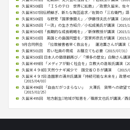
久留米508回 「ＩＳのテロ 世界に拡散」／政懇久留米、佐々木伸氏
久留米507回伝統継ぎ、新たな陶芸追求／佐賀の「三右衛門」語る／
久留米506回 与野党「国家像競え」／伊藤惇夫氏が講演（2016/0
久留米505回「一流」の生き方紹介／小松成美氏が講演（2015/12
久留米504回「長期的な成長戦略を」／新保教授が講演（2015/12
久留米503回 英国との島国同盟を／宮家邦彦氏が講演（2015/10
9月合同例会 「拉致被害者早く救出を」 蓮池薫さんが講演（2015
久留米501回 若い社員の育成 お膳立ても必要（2015/07/31）
久留米500回 日本人の価値観再び／「博多の歴女」白駒さん講演 （2
久留米499回 「メディアが動く社会を」立教大の逢坂氏講演（2015
久留米４９8回 天然ウナギ減少で 国交省ＯＢが講演 （2015/05
久留米４９7回 造園家の涌井氏講演「持続可能な未来を」政懇4
（2015/04/03）
久留米496回 「自由だがつまらない」 大澤氏 貨幣への欲望
（2015/02/25）
久留米495回 地方創生地域が知恵を／篠原文也氏が講演／西日本政