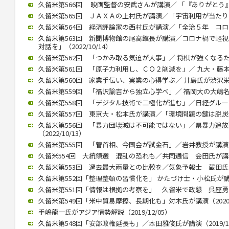
久留米第566回 映画監督の安武さんが講演／ 「『ありがとう』飛び
久留米第565回 ＪＡＸＡの上村氏が講演／「宇宙利用が当たり前に」
久留米第564回 経済評論家の西村氏が講演／「全治５年 コロナ後
久留米第563回 新聞博物館の尾高館長が講演／コロナ禍で軽
対話を」（2022/10/14）
久留米第562回 「つかみ取る気迫が大事」／ 将棋が強くなるために
久留米第561回 「原子力利用し、ＣＯ２削減を」／ 九大・藤本教授
久留米第560回 家業手伝い、実業の心得学ぶ／ 井島氏が渋沢栄一テ
久留米第559回 「福沢諭吉から独立心学べ」／ 福岡大の大嶋名誉教
久留米第558回 「デジタル技術で二極化が進む」／日経グループ副
久留米第557回 東京大・松本氏が講演／「環境問題の鍵は脱炭素化」
久留米第556回 「暴力団壊滅は不可能ではない」／県暴力追
（2022/10/13）
久留米第555回 「菅首相、今国会が試金石」／岩井教授が講演（20
久留米554回 大統領選 混乱の恐れも／共同通信 会田氏が講演（2
久留米第553回 過去最大雨量との比較を／気象予報士 蔵田氏が講演
久留米第552回「整理整頓の習慣化を」 かたづけ士・小松氏が講演（2
久留米第551回「情報は根拠の考察を」 久留米で政懇 呉座勇一氏が
久留米第549回「米中貿易摩擦、長期化も」対木氏が講演（2020/0
手嶋龍一氏がアジア情勢解説（2019/12/05）
久留米第548回「安部政権延長も」／本田雅俊氏が講演（2019/10