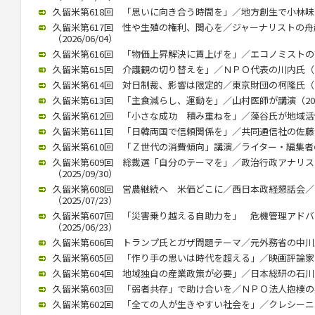
久留米第618回 「思いに向き合う時間を」／地方創生で小林味愛氏が
久留米第617回 性や生殖の権利、関心を／ジャーナリストの
（2026/06/04）
久留米第616回 「物価上昇解決に賃上げを」／エコノミストの熊野氏
久留米第615回 介護観の切り替えを」／ＮＰＯ代表の川内氏（202
久留米第614回 対日制裁、影響は限定的／東京財団の柯隆氏（202
久留米第613回 「主食減らし、運動を」／山村医師が講演（2026/
久留米第612回 「小さな成功 積み重ねを」／藻谷氏が地域活性化で
久留米第611回 「日韓両国で信頼関係を」／共同通信社の佐藤大介氏
久留米第610回 「Ｚ世代の消費傾向」講演／ライター・編集者の稲田
久留米第609回 総裁選「自分のテーマを」／政治行政アナリ
（2025/09/30）
久留米第608回 営農継続へ 米価どこに／西日本政経懇話会
（2025/07/23）
久留米第607回 「災害乗り越える自助力を」 危機管理アド
（2025/06/23）
久留米第606回 トランプ氏とガザ問題テーマ／元外務省の中川氏が講
久留米第605回 「作り手の思いは時代を超える」／映画評論家の立花
久留米第604回 地域独自の産業政策が必要」／日本総研の石川智久氏
久留米第603回 「弱者共存」で助け合いを／ＮＰＯ法人抱樸の奥田理
久留米第602回 「全ての人が生きやすい社会を」／クレシーニ・ア