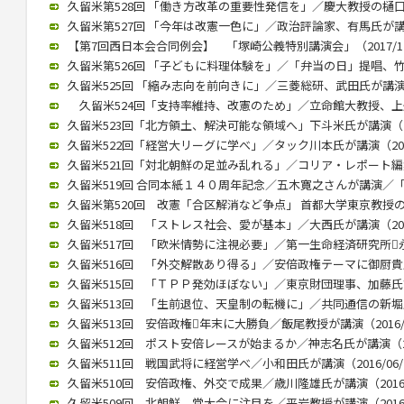
久留米第528回 「働き方改革の重要性発信を」／慶大教授の樋口氏講
久留米第527回 「今年は改憲一色に」／政治評論家、有馬氏が講演（2
【第7回西日本会合同例会】 「塚崎公義特別講演会」（2017/12
久留米第526回 「子どもに料理体験を」／「弁当の日」提唱、竹下氏
久留米525回 「縮み志向を前向きに」／三菱総研、武田氏が講演（20
久留米524回「支持率維持、改憲のため」／立命館大教授、上久保氏
久留米523回「北方領土、解決可能な領域へ」下斗米氏が講演（201
久留米522回「経営大リーグに学べ」／タック川本氏が講演（2017/
久留米521回「対北朝鮮の足並み乱れる」／コリア・レポート編集長
久留米519回 合同本紙１４０周年記念／五木寛之さんが講演／「いま
久留米第520回 改憲「合区解消など争点」 首都大学東京教授の木村
久留米518回 「ストレス社会、愛が基本」／大西氏が講演（2017/
久留米517回 「欧米情勢に注視必要」／第一生命経済研究所永浜氏
久留米516回 「外交解散あり得る」／安倍政権テーマに御厨貴氏が講
久留米515回 「ＴＰＰ発効ほぼない」／東京財団理事、加藤氏講演（
久留米513回 「生前退位、天皇制の転機に」／共同通信の新堀氏が講
久留米513回 安倍政権年末に大勝負／飯尾教授が講演（2016/0
久留米512回 ポスト安倍レースが始まるか／神志名氏が講演（201
久留米511回 戦国武将に経営学べ／小和田氏が講演（2016/06/
久留米510回 安倍政権、外交で成果／歳川隆雄氏が講演（2016/0
久留米509回 北朝鮮、党大会に注目を／平岩教授が講演（2016/0