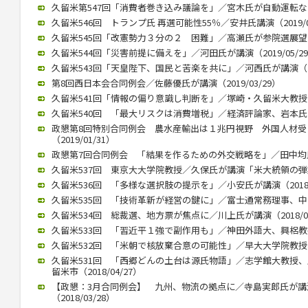
久留米第547回「消費者巻き込み議論を」／宮木氏が自動運転など講演
久留米546回 トランプ氏 再選可能性55％／安井氏講演（2019/0
久留米545回「改憲勢力３分の２ 困難」／高瀬氏が参院選展望（20
久留米544回「災害前提に備えを」／河田氏が講演（2019/05/2
久留米543回「天皇陛下、国民と苦楽を共に」／河西氏が講演（201
第8回西日本会合同例会／佐藤優氏が講演（2019/03/29）
久留米541回「情報の偏り意識し判断を」／塚崎・久留米大教授が講演
久留米540回 「最大リスクは消費増税」／経済評論家、岩本氏が講演
政懇第8回特別合同例会 農水産輸出は１兆円視野 外国人材
（2019/01/31）
政懇第7回合同例会 「結果を作るための外交戦略を」／田中均氏が講
久留米537回 東京大大学院教授／久保氏が講演「米大統領の弾劾焦点
久留米536回 「多様な選択肢の提示を」／小安氏が講演（2018/1
久留米535回 「技術革新が経営の鍵に」／富士通常務理事、中山氏が
久留米534回 総裁選、地方票が焦点に／川上氏が講演（2018/07
久留米533回 「習近平１強で副作用も」／神田外語大、興梠教授が講
久留米532回 「米朝で核放棄合意の可能性」／早大大学院教授、李
久留米531回 「西郷どんの土台は源氏物語」／志学館大教授
留米市（2018/04/27）
【政懇：3月合同例会】 九州、物流の拠点に／寺島実郎氏が
（2018/03/28）