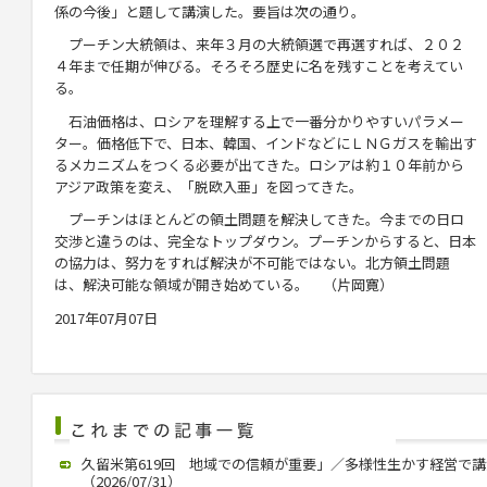
係の今後」と題して講演した。要旨は次の通り。
プーチン大統領は、来年３月の大統領選で再選すれば、２０２
４年まで任期が伸びる。そろそろ歴史に名を残すことを考えてい
る。
石油価格は、ロシアを理解する上で一番分かりやすいパラメー
ター。価格低下で、日本、韓国、インドなどにＬＮＧガスを輸出す
るメカニズムをつくる必要が出てきた。ロシアは約１０年前から
アジア政策を変え、「脱欧入亜」を図ってきた。
プーチンはほとんどの領土問題を解決してきた。今までの日ロ
交渉と違うのは、完全なトップダウン。プーチンからすると、日本
の協力は、努力をすれば解決が不可能ではない。北方領土問題
は、解決可能な領域が開き始めている。 （片岡寛）
2017年07月07日
久留米第619回 地域での信頼が重要」／多様性生かす経営で
（2026/07/31）