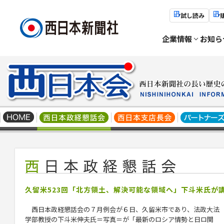
試し読み
企業情報
お知ら
久留米523回「北方領土、解決可能な領域へ」下斗米氏が
西日本政経懇話会の７月例会が６日、久留米市であり、法政大法
学部教授の下斗米伸夫氏＝写真＝が「最新のロシア情勢と日ロ関