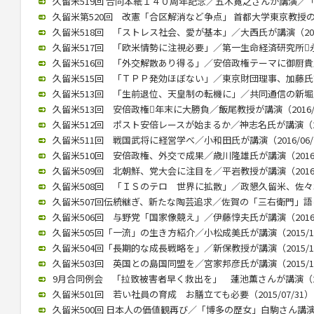
久留米519回 合同本紙１４０周年記念／五木寛之さんが講演／「いま
久留米第520回 改憲「合区解消など争点」 首都大学東京教授の木村
久留米518回 「ストレス社会、愛が基本」／大西氏が講演（2017/
久留米517回 「欧米情勢に注視必要」／第一生命経済研究所永浜氏
久留米516回 「外交解散あり得る」／安倍政権テーマに御厨貴氏が講
久留米515回 「ＴＰＰ発効ほぼない」／東京財団理事、加藤氏講演（
久留米513回 「生前退位、天皇制の転機に」／共同通信の新堀氏が講
久留米513回 安倍政権年末に大勝負／飯尾教授が講演（2016/0
久留米512回 ポスト安倍レースが始まるか／神志名氏が講演（201
久留米511回 戦国武将に経営学べ／小和田氏が講演（2016/06/
久留米510回 安倍政権、外交で成果／歳川隆雄氏が講演（2016/0
久留米509回 北朝鮮、党大会に注目を／平岩教授が講演（2016/0
久留米508回 「ＩＳのテロ 世界に拡散」／政懇久留米、佐々木伸氏
久留米507回伝統継ぎ、新たな陶芸追求／佐賀の「三右衛門」語る／
久留米506回 与野党「国家像競え」／伊藤惇夫氏が講演（2016/0
久留米505回「一流」の生き方紹介／小松成美氏が講演（2015/12
久留米504回「長期的な成長戦略を」／新保教授が講演（2015/12
久留米503回 英国との島国同盟を／宮家邦彦氏が講演（2015/10
9月合同例会 「拉致被害者早く救出を」 蓮池薫さんが講演（2015
久留米501回 若い社員の育成 お膳立ても必要（2015/07/31）
久留米500回 日本人の価値観再び／「博多の歴女」白駒さん講演 （2