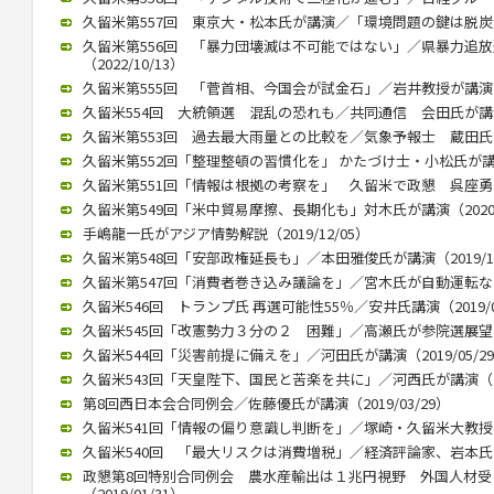
久留米第557回 東京大・松本氏が講演／「環境問題の鍵は脱炭素化」
久留米第556回 「暴力団壊滅は不可能ではない」／県暴力追
（2022/10/13）
久留米第555回 「菅首相、今国会が試金石」／岩井教授が講演（20
久留米554回 大統領選 混乱の恐れも／共同通信 会田氏が講演（2
久留米第553回 過去最大雨量との比較を／気象予報士 蔵田氏が講演
久留米第552回「整理整頓の習慣化を」 かたづけ士・小松氏が講演（2
久留米第551回「情報は根拠の考察を」 久留米で政懇 呉座勇一氏が
久留米第549回「米中貿易摩擦、長期化も」対木氏が講演（2020/0
手嶋龍一氏がアジア情勢解説（2019/12/05）
久留米第548回「安部政権延長も」／本田雅俊氏が講演（2019/10
久留米第547回「消費者巻き込み議論を」／宮木氏が自動運転など講演
久留米546回 トランプ氏 再選可能性55％／安井氏講演（2019/0
久留米545回「改憲勢力３分の２ 困難」／高瀬氏が参院選展望（20
久留米544回「災害前提に備えを」／河田氏が講演（2019/05/2
久留米543回「天皇陛下、国民と苦楽を共に」／河西氏が講演（201
第8回西日本会合同例会／佐藤優氏が講演（2019/03/29）
久留米541回「情報の偏り意識し判断を」／塚崎・久留米大教授が講演
久留米540回 「最大リスクは消費増税」／経済評論家、岩本氏が講演
政懇第8回特別合同例会 農水産輸出は１兆円視野 外国人材
（2019/01/31）