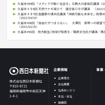
久留米499回 「メディアが動く社会を」立教大の逢坂氏講演（2015
久留米４９8回 天然ウナギ減少で 国交省ＯＢが講演 （2015/05
久留米４９7回 造園家の涌井氏講演「持続可能な未来を」政懇4
（2015/04/03）
久留米496回 「自由だがつまらない」 大澤氏 貨幣への欲望
（2015/02/25）
久留米495回 地方創生地域が知恵を／篠原文也氏が講演／西日本政
企業情報
事業
企業理念
株式会社西日本新聞社
会社概要
〒810-8721
社長あいさつ
福岡県福岡市中央区天神
1-4-1
本社・支社
組織図