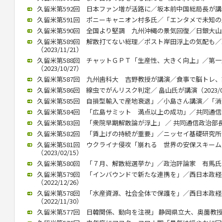
久留米第592回 日本ファン増が活路に／坂本前中国総局長が講演（2
久留米第591回 ポニーキャニオン村多氏／「エンタメで未知の層にも
久留米第590回 全国より堅調 九州沖縄の景気回復／日銀大山氏（2
久留米第589回 解散打てない総理／ポスト岸田浮上の気配も
（2023/11/21）
久留米第588回 チャットＧＰＴ「生産性、大きく向上」／第
（2023/10/27）
久留米第587回 九州歯科大 吉野教授が講演／食事で脳トレ、認知症
久留米第586回 線虫でがんリスク判定／ 畠山氏が講演（2023/07
久留米第585回 自損型輸入で産地衰退」／小島さん講演／「消費者
久留米第584回 「広島サミット 満点以上の成功」／共同通信永井氏
久留米第583回 「衆院早期解散論が浮上」 ／ 共同通信政治部長、
久留米第582回 「賃上げの持続が重要」／ニッセイ基礎研究所 伊藤
久留米第581回 ウクライナ侵攻「崩れる 世界の安保スキー
（2023/02/15）
久留米第580回 「７月、解散総選挙か」／政治評論家 有馬氏が講演
久留米第579回 「インバウンドで新たな連携を」／西日本政
（2022/12/26）
久留米第578回 「水産資源、社会全体で保護を」／西日本政
（2022/11/30）
久留米第577回 日韓関係、動向を注視」 静岡県立大、奥薗教授が講演