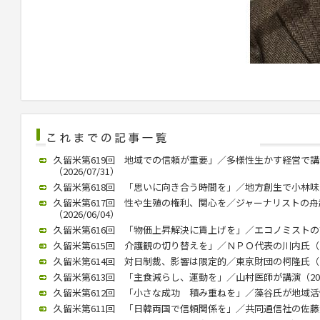
久留米第619回 地域での信頼が重要」／多様性生かす経営で
（2026/07/31）
久留米第618回 「思いに向き合う時間を」／地方創生で小林味愛氏が
久留米第617回 性や生殖の権利、関心を／ジャーナリストの
（2026/06/04）
久留米第616回 「物価上昇解決に賃上げを」／エコノミストの熊野氏
久留米第615回 介護観の切り替えを」／ＮＰＯ代表の川内氏（202
久留米第614回 対日制裁、影響は限定的／東京財団の柯隆氏（202
久留米第613回 「主食減らし、運動を」／山村医師が講演（2026/
久留米第612回 「小さな成功 積み重ねを」／藻谷氏が地域活性化で
久留米第611回 「日韓両国で信頼関係を」／共同通信社の佐藤大介氏