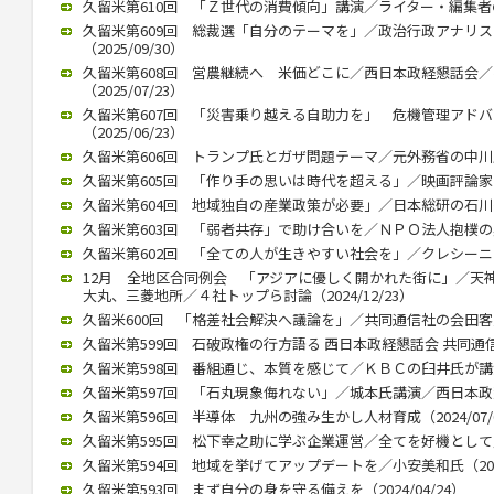
久留米第610回 「Ｚ世代の消費傾向」講演／ライター・編集者の稲田
久留米第609回 総裁選「自分のテーマを」／政治行政アナリ
（2025/09/30）
久留米第608回 営農継続へ 米価どこに／西日本政経懇話会
（2025/07/23）
久留米第607回 「災害乗り越える自助力を」 危機管理アド
（2025/06/23）
久留米第606回 トランプ氏とガザ問題テーマ／元外務省の中川氏が講
久留米第605回 「作り手の思いは時代を超える」／映画評論家の立花
久留米第604回 地域独自の産業政策が必要」／日本総研の石川智久氏
久留米第603回 「弱者共存」で助け合いを／ＮＰＯ法人抱樸の奥田理
久留米第602回 「全ての人が生きやすい社会を」／クレシーニ・ア
12月 全地区合同例会 「アジアに優しく開かれた街に」／天
大丸、三菱地所／４社トップら討論（2024/12/23）
久留米600回 「格差社会解決へ議論を」／共同通信社の会田客員論説
久留米第599回 石破政権の行方語る 西日本政経懇話会 共同通信の
久留米第598回 番組通じ、本質を感じて／ＫＢＣの臼井氏が講演 （
久留米第597回 「石丸現象侮れない」／城本氏講演／西日本政懇７月
久留米第596回 半導体 九州の強み生かし人材育成（2024/07/
久留米第595回 松下幸之助に学ぶ企業運営／全てを好機として／久保
久留米第594回 地域を挙げてアップデートを／小安美和氏（2024/
久留米第593回 まず自分の身を守る備えを（2024/04/24）