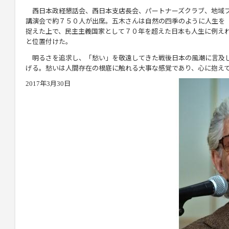
西日本政経懇話会、西日本支店長会、パートナーズクラブ、地域フ
講演会で約７５０人が出席。五木さんは自然の四季のように人生を
捉えた上で、民主主義国家として７０年を超えた日本も人生に例え
と位置付けた。
明るさを追求し、「愁い」を敬遠してきた戦後日本の風潮に言及
げる。愁いは人間存在の根底に触れる大事な感覚であり、心に抱え
年
月
日
2017
3
30