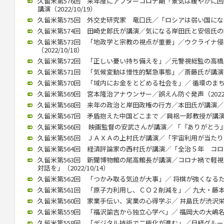
久留米第576回 来年度にアフターコロナ期「景気は緩やかに
講演（2022/10/19）
久留米第575回 外交史研究家 竜口氏／「ロシアは弱い国になる」（
久留米第574回 田崎史郎氏が講演／気になる岸田氏と安倍氏の関係（
久留米第573回 「地政学と宗教の視点が重要」／ウクライナ
（2022/10/18）
久留米第572回 「正しい憂い持ち備えを」／元警視総監の高橋氏が講
久留米第571回 「気候変動は慢性的緊急事態」／斎藤氏が講演（20
久留米第570回 「域内にお金をとどめる社会を」／ 循環のまちづく
久留米第569回 宮本隆治アナウンサー／誤えん防ぐ発声（2022/1
久留米第568回 来年の政治と岸田政権の行方／本田氏が講演／参院
久留米第567回 矛盾抱えた中国どこまで ／興梠一郎教授が講演（20
久留米第566回 映画監督の安武さんが講演／ 「『ありがとう』飛び
久留米第565回 ＪＡＸＡの上村氏が講演／「宇宙利用が当たり前に」
久留米第564回 経済評論家の西村氏が講演／「全治５年 コロナ後
久留米第563回 新聞博物館の尾高館長が講演／コロナ禍で軽
対話を」（2022/10/14）
久留米第562回 「つかみ取る気迫が大事」／ 将棋が強くなるために
久留米第561回 「原子力利用し、ＣＯ２削減を」／ 九大・藤本教授
久留米第560回 家業手伝い、実業の心得学ぶ／ 井島氏が渋沢栄一テ
久留米第559回 「福沢諭吉から独立心学べ」／ 福岡大の大嶋名誉教
久留米第558回 「デジタル技術で二極化が進む」／日経グループ副