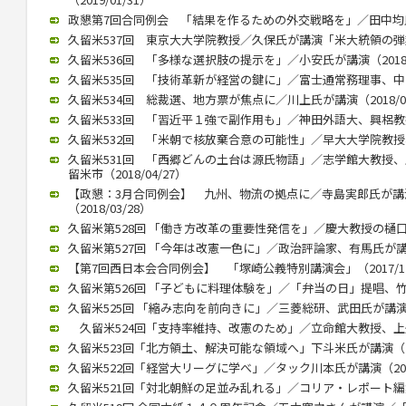
政懇第7回合同例会 「結果を作るための外交戦略を」／田中均氏が講
久留米537回 東京大大学院教授／久保氏が講演「米大統領の弾劾焦点
久留米536回 「多様な選択肢の提示を」／小安氏が講演（2018/1
久留米535回 「技術革新が経営の鍵に」／富士通常務理事、中山氏が
久留米534回 総裁選、地方票が焦点に／川上氏が講演（2018/07
久留米533回 「習近平１強で副作用も」／神田外語大、興梠教授が講
久留米532回 「米朝で核放棄合意の可能性」／早大大学院教授、李
久留米531回 「西郷どんの土台は源氏物語」／志学館大教授
留米市（2018/04/27）
【政懇：3月合同例会】 九州、物流の拠点に／寺島実郎氏が
（2018/03/28）
久留米第528回 「働き方改革の重要性発信を」／慶大教授の樋口氏講
久留米第527回 「今年は改憲一色に」／政治評論家、有馬氏が講演（2
【第7回西日本会合同例会】 「塚崎公義特別講演会」（2017/12
久留米第526回 「子どもに料理体験を」／「弁当の日」提唱、竹下氏
久留米525回 「縮み志向を前向きに」／三菱総研、武田氏が講演（20
久留米524回「支持率維持、改憲のため」／立命館大教授、上久保氏
久留米523回「北方領土、解決可能な領域へ」下斗米氏が講演（201
久留米522回「経営大リーグに学べ」／タック川本氏が講演（2017/
久留米521回「対北朝鮮の足並み乱れる」／コリア・レポート編集長