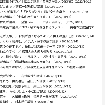
田政権の行方／本田氏が講演／参院選が最大の試練に（2022/10/17）
こまで ／興梠一郎教授が講演（2022/10/14）
さんが講演／ 「『ありがとう』飛び交う食卓を」（2022/10/14）
が講演／「宇宙利用が当たり前に」（2022/10/14）
村氏が講演／「全治５年 コロナ後に備えを」（2022/10/14）
尾高館長が講演／コロナ禍で軽視されるファクト／「共通の言論空間で
が大事」／ 将棋が強くなるために／ 棋士の豊川七段（2022/10/14）
ＣＯ２削減を」／ 九大・藤本教授が講演（2022/10/14）
の心得学ぶ／ 井島氏が渋沢栄一テーマに講演（2022/10/13）
立心学べ」／ 福岡大の大嶋名誉教授（2022/10/13）
で二極化が進む」／日経グループ副社長・高見氏（2022/10/13）
講演／「環境問題の鍵は脱炭素化」（2022/10/13）
は不可能ではない」／県暴力追放運動推進センターの藪さん講演
が試金石」／岩井教授が講演（2022/10/13）
れも／共同通信 会田氏が講演（2020/10/18）
比較を／気象予報士 蔵田氏が講演（2020/10/18）
を」 かたづけ士・小松氏が講演（2020/07/31）
察を」 久留米で政懇 呉座勇一氏が講演（2020/03/09）
期化も」対木氏が講演（2020/03/09）