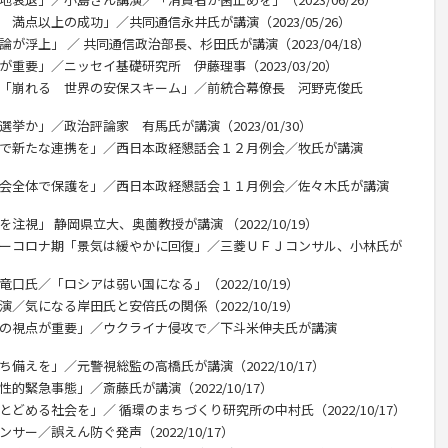
 満点以上の成功」／共同通信永井氏が講演（2023/05/26）
が浮上」 ／ 共同通信政治部長、杉田氏が講演（2023/04/18）
が重要」／ニッセイ基礎研究所 伊藤理事（2023/03/20）
攻「崩れる 世界の安保スキーム」／前統合幕僚長 河野克俊氏
挙か」／政治評論家 有馬氏が講演（2023/01/30）
ドで新たな連携を」／西日本政経懇話会１２月例会／牧氏が講演
社会全体で保護を」／西日本政経懇話会１１月例会／佐々木氏が講演
注視」 静岡県立大、奥薗教授が講演 （2022/10/19）
ターコロナ期「景気は緩やかに回復」／三菱ＵＦＪコンサル、小林氏が
口氏／「ロシアは弱い国になる」（2022/10/19）
／気になる岸田氏と安倍氏の関係（2022/10/19）
教の視点が重要」／ウクライナ侵攻で／下斗米伸夫氏が講演
備えを」／元警視総監の高橋氏が講演（2022/10/17）
的緊急事態」／斎藤氏が講演（2022/10/17）
とどめる社会を」／ 循環のまちづくり研究所の中村氏（2022/10/17）
サー／誤えん防ぐ発声（2022/10/17）