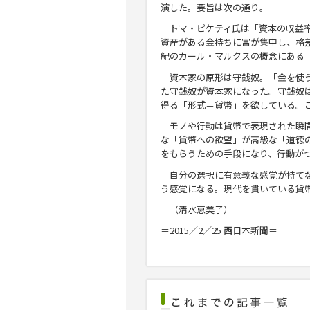
演した。要旨は次の通り。
トマ・ピケティ氏は「資本の収益率
資産がある金持ちに富が集中し、格差
紀のカール・マルクスの概念にある
資本家の原形は守銭奴。「金を使う
た守銭奴が資本家になった。守銭奴
得る「形式＝貨幣」を欲している。
モノや行動は貨幣で表現された瞬間
な「貨幣への欲望」が高級な「道徳
をもらうための手段になり、行動が
自分の選択に有意義な感覚が持てな
う感覚になる。現代を貫いている貨
（清水恵美子）
＝2015／2／25 西日本新聞＝