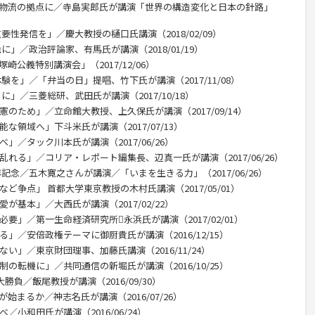
、物流の拠点に／寺島実郎氏が講演「世界の構造変化と日本の針路」
要性発信を」／慶大教授の樋口氏講演（2018/02/09）
に」／政治評論家、有馬氏が講演（2018/01/19）
公義特別講演会」（2017/12/06）
験を」／「弁当の日」提唱、竹下氏が講演（2017/11/08）
に」／三菱総研、武田氏が講演（2017/10/18）
のため」／立命館大教授、上久保氏が講演（2017/09/14）
な領域へ」下斗米氏が講演（2017/07/13）
」／タック川本氏が講演（2017/06/26）
乱れる」／コリア・レポート編集長、辺真一氏が講演（2017/06/26）
記念／五木寛之さんが講演／「いまを生きる力」（2017/06/26）
ど争点」 首都大学東京教授の木村氏講演（2017/05/01）
が基本」／大西氏が講演（2017/02/22）
要」／第一生命経済研究所永浜氏が講演（2017/02/01）
」／安倍政権テーマに御厨貴氏が講演（2016/12/15）
い」／東京財団理事、加藤氏講演（2016/11/24）
の転機に」／共同通信の新堀氏が講演（2016/10/25）
勝負／飯尾教授が講演（2016/09/30）
始まるか／神志名氏が講演（2016/07/26）
／小和田氏が講演（2016/06/24）