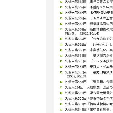
久留米第568回 来年の政治と岸
久留米第567回 矛盾抱えた中国ど
久留米第566回 映画監督の安武
久留米第565回 ＪＡＸＡの上村氏
久留米第564回 経済評論家の西
久留米第563回 新聞博物館の
対話を」（2022/10/14）
久留米第562回 「つかみ取る気迫
久留米第561回 「原子力利用し、
久留米第560回 家業手伝い、実業
久留米第559回 「福沢諭吉から独
久留米第558回 「デジタル技術
久留米第557回 東京大・松本氏が
久留米第556回 「暴力団壊滅
（2022/10/13）
久留米第555回 「菅首相、今国会
久留米554回 大統領選 混乱の恐
久留米第553回 過去最大雨量との
久留米第552回「整理整頓の習慣化
久留米第551回「情報は根拠の考
久留米第549回「米中貿易摩擦、長