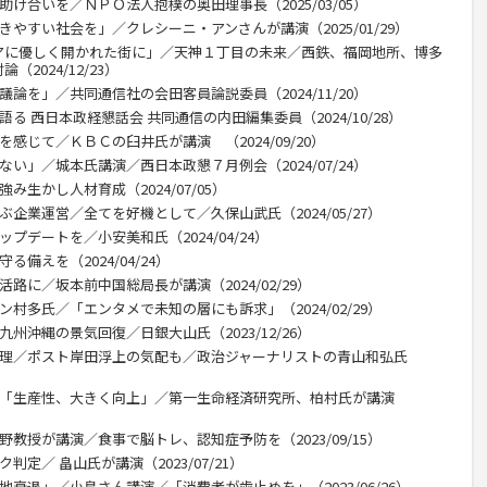
助け合いを／ＮＰＯ法人抱樸の奥田理事長（2025/03/05）
きやすい社会を」／クレシーニ・アンさんが講演（2025/01/29）
アに優しく開かれた街に」／天神１丁目の未来／西鉄、福岡地所、博多
2024/12/23）
議論を」／共同通信社の会田客員論説委員（2024/11/20）
る 西日本政経懇話会 共同通信の内田編集委員（2024/10/28）
感じて／ＫＢＣの臼井氏が講演 （2024/09/20）
ない」／城本氏講演／西日本政懇７月例会（2024/07/24）
み生かし人材育成（2024/07/05）
ぶ企業運営／全てを好機として／久保山武氏（2024/05/27）
プデートを／小安美和氏（2024/04/24）
備えを（2024/04/24）
路に／坂本前中国総局長が講演（2024/02/29）
ン村多氏／「エンタメで未知の層にも訴求」（2024/02/29）
州沖縄の景気回復／日銀大山氏（2023/12/26）
総理／ポスト岸田浮上の気配も／政治ジャーナリストの青山和弘氏
Ｔ「生産性、大きく向上」／第一生命経済研究所、柏村氏が講演
野教授が講演／食事で脳トレ、認知症予防を（2023/09/15）
判定／ 畠山氏が講演（2023/07/21）
地衰退」／小島さん講演／「消費者が歯止めを」（2023/06/26）