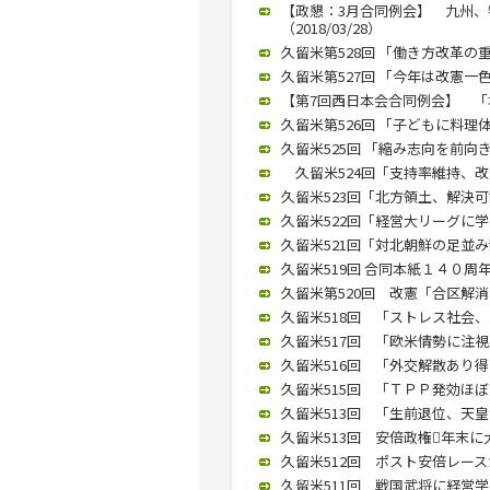
【政懇：3月合同例会】 九州
（2018/03/28）
久留米第528回 「働き方改革の重
久留米第527回 「今年は改憲一色
【第7回西日本会合同例会】 「塚崎
久留米第526回 「子どもに料理体
久留米525回 「縮み志向を前向き
久留米524回「支持率維持、改憲
久留米523回「北方領土、解決可能
久留米522回「経営大リーグに学べ
久留米521回「対北朝鮮の足並み
久留米519回 合同本紙１４０周年
久留米第520回 改憲「合区解消な
久留米518回 「ストレス社会、愛
久留米517回 「欧米情勢に注視必
久留米516回 「外交解散あり得る
久留米515回 「ＴＰＰ発効ほぼな
久留米513回 「生前退位、天皇制
久留米513回 安倍政権年末に大
久留米512回 ポスト安倍レースが
久留米511回 戦国武将に経営学べ