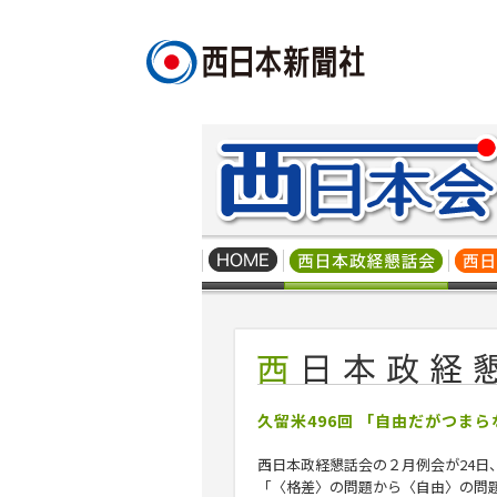
久留米496回 「自由だがつま
西日本政経懇話会の２月例会が24日
「〈格差〉の問題から〈自由〉の問