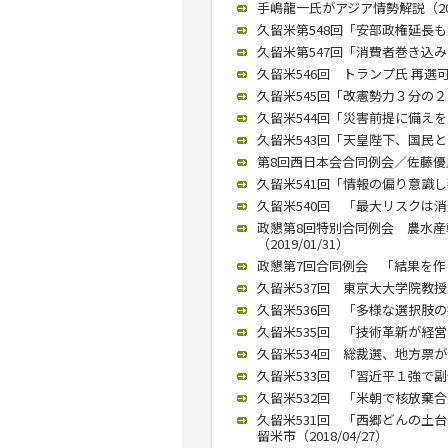
手嶋龍一氏がアジア情勢解説（2019
久留米第548回「安部政権延長も」
久留米第547回「消費者巻き込み議
久留米546回 トランプ氏 再選可能
久留米545回「改憲勢力３分の２ 
久留米544回「災害前提に備えを」
久留米543回「天皇陛下、国民と苦
第8回西日本会合同例会／佐藤優氏が
久留米541回「情報の偏り意識し判
久留米540回 「最大リスクは消費
政懇第8回特別合同例会 農水
（2019/01/31）
政懇第7回合同例会 「結果を作る
久留米537回 東京大大学院教授
久留米536回 「多様な選択肢の提
久留米535回 「技術革新が経営
久留米534回 総裁選、地方票が焦
久留米533回 「習近平１強で副作
久留米532回 「米朝で核放棄合
久留米531回 「西郷どんの土
留米市（2018/04/27）