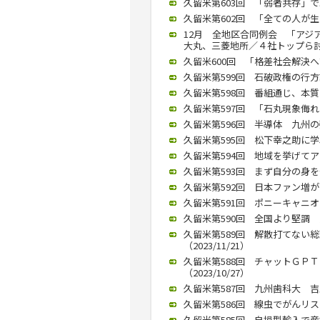
久留米第603回 「弱者共存」で
久留米第602回 「全ての人が生
12月 全地区合同例会 「アジ
大丸、三菱地所／４社トップら討論（
久留米600回 「格差社会解決へ
久留米第599回 石破政権の行方語
久留米第598回 番組通じ、本質を
久留米第597回 「石丸現象侮れ
久留米第596回 半導体 九州の強
久留米第595回 松下幸之助に学
久留米第594回 地域を挙げてアッ
久留米第593回 まず自分の身を守る
久留米第592回 日本ファン増が活
久留米第591回 ポニーキャニオ
久留米第590回 全国より堅調 九
久留米第589回 解散打てない
（2023/11/21）
久留米第588回 チャットＧＰ
（2023/10/27）
久留米第587回 九州歯科大 吉
久留米第586回 線虫でがんリスク
久留米第585回 自損型輸入で産