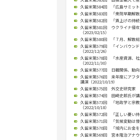
久留米第584回 「広島サミット
久留米第583回 「衆院早期解散論
久留米第582回 「賃上げの持続
久留米第581回 ウクライナ侵
（2023/02/15）
久留米第580回 「７月、解散総選
久留米第579回 「インバウン
（2022/12/26）
久留米第578回 「水産資源、
（2022/11/30）
久留米第577回 日韓関係、動向を
久留米第576回 来年度にアフ
講演（2022/10/19）
久留米第575回 外交史研究家 竜
久留米第574回 田崎史郎氏が講演
久留米第573回 「地政学と宗
（2022/10/18）
久留米第572回 「正しい憂い持ち
久留米第571回 「気候変動は慢性
久留米第570回 「域内にお金を
久留米第569回 宮本隆治アナウン