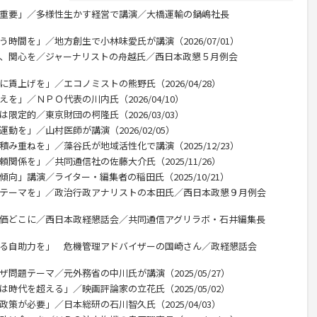
が重要」／多様性生かす経営で講演／大橋運輸の鍋嶋社長
う時間を」／地方創生で小林味愛氏が講演（2026/07/01）
利、関心を／ジャーナリストの舟越氏／西日本政懇５月例会
賃上げを」／エコノミストの熊野氏（2026/04/28）
を」／ＮＰＯ代表の川内氏（2026/04/10）
限定的／東京財団の柯隆氏（2026/03/03）
動を」／山村医師が講演（2026/02/05）
積み重ねを」／藻谷氏が地域活性化で講演（2025/12/23）
関係を」／共同通信社の佐藤大介氏（2025/11/26）
向」講演／ライター・編集者の稲田氏（2025/10/21）
のテーマを」／政治行政アナリストの本田氏／西日本政懇９月例会
米価どこに／西日本政経懇話会／共同通信アグリラボ・石井編集長
える自助力を」 危機管理アドバイザーの国崎さん／政経懇話会
問題テーマ／元外務省の中川氏が講演（2025/05/27）
時代を超える」／映画評論家の立花氏（2025/05/02）
策が必要」／日本総研の石川智久氏（2025/04/03）