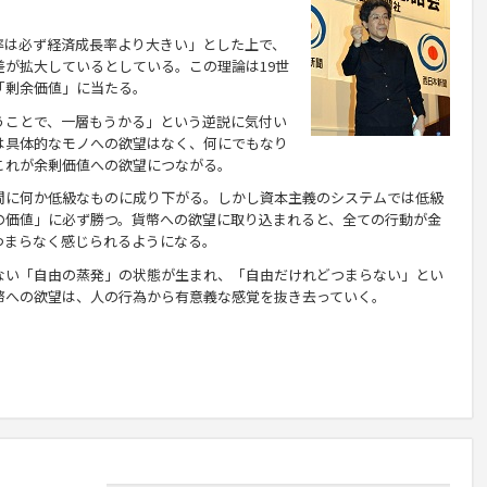
は必ず経済成長率より大きい」とした上で、
が拡大しているとしている。この理論は19世
「剰余価値」に当たる。
ことで、一層もうかる」という逆説に気付い
は具体的なモノへの欲望はなく、何にでもなり
これが余剰価値への欲望につながる。
に何か低級なものに成り下がる。しかし資本主義のシステムでは低級
の価値」に必ず勝つ。貨幣への欲望に取り込まれると、全ての行動が金
つまらなく感じられるようになる。
い「自由の蒸発」の状態が生まれ、「自由だけれどつまらない」とい
幣への欲望は、人の行為から有意義な感覚を抜き去っていく。