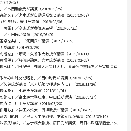
/12/05）
／本田雅俊氏が講演（2019/10/25）
論を」／宮木氏が自動運転など講演（2019/10/07）
性55％／安井氏講演（2019/08/06）
困難」／高瀬氏が参院選展望（2019/06/21）
／河田氏が講演（2019/05/29）
楽を共に」／河西氏が講演（2019/05/15）
講演（2019/03/29）
断を」／塚崎・久留米大教授が講演（2019/03/11）
増税」／経済評論家、岩本氏が講演（2019/02/05）
産輸出は１兆円視野 外国人材受け入れ、国全体で整備を／菅官房長官
ための外交戦略を」／田中均氏が講演（2018/12/25）
／久保氏が講演「米大統領の弾劾焦点に」（2018/11/26）
示を」／小安氏が講演（2018/11/01）
の鍵に」／富士通常務理事、中山氏が講演（2018/09/27）
点に／川上氏が講演（2018/07/20）
用も」／神田外語大、興梠教授が講演（2018/06/19）
意の可能性」／早大大学院教授、李鍾元氏が講演（2018/05/10）
台は源氏物語」／志学館大教授、原口氏が講演／西日本政経懇話会／久