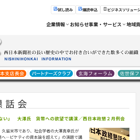
試し読み
購読申込
ビジネスソリュー
企業情報
お知らせ
事業・サービス
地域
らない」 大澤氏 貨幣への欲望で講演／西日本政懇２月例会
、久留米市であり、社会学者の大澤真幸氏が
題へ―ピケティの資本論を超えて」の演題で講