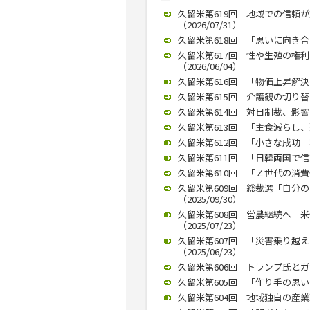
久留米第619回 地域での信頼
（2026/07/31）
久留米第618回 「思いに向き合
久留米第617回 性や生殖の権
（2026/06/04）
久留米第616回 「物価上昇解決に
久留米第615回 介護観の切り替え
久留米第614回 対日制裁、影響は
久留米第613回 「主食減らし、運
久留米第612回 「小さな成功 
久留米第611回 「日韓両国で信頼
久留米第610回 「Ｚ世代の消費傾
久留米第609回 総裁選「自分
（2025/09/30）
久留米第608回 営農継続へ 
（2025/07/23）
久留米第607回 「災害乗り越
（2025/06/23）
久留米第606回 トランプ氏とガザ
久留米第605回 「作り手の思いは
久留米第604回 地域独自の産業政