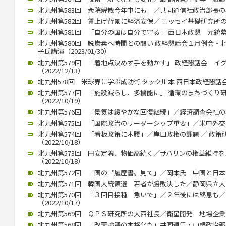
北九州第583回 衆院解散今年中にも」／共同通信社政治部長の杉田氏
北九州第582回 賃上げ背景に経済安保／ ニッセイ基礎研究所の矢嶋
北九州第581回 「自分の国は自分で守る」 西日本政懇 元統幕長折
北九州第580回 脱炭素へ時間との闘い 政経懇話会１月例会・
子氏講演（2023/01/30）
北九州第579回 「着地点決めず手を動かす」 政経懇話会 イ
（2022/12/13）
北九州578回 米球界に学ぶ成功術 タック川本 西日本政経懇話会 １
北九州第577回 「施設減らし、多機能に」 循環のまちづくり
（2022/10/19）
北九州第576回 「景気は緩やかな回復継続」／経済調査会社の小林氏
北九州第575回 「国際政治のリーダーシップ重要」／米中外交史研
北九州第574回 「看板政策に本腰」／岸田政権の課題 ／ 政
（2022/10/18）
北九州第573回 円安定着、物価高続く／サハリンの権益維持
（2022/10/18）
北九州第572回 「国の〝履歴書〟見て」／岡本氏 中国と日本の違い
北九州第571回 韓国大統領選 若者が勝敗決した／静岡県立大 奥
北九州第570回 「３回目接種 急いで」／２年後には終息も
（2022/10/17）
北九州第569回 ＱＰＳ研究所の大西社長／衛星開発 地場企業と連携
北九州第568回 「改憲論議の本格化も」共同通信・山根政治部長（2