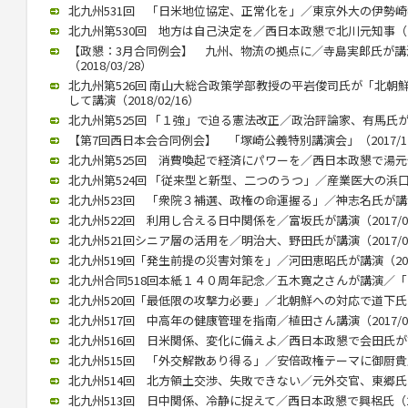
北九州531回 「日米地位協定、正常化を」／東京外大の伊勢崎教授（
北九州第530回 地方は自己決定を／西日本政懇で北川元知事（201
【政懇：3月合同例会】 九州、物流の拠点に／寺島実郎氏が
（2018/03/28）
北九州第526回 南山大総合政策学部教授の平岩俊司氏が「北朝
して講演（2018/02/16）
北九州第525回 「１強」で迫る憲法改正／政治評論家、有馬氏が講演（
【第7回西日本会合同例会】 「塚崎公義特別講演会」（2017/12
北九州第525回 消費喚起で経済にパワーを／西日本政懇で湯元健治氏
北九州第524回 「従来型と新型、二つのうつ」／産業医大の浜口教授
北九州523回 「衆院３補選、政権の命運握る」／神志名氏が講演（2
北九州522回 利用し合える日中関係を／富坂氏が講演（2017/07
北九州521回シニア層の活用を／明治大、野田氏が講演（2017/06
北九州519回「発生前提の災害対策を」／河田恵昭氏が講演（2017/
北九州合同518回本紙１４０周年記念／五木寛之さんが講演／「いま
北九州520回「最低限の攻撃力必要」／北朝鮮への対応で道下氏 政
北九州517回 中高年の健康管理を指南／植田さん講演（2017/02
北九州516回 日米関係、変化に備えよ／西日本政懇で会田氏が講演（
北九州515回 「外交解散あり得る」／安倍政権テーマに御厨貴氏が講
北九州514回 北方領土交渉、失敗できない／元外交官、東郷氏が講演
北九州513回 日中関係、冷静に捉えて／西日本政懇で興梠氏（201