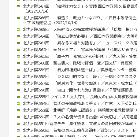
北九州第567回 「継続は力なり」を実践 西日本政懇 久留島
（2022/10/14）
北九州第566回 「酒造り 政治とつながり」／西日本政懇例会
ーマ 政経懇話会（2022/10/14）
北九州第565回 大阪経済大の福本教授が講演／ 「倍増」掲げる中国
北九州第564回 「独立自尊が必要」 ／西日本政懇例会 ／大嶋名誉教
北九州第563回 「異なる立場と対話を」／ ニュースパークの尾高館
北九州第562回 元ＮＨＫアナ 宮本氏が講演 「心地よい声で心をつ
北九州第561回 「原子力 発電以外の利用も」／九大院・藤本教授（
北九州第560回 蒙古襲来、敗戦で評価一変／国文研・呉座勇一助教（
北九州第559回 「暴力団壊滅は道半ば」／県暴追センター藪専務理事
北九州第558回 「ＤＸは目的でなく手段」／一橋ビジネススクール
北九州第557回 「脱炭素化 世界で加速」／東京大・松本氏（202
北九州第556回 「自由で開かれた海」目指す／７管総務部長 馬渕氏
北九州第555回 ウイルスと人共存も／長崎大の山本太郎教授講演（20
北九州第554回 菅氏の長期政権あり得る」／作家 大下英治氏（20
北九州第553回 北朝鮮「冷静に認識を」 礒崎慶大准教授講演（202
北九州第552回 ３人の名優が伝える出会いの大切さ／ 共同通信の立
北九州第551回香港デモ 激化懸念 立教大の倉田教授が講演（202
北九州第550回 首相の東京五輪花道論も／政治アナリスト 伊藤惇夫
北九州第548回英は1月末離脱「来年末に次の崖」田中理氏講演（202