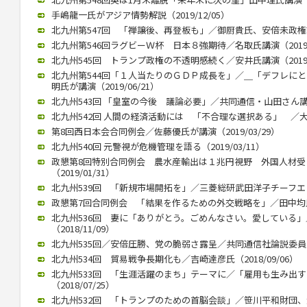
手嶋龍一氏がアジア情勢解説（2019/12/05）
北九州第547回 「禅譲後、再登板も」／御厨貴氏、安倍未政権語る（
北九州第546回ラグビーＷ杯 日本８強期待／名取氏講演（2019/1
北九州545回 トランプ政権の不透明感続く／安井氏講演（2019/0
北九州第544回「１人当たりのＧＤＰ成長を」／＿「デフレに
明氏が講演（2019/06/21）
北九州543回 「皇室の今後 議論必要」／共同通信・山田さん講演（2
北九州542回 人間の経済活動には 「不合理な選択ある」 ／大江さ
第8回西日本会合同例会／佐藤優氏が講演（2019/03/29）
北九州540回 元警視が危機管理を語る（2019/03/11）
政懇第8回特別合同例会 農水産輸出は１兆円視野 外国人材
（2019/01/31）
北九州539回 「新規市場開拓を」／三菱総研武田洋子チーフエコノミ
政懇第7回合同例会 「結果を作るための外交戦略を」／田中均氏が講
北九州536回 妻に「ありがとう。ごめんなさい。愛している
（2018/11/09）
北九州535回／安倍圧勝、党の脆弱さ露呈／共同通信社論説委員の柿
北九州534回 貿易戦争長期化も／吉崎達彦氏（2018/09/06）
北九州533回 「生涯活躍のまち」テーマに／「雇用も生み出
（2018/07/25）
北九州532回 「トランプのための首脳会談」／笹川平和財団、渡部