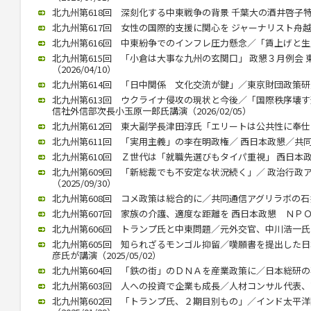
北九州第618回 深刻化する中東戦争の背景 千葉大の酒井啓子特任教
北九州第617回 女性の国際的支援に関心を ジャーナリスト舟越氏 西
北九州第616回 中東紛争でのインフレ圧力懸念／「賃上げと生産性向
北九州第615回 「小倉は大事な九州の玄関口」 政懇３月例会
（2026/04/10）
北九州第614回 「日中関係 文化交流が鍵」／東京財団政策研究所
北九州第613回 ウクライナ侵攻の現状と今後／「国際秩序壊
信社外信部次長小玉原一郎氏講演（2026/02/05）
北九州第612回 東大副学長津田淳氏「エリートは公共性に奉仕する」
北九州第611回 「実用主義」の李在明政権／ 西日本政懇／共同通信
北九州第610回 Ｚ世代は「就職先選びもタイパ重視」 西日本政懇 
北九州第609回 「新総裁でも不安定な状況続く」／ 政治行政
（2025/09/30）
北九州第608回 コメ政策は総合的に／共同通信アグリラボの石井氏（
北九州第607回 家族の介護、適度な距離を 西日本政懇 ＮＰＯ代表
北九州第606回 トランプ氏と中東問題／元外交官、中川浩一氏が講演
北九州第605回 知られざるモンゴル抑留／嘆願書を提出した
彦氏が講演（2025/05/02）
北九州第604回 「鉄の街」のＤＮＡを産業政策に／日本総研の石川智
北九州第603回 人への投資で企業も成長／人材コンサル代表、高見氏
北九州第602回 「トランプ氏、２期目別もの」／インド太平