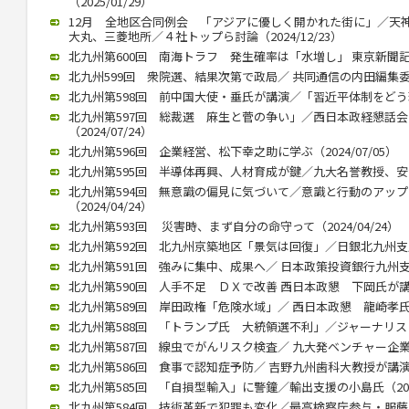
（2025/01/29）
12月 全地区合同例会 「アジアに優しく開かれた街に」／天
大丸、三菱地所／４社トップら討論（2024/12/23）
北九州第600回 南海トラフ 発生確率は「水増し」 東京新聞記者・
北九州599回 衆院選、結果次第で政局／ 共同通信の内田編集委員（2
北九州第598回 前中国大使・垂氏が講演／「習近平体制をどう理解
北九州第597回 総裁選 麻生と菅の争い」／西日本政経懇話
（2024/07/24）
北九州第596回 企業経営、松下幸之助に学ぶ（2024/07/05）
北九州第595回 半導体再興、人材育成が鍵／九大名誉教授、安浦氏が
北九州第594回 無意識の偏見に気づいて／意識と行動のアッ
（2024/04/24）
北九州第593回 災害時、まず自分の命守って（2024/04/24）
北九州第592回 北九州京築地区「景気は回復」／日銀北九州支店長
北九州第591回 強みに集中、成果へ／ 日本政策投資銀行九州支店長
北九州第590回 人手不足 ＤＸで改善 西日本政懇 下岡氏が講演（2
北九州第589回 岸田政権「危険水域」／ 西日本政懇 龍崎孝氏（20
北九州第588回 「トランプ氏 大統領選不利」／ジャーナリストの
北九州第587回 線虫でがんリスク検査／ 九大発ベンチャー企業、畠
北九州第586回 食事で認知症予防／ 吉野九州歯科大教授が講演（20
北九州第585回 「自損型輸入」に警鐘／輸出支援の小島氏（2023/
北九州第584回 技術革新で犯罪も変化／最高検察庁参与・服藤恵三氏