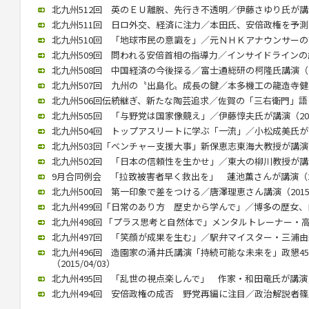
北九州512回 英のＥＵ離脱、先行き不透明／伊藤さゆり氏が講演（2
北九州511回 日ロ外交、経済に注力／本田氏、安倍政権を予測（20
北九州510回 「地球市民の意識を」／元ＮＨＫアナウンサーの古屋氏
北九州509回 問われる安倍首相の指導力／インサイドラインの歳川氏
北九州508回 中国経済の今後探る／富士通総研の柯隆氏講演（201
北九州507回 九州の〝出島化〟成長の鍵／本多機工の龍造寺健介氏が
北九州506回伝統継ぎ、新たな陶芸追求／佐賀の「三右衛門」語る／
北九州505回 「与野党は国家像競え」／伊藤惇夫氏が講演（2016/
北九州504回 トップアスリートに学ぶ「一流」／小松成美氏が講演（
北九州503回「ベンチャー支援大事」新保恵志東海大教授が講演（20
北九州502回 「日本の信頼性を生かせ」／東大の柳川教授が講演（2
9月合同例会 「拉致被害者早く救出を」 蓮池薫さんが講演（2015
北九州500回 第一印象で差をつける／唐澤理恵さん講演（2015/0
北九州499回「日常のあり方 歴史から学んで」／博多の歴女、白駒さ
北九州498回 「プラス思考と自然体で」メンタルトレーナー・高畑好
北九州497回 「笑顔が成果を生む」／駅弁マイスター・三浦由紀江氏
北九州496回 造園家の涌井氏講演「持続可能な未来を」政懇4
（2015/04/03）
北九州495回 「乱世の視点楽しんで」 作家・和田竜氏が講演（20
北九州494回 安倍政権の成否 野党再編に注目／政治解説者篠原氏講