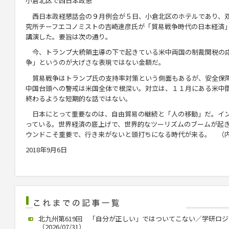
小倉北区で西日本政懇
西日本政経懇話会の９月例会が５日、小倉北区のホテルであり、
究所チーフエコノミストの吉崎達彦氏が「貿易戦争時代の日本経済
講演した。要旨は次の通り。
今、トランプ大統領主導の下で起きている米中両国の制裁関税の
争」というのが大げさな表現ではない金額だ。
貿易戦争はトランプ氏の支持率対策という側面もあるが、安全保
中国台頭への警戒は米国全体で根深い。対立は、１１月にある米中
終わるような短期的な話ではない。
日本にとって重要なのは、自由貿易の継続と「人の移動」だ。イン
っている。世界経済の底上げで、世界的なツーリズムのブームが起
ウンドこそ重要で、行き来がないと頭打ちになる時代が来る。 （
2018年9月6日
北九州第619回 「自分が正しい」ではついてこない／学研ロ
（2026/07/31）