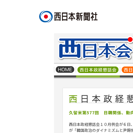
久留米第577回 日韓関係、動
西日本政経懇話会１０月例会が６日
が「韓国政治のダイナミズムと尹錫