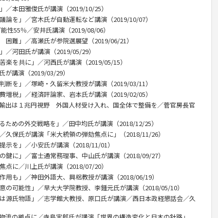
／本田雅俊氏が講演（2019/10/25）
論を」／宮木氏が自動運転など講演（2019/10/07）
性55％／安井氏講演（2019/08/06）
困難」／高瀬氏が参院選展望（2019/06/21）
／河田氏が講演（2019/05/29）
楽を共に」／河西氏が講演（2019/05/15）
講演（2019/03/29）
断を」／塚崎・久留米大教授が講演（2019/03/11）
増税」／経済評論家、岩本氏が講演（2019/02/05）
産輸出は１兆円視野 外国人材受け入れ、国全体で整備を／菅官房長官
ための外交戦略を」／田中均氏が講演（2018/12/25）
／久保氏が講演「米大統領の弾劾焦点に」（2018/11/26）
示を」／小安氏が講演（2018/11/01）
の鍵に」／富士通常務理事、中山氏が講演（2018/09/27）
点に／川上氏が講演（2018/07/20）
用も」／神田外語大、興梠教授が講演（2018/06/19）
意の可能性」／早大大学院教授、李鍾元氏が講演（2018/05/10）
台は源氏物語」／志学館大教授、原口氏が講演／西日本政経懇話会／久
、物流の拠点に／寺島実郎氏が講演「世界の構造変化と日本の針路」