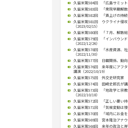
久留米第584回 「広島サミット
久留米第583回 「衆院早期解散論
久留米第582回 「賃上げの持続
久留米第581回 ウクライナ侵
（2023/02/15）
久留米第580回 「７月、解散総選
久留米第579回 「インバウン
（2022/12/26）
久留米第578回 「水産資源、
（2022/11/30）
久留米第577回 日韓関係、動向を
久留米第576回 来年度にアフ
講演（2022/10/19）
久留米第575回 外交史研究家 竜
久留米第574回 田崎史郎氏が講演
久留米第573回 「地政学と宗
（2022/10/18）
久留米第572回 「正しい憂い持ち
久留米第571回 「気候変動は慢性
久留米第570回 「域内にお金を
久留米第569回 宮本隆治アナウン
久留米第568回 来年の政治と岸