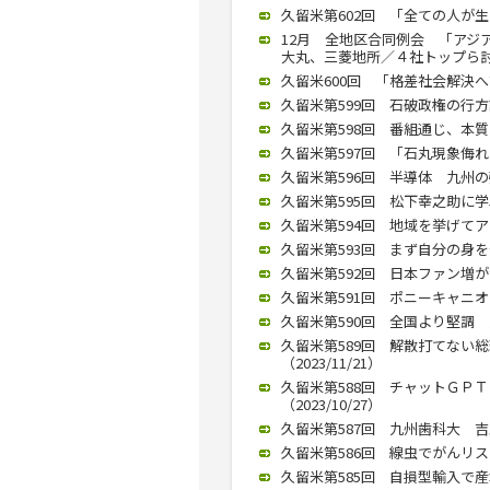
久留米第602回 「全ての人が生
12月 全地区合同例会 「アジ
大丸、三菱地所／４社トップら討論（
久留米600回 「格差社会解決へ
久留米第599回 石破政権の行方語
久留米第598回 番組通じ、本質を
久留米第597回 「石丸現象侮れ
久留米第596回 半導体 九州の強
久留米第595回 松下幸之助に学
久留米第594回 地域を挙げてアッ
久留米第593回 まず自分の身を守る
久留米第592回 日本ファン増が活
久留米第591回 ポニーキャニオ
久留米第590回 全国より堅調 九
久留米第589回 解散打てない
（2023/11/21）
久留米第588回 チャットＧＰ
（2023/10/27）
久留米第587回 九州歯科大 吉
久留米第586回 線虫でがんリスク
久留米第585回 自損型輸入で産