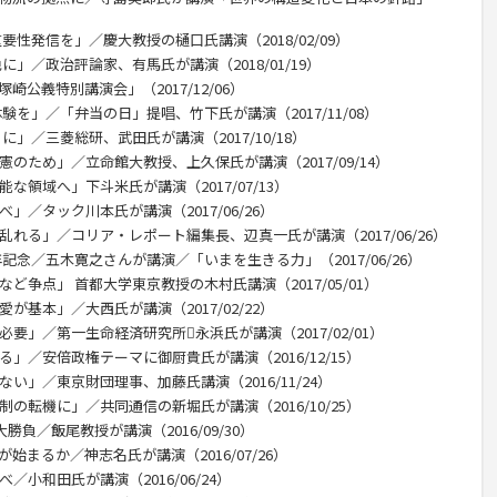
要性発信を」／慶大教授の樋口氏講演（2018/02/09）
に」／政治評論家、有馬氏が講演（2018/01/19）
公義特別講演会」（2017/12/06）
験を」／「弁当の日」提唱、竹下氏が講演（2017/11/08）
に」／三菱総研、武田氏が講演（2017/10/18）
のため」／立命館大教授、上久保氏が講演（2017/09/14）
な領域へ」下斗米氏が講演（2017/07/13）
」／タック川本氏が講演（2017/06/26）
乱れる」／コリア・レポート編集長、辺真一氏が講演（2017/06/26）
記念／五木寛之さんが講演／「いまを生きる力」（2017/06/26）
ど争点」 首都大学東京教授の木村氏講演（2017/05/01）
が基本」／大西氏が講演（2017/02/22）
要」／第一生命経済研究所永浜氏が講演（2017/02/01）
」／安倍政権テーマに御厨貴氏が講演（2016/12/15）
い」／東京財団理事、加藤氏講演（2016/11/24）
の転機に」／共同通信の新堀氏が講演（2016/10/25）
勝負／飯尾教授が講演（2016/09/30）
始まるか／神志名氏が講演（2016/07/26）
／小和田氏が講演（2016/06/24）