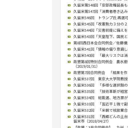
久留米第548回「安部政権延長も」
久留米第547回「消費者巻き込み議
久留米546回 トランプ氏 再選可能
久留米545回「改憲勢力３分の２ 
久留米544回「災害前提に備えを」
久留米543回「天皇陛下、国民と苦
第8回西日本会合同例会／佐藤優氏が
久留米541回「情報の偏り意識し判
久留米540回 「最大リスクは消費
政懇第8回特別合同例会 農水
（2019/01/31）
政懇第7回合同例会 「結果を作る
久留米537回 東京大大学院教授
久留米536回 「多様な選択肢の提
久留米535回 「技術革新が経営
久留米534回 総裁選、地方票が焦
久留米533回 「習近平１強で副作
久留米532回 「米朝で核放棄合
久留米531回 「西郷どんの土
留米市（2018/04/27）
【政懇：3月合同例会】 九州