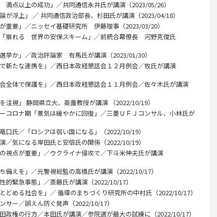
 満点以上の成功」／共同通信永井氏が講演（2023/05/26）
が浮上」 ／ 共同通信政治部長、杉田氏が講演（2023/04/18）
が重要」／ニッセイ基礎研究所 伊藤理事（2023/03/20）
攻「崩れる 世界の安保スキーム」／前統合幕僚長 河野克俊氏
挙か」／政治評論家 有馬氏が講演（2023/01/30）
ドで新たな連携を」／西日本政経懇話会１２月例会／牧氏が講演
社会全体で保護を」／西日本政経懇話会１１月例会／佐々木氏が講演
注視」 静岡県立大、奥薗教授が講演 （2022/10/19）
ターコロナ期「景気は緩やかに回復」／三菱ＵＦＪコンサル、小林氏が
口氏／「ロシアは弱い国になる」（2022/10/19）
／気になる岸田氏と安倍氏の関係（2022/10/19）
教の視点が重要」／ウクライナ侵攻で／下斗米伸夫氏が講演
備えを」／元警視総監の高橋氏が講演（2022/10/17）
的緊急事態」／斎藤氏が講演（2022/10/17）
とどめる社会を」／ 循環のまちづくり研究所の中村氏（2022/10/17）
サー／誤えん防ぐ発声（2022/10/17）
田政権の行方／本田氏が講演／参院選が最大の試練に（2022/10/17）