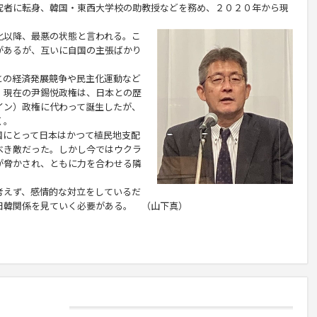
究者に転身、韓国・東西大学校の助教授などを務め、２０２０年から現
以降、最悪の状態と言われる。こ
があるが、互いに自国の主張ばかり
。
の経済発展競争や民主化運動など
。現在の尹錫悦政権は、日本との歴
イン）政権に代わって誕生したが、
く。
にとって日本はかつて植民地支配
べき敵だった。しかし今ではウクラ
が脅かされ、ともに力を合わせる隣
えず、感情的な対立をしているだ
日韓関係を見ていく必要がある。 （山下真）