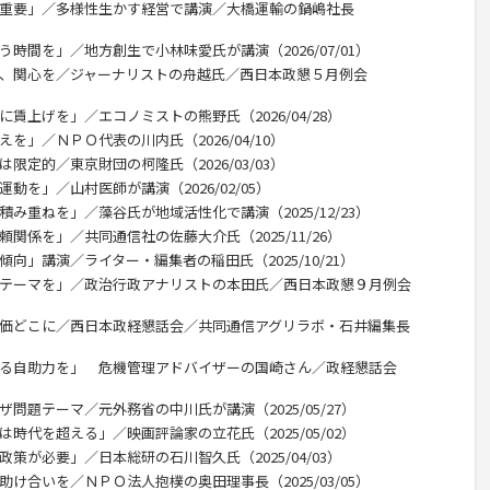
が重要」／多様性生かす経営で講演／大橋運輸の鍋嶋社長
う時間を」／地方創生で小林味愛氏が講演（2026/07/01）
利、関心を／ジャーナリストの舟越氏／西日本政懇５月例会
賃上げを」／エコノミストの熊野氏（2026/04/28）
を」／ＮＰＯ代表の川内氏（2026/04/10）
限定的／東京財団の柯隆氏（2026/03/03）
動を」／山村医師が講演（2026/02/05）
積み重ねを」／藻谷氏が地域活性化で講演（2025/12/23）
関係を」／共同通信社の佐藤大介氏（2025/11/26）
向」講演／ライター・編集者の稲田氏（2025/10/21）
のテーマを」／政治行政アナリストの本田氏／西日本政懇９月例会
米価どこに／西日本政経懇話会／共同通信アグリラボ・石井編集長
える自助力を」 危機管理アドバイザーの国崎さん／政経懇話会
問題テーマ／元外務省の中川氏が講演（2025/05/27）
時代を超える」／映画評論家の立花氏（2025/05/02）
策が必要」／日本総研の石川智久氏（2025/04/03）
助け合いを／ＮＰＯ法人抱樸の奥田理事長（2025/03/05）