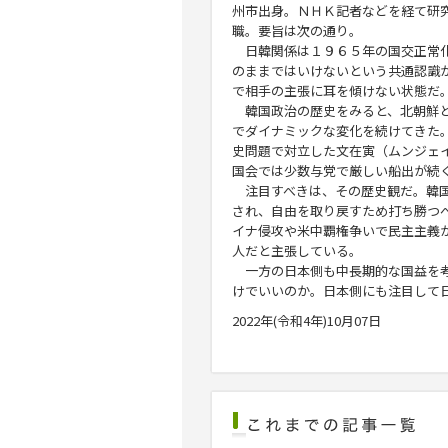
州市出身。ＮＨＫ記者などを経て研
職。要旨は次の通り。
日韓関係は１９６５年の国交正常化
のままではいけないという共通認識
で相手の主張に耳を傾けない状態だ
韓国政治の歴史をみると、北朝鮮と
でダイナミックな変化を続けてきた
史問題で対立した文在寅（ムンジェ
国会では少数与党で厳しい船出が続
注目すべきは、その歴史観だ。韓国
され、自由を取り戻すため打ち勝つ
イナ侵攻や米中覇権争いで民主主義
人だと主張している。
一方の日本側も中長期的な国益を考
けでいいのか。日本側にも注目して
2022年(令和4年)10月07日