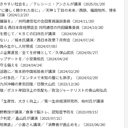
きやすい社会を」／クレシーニ・アンさんが講演（2025/01/29）
アに優しく開かれた街に」／天神１丁目の未来／西鉄、福岡地所、博多
2024/12/23）
議論を」／共同通信社の会田客員論説委員（2024/11/20）
る 西日本政経懇話会 共同通信の内田編集委員（2024/10/28）
感じて／ＫＢＣの臼井氏が講演 （2024/09/20）
ない」／城本氏講演／西日本政懇７月例会（2024/07/24）
み生かし人材育成（2024/07/05）
ぶ企業運営／全てを好機として／久保山武氏（2024/05/27）
プデートを／小安美和氏（2024/04/24）
備えを（2024/04/24）
路に／坂本前中国総局長が講演（2024/02/29）
ン村多氏／「エンタメで未知の層にも訴求」（2024/02/29）
州沖縄の景気回復／日銀大山氏（2023/12/26）
総理／ポスト岸田浮上の気配も／政治ジャーナリストの青山和弘氏
Ｔ「生産性、大きく向上」／第一生命経済研究所、柏村氏が講演
野教授が講演／食事で脳トレ、認知症予防を（2023/09/15）
判定／ 畠山氏が講演（2023/07/21）
地衰退」／小島さん講演／「消費者が歯止めを」（2023/06/26）