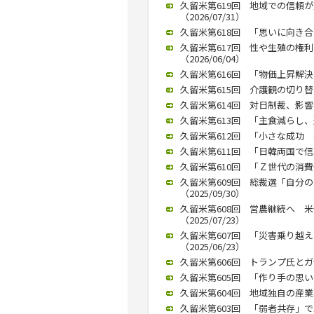
久留米第619回 地域での信頼
（2026/07/31）
久留米第618回 「思いに向き合
久留米第617回 性や生殖の権
（2026/06/04）
久留米第616回 「物価上昇解決に
久留米第615回 介護観の切り替え
久留米第614回 対日制裁、影響は
久留米第613回 「主食減らし、運
久留米第612回 「小さな成功 
久留米第611回 「日韓両国で信頼
久留米第610回 「Ｚ世代の消費傾
久留米第609回 総裁選「自分
（2025/09/30）
久留米第608回 営農継続へ 
（2025/07/23）
久留米第607回 「災害乗り越
（2025/06/23）
久留米第606回 トランプ氏とガザ
久留米第605回 「作り手の思いは
久留米第604回 地域独自の産業政
久留米第603回 「弱者共存」で