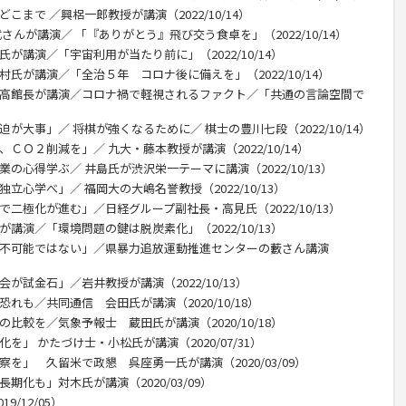
こまで ／興梠一郎教授が講演（2022/10/14）
さんが講演／ 「『ありがとう』飛び交う食卓を」（2022/10/14）
が講演／「宇宙利用が当たり前に」（2022/10/14）
村氏が講演／「全治５年 コロナ後に備えを」（2022/10/14）
尾高館長が講演／コロナ禍で軽視されるファクト／「共通の言論空間で
が大事」／ 将棋が強くなるために／ 棋士の豊川七段（2022/10/14）
ＣＯ２削減を」／ 九大・藤本教授が講演（2022/10/14）
の心得学ぶ／ 井島氏が渋沢栄一テーマに講演（2022/10/13）
立心学べ」／ 福岡大の大嶋名誉教授（2022/10/13）
で二極化が進む」／日経グループ副社長・高見氏（2022/10/13）
講演／「環境問題の鍵は脱炭素化」（2022/10/13）
は不可能ではない」／県暴力追放運動推進センターの藪さん講演
が試金石」／岩井教授が講演（2022/10/13）
れも／共同通信 会田氏が講演（2020/10/18）
比較を／気象予報士 蔵田氏が講演（2020/10/18）
を」 かたづけ士・小松氏が講演（2020/07/31）
察を」 久留米で政懇 呉座勇一氏が講演（2020/03/09）
期化も」対木氏が講演（2020/03/09）
/12/05）