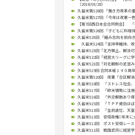
（2018/03/28）
久留米第528回 「働き方改革の重
久留米第527回 「今年は改憲一色
【第7回西日本会合同例会】 「塚崎
久留米第526回 「子どもに料理体
久留米525回 「縮み志向を前向き
久留米524回「支持率維持、改憲
久留米523回「北方領土、解決可能
久留米522回「経営大リーグに学べ
久留米521回「対北朝鮮の足並み
久留米519回 合同本紙１４０周年
久留米第520回 改憲「合区解消な
久留米518回 「ストレス社会、愛
久留米517回 「欧米情勢に注視必
久留米516回 「外交解散あり得る
久留米515回 「ＴＰＰ発効ほぼな
久留米513回 「生前退位、天皇制
久留米513回 安倍政権年末に大
久留米512回 ポスト安倍レースが
久留米511回 戦国武将に経営学べ