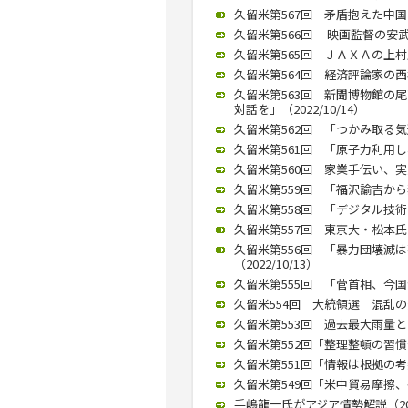
久留米第567回 矛盾抱えた中国ど
久留米第566回 映画監督の安武
久留米第565回 ＪＡＸＡの上村氏
久留米第564回 経済評論家の西
久留米第563回 新聞博物館の
対話を」（2022/10/14）
久留米第562回 「つかみ取る気迫
久留米第561回 「原子力利用し、
久留米第560回 家業手伝い、実業
久留米第559回 「福沢諭吉から独
久留米第558回 「デジタル技術
久留米第557回 東京大・松本氏が
久留米第556回 「暴力団壊滅
（2022/10/13）
久留米第555回 「菅首相、今国会
久留米554回 大統領選 混乱の恐
久留米第553回 過去最大雨量との
久留米第552回「整理整頓の習慣化
久留米第551回「情報は根拠の考
久留米第549回「米中貿易摩擦、長
手嶋龍一氏がアジア情勢解説（2019