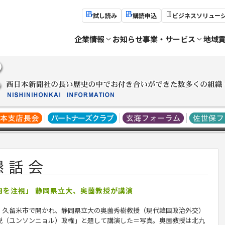
試し読み
購読申込
ビジネスソリュー
企業情報
お知らせ
事業・サービス
地域
向を注視」 静岡県立大、奥薗教授が講演
、久留米市で開かれ、静岡県立大の
奥薗秀樹
教授（現代韓国政治外交）
悦（ユンソンニョル）政権」と題して講演した＝写真。奥薗教授は北九