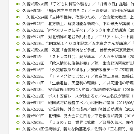
久留米第526回 「子どもに料理体験を」／「弁当の日」提唱、竹下氏
久留米525回 「縮み志向を前向きに」／三菱総研、武田氏が講演（20
久留米524回「支持率維持、改憲のため」／立命館大教授、上久保氏
久留米523回「北方領土、解決可能な領域へ」下斗米氏が講演（201
久留米522回「経営大リーグに学べ」／タック川本氏が講演（2017/
久留米521回「対北朝鮮の足並み乱れる」／コリア・レポート編集長
久留米519回 合同本紙１４０周年記念／五木寛之さんが講演／「いま
久留米第520回 改憲「合区解消など争点」 首都大学東京教授の木村
久留米518回 「ストレス社会、愛が基本」／大西氏が講演（2017/
久留米517回 「欧米情勢に注視必要」／第一生命経済研究所永浜氏
久留米516回 「外交解散あり得る」／安倍政権テーマに御厨貴氏が講
久留米515回 「ＴＰＰ発効ほぼない」／東京財団理事、加藤氏講演（
久留米513回 「生前退位、天皇制の転機に」／共同通信の新堀氏が講
久留米513回 安倍政権年末に大勝負／飯尾教授が講演（2016/0
久留米512回 ポスト安倍レースが始まるか／神志名氏が講演（201
久留米511回 戦国武将に経営学べ／小和田氏が講演（2016/06/
久留米510回 安倍政権、外交で成果／歳川隆雄氏が講演（2016/0
久留米509回 北朝鮮、党大会に注目を／平岩教授が講演（2016/0
久留米508回 「ＩＳのテロ 世界に拡散」／政懇久留米、佐々木伸氏
久留米507回伝統継ぎ、新たな陶芸追求／佐賀の「三右衛門」語る／