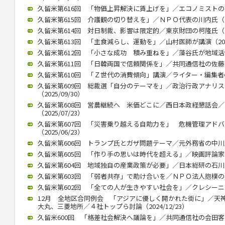
久留米第616回 「物価上昇解決に賃上げを」／エコノミストの熊野氏
久留米第615回 介護観の切り替えを」／ＮＰＯ代表の川内氏（202
久留米第614回 対日制裁、影響は限定的／東京財団の柯隆氏（202
久留米第613回 「主食減らし、運動を」／山村医師が講演（2026/
久留米第612回 「小さな成功 積み重ねを」／藻谷氏が地域活性化で
久留米第611回 「日韓両国で信頼関係を」／共同通信社の佐藤大介氏
久留米第610回 「Ｚ世代の消費傾向」講演／ライター・編集者の稲田
久留米第609回 総裁選「自分のテーマを」／政治行政アナリ
（2025/09/30）
久留米第608回 営農継続へ 米価どこに／西日本政経懇話会
（2025/07/23）
久留米第607回 「災害乗り越える自助力を」 危機管理アド
（2025/06/23）
久留米第606回 トランプ氏とガザ問題テーマ／元外務省の中川氏が講
久留米第605回 「作り手の思いは時代を超える」／映画評論家の立花
久留米第604回 地域独自の産業政策が必要」／日本総研の石川智久氏
久留米第603回 「弱者共存」で助け合いを／ＮＰＯ法人抱樸の奥田理
久留米第602回 「全ての人が生きやすい社会を」／クレシーニ・ア
12月 全地区合同例会 「アジアに優しく開かれた街に」／天
大丸、三菱地所／４社トップら討論（2024/12/23）
久留米600回 「格差社会解決へ議論を」／共同通信社の会田客員論説