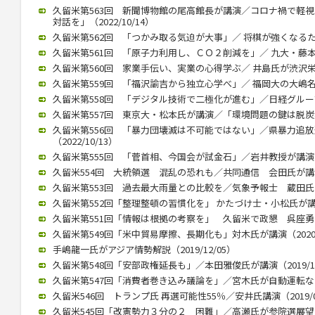
久留米第563回 新聞博物館の尾高館長が講演／コロナ禍で軽
対話を」（2022/10/14）
久留米第562回 「つかみ取る気迫が大事」／ 将棋が強くなるために
久留米第561回 「原子力利用し、ＣＯ２削減を」／ 九大・藤本教授
久留米第560回 家業手伝い、実業の心得学ぶ／ 井島氏が渋沢栄一テ
久留米第559回 「福沢諭吉から独立心学べ」／ 福岡大の大嶋名誉教
久留米第558回 「デジタル技術で二極化が進む」／日経グループ副
久留米第557回 東京大・松本氏が講演／「環境問題の鍵は脱炭素化」
久留米第556回 「暴力団壊滅は不可能ではない」／県暴力追
（2022/10/13）
久留米第555回 「菅首相、今国会が試金石」／岩井教授が講演（20
久留米554回 大統領選 混乱の恐れも／共同通信 会田氏が講演（2
久留米第553回 過去最大雨量との比較を／気象予報士 蔵田氏が講演
久留米第552回「整理整頓の習慣化を」 かたづけ士・小松氏が講演（2
久留米第551回「情報は根拠の考察を」 久留米で政懇 呉座勇一氏が
久留米第549回「米中貿易摩擦、長期化も」対木氏が講演（2020/0
手嶋龍一氏がアジア情勢解説（2019/12/05）
久留米第548回「安部政権延長も」／本田雅俊氏が講演（2019/10
久留米第547回「消費者巻き込み議論を」／宮木氏が自動運転など講演
久留米546回 トランプ氏 再選可能性55％／安井氏講演（2019/0
久留米545回「改憲勢力３分の２ 困難」／高瀬氏が参院選展望（20