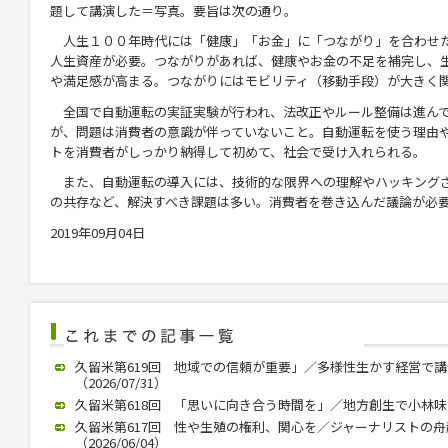
題して講演した＝写真。要旨は次の通り。
人生１００年時代には「健康」「お金」に「つながり」を合わせ
人生資産が必要。つながりがあれば、健康やお金の不足を補完し、
や満足感が高まる。つながりにはモビリティ（移動手段）が大きく
全国で自動運転の実証実験が行われ、法改正やルール整備は進ん
が、問題は消費者の意識が伴っていないこと。自動運転を使う理由
トを消費者がしっかり納得して初めて、社会で受け入れられる。
また、自動運転の導入には、技術的な限界への理解やハッキング
の共存など、解決すべき課題は多い。消費者を巻き込んだ議論が必
2019年09月04日
久留米第619回 地域での信頼が重要」／多様性生かす経営で
（2026/07/31）
久留米第618回 「思いに向き合う時間を」／地方創生で小林味愛氏が
久留米第617回 性や生殖の権利、関心を／ジャーナリストの
（2026/06/04）