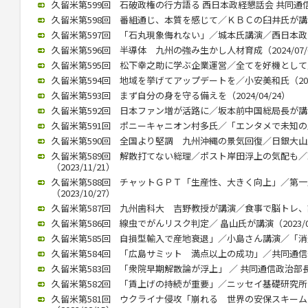
久留米第599回 石破政権の行方語る 西日本政経懇話会 共同通信の
久留米第598回 番組通じ、本質を感じて／ＫＢＣの臼井氏が講演 （
久留米第597回 「石丸現象侮れない」／城本氏講演／西日本政懇７月
久留米第596回 半導体 九州の強み生かし人材育成（2024/07/
久留米第595回 松下幸之助に学ぶ企業運営／全てを好機として／久保
久留米第594回 地域を挙げてアップデートを／小安美和氏（2024/
久留米第593回 まず自分の身を守る備えを（2024/04/24）
久留米第592回 日本ファン増が活路に／坂本前中国総局長が講演（2
久留米第591回 ポニーキャニオン村多氏／「エンタメで未知の層にも
久留米第590回 全国より堅調 九州沖縄の景気回復／日銀大山氏（2
久留米第589回 解散打てない総理／ポスト岸田浮上の気配も
（2023/11/21）
久留米第588回 チャットＧＰＴ「生産性、大きく向上」／第
（2023/10/27）
久留米第587回 九州歯科大 吉野教授が講演／食事で脳トレ、認知症
久留米第586回 線虫でがんリスク判定／ 畠山氏が講演（2023/07
久留米第585回 自損型輸入で産地衰退」／小島さん講演／「消費者
久留米第584回 「広島サミット 満点以上の成功」／共同通信永井氏
久留米第583回 「衆院早期解散論が浮上」 ／ 共同通信政治部長、
久留米第582回 「賃上げの持続が重要」／ニッセイ基礎研究所 伊藤
久留米第581回 ウクライナ侵攻「崩れる 世界の安保スキー