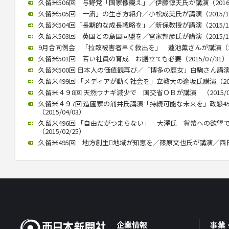
久留米506回 与野党「国家像競え」／伊藤惇夫氏が講演（2016/0
久留米505回「一流」の生き方紹介／小松成美氏が講演（2015/12
久留米504回「長期的な成長戦略を」／新保教授が講演（2015/12
久留米503回 英国との島国同盟を／宮家邦彦氏が講演（2015/10
9月合同例会 「拉致被害者早く救出を」 蓮池薫さんが講演（2015
久留米501回 若い社員の育成 お膳立ても必要（2015/07/31）
久留米500回 日本人の価値観再び／「博多の歴女」白駒さん講演 （2
久留米499回 「メディアが動く社会を」立教大の逢坂氏講演（2015
久留米４９8回 天然ウナギ減少で 国交省ＯＢが講演 （2015/05
久留米４９7回 造園家の涌井氏講演「持続可能な未来を」政懇4
（2015/04/03）
久留米496回 「自由だがつまらない」 大澤氏 貨幣への欲望
（2015/02/25）
久留米495回 地方創生地域が知恵を／篠原文也氏が講演／西日本政
企業情報
事業