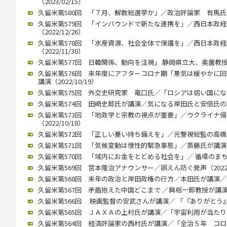
（2023/02/15）
久留米第580回 「７月、解散総選挙か」／政治評論家 有馬氏が講演
久留米第579回 「インバウンドで新たな連携を」／西日本政
（2022/12/26）
久留米第578回 「水産資源、社会全体で保護を」／西日本政
（2022/11/30）
久留米第577回 日韓関係、動向を注視」 静岡県立大、奥薗教授が講演
久留米第576回 来年度にアフターコロナ期「景気は緩やかに
講演（2022/10/19）
久留米第575回 外交史研究家 竜口氏／「ロシアは弱い国になる」（
久留米第574回 田崎史郎氏が講演／気になる岸田氏と安倍氏の関係（
久留米第573回 「地政学と宗教の視点が重要」／ウクライナ
（2022/10/18）
久留米第572回 「正しい憂い持ち備えを」／元警視総監の高橋氏が講
久留米第571回 「気候変動は慢性的緊急事態」／斎藤氏が講演（20
久留米第570回 「域内にお金をとどめる社会を」／ 循環のまちづく
久留米第569回 宮本隆治アナウンサー／誤えん防ぐ発声（2022/1
久留米第568回 来年の政治と岸田政権の行方／本田氏が講演／参院
久留米第567回 矛盾抱えた中国どこまで ／興梠一郎教授が講演（20
久留米第566回 映画監督の安武さんが講演／ 「『ありがとう』飛び
久留米第565回 ＪＡＸＡの上村氏が講演／「宇宙利用が当たり前に」
久留米第564回 経済評論家の西村氏が講演／「全治５年 コロナ後