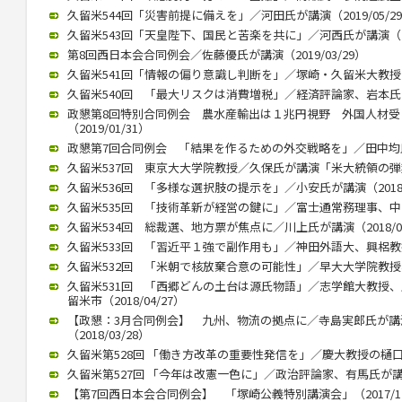
久留米544回「災害前提に備えを」／河田氏が講演（2019/05/2
久留米543回「天皇陛下、国民と苦楽を共に」／河西氏が講演（201
第8回西日本会合同例会／佐藤優氏が講演（2019/03/29）
久留米541回「情報の偏り意識し判断を」／塚崎・久留米大教授が講演
久留米540回 「最大リスクは消費増税」／経済評論家、岩本氏が講演
政懇第8回特別合同例会 農水産輸出は１兆円視野 外国人材
（2019/01/31）
政懇第7回合同例会 「結果を作るための外交戦略を」／田中均氏が講
久留米537回 東京大大学院教授／久保氏が講演「米大統領の弾劾焦点
久留米536回 「多様な選択肢の提示を」／小安氏が講演（2018/1
久留米535回 「技術革新が経営の鍵に」／富士通常務理事、中山氏が
久留米534回 総裁選、地方票が焦点に／川上氏が講演（2018/07
久留米533回 「習近平１強で副作用も」／神田外語大、興梠教授が講
久留米532回 「米朝で核放棄合意の可能性」／早大大学院教授、李
久留米531回 「西郷どんの土台は源氏物語」／志学館大教授
留米市（2018/04/27）
【政懇：3月合同例会】 九州、物流の拠点に／寺島実郎氏が
（2018/03/28）
久留米第528回 「働き方改革の重要性発信を」／慶大教授の樋口氏講
久留米第527回 「今年は改憲一色に」／政治評論家、有馬氏が講演（2
【第7回西日本会合同例会】 「塚崎公義特別講演会」（2017/12