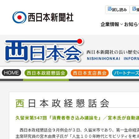
試し読み
企業情報
お知ら
久留米第547回「消費者巻き込み議論を」／宮木氏が自動
西日本政経懇話会９月例会が３日、久留米市であり、第一
生命経
主席研究員の宮木由貴子氏が「人生１００年時代とモビリティを考