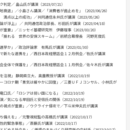
判定／ 畠山氏が講演（2023/07/21）
地衰退」／小島さん講演／「消費者が歯止めを」（2023/06/26）
 満点以上の成功」／共同通信永井氏が講演（2023/05/26）
が浮上」 ／ 共同通信政治部長、杉田氏が講演（2023/04/18）
が重要」／ニッセイ基礎研究所 伊藤理事（2023/03/20）
攻「崩れる 世界の安保スキーム」／前統合幕僚長 河野克俊氏
挙か」／政治評論家 有馬氏が講演（2023/01/30）
ドで新たな連携を」／西日本政経懇話会１２月例会／牧氏が講演
社会全体で保護を」／西日本政経懇話会１１月例会／佐々木氏が講演
注視」 静岡県立大、奥薗教授が講演 （2022/10/19）
ターコロナ期「景気は緩やかに回復」／三菱ＵＦＪコンサル、小林氏が
口氏／「ロシアは弱い国になる」（2022/10/19）
／気になる岸田氏と安倍氏の関係（2022/10/19）
教の視点が重要」／ウクライナ侵攻で／下斗米伸夫氏が講演
備えを」／元警視総監の高橋氏が講演（2022/10/17）
的緊急事態」／斎藤氏が講演（2022/10/17）
とどめる社会を」／ 循環のまちづくり研究所の中村氏（2022/10/17）