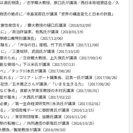
台は源氏物語」／志学館大教授、原口氏が講演／西日本政経懇話会／久
、物流の拠点に／寺島実郎氏が講演「世界の構造変化と日本の針路」
要性発信を」／慶大教授の樋口氏講演（2018/02/09）
に」／政治評論家、有馬氏が講演（2018/01/19）
公義特別講演会」（2017/12/06）
験を」／「弁当の日」提唱、竹下氏が講演（2017/11/08）
に」／三菱総研、武田氏が講演（2017/10/18）
のため」／立命館大教授、上久保氏が講演（2017/09/14）
な領域へ」下斗米氏が講演（2017/07/13）
」／タック川本氏が講演（2017/06/26）
乱れる」／コリア・レポート編集長、辺真一氏が講演（2017/06/26）
記念／五木寛之さんが講演／「いまを生きる力」（2017/06/26）
ど争点」 首都大学東京教授の木村氏講演（2017/05/01）
が基本」／大西氏が講演（2017/02/22）
要」／第一生命経済研究所永浜氏が講演（2017/02/01）
」／安倍政権テーマに御厨貴氏が講演（2016/12/15）
い」／東京財団理事、加藤氏講演（2016/11/24）
の転機に」／共同通信の新堀氏が講演（2016/10/25）
勝負／飯尾教授が講演（2016/09/30）