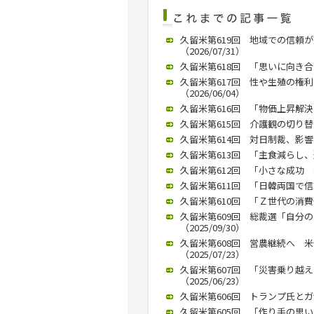
久留米第619回 地域での信頼
（2026/07/31）
久留米第618回 「思いに向き合
久留米第617回 性や生殖の権
（2026/06/04）
久留米第616回 「物価上昇解決に
久留米第615回 介護観の切り替え
久留米第614回 対日制裁、影響は
久留米第613回 「主食減らし、運
久留米第612回 「小さな成功 
久留米第611回 「日韓両国で信頼
久留米第610回 「Ｚ世代の消費傾
久留米第609回 総裁選「自分
（2025/09/30）
久留米第608回 営農継続へ 
（2025/07/23）
久留米第607回 「災害乗り越
（2025/06/23）
久留米第606回 トランプ氏とガザ
久留米第605回 「作り手の思いは