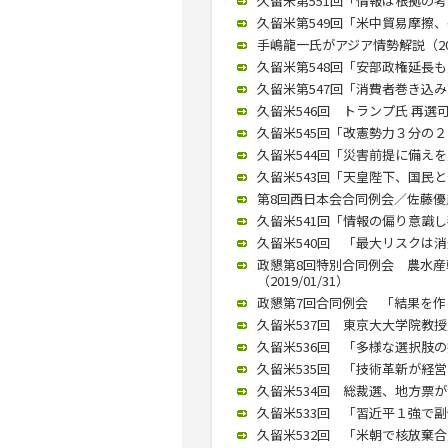
久留米第551回「情報は根拠の考
久留米第549回「米中貿易摩擦、長
手嶋龍一氏がアジア情勢解説（2019
久留米第548回「安部政権延長も」
久留米第547回「消費者巻き込み議
久留米546回 トランプ氏 再選可能
久留米545回「改憲勢力３分の２ 
久留米544回「災害前提に備えを」
久留米543回「天皇陛下、国民と苦
第8回西日本会合同例会／佐藤優氏が
久留米541回「情報の偏り意識し判
久留米540回 「最大リスクは消費
政懇第8回特別合同例会 農水
（2019/01/31）
政懇第7回合同例会 「結果を作る
久留米537回 東京大大学院教授
久留米536回 「多様な選択肢の提
久留米535回 「技術革新が経営
久留米534回 総裁選、地方票が焦
久留米533回 「習近平１強で副作
久留米532回 「米朝で核放棄合