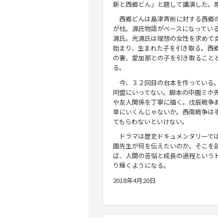
新と西郷どん」と題して講演した。
西郷どんは島津斉彬に対する西郷
が柱。源氏物語がベースになってい
源氏。光源氏は理想の女性を求めて
始まり、生まれた子を引き取る。西
の妻、愛加那との子を引き取ること
る。
今、３２回目の台本を作っている
同盟にいってない。脚本の中園ミホ
や友人関係を丁寧に描く。戊辰戦争
単にいくんじゃないか。西南戦争は
てもらわないといけない。
ドラマは歴史ドキュメンタリーで
園先生が何を伝えたいのか。そこを
ば、人間の苦悩と成長の過程という
り輝くようになる。
2018年4月20日