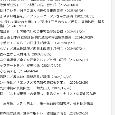
策が必要」／日本総研の石川智久氏（2025/04/03）
助け合いを／ＮＰＯ法人抱樸の奥田理事長（2025/03/05）
きやすい社会を」／クレシーニ・アンさんが講演（2025/01/29）
アに優しく開かれた街に」／天神１丁目の未来／西鉄、福岡地所、博多
2024/12/23）
議論を」／共同通信社の会田客員論説委員（2024/11/20）
る 西日本政経懇話会 共同通信の内田編集委員（2024/10/28）
感じて／ＫＢＣの臼井氏が講演 （2024/09/20）
ない」／城本氏講演／西日本政懇７月例会（2024/07/24）
み生かし人材育成（2024/07/05）
ぶ企業運営／全てを好機として／久保山武氏（2024/05/27）
プデートを／小安美和氏（2024/04/24）
備えを（2024/04/24）
路に／坂本前中国総局長が講演（2024/02/29）
ン村多氏／「エンタメで未知の層にも訴求」（2024/02/29）
州沖縄の景気回復／日銀大山氏（2023/12/26）
総理／ポスト岸田浮上の気配も／政治ジャーナリストの青山和弘氏
Ｔ「生産性、大きく向上」／第一生命経済研究所、柏村氏が講演
野教授が講演／食事で脳トレ、認知症予防を（2023/09/15）