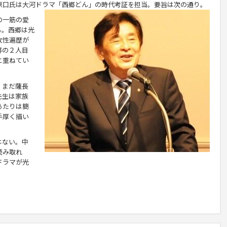
原口氏は大河ドラマ「西郷どん」の時代考証を担当。要旨は次の通り。
の一筋の愛
る。西郷は光
女性遍歴が
郷の２人目
と重ねてい
。まだ薩長
先生は家族
あたりは簡
手厚く描い
はない。中
読み取れ
ドラマが光