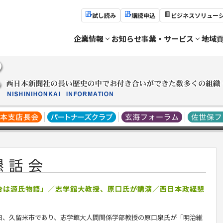
試し読み
購読申込
ビジネスソリュー
企業情報
お知らせ
事業・サービス
地域
土台は源氏物語」／志学館大教授、原口氏が講演／西日本政経懇
、久留米市であり、志学館大人間関係学部教授の原口泉氏が「明治維