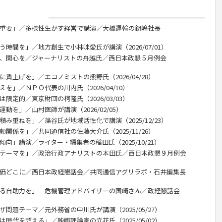
が重要」／多様性生かす経営で講演／大橋運輸の鍋嶋社長
う時間を」／地方創生で小林味愛氏が講演（2026/07/01）
利、関心を／ジャーナリストの舟越氏／西日本政懇５月例会
賃上げを」／エコノミストの熊野氏（2026/04/28）
を」／ＮＰＯ代表の川内氏（2026/04/10）
限定的／東京財団の柯隆氏（2026/03/03）
動を」／山村医師が講演（2026/02/05）
積み重ねを」／藻谷氏が地域活性化で講演（2025/12/23）
関係を」／共同通信社の佐藤大介氏（2025/11/26）
向」講演／ライター・編集者の稲田氏（2025/10/21）
のテーマを」／政治行政アナリストの本田氏／西日本政懇９月例会
米価どこに／西日本政経懇話会／共同通信アグリラボ・石井編集長
える自助力を」 危機管理アドバイザーの国崎さん／政経懇話会
問題テーマ／元外務省の中川氏が講演（2025/05/27）
時代を超える」／映画評論家の立花氏（2025/05/02）