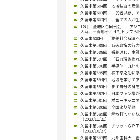
久留米第604回 地域独自の産業政
久留米第603回 「弱者共存」で
久留米第602回 「全ての人が生
12月 全地区合同例会 「アジ
大丸、三菱地所／４社トップら討論（
久留米600回 「格差社会解決へ
久留米第599回 石破政権の行方語
久留米第598回 番組通じ、本質を
久留米第597回 「石丸現象侮れ
久留米第596回 半導体 九州の強
久留米第595回 松下幸之助に学
久留米第594回 地域を挙げてアッ
久留米第593回 まず自分の身を守る
久留米第592回 日本ファン増が活
久留米第591回 ポニーキャニオ
久留米第590回 全国より堅調 九
久留米第589回 解散打てない
（2023/11/21）
久留米第588回 チャットＧＰ
（2023/10/27）
久留米第587回 九州歯科大 吉