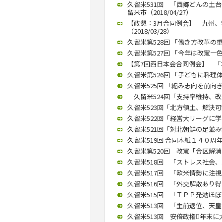
久留米531回 「西郷どんの土
留米市（2018/04/27）
【政懇：3月合同例会】 九州
（2018/03/28）
久留米第528回 「働き方改革の重
久留米第527回 「今年は改憲一色
【第7回西日本会合同例会】 「塚崎
久留米第526回 「子どもに料理体
久留米525回 「縮み志向を前向き
久留米524回「支持率維持、改憲
久留米523回「北方領土、解決可能
久留米522回「経営大リーグに学べ
久留米521回「対北朝鮮の足並み
久留米519回 合同本紙１４０周年
久留米第520回 改憲「合区解消な
久留米518回 「ストレス社会、愛
久留米517回 「欧米情勢に注視必
久留米516回 「外交解散あり得る
久留米515回 「ＴＰＰ発効ほぼな
久留米513回 「生前退位、天皇制
久留米513回 安倍政権年末に大