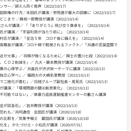
サー／誤えん防ぐ発声（2022/10/17）
田政権の行方／本田氏が講演／参院選が最大の試練に（2022/10/17）
こまで ／興梠一郎教授が講演（2022/10/14）
さんが講演／ 「『ありがとう』飛び交う食卓を」（2022/10/14）
が講演／「宇宙利用が当たり前に」（2022/10/14）
村氏が講演／「全治５年 コロナ後に備えを」（2022/10/14）
尾高館長が講演／コロナ禍で軽視されるファクト／「共通の言論空間で
が大事」／ 将棋が強くなるために／ 棋士の豊川七段（2022/10/14）
ＣＯ２削減を」／ 九大・藤本教授が講演（2022/10/14）
の心得学ぶ／ 井島氏が渋沢栄一テーマに講演（2022/10/13）
立心学べ」／ 福岡大の大嶋名誉教授（2022/10/13）
で二極化が進む」／日経グループ副社長・高見氏（2022/10/13）
講演／「環境問題の鍵は脱炭素化」（2022/10/13）
は不可能ではない」／県暴力追放運動推進センターの藪さん講演
が試金石」／岩井教授が講演（2022/10/13）
れも／共同通信 会田氏が講演（2020/10/18）
比較を／気象予報士 蔵田氏が講演（2020/10/18）
を」 かたづけ士・小松氏が講演（2020/07/31）