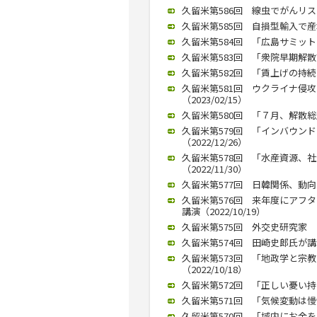
久留米第586回 線虫でがんリスク
久留米第585回 自損型輸入で産
久留米第584回 「広島サミット
久留米第583回 「衆院早期解散論
久留米第582回 「賃上げの持続
久留米第581回 ウクライナ侵
（2023/02/15）
久留米第580回 「７月、解散総選
久留米第579回 「インバウン
（2022/12/26）
久留米第578回 「水産資源、
（2022/11/30）
久留米第577回 日韓関係、動向を
久留米第576回 来年度にアフ
講演（2022/10/19）
久留米第575回 外交史研究家 竜
久留米第574回 田崎史郎氏が講演
久留米第573回 「地政学と宗
（2022/10/18）
久留米第572回 「正しい憂い持ち
久留米第571回 「気候変動は慢性
久留米第570回 「域内にお金を