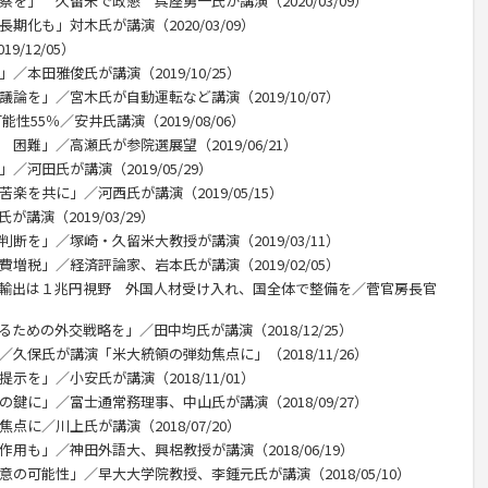
察を」 久留米で政懇 呉座勇一氏が講演（2020/03/09）
期化も」対木氏が講演（2020/03/09）
/12/05）
／本田雅俊氏が講演（2019/10/25）
論を」／宮木氏が自動運転など講演（2019/10/07）
性55％／安井氏講演（2019/08/06）
困難」／高瀬氏が参院選展望（2019/06/21）
／河田氏が講演（2019/05/29）
楽を共に」／河西氏が講演（2019/05/15）
講演（2019/03/29）
断を」／塚崎・久留米大教授が講演（2019/03/11）
増税」／経済評論家、岩本氏が講演（2019/02/05）
産輸出は１兆円視野 外国人材受け入れ、国全体で整備を／菅官房長官
ための外交戦略を」／田中均氏が講演（2018/12/25）
／久保氏が講演「米大統領の弾劾焦点に」（2018/11/26）
示を」／小安氏が講演（2018/11/01）
の鍵に」／富士通常務理事、中山氏が講演（2018/09/27）
点に／川上氏が講演（2018/07/20）
用も」／神田外語大、興梠教授が講演（2018/06/19）
意の可能性」／早大大学院教授、李鍾元氏が講演（2018/05/10）