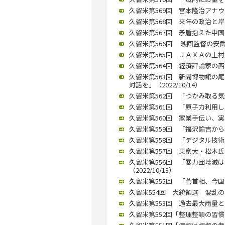
久留米第569回 宮本隆治アナウン
久留米第568回 来年の政治と岸
久留米第567回 矛盾抱えた中国ど
久留米第566回 映画監督の安武
久留米第565回 ＪＡＸＡの上村氏
久留米第564回 経済評論家の西
久留米第563回 新聞博物館の
対話を」（2022/10/14）
久留米第562回 「つかみ取る気迫
久留米第561回 「原子力利用し、
久留米第560回 家業手伝い、実業
久留米第559回 「福沢諭吉から独
久留米第558回 「デジタル技術
久留米第557回 東京大・松本氏が
久留米第556回 「暴力団壊滅
（2022/10/13）
久留米第555回 「菅首相、今国会
久留米554回 大統領選 混乱の恐
久留米第553回 過去最大雨量との
久留米第552回「整理整頓の習慣化