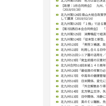
北九州第530回 地方は自己決定を
【政懇：3月合同例会】 九州
（2018/03/28）
北九州第526回 南山大総合政
して講演（2018/02/16）
北九州第525回 「１強」で迫る憲
【第7回西日本会合同例会】 「塚崎
北九州第525回 消費喚起で経済
北九州第524回 「従来型と新型、
北九州523回 「衆院３補選、政権
北九州522回 利用し合える日中関
北九州521回シニア層の活用を／明
北九州519回「発生前提の災害対策
北九州合同518回本紙１４０周年
北九州520回「最低限の攻撃力必
北九州517回 中高年の健康管理を
北九州516回 日米関係、変化に備
北九州515回 「外交解散あり得る
北九州514回 北方領土交渉、失敗
北九州513回 日中関係、冷静に捉
北九州512回 英のＥＵ離脱、先行