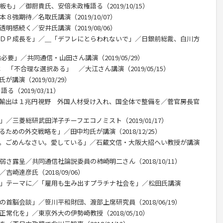
も」／御厨貴氏、安倍未政権語る（2019/10/15）
８強期待／名取氏講演（2019/10/07）
明感続く／安井氏講演（2019/08/06）
ＧＤＰ成長を」／＿「デフレにとらわれないで」／日銀前総裁、白川方
必要」／共同通信・山田さん講演（2019/05/29）
 「不合理な選択ある」 ／大江さん講演（2019/05/15）
講演（2019/03/29）
（2019/03/11）
産輸出は１兆円視野 外国人材受け入れ、国全体で整備を／菅官房長官
／三菱総研武田洋子チーフエコノミスト（2019/01/17）
ための外交戦略を」／田中均氏が講演（2018/12/25）
う。ごめんなさい。愛している」／石蔵文信・大阪大招へい教授が講演
弱さ露呈／共同通信社論説委員の柿崎明二さん（2018/10/11）
崎達彦氏（2018/09/06）
ち」テーマに／「雇用も生み出すプラチナ社会を」／松田氏講演
の首脳会談」／笹川平和財団、渡部上席研究員（2018/06/19）
常化を」／東京外大の伊勢崎教授（2018/05/10）