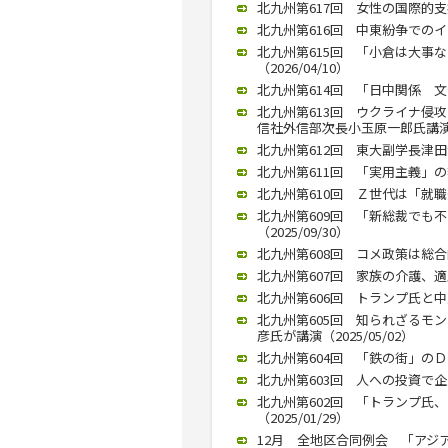
北九州第617回 女性の国際的支援
北九州第616回 中東紛争でのイ
北九州第615回 「小倉は大事
（2026/04/10）
北九州第614回 「日中関係 文
北九州第613回 ウクライナ侵
信社外信部次長小玉原一郎氏講演（2
北九州第612回 東大副学長津田淳
北九州第611回 「実用主義」の李
北九州第610回 Ｚ世代は「就職先
北九州第609回 「新総裁でも
（2025/09/30）
北九州第608回 コメ政策は総合的
北九州第607回 家族の介護、適度
北九州第606回 トランプ氏と中東
北九州第605回 知られざるモ
彦氏が講演（2025/05/02）
北九州第604回 「鉄の街」のＤ
北九州第603回 人への投資で企
北九州第602回 「トランプ氏
（2025/01/29）
12月 全地区合同例会 「アジ