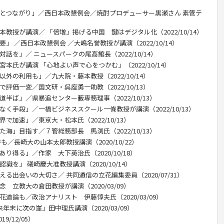
治とつながり」／西日本政懇例会／焼酎プロデューサー黒瀬さん 素管テ
本教授が講演／ 「倍増」掲げる中国 鍵はデジタル化（2022/10/14）
」 ／西日本政懇例会 ／大嶋名誉教授が講演（2022/10/14）
話を」／ ニュースパークの尾高館長（2022/10/14）
本氏が講演 「心地よい声で心をつかむ」（2022/10/14）
外の利用も」／九大院・藤本教授（2022/10/14）
評価一変／国文研・呉座勇一助教（2022/10/13）
半ば」／県暴追センター藪専務理事（2022/10/13）
なく手段」／一橋ビジネススクール一條教授が講演（2022/10/13）
で加速」／東京大・松本氏（2022/10/13）
海」目指す／７管総務部長 馬渕氏（2022/10/13）
も／長崎大の山本太郎教授講演（2020/10/22）
り得る」／作家 大下英治氏（2020/10/18）
識を」 礒崎慶大准教授講演（2020/10/14）
る出会いの大切さ／ 共同通信の立花編集委員（2020/07/31）
 立教大の倉田教授が講演（2020/03/09）
道論も／政治アナリスト 伊藤惇夫氏（2020/03/09）
年末に次の崖」田中理氏講演（2020/03/09）
/12/05）