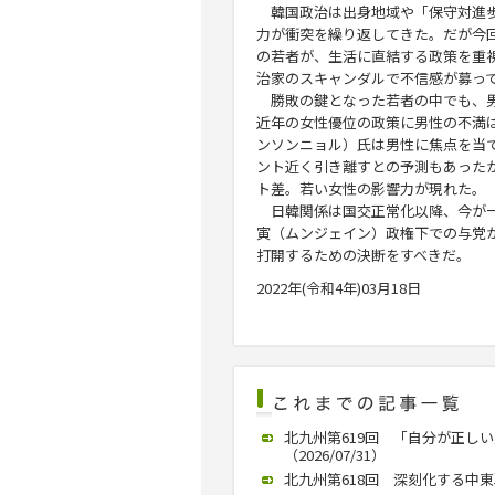
韓国政治は出身地域や「保守対進歩
力が衝突を繰り返してきた。だが今
の若者が、生活に直結する政策を重
治家のスキャンダルで不信感が募っ
勝敗の鍵となった若者の中でも、男
近年の女性優位の政策に男性の不満
ンソンニョル）氏は男性に焦点を当
ント近く引き離すとの予測もあった
ト差。若い女性の影響力が現れた。
日韓関係は国交正常化以降、今が一
寅（ムンジェイン）政権下での与党
打開するための決断をすべきだ。 
2022年(令和4年)03月18日
北九州第619回 「自分が正し
（2026/07/31）
北九州第618回 深刻化する中東戦