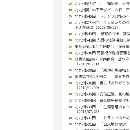
北九州第547回 「禅譲後、再登板
北九州第546回ラグビーＷ杯 日本
北九州545回 トランプ政権の不透
北九州第544回「１人当たりの
明氏が講演（2019/06/21）
北九州543回 「皇室の今後 議論
北九州542回 人間の経済活動には
第8回西日本会合同例会／佐藤優氏が
北九州540回 元警視が危機管理を語る
政懇第8回特別合同例会 農水
（2019/01/31）
北九州539回 「新規市場開拓を」
政懇第7回合同例会 「結果を作る
北九州536回 妻に「ありがと
（2018/11/09）
北九州535回／安倍圧勝、党の脆
北九州534回 貿易戦争長期化も／吉
北九州533回 「生涯活躍のま
（2018/07/25）
北九州532回 「トランプのため
北九州531回 「日米地位協定、正