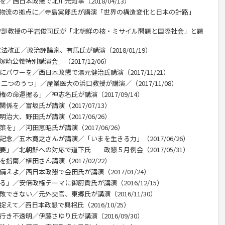
／西日本政懇で北川元知事（2018/04/13）
、物流の拠点に／寺島実郎氏が講演「世界の構造変化と日本の針路」
策学部教授の平岩俊司氏が「北朝鮮の核・ミサイル問題と国際社会」と題
法改正／政治評論家、有馬氏が講演（2018/01/19）
公義特別講演会」（2017/12/06）
にパワーを／西日本政懇で湯元健治氏講演（2017/11/21）
二つのうつ」／産業医大の浜口教授が講演／（2017/11/08）
の命運握る」／神志名氏が講演（2017/09/14）
係を／富坂氏が講演（2017/07/13）
治大、野田氏が講演（2017/06/26）
を」／河田恵昭氏が講演（2017/06/26）
記念／五木寛之さんが講演／「いまを生きる力」（2017/06/26）
要」／北朝鮮への対応で道下氏 政懇５月例会（2017/05/31）
指南／植田さん講演（2017/02/22）
えよ／西日本政懇で会田氏が講演（2017/01/24）
」／安倍政権テーマに御厨貴氏が講演（2016/12/15）
できない／元外交官、東郷氏が講演（2016/11/30）
えて／西日本政懇で興梠氏（2016/10/25）
き不透明／伊藤さゆり氏が講演（2016/09/30）