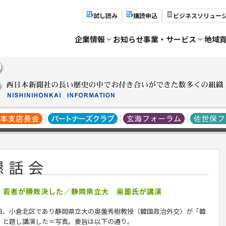
試し読み
購読申込
ビジネスソリュー
企業情報
お知らせ
事業・サービス
地域
選 若者が勝敗決した／静岡県立大 奥薗氏が講演
、小倉北区であり静岡県立大の
奥薗秀樹
教授（韓国政治外交）が「韓
」と題し講演した＝写真。要旨は以下の通り。