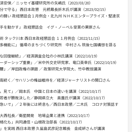
安保／ ニッセイ基礎研究所の矢嶋氏（2023/03/20）
で守る」 西日本政懇 元統幕長折木氏が講演（2023/02/15）
との闘い 政経懇話会１月例会・北九州 ＮＨＫエンタープライズ・堅達京
ず手を動かす」 政経懇話会 イグ・ノーベル受賞の栗原さん
 タック川本 西日本政経懇話会 １１月例会（2022/11/15）
、多機能に」 循環のまちづくり研究所 中村さん 筑後七国構想を語る
な回復継続」／経済調査会社の小林氏講演（2022/10/19）
ーダーシップ重要」／米中外交史研究家、竜口英幸氏（2022/10/19）
本腰」／岸田政権の課題 ／ 政策研究大学院大、竹中教授講演
価高続く／サハリンの権益維持を／経済ジャーナリストの関口さん
〟見て」／岡本氏 中国と日本の違いを講演（2022/10/17）
若者が勝敗決した／静岡県立大 奥薗氏が講演（2022/10/17）
 急いで」／２年後には終息も／西日本政懇／二木氏 コロナ対策話す
西社長／衛星開発 地場企業と連携（2022/10/17）
化も」共同通信・山根政治部長（2022/10/17）
り」を実践 西日本政懇 久留島武彦記念館長 金成妍さんが講演