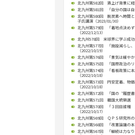
北九州第582回 賃上げ背景に経済
北九州第581回 「自分の国は自分
北九州第580回 脱炭素へ時間
子氏講演（2023/01/30）
北九州第579回 「着地点決め
（2022/12/13）
北九州578回 米球界に学ぶ成功術
北九州第577回 「施設減らし
（2022/10/19）
北九州第576回 「景気は緩やか
北九州第575回 「国際政治のリ
北九州第574回 「看板政策に
（2022/10/18）
北九州第573回 円安定着、物
（2022/10/18）
北九州第572回 「国の〝履歴書
北九州第571回 韓国大統領選 
北九州第570回 「３回目接種
（2022/10/17）
北九州第569回 ＱＰＳ研究所の大
北九州第568回 「改憲論議の本格
北九州第567回 「継続は力な