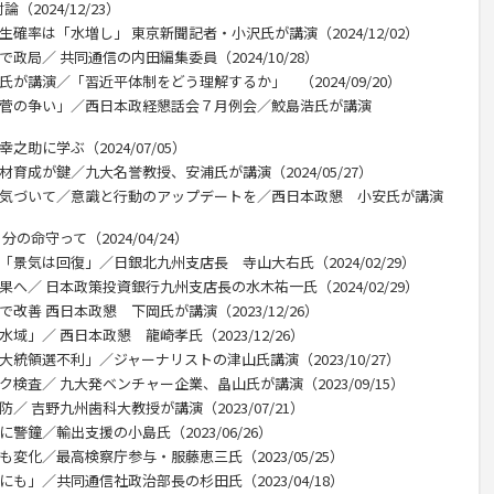
2024/12/23）
確率は「水増し」 東京新聞記者・小沢氏が講演（2024/12/02）
政局／ 共同通信の内田編集委員（2024/10/28）
氏が講演／「習近平体制をどう理解するか」 （2024/09/20）
と菅の争い」／西日本政経懇話会７月例会／鮫島浩氏が講演
助に学ぶ（2024/07/05）
材育成が鍵／九大名誉教授、安浦氏が講演（2024/05/27）
に気づいて／意識と行動のアップデートを／西日本政懇 小安氏が講演
の命守って（2024/04/24）
「景気は回復」／日銀北九州支店長 寺山大右氏（2024/02/29）
へ／ 日本政策投資銀行九州支店長の水木祐一氏（2024/02/29）
改善 西日本政懇 下岡氏が講演（2023/12/26）
域」／ 西日本政懇 龍崎孝氏（2023/12/26）
大統領選不利」／ジャーナリストの津山氏講演（2023/10/27）
検査／ 九大発ベンチャー企業、畠山氏が講演（2023/09/15）
／ 吉野九州歯科大教授が講演（2023/07/21）
警鐘／輸出支援の小島氏（2023/06/26）
変化／最高検察庁参与・服藤恵三氏（2023/05/25）
も」／共同通信社政治部長の杉田氏（2023/04/18）