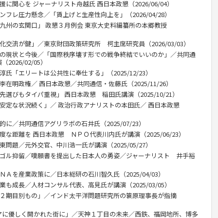
に関心を ジャーナリスト舟越氏 西日本政懇（2026/06/04）
ンフレ圧力懸念／「賃上げと生産性向上を」（2026/04/28）
な九州の玄関口」 政懇３月例会 東京大史料編纂所の本郷教授
化交流が鍵」／東京財団政策研究所 柯主席研究員（2026/03/03）
攻の現状と今後／「国際秩序壊す形での戦争終結でいいのか」／共同通
026/02/05）
氏「エリートは公共性に奉仕する」（2025/12/23）
在明政権／ 西日本政懇／共同通信・佐藤氏（2025/11/26）
選びもタイパ重視」 西日本政懇 稲田氏講演（2025/10/21）
不安定な状況続く」／ 政治行政アナリストの本田氏／ 西日本政懇
に／共同通信アグリラボの石井氏（2025/07/23）
な距離を 西日本政懇 ＮＰＯ代表川内氏が講演（2025/06/23）
問題／元外交官、中川浩一氏が講演（2025/05/27）
ンゴル抑留／嘆願書を提出した日本人の勇姿／ジャーナリスト 井手裕
ＮＡを産業政策に／日本総研の石川智久氏（2025/04/03）
業も成長／人材コンサル代表、高見氏が講演（2025/03/05）
、２期目別もの」／インド太平洋問題研究所の簑原理事長が指摘
アに優しく開かれた街に」／天神１丁目の未来／西鉄、福岡地所、博多