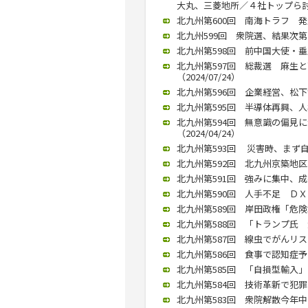
大丸、三菱地所／４社トップら討論（
北九州第600回 南海トラフ 発生
北九州599回 衆院選、結果次第で
北九州第598回 前中国大使・垂
北九州第597回 総裁選 麻生
（2024/07/24）
北九州第596回 企業経営、松下幸之
北九州第595回 半導体再興、人
北九州第594回 無意識の偏見
（2024/04/24）
北九州第593回 災害時、まず自分
北九州第592回 北九州京築地区
北九州第591回 強みに集中、成果
北九州第590回 人手不足 ＤＸで
北九州第589回 岸田政権「危険水
北九州第588回 「トランプ氏 
北九州第587回 線虫でがんリスク
北九州第586回 食事で認知症予防
北九州第585回 「自損型輸入」に
北九州第584回 技術革新で犯罪も
北九州第583回 衆院解散今年中に