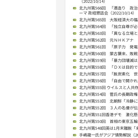
（2022/10/14）
北九州第566回 「酒造り 政
ーマ 政経懇話会（2022/10/14）
北九州第565回 大阪経済大の福
北九州第564回 「独立自尊が必要
北九州第563回 「異なる立場と対
北九州第562回 元ＮＨＫアナ 宮
北九州第561回 「原子力 発電以
北九州第560回 蒙古襲来、敗戦で
北九州第559回 「暴力団壊滅は道
北九州第558回 「ＤＸは目的で
北九州第557回 「脱炭素化 世界
北九州第556回 「自由で開かれた
北九州第555回 ウイルスと人共存
北九州第554回 菅氏の長期政権あ
北九州第553回 北朝鮮「冷静に認
北九州第552回 ３人の名優が伝え
北九州第551回香港デモ 激化懸念
北九州第550回 首相の東京五輪花
北九州第548回英は1月末離脱「来
手嶋龍一氏がアジア情勢解説（2019