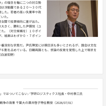
」の理念を軸に二つの対立勢
回は浮動層である２０～３０代
視した。若者の高い失業率や政
ていた。
女間で投票傾向に差が出た。
は大きく、勝利した尹錫悦（ユ
てた。（対立候補を）１０ポイ
が、結果はわずか０・７ポイン
番深刻な状態だ。尹氏陣営には親日派も多いとされるが、国会は文在
が６割を占めている。日韓両国とも、世論の反発を覚悟した上で現状を
（白波宏野）
い」ではついてこない／学研ロジスティクス社長・中村泰三氏
争の背景 千葉大の酒井啓子特任教授（2026/07/01）