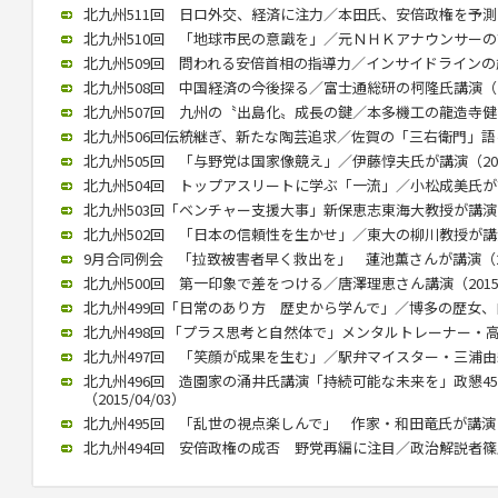
北九州511回 日ロ外交、経済に注力／本田氏、安倍政権を予測（20
北九州510回 「地球市民の意識を」／元ＮＨＫアナウンサーの古屋氏
北九州509回 問われる安倍首相の指導力／インサイドラインの歳川氏
北九州508回 中国経済の今後探る／富士通総研の柯隆氏講演（201
北九州507回 九州の〝出島化〟成長の鍵／本多機工の龍造寺健介氏が
北九州506回伝統継ぎ、新たな陶芸追求／佐賀の「三右衛門」語る／
北九州505回 「与野党は国家像競え」／伊藤惇夫氏が講演（2016/
北九州504回 トップアスリートに学ぶ「一流」／小松成美氏が講演（
北九州503回「ベンチャー支援大事」新保恵志東海大教授が講演（20
北九州502回 「日本の信頼性を生かせ」／東大の柳川教授が講演（2
9月合同例会 「拉致被害者早く救出を」 蓮池薫さんが講演（2015
北九州500回 第一印象で差をつける／唐澤理恵さん講演（2015/0
北九州499回「日常のあり方 歴史から学んで」／博多の歴女、白駒さ
北九州498回 「プラス思考と自然体で」メンタルトレーナー・高畑好
北九州497回 「笑顔が成果を生む」／駅弁マイスター・三浦由紀江氏
北九州496回 造園家の涌井氏講演「持続可能な未来を」政懇4
（2015/04/03）
北九州495回 「乱世の視点楽しんで」 作家・和田竜氏が講演（20
北九州494回 安倍政権の成否 野党再編に注目／政治解説者篠原氏講