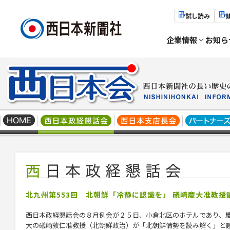
試し読み
企業情報
お知ら
北九州第553回 北朝鮮「冷静に認識を」 礒崎慶大准教授
西日本政経懇話会の８月例会が２５日、小倉北区のホテルであり、
大の
礒崎
敦仁准教授（北朝鮮政治）が「北朝鮮情勢を読み解く」と