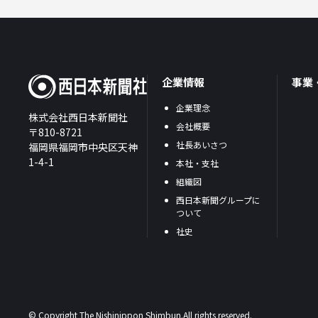
企業情報
事業
企業理念
株式会社西日本新聞社
会社概要
〒810-8721
社長あいさつ
福岡県福岡市中央区天神
1-4-1
本社・支社
組織図
西日本新聞グループに
ついて
社史
© Copyright The Nishinippon Shimbun.All rights reserved.