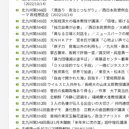
（2022/10/14）
北九州第566回 「酒造り 政治とつながり」／西日本政懇例会
ーマ 政経懇話会（2022/10/14）
北九州第565回 大阪経済大の福本教授が講演／ 「倍増」掲げる中国
北九州第564回 「独立自尊が必要」 ／西日本政懇例会 ／大嶋名誉教
北九州第563回 「異なる立場と対話を」／ ニュースパークの尾高館
北九州第562回 元ＮＨＫアナ 宮本氏が講演 「心地よい声で心をつ
北九州第561回 「原子力 発電以外の利用も」／九大院・藤本教授（
北九州第560回 蒙古襲来、敗戦で評価一変／国文研・呉座勇一助教（
北九州第559回 「暴力団壊滅は道半ば」／県暴追センター藪専務理事
北九州第558回 「ＤＸは目的でなく手段」／一橋ビジネススクール
北九州第557回 「脱炭素化 世界で加速」／東京大・松本氏（202
北九州第556回 「自由で開かれた海」目指す／７管総務部長 馬渕氏
北九州第555回 ウイルスと人共存も／長崎大の山本太郎教授講演（20
北九州第554回 菅氏の長期政権あり得る」／作家 大下英治氏（20
北九州第553回 北朝鮮「冷静に認識を」 礒崎慶大准教授講演（202
北九州第552回 ３人の名優が伝える出会いの大切さ／ 共同通信の立
北九州第551回香港デモ 激化懸念 立教大の倉田教授が講演（202
北九州第550回 首相の東京五輪花道論も／政治アナリスト 伊藤惇夫
北九州第548回英は1月末離脱「来年末に次の崖」田中理氏講演（202
手嶋龍一氏がアジア情勢解説（2019/12/05）