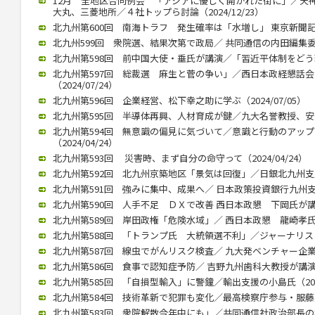
12月 全地区合同例会 「アジアに優しく開かれた街に」／天
大丸、三菱地所／４社トップら討論（2024/12/23）
北九州第600回 南海トラフ 発生確率は「水増し」 東京新聞記者・
北九州599回 衆院選、結果次第で政局／ 共同通信の内田編集委員（2
北九州第598回 前中国大使・垂氏が講演／「習近平体制をどう理解
北九州第597回 総裁選 麻生と菅の争い」／西日本政経懇話
（2024/07/24）
北九州第596回 企業経営、松下幸之助に学ぶ（2024/07/05）
北九州第595回 半導体再興、人材育成が鍵／九大名誉教授、安浦氏が
北九州第594回 無意識の偏見に気づいて／意識と行動のアッ
（2024/04/24）
北九州第593回 災害時、まず自分の命守って（2024/04/24）
北九州第592回 北九州京築地区「景気は回復」／日銀北九州支店長
北九州第591回 強みに集中、成果へ／ 日本政策投資銀行九州支店長
北九州第590回 人手不足 ＤＸで改善 西日本政懇 下岡氏が講演（2
北九州第589回 岸田政権「危険水域」／ 西日本政懇 龍崎孝氏（20
北九州第588回 「トランプ氏 大統領選不利」／ジャーナリストの
北九州第587回 線虫でがんリスク検査／ 九大発ベンチャー企業、畠
北九州第586回 食事で認知症予防／ 吉野九州歯科大教授が講演（20
北九州第585回 「自損型輸入」に警鐘／輸出支援の小島氏（2023/
北九州第584回 技術革新で犯罪も変化／最高検察庁参与・服藤恵三氏
北九州第583回 衆院解散今年中にも」／共同通信社政治部長の杉田氏