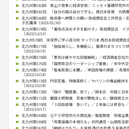
北九州第582回 賃上げ背景に経済安保／ ニッセイ基礎研究所の矢嶋
北九州第581回 「自分の国は自分で守る」 西日本政懇 元統幕長折
北九州第580回 脱炭素へ時間との闘い 政経懇話会１月例会・
子氏講演（2023/01/30）
北九州第579回 「着地点決めず手を動かす」 政経懇話会 イ
（2022/12/13）
北九州578回 米球界に学ぶ成功術 タック川本 西日本政経懇話会 １
北九州第577回 「施設減らし、多機能に」 循環のまちづくり
（2022/10/19）
北九州第576回 「景気は緩やかな回復継続」／経済調査会社の小林氏
北九州第575回 「国際政治のリーダーシップ重要」／米中外交史研
北九州第574回 「看板政策に本腰」／岸田政権の課題 ／ 政
（2022/10/18）
北九州第573回 円安定着、物価高続く／サハリンの権益維持
（2022/10/18）
北九州第572回 「国の〝履歴書〟見て」／岡本氏 中国と日本の違い
北九州第571回 韓国大統領選 若者が勝敗決した／静岡県立大 奥
北九州第570回 「３回目接種 急いで」／２年後には終息も
（2022/10/17）
北九州第569回 ＱＰＳ研究所の大西社長／衛星開発 地場企業と連携
北九州第568回 「改憲論議の本格化も」共同通信・山根政治部長（2
北九州第567回 「継続は力なり」を実践 西日本政懇 久留島