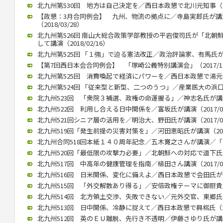
北九州第530回 地方は自己決定を／西日本政懇で北川元知事（201
【政懇：3月合同例会】 九州、物流の拠点に／寺島実郎氏が
（2018/03/28）
北九州第526回 南山大総合政策学部教授の平岩俊司氏が「北朝
して講演（2018/02/16）
北九州第525回 「１強」で迫る憲法改正／政治評論家、有馬氏が講演（
【第7回西日本会合同例会】 「塚崎公義特別講演会」（2017/12
北九州第525回 消費喚起で経済にパワーを／西日本政懇で湯元健治氏
北九州第524回 「従来型と新型、二つのうつ」／産業医大の浜口教授
北九州523回 「衆院３補選、政権の命運握る」／神志名氏が講演（2
北九州522回 利用し合える日中関係を／富坂氏が講演（2017/07
北九州521回シニア層の活用を／明治大、野田氏が講演（2017/06
北九州519回「発生前提の災害対策を」／河田恵昭氏が講演（2017/
北九州合同518回本紙１４０周年記念／五木寛之さんが講演／「いま
北九州520回「最低限の攻撃力必要」／北朝鮮への対応で道下氏 政
北九州517回 中高年の健康管理を指南／植田さん講演（2017/02
北九州516回 日米関係、変化に備えよ／西日本政懇で会田氏が講演（
北九州515回 「外交解散あり得る」／安倍政権テーマに御厨貴氏が講
北九州514回 北方領土交渉、失敗できない／元外交官、東郷氏が講演
北九州513回 日中関係、冷静に捉えて／西日本政懇で興梠氏（201
北九州512回 英のＥＵ離脱、先行き不透明／伊藤さゆり氏が講演（2