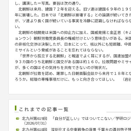
し、講演した＝写真。要旨は次の通り。
北朝鮮は来月、建国７２年を迎える。旧ソ連は建国６９年の１９
年に崩壊した。日本では「北朝鮮は崩壊する」との論調が続いてき
が、ソ連より長く国が続いている事実を冷静に認識しなければなら
い。
北朝鮮の核開発は米国への抑止力に加え、国威発揚と金正恩（キ
ョンウン）朝鮮労働党委員長の権威付けという意味合いがある。米
の非核化交渉は決裂したが、日本にとって、核以外にも短距離、中
ミサイルという脅威があることを忘れてはならない。
「世界から孤立する北朝鮮」と報道でよく耳にするが、国連加盟
９３カ国のうち北朝鮮と国交がある国は約１６０。拉致問題やミサ
が、多くの国はその気持ちを共有できないのが現状だ。
北朝鮮が拉致を認め、謝罪した日朝首脳会談から来月で１８年と
ろうか。総理の専権事項だけに、もっと向き合ってほしい。 （岩
北九州第619回 「自分が正しい」ではついてこない／学研ロ
（2026/07/31）
北九州第618回 深刻化する中東戦争の背景 千葉大の酒井啓子特任教