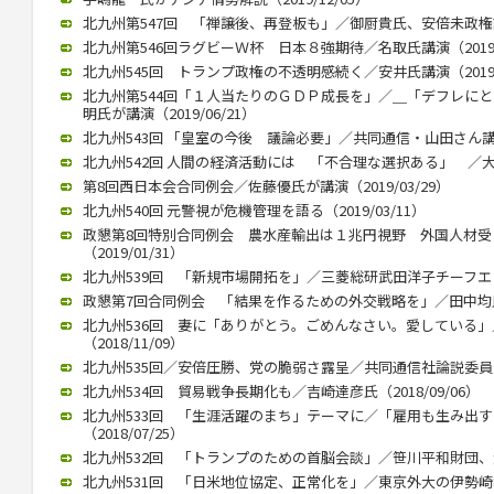
北九州第547回 「禅譲後、再登板も」／御厨貴氏、安倍未政権語る（
北九州第546回ラグビーＷ杯 日本８強期待／名取氏講演（2019/1
北九州545回 トランプ政権の不透明感続く／安井氏講演（2019/0
北九州第544回「１人当たりのＧＤＰ成長を」／＿「デフレに
明氏が講演（2019/06/21）
北九州543回 「皇室の今後 議論必要」／共同通信・山田さん講演（2
北九州542回 人間の経済活動には 「不合理な選択ある」 ／大江さ
第8回西日本会合同例会／佐藤優氏が講演（2019/03/29）
北九州540回 元警視が危機管理を語る（2019/03/11）
政懇第8回特別合同例会 農水産輸出は１兆円視野 外国人材
（2019/01/31）
北九州539回 「新規市場開拓を」／三菱総研武田洋子チーフエコノミ
政懇第7回合同例会 「結果を作るための外交戦略を」／田中均氏が講
北九州536回 妻に「ありがとう。ごめんなさい。愛している
（2018/11/09）
北九州535回／安倍圧勝、党の脆弱さ露呈／共同通信社論説委員の柿
北九州534回 貿易戦争長期化も／吉崎達彦氏（2018/09/06）
北九州533回 「生涯活躍のまち」テーマに／「雇用も生み出
（2018/07/25）
北九州532回 「トランプのための首脳会談」／笹川平和財団、渡部
北九州531回 「日米地位協定、正常化を」／東京外大の伊勢崎教授（