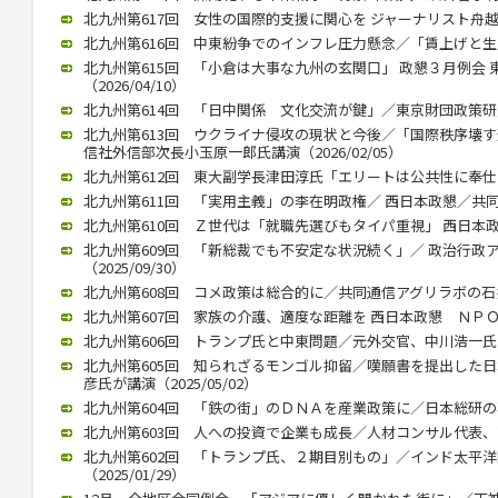
北九州第617回 女性の国際的支援に関心を ジャーナリスト舟越氏 西
北九州第616回 中東紛争でのインフレ圧力懸念／「賃上げと生産性向
北九州第615回 「小倉は大事な九州の玄関口」 政懇３月例会
（2026/04/10）
北九州第614回 「日中関係 文化交流が鍵」／東京財団政策研究所
北九州第613回 ウクライナ侵攻の現状と今後／「国際秩序壊
信社外信部次長小玉原一郎氏講演（2026/02/05）
北九州第612回 東大副学長津田淳氏「エリートは公共性に奉仕する」
北九州第611回 「実用主義」の李在明政権／ 西日本政懇／共同通信
北九州第610回 Ｚ世代は「就職先選びもタイパ重視」 西日本政懇 
北九州第609回 「新総裁でも不安定な状況続く」／ 政治行政
（2025/09/30）
北九州第608回 コメ政策は総合的に／共同通信アグリラボの石井氏（
北九州第607回 家族の介護、適度な距離を 西日本政懇 ＮＰＯ代表
北九州第606回 トランプ氏と中東問題／元外交官、中川浩一氏が講演
北九州第605回 知られざるモンゴル抑留／嘆願書を提出した
彦氏が講演（2025/05/02）
北九州第604回 「鉄の街」のＤＮＡを産業政策に／日本総研の石川智
北九州第603回 人への投資で企業も成長／人材コンサル代表、高見氏
北九州第602回 「トランプ氏、２期目別もの」／インド太平
（2025/01/29）