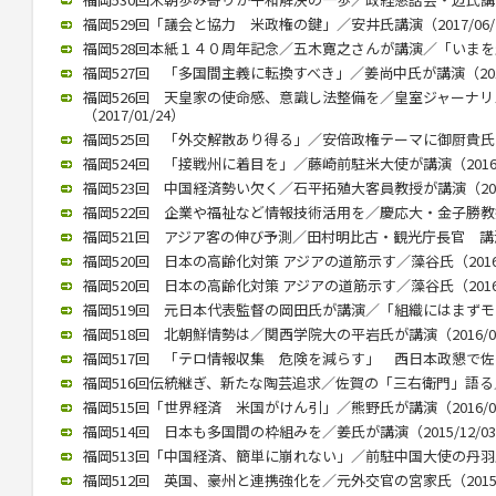
福岡529回「議会と協力 米政権の鍵」／安井氏講演（2017/06/
福岡528回本紙１４０周年記念／五木寛之さんが講演／「いまを生きる
福岡527回 「多国間主義に転換すべき」／姜尚中氏が講演（2017/
福岡526回 天皇家の使命感、意識し法整備を／皇室ジャーナ
（2017/01/24）
福岡525回 「外交解散あり得る」／安倍政権テーマに御厨貴氏が講演
福岡524回 「接戦州に着目を」／藤崎前駐米大使が講演（2016/1
福岡523回 中国経済勢い欠く／石平拓殖大客員教授が講演（2016/
福岡522回 企業や福祉など情報技術活用を／慶応大・金子勝教授 講
福岡521回 アジア客の伸び予測／田村明比古・観光庁長官 講演 （2
福岡520回 日本の高齢化対策 アジアの道筋示す／藻谷氏（2016/
福岡520回 日本の高齢化対策 アジアの道筋示す／藻谷氏（2016/
福岡519回 元日本代表監督の岡田氏が講演／「組織にはまずモラルが
福岡518回 北朝鮮情勢は／関西学院大の平岩氏が講演（2016/04
福岡517回 「テロ情報収集 危険を減らす」 西日本政懇で佐々木氏
福岡516回伝統継ぎ、新たな陶芸追求／佐賀の「三右衛門」語る／西
福岡515回「世界経済 米国がけん引」／熊野氏が講演（2016/01
福岡514回 日本も多国間の枠組みを／姜氏が講演（2015/12/0
福岡513回「中国経済、簡単に崩れない」／前駐中国大使の丹羽氏が講
福岡512回 英国、豪州と連携強化を／元外交官の宮家氏（2015/1