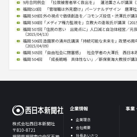
9月合同例会 「拉致被害者早く救出を」 蓮池薫さんが講演（2015
福岡510回 「管理職は外見磨け」パーソナルデザイン 唐澤社長講演
福岡 509回 外の視点で価値創造を／コモンズ投信・渋澤氏が講演（2
福岡 508回「メディア権力監視を」立教大の逢坂氏が講演（2015/
福岡 507回「住民の思い 出発点に」人口減と自治体経営／元
（2015/04/13）
福岡 506回 造園家の涌井氏講演「持続可能な未来を」政懇45
（2015/04/09）
福岡 505回 「自由社会に閉塞感」 社会学者の大澤氏 西日本政懇で
福岡 504回 「成長戦略 具体性ない」／新保東海大教授が講演（20
企業情報
事業
企業理念
株式会社西日本新聞社
会社概要
〒810-8721
社長あいさつ
福岡県福岡市中央区天神