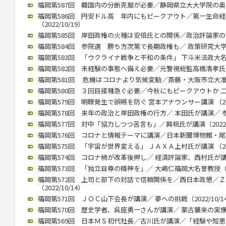
福岡第587回 韓国内の分断克服が必要／静岡県立大大学院の奥薗教授
福岡第586回 円安ドル高 年内にもピークアウト／第一生命
（2022/10/19）
福岡第585回 岸田政権の火種は安倍氏との関係／政治評論家の田崎氏
福岡第584回 参院選 勝ち方次第で長期政権も／ 政策研究大学院大
福岡第583回 「ウクライナ戦争と平和の条件」 下斗米法政大名誉教
福岡第582回 未経験の事態へ備え必要／元警視総監高橋清孝氏（20
福岡第581回 危機はコロナより気候変動／斎藤・大阪市立大准教授
福岡第580回 ３回目接種急ぐ必要／今秋にもピークアウトか 二木氏
福岡第579回 明瞭発生で誤嚥を防ぐ 宮本アナウンサー講演 （2022
福岡第578回 来年の政治と岸田政権の行方／ 本田氏が講演／ 参院
福岡第577回 対中「協力しつつ苦言も」／興梠氏が講演（2022/1
福岡第576回 コロナと情報テーマに講演／日本新聞博物館・尾高館長
福岡第575回 「宇宙が世界変える」 ＪＡＸＡ上村氏が講演 （2022
福岡第574回 コロナ禍が改革後押し／ 経済評論家、西村氏が講演（2
福岡第573回 「独立自尊の精神を」／ 大嶋仁福岡大名誉教授（202
福岡第572回 上司と部下の対話で信頼関係を／西日本政懇／
（2022/10/14）
福岡第571回 ＪＯＣ山下会長が講演／ 夢への挑戦（2022/10/1
福岡第570回 歴史学者、呉座勇一さんが講演／ 蒙古襲来の実像に迫
福岡第569回 日本ＭＳ初代社長／古川氏が講演／「経験や知恵、若