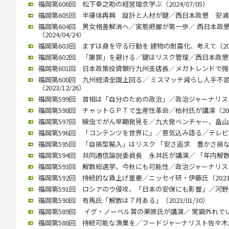
福岡第606回 松下幸之助の経営理念学ぶ（2024/07/05）
福岡第605回 半導体再興 設計と人材が鍵／西日本政懇 安浦氏が講
福岡第604回 男女格差解消へ／実態把握が第一歩／ 西日本政
（2024/04/24）
福岡第603回 まずは身を守る行動を 建物の耐震化、考えて（2024
福岡第602回 「謝罪」を避ける／鍵はリスク管理／西日本政懇、竹中
福岡第601回 日本政策投資銀行九州支店長／メガトレンドで強みを（
福岡第600回 九州経済全国上回る／ ミスマッチ減らし人手不
（2023/12/26）
福岡第599回 首相は「自分のための政治」／政治ジャーナリストの青
福岡第598回 チャットＧＰＴで生産性革命／柏村氏が講演（2023/
福岡第597回 線虫でがん早期発見を／九大発ベンチャー、畠山氏が講
福岡第596回 「コンテンツを世界に」／意気込み語る／テレビ朝日
福岡第595回 「自損型輸入」はリスク 「安さ追求 豊かさ損なう」 
福岡第594回 共同通信論説委員長 永井氏が講演／ 「年内解散」（2
福岡第593回 解散総選挙、今秋にも可能性／政治ジャーナリストの
福岡第592回 持続的な賃上げ重要／ニッセイ研・伊藤氏（2023/0
福岡第591回 ロシアのウ侵攻、「日本の安保にも影響」／河野前統合
福岡第590回 有馬氏「解散は７月ある」（2023/01/30）
福岡第589回 イグ・ノーベル賞の栗原氏が講演／ 常識外れでいられ
福岡第588回 持続可能な漁業を／フードジャーナリスト佐々木氏が講