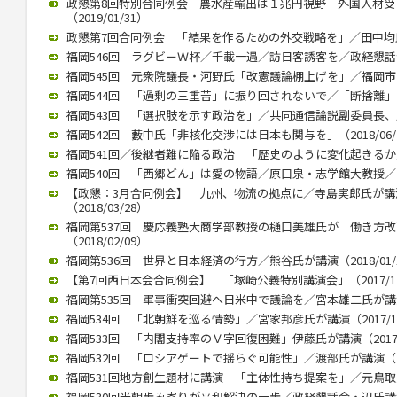
政懇第8回特別合同例会 農水産輸出は１兆円視野 外国人材
（2019/01/31）
政懇第7回合同例会 「結果を作るための外交戦略を」／田中均氏が講
福岡546回 ラグビーＷ杯／千載一遇／訪日客誘客を／政経懇話会で徳
福岡545回 元衆院議長・河野氏「改憲議論棚上げを」／福岡市内で講
福岡544回 「過剰の三重苦」に振り回されないで／「断捨離」のや
福岡543回 「選択肢を示す政治を」／共同通信論説副委員長、川上氏
福岡542回 藪中氏「非核化交渉には日本も関与を」（2018/06/
福岡541回／後継者難に陥る政治 「歴史のように変化起きるか」／御
福岡540回 「西郷どん」は愛の物語／原口泉・志学館大教授／西日本
【政懇：3月合同例会】 九州、物流の拠点に／寺島実郎氏が
（2018/03/28）
福岡第537回 慶応義塾大商学部教授の樋口美雄氏が「働き方
（2018/02/09）
福岡第536回 世界と日本経済の行方／熊谷氏が講演（2018/01/
【第7回西日本会合同例会】 「塚崎公義特別講演会」（2017/12
福岡第535回 軍事衝突回避へ日米中で議論を／宮本雄二氏が講演（2
福岡534回 「北朝鮮を巡る情勢」／宮家邦彦氏が講演（2017/10
福岡533回 「内閣支持率のＶ字回復困難」伊藤氏が講演（2017/0
福岡532回 「ロシアゲートで揺らぐ可能性」／渡部氏が講演（201
福岡531回地方創生題材に講演 「主体性持ち提案を」／元鳥取県知
福岡530回米朝歩み寄りが平和解決の一歩／政経懇話会・辺氏講演（2