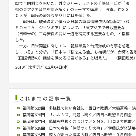
岡で合同例会を開いた。外交ジャーナリストの手嶋龍一氏が「激
動の東アジア政局を読み解く」のテーマで講演し＝写真、約３３
０人が手嶋氏の軽妙な語り口に耳を傾けた。
手嶋氏は、破棄決定が覆った日韓の軍事情報包括保護協定（Ｇ
ＳＯＭＩＡ＝ジーソミア）について、「東アジアで最も重要な
（日韓米の）三角安保の弱い一辺を補完する重要なもの」と指摘
した。
一方、日米同盟に関しては「朝鮮半島と台湾海峡の有事を想定
している」と分析。「日本は『桜を見る会』も結構だが、台湾と香
（国際情勢の）議論を深める必要がある」と唱えた。 （横田理美
2019年(令和元年)12月04日(水)
福岡第629回 多様性で強い会社に／西日本政懇／大橋運輸・鍋嶋社長
福岡第628回 「ホルムズ」問題は続く／西日本政懇６月例会／中川氏
福岡第627回 偽情報見抜く力つけて／ＳＮＳ、口コミで拡散／個人
福岡第626回 日本の今後「仲間づくり大事」／伊藤氏が経済展望語る
福岡第625回 商人が造った博多の町／西日本政懇・３月例会 歴史