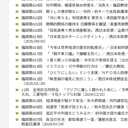
福岡第624回 対中関係、機運見極め修復を／法政大・福田教授が講演
福岡第623回 戦うしか選択肢ない／共同・前キーウ支局長講演（20
福岡第622回 「共に考える」地域連携を 東京大・津田副学長が講演（
福岡第621回 戦略的関係の維持を 日韓関係を展望／奥薗秀樹教授 （
福岡第620回 「官民連携で男女格差解消」 西日本政懇／企業代表の
福岡第619回 「日本政治のターニングポイント」／西日本政
（2025/09/30）
福岡第618回 「今年は世界経済の歴史的転換点」／ 日本総研調査部
福岡第617回 「『親不孝介護』で離職を防ぐ」／ 西日本政懇／ 川
福岡第615回 ソ連と戦った抑留者／ 井手氏が実相を語る（2025/
福岡第614回 イスラエル・ガザ停戦の行方は…／慶応大教授、錦田氏
福岡第613回 「ひとりにしない」という支援／ＮＰＯ法人抱樸理事
福岡第612回 「無意識の偏見に気付こう」／西日本政経懇話
（2025/01/29）
12月 全地区合同例会 「アジアに優しく開かれた街に」／天
大丸、三菱地所／４社トップら討論（2024/12/23）
福岡第610回 経済格差が動かす政治／米大統領選／共同通信社客員
福岡第609回 総選挙「民度が試される」／鈴木哲夫氏が講演（202
福岡第608回 習近平の中国をどうみるか／ 前中国大使の垂氏が講演（
福岡第607回 政治の状況 都知事選で一変／蓮舫氏敗北 
鮫島氏講演（2024/07/24）