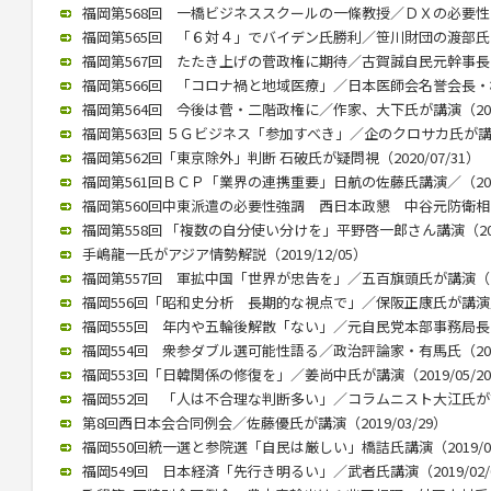
福岡第568回 一橋ビジネススクールの一條教授／ＤＸの必要性と本質
福岡第565回 「６対４」でバイデン氏勝利／笹川財団の渡部氏が講演
福岡第567回 たたき上げの菅政権に期待／古賀誠自民元幹事長（20
福岡第566回 「コロナ禍と地域医療」／日本医師会名誉会長・横倉氏
福岡第564回 今後は菅・二階政権に／作家、大下氏が講演（2020/
福岡第563回 ５Ｇビジネス「参加すべき」／企のクロサカ氏が講演（2
福岡第562回「東京除外」判断 石破氏が疑問視（2020/07/31）
福岡第561回ＢＣＰ「業界の連携重要」日航の佐藤氏講演／（2020/
福岡第560回中東派遣の必要性強調 西日本政懇 中谷元防衛相が講演
福岡第558回 「複数の自分使い分けを」平野啓一郎さん講演（2020
手嶋龍一氏がアジア情勢解説（2019/12/05）
福岡第557回 軍拡中国「世界が忠告を」／五百旗頭氏が講演（201
福岡556回「昭和史分析 長期的な視点で」／保阪正康氏が講演／（2
福岡555回 年内や五輪後解散「ない」／元自民党本部事務局長が講演
福岡554回 衆参ダブル選可能性語る／政治評論家・有馬氏（2019/
福岡553回「日韓関係の修復を」／姜尚中氏が講演（2019/05/2
福岡552回 「人は不合理な判断多い」／コラムニスト大江氏が講演（
第8回西日本会合同例会／佐藤優氏が講演（2019/03/29）
福岡550回統一選と参院選「自民は厳しい」橋詰氏講演（2019/03
福岡549回 日本経済「先行き明るい」／武者氏講演（2019/02/