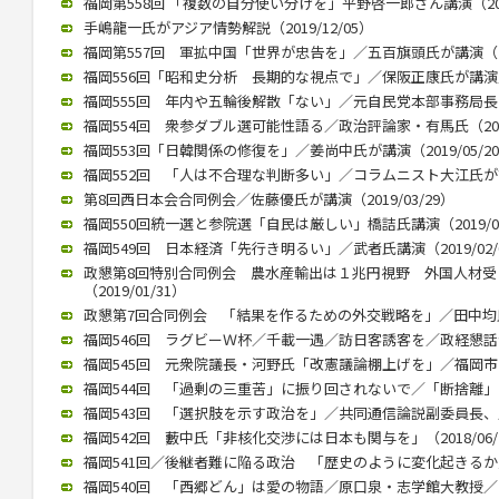
福岡第558回 「複数の自分使い分けを」平野啓一郎さん講演（2020
手嶋龍一氏がアジア情勢解説（2019/12/05）
福岡第557回 軍拡中国「世界が忠告を」／五百旗頭氏が講演（201
福岡556回「昭和史分析 長期的な視点で」／保阪正康氏が講演／（2
福岡555回 年内や五輪後解散「ない」／元自民党本部事務局長が講演
福岡554回 衆参ダブル選可能性語る／政治評論家・有馬氏（2019/
福岡553回「日韓関係の修復を」／姜尚中氏が講演（2019/05/2
福岡552回 「人は不合理な判断多い」／コラムニスト大江氏が講演（
第8回西日本会合同例会／佐藤優氏が講演（2019/03/29）
福岡550回統一選と参院選「自民は厳しい」橋詰氏講演（2019/03
福岡549回 日本経済「先行き明るい」／武者氏講演（2019/02/
政懇第8回特別合同例会 農水産輸出は１兆円視野 外国人材
（2019/01/31）
政懇第7回合同例会 「結果を作るための外交戦略を」／田中均氏が講
福岡546回 ラグビーＷ杯／千載一遇／訪日客誘客を／政経懇話会で徳
福岡545回 元衆院議長・河野氏「改憲議論棚上げを」／福岡市内で講
福岡544回 「過剰の三重苦」に振り回されないで／「断捨離」のや
福岡543回 「選択肢を示す政治を」／共同通信論説副委員長、川上氏
福岡542回 藪中氏「非核化交渉には日本も関与を」（2018/06/
福岡541回／後継者難に陥る政治 「歴史のように変化起きるか」／御
福岡540回 「西郷どん」は愛の物語／原口泉・志学館大教授／西日本