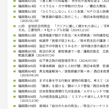
福岡第615回 ソ連と戦った抑留者／ 井手氏が実相を語る（2025/
福岡第614回 イスラエル・ガザ停戦の行方は…／慶応大教授、錦田氏
福岡第613回 「ひとりにしない」という支援／ＮＰＯ法人抱樸理事
福岡第612回 「無意識の偏見に気付こう」／西日本政経懇話
（2025/01/29）
12月 全地区合同例会 「アジアに優しく開かれた街に」／天
大丸、三菱地所／４社トップら討論（2024/12/23）
福岡第610回 経済格差が動かす政治／米大統領選／共同通信社客員
福岡第609回 総選挙「民度が試される」／鈴木哲夫氏が講演（202
福岡第608回 習近平の中国をどうみるか／ 前中国大使の垂氏が講演（
福岡第607回 政治の状況 都知事選で一変／蓮舫氏敗北 
鮫島氏講演（2024/07/24）
福岡第606回 松下幸之助の経営理念学ぶ（2024/07/05）
福岡第605回 半導体再興 設計と人材が鍵／西日本政懇 安浦氏が講
福岡第604回 男女格差解消へ／実態把握が第一歩／ 西日本政
（2024/04/24）
福岡第603回 まずは身を守る行動を 建物の耐震化、考えて（2024
福岡第602回 「謝罪」を避ける／鍵はリスク管理／西日本政懇、竹中
福岡第601回 日本政策投資銀行九州支店長／メガトレンドで強みを（
福岡第600回 九州経済全国上回る／ ミスマッチ減らし人手不
（2023/12/26）
福岡第599回 首相は「自分のための政治」／政治ジャーナリストの青