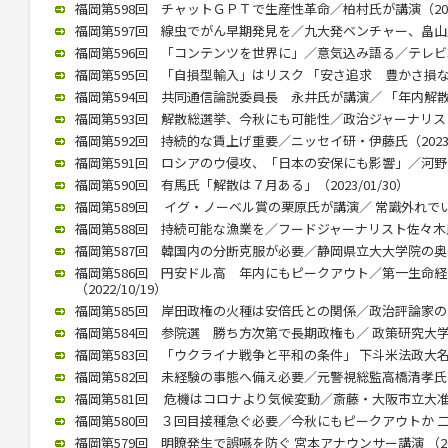
福岡第598回 チャットＧＰＴで生産性革命／柏村氏が講演（2023/
福岡第597回 線虫でがん早期発見を／九大発ベンチャー、畠山氏が講
福岡第596回 「コンテンツを世界に」／意気込み語る／テレビ朝日
福岡第595回 「自損型輸入」はリスク 「安さ追求 豊かさ損なう」 
福岡第594回 共同通信論説委員長 永井氏が講演／ 「年内解散」（2
福岡第593回 解散総選挙、今秋にも可能性／政治ジャーナリストの
福岡第592回 持続的な賃上げ重要／ニッセイ研・伊藤氏（2023/0
福岡第591回 ロシアのウ侵攻、「日本の安保にも影響」／河野前統合
福岡第590回 有馬氏「解散は７月ある」（2023/01/30）
福岡第589回 イグ・ノーベル賞の栗原氏が講演／ 常識外れでいられ
福岡第588回 持続可能な漁業を／フードジャーナリスト佐々木氏が講
福岡第587回 韓国内の分断克服が必要／静岡県立大大学院の奥薗教授
福岡第586回 円安ドル高 年内にもピークアウト／第一生命
（2022/10/19）
福岡第585回 岸田政権の火種は安倍氏との関係／政治評論家の田崎氏
福岡第584回 参院選 勝ち方次第で長期政権も／ 政策研究大学院大
福岡第583回 「ウクライナ戦争と平和の条件」 下斗米法政大名誉教
福岡第582回 未経験の事態へ備え必要／元警視総監高橋清孝氏（20
福岡第581回 危機はコロナより気候変動／斎藤・大阪市立大准教授
福岡第580回 ３回目接種急ぐ必要／今秋にもピークアウトか 二木氏
福岡第579回 明瞭発生で誤嚥を防ぐ 宮本アナウンサー講演 （2022