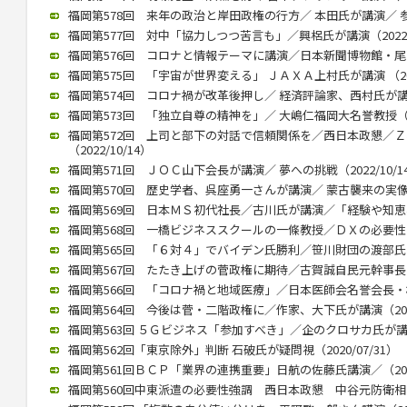
福岡第578回 来年の政治と岸田政権の行方／ 本田氏が講演／ 参院
福岡第577回 対中「協力しつつ苦言も」／興梠氏が講演（2022/1
福岡第576回 コロナと情報テーマに講演／日本新聞博物館・尾高館長
福岡第575回 「宇宙が世界変える」 ＪＡＸＡ上村氏が講演 （2022
福岡第574回 コロナ禍が改革後押し／ 経済評論家、西村氏が講演（2
福岡第573回 「独立自尊の精神を」／ 大嶋仁福岡大名誉教授（202
福岡第572回 上司と部下の対話で信頼関係を／西日本政懇／
（2022/10/14）
福岡第571回 ＪＯＣ山下会長が講演／ 夢への挑戦（2022/10/1
福岡第570回 歴史学者、呉座勇一さんが講演／ 蒙古襲来の実像に迫
福岡第569回 日本ＭＳ初代社長／古川氏が講演／「経験や知恵、若
福岡第568回 一橋ビジネススクールの一條教授／ＤＸの必要性と本質
福岡第565回 「６対４」でバイデン氏勝利／笹川財団の渡部氏が講演
福岡第567回 たたき上げの菅政権に期待／古賀誠自民元幹事長（20
福岡第566回 「コロナ禍と地域医療」／日本医師会名誉会長・横倉氏
福岡第564回 今後は菅・二階政権に／作家、大下氏が講演（2020/
福岡第563回 ５Ｇビジネス「参加すべき」／企のクロサカ氏が講演（2
福岡第562回「東京除外」判断 石破氏が疑問視（2020/07/31）
福岡第561回ＢＣＰ「業界の連携重要」日航の佐藤氏講演／（2020/
福岡第560回中東派遣の必要性強調 西日本政懇 中谷元防衛相が講演