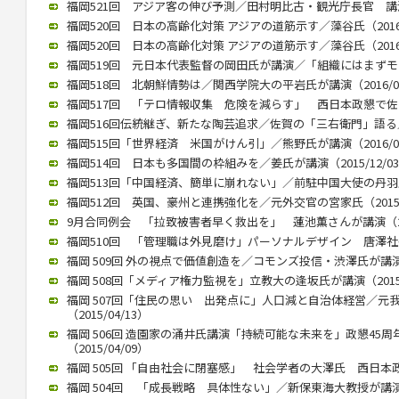
福岡521回 アジア客の伸び予測／田村明比古・観光庁長官 講演 （2
福岡520回 日本の高齢化対策 アジアの道筋示す／藻谷氏（2016/
福岡520回 日本の高齢化対策 アジアの道筋示す／藻谷氏（2016/
福岡519回 元日本代表監督の岡田氏が講演／「組織にはまずモラルが
福岡518回 北朝鮮情勢は／関西学院大の平岩氏が講演（2016/04
福岡517回 「テロ情報収集 危険を減らす」 西日本政懇で佐々木氏
福岡516回伝統継ぎ、新たな陶芸追求／佐賀の「三右衛門」語る／西
福岡515回「世界経済 米国がけん引」／熊野氏が講演（2016/01
福岡514回 日本も多国間の枠組みを／姜氏が講演（2015/12/0
福岡513回「中国経済、簡単に崩れない」／前駐中国大使の丹羽氏が講
福岡512回 英国、豪州と連携強化を／元外交官の宮家氏（2015/1
9月合同例会 「拉致被害者早く救出を」 蓮池薫さんが講演（2015
福岡510回 「管理職は外見磨け」パーソナルデザイン 唐澤社長講演
福岡 509回 外の視点で価値創造を／コモンズ投信・渋澤氏が講演（2
福岡 508回「メディア権力監視を」立教大の逢坂氏が講演（2015/
福岡 507回「住民の思い 出発点に」人口減と自治体経営／元
（2015/04/13）
福岡 506回 造園家の涌井氏講演「持続可能な未来を」政懇45
（2015/04/09）
福岡 505回 「自由社会に閉塞感」 社会学者の大澤氏 西日本政懇で
福岡 504回 「成長戦略 具体性ない」／新保東海大教授が講演（20