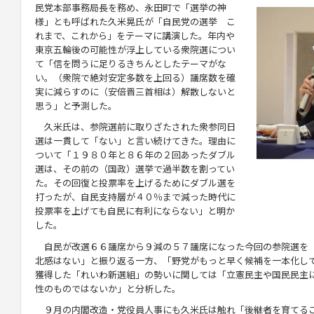
民党本部事務局長を務め、永田町で「選挙の神
様」とも呼ばれた久米晃氏が「自民党の選挙 こ
れまで、これから」をテーマに講演した。年内や
東京五輪後の可能性が浮上している衆院選につい
て「信を問うに足りるきちんとしたテーマがな
い。（衆院で絶対安定多数を上回る）議席数を確
実に減らすのに（安倍晋三首相は）解散しないと
思う」と予測した。
久米氏は、参院選前に取りざたされた衆参同日
選は一貫して「ない」と言い続けてきた。理由に
ついて「１９８０年と８６年の２回あったダブル
選は、その前の（国政）選挙で過半数を割ってい
た。その回復と投票率を上げるためにダブル選を
打ったが、自民支持層が４０％まで減った時代に
投票率を上げても自民に有利にならない」と明か
した。
自民が改選６６議席から９減の５７議席になった今回の参院選を
北感はない」と振り返る一方、「野党がもっと早く候補を一本化し
獲得した「れいわ新選組」の勢いに関しては「立憲民主や国民民主
性のものではないか」と分析した。
９月の内閣改造・党役員人事にも久米氏は触れ「後継者を育てる