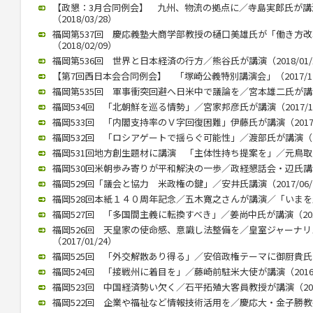
【政懇：3月合同例会】 九州、物流の拠点に／寺島実郎氏が
（2018/03/28）
福岡第537回 慶応義塾大商学部教授の樋口美雄氏が「働き方
（2018/02/09）
福岡第536回 世界と日本経済の行方／熊谷氏が講演（2018/01/
【第7回西日本会合同例会】 「塚崎公義特別講演会」（2017/12
福岡第535回 軍事衝突回避へ日米中で議論を／宮本雄二氏が講演（2
福岡534回 「北朝鮮を巡る情勢」／宮家邦彦氏が講演（2017/10
福岡533回 「内閣支持率のＶ字回復困難」伊藤氏が講演（2017/0
福岡532回 「ロシアゲートで揺らぐ可能性」／渡部氏が講演（201
福岡531回地方創生題材に講演 「主体性持ち提案を」／元鳥取県知
福岡530回米朝歩み寄りが平和解決の一歩／政経懇話会・辺氏講演（2
福岡529回「議会と協力 米政権の鍵」／安井氏講演（2017/06/
福岡528回本紙１４０周年記念／五木寛之さんが講演／「いまを生きる
福岡527回 「多国間主義に転換すべき」／姜尚中氏が講演（2017/
福岡526回 天皇家の使命感、意識し法整備を／皇室ジャーナ
（2017/01/24）
福岡525回 「外交解散あり得る」／安倍政権テーマに御厨貴氏が講演
福岡524回 「接戦州に着目を」／藤崎前駐米大使が講演（2016/1
福岡523回 中国経済勢い欠く／石平拓殖大客員教授が講演（2016/
福岡522回 企業や福祉など情報技術活用を／慶応大・金子勝教授 講