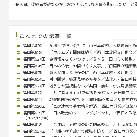
長人事。後継者が誰なのかにおわせるような人事を期待したい」と
福岡第629回 多様性で強い会社に／西日本政懇／大橋運輸・鍋嶋社長
福岡第628回 「ホルムズ」問題は続く／西日本政懇６月例会／中川氏
福岡第627回 偽情報見抜く力つけて／ＳＮＳ、口コミで拡散／個人
福岡第626回 日本の今後「仲間づくり大事」／伊藤氏が経済展望語る
福岡第625回 商人が造った博多の町／西日本政懇・３月例会 歴史
福岡第624回 対中関係、機運見極め修復を／法政大・福田教授が講演
福岡第623回 戦うしか選択肢ない／共同・前キーウ支局長講演（20
福岡第622回 「共に考える」地域連携を 東京大・津田副学長が講演（
福岡第621回 戦略的関係の維持を 日韓関係を展望／奥薗秀樹教授 （
福岡第620回 「官民連携で男女格差解消」 西日本政懇／企業代表の
福岡第619回 「日本政治のターニングポイント」／西日本政
（2025/09/30）
福岡第618回 「今年は世界経済の歴史的転換点」／ 日本総研調査部
福岡第617回 「『親不孝介護』で離職を防ぐ」／ 西日本政懇／ 川