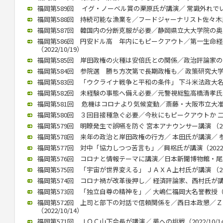
福岡第589回 イグ・ノーベル賞の栗原氏が講演／ 常識外れでいられ
福岡第588回 持続可能な漁業を／フードジャーナリスト佐々木氏が講
福岡第587回 韓国内の分断克服が必要／静岡県立大大学院の奥薗教授
福岡第586回 円安ドル高 年内にもピークアウト／第一生命
（2022/10/19）
福岡第585回 岸田政権の火種は安倍氏との関係／政治評論家の田崎氏
福岡第584回 参院選 勝ち方次第で長期政権も／ 政策研究大学院大
福岡第583回 「ウクライナ戦争と平和の条件」 下斗米法政大名誉教
福岡第582回 未経験の事態へ備え必要／元警視総監高橋清孝氏（20
福岡第581回 危機はコロナより気候変動／斎藤・大阪市立大准教授
福岡第580回 ３回目接種急ぐ必要／今秋にもピークアウトか 二木氏
福岡第579回 明瞭発生で誤嚥を防ぐ 宮本アナウンサー講演 （2022
福岡第578回 来年の政治と岸田政権の行方／ 本田氏が講演／ 参院
福岡第577回 対中「協力しつつ苦言も」／興梠氏が講演（2022/1
福岡第576回 コロナと情報テーマに講演／日本新聞博物館・尾高館長
福岡第575回 「宇宙が世界変える」 ＪＡＸＡ上村氏が講演 （2022
福岡第574回 コロナ禍が改革後押し／ 経済評論家、西村氏が講演（2
福岡第573回 「独立自尊の精神を」／ 大嶋仁福岡大名誉教授（202
福岡第572回 上司と部下の対話で信頼関係を／西日本政懇／
（2022/10/14）
福岡第571回 ＪＯＣ山下会長が講演／ 夢への挑戦（2022/10/1