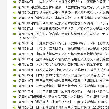
福岡532回 「ロシアゲートで揺らぐ可能性」／渡部氏が講演（201
福岡531回地方創生題材に講演 「主体性持ち提案を」／元鳥取県知
福岡530回米朝歩み寄りが平和解決の一歩／政経懇話会・辺氏講演（2
福岡529回「議会と協力 米政権の鍵」／安井氏講演（2017/06/
福岡528回本紙１４０周年記念／五木寛之さんが講演／「いまを生きる
福岡527回 「多国間主義に転換すべき」／姜尚中氏が講演（2017/
福岡526回 天皇家の使命感、意識し法整備を／皇室ジャーナ
（2017/01/24）
福岡525回 「外交解散あり得る」／安倍政権テーマに御厨貴氏が講演
福岡524回 「接戦州に着目を」／藤崎前駐米大使が講演（2016/1
福岡523回 中国経済勢い欠く／石平拓殖大客員教授が講演（2016/
福岡522回 企業や福祉など情報技術活用を／慶応大・金子勝教授 講
福岡521回 アジア客の伸び予測／田村明比古・観光庁長官 講演 （2
福岡520回 日本の高齢化対策 アジアの道筋示す／藻谷氏（2016/
福岡520回 日本の高齢化対策 アジアの道筋示す／藻谷氏（2016/
福岡519回 元日本代表監督の岡田氏が講演／「組織にはまずモラルが
福岡518回 北朝鮮情勢は／関西学院大の平岩氏が講演（2016/04
福岡517回 「テロ情報収集 危険を減らす」 西日本政懇で佐々木氏
福岡516回伝統継ぎ、新たな陶芸追求／佐賀の「三右衛門」語る／西
福岡515回「世界経済 米国がけん引」／熊野氏が講演（2016/01
福岡514回 日本も多国間の枠組みを／姜氏が講演（2015/12/0