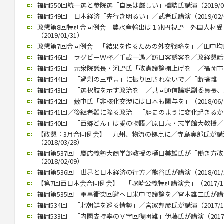
福岡550回統一選と参院選「自民は厳しい」橋詰氏講演（2019/03
福岡549回 日本経済「先行き明るい」／武者氏講演（2019/02/
政懇第8回特別合同例会 農水産輸出は１兆円視野 外国人材
（2019/01/31）
政懇第7回合同例会 「結果を作るための外交戦略を」／田中均氏が講
福岡546回 ラグビーＷ杯／千載一遇／訪日客誘客を／政経懇話会で徳
福岡545回 元衆院議長・河野氏「改憲議論棚上げを」／福岡市内で講
福岡544回 「過剰の三重苦」に振り回されないで／「断捨離」のや
福岡543回 「選択肢を示す政治を」／共同通信論説副委員長、川上氏
福岡542回 藪中氏「非核化交渉には日本も関与を」（2018/06/
福岡541回／後継者難に陥る政治 「歴史のように変化起きるか」／御
福岡540回 「西郷どん」は愛の物語／原口泉・志学館大教授／西日本
【政懇：3月合同例会】 九州、物流の拠点に／寺島実郎氏が
（2018/03/28）
福岡第537回 慶応義塾大商学部教授の樋口美雄氏が「働き方
（2018/02/09）
福岡第536回 世界と日本経済の行方／熊谷氏が講演（2018/01/
【第7回西日本会合同例会】 「塚崎公義特別講演会」（2017/12
福岡第535回 軍事衝突回避へ日米中で議論を／宮本雄二氏が講演（2
福岡534回 「北朝鮮を巡る情勢」／宮家邦彦氏が講演（2017/10
福岡533回 「内閣支持率のＶ字回復困難」伊藤氏が講演（2017/0