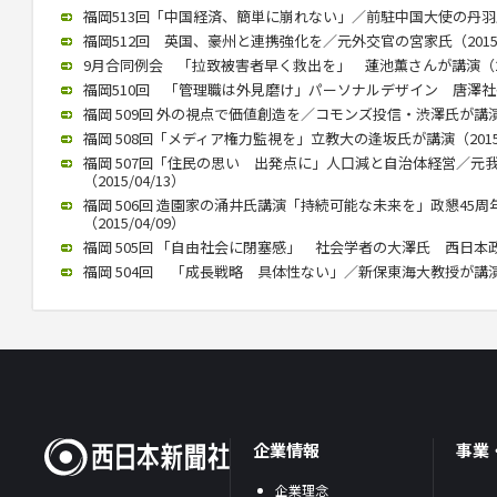
福岡513回「中国経済、簡単に崩れない」／前駐中国大使の丹羽氏が講
福岡512回 英国、豪州と連携強化を／元外交官の宮家氏（2015/1
9月合同例会 「拉致被害者早く救出を」 蓮池薫さんが講演（2015
福岡510回 「管理職は外見磨け」パーソナルデザイン 唐澤社長講演
福岡 509回 外の視点で価値創造を／コモンズ投信・渋澤氏が講演（2
福岡 508回「メディア権力監視を」立教大の逢坂氏が講演（2015/
福岡 507回「住民の思い 出発点に」人口減と自治体経営／元
（2015/04/13）
福岡 506回 造園家の涌井氏講演「持続可能な未来を」政懇45
（2015/04/09）
福岡 505回 「自由社会に閉塞感」 社会学者の大澤氏 西日本政懇で
福岡 504回 「成長戦略 具体性ない」／新保東海大教授が講演（20
企業情報
事業
企業理念