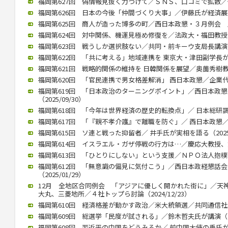
福岡第627回 偽情報見抜く力つけて／ＳＮＳ、口コミで拡散／個人
福岡第626回 日本の今後「仲間づくり大事」／伊藤氏が経済展望語る
福岡第625回 商人が造った博多の町／西日本政懇・３月例会 歴史
福岡第624回 対中関係、機運見極め修復を／法政大・福田教授が講演
福岡第623回 戦うしか選択肢ない／共同・前キーウ支局長講演（20
福岡第622回 「共に考える」地域連携を 東京大・津田副学長が講演（
福岡第621回 戦略的関係の維持を 日韓関係を展望／奥薗秀樹教授 （
福岡第620回 「官民連携で男女格差解消」 西日本政懇／企業代表の
福岡第619回 「日本政治のターニングポイント」／西日本政
（2025/09/30）
福岡第618回 「今年は世界経済の歴史的転換点」／ 日本総研調査部
福岡第617回 「『親不孝介護』で離職を防ぐ」／ 西日本政懇／ 川
福岡第615回 ソ連と戦った抑留者／ 井手氏が実相を語る（2025/
福岡第614回 イスラエル・ガザ停戦の行方は…／慶応大教授、錦田氏
福岡第613回 「ひとりにしない」という支援／ＮＰＯ法人抱樸理事
福岡第612回 「無意識の偏見に気付こう」／西日本政経懇話
（2025/01/29）
12月 全地区合同例会 「アジアに優しく開かれた街に」／天
大丸、三菱地所／４社トップら討論（2024/12/23）
福岡第610回 経済格差が動かす政治／米大統領選／共同通信社客員
福岡第609回 総選挙「民度が試される」／鈴木哲夫氏が講演（202
福岡第608回 習近平の中国をどうみるか／ 前中国大使の垂氏が講演（