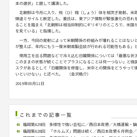
本の選択」と題して講演した。
北朝鮮は今月に入り、飛（ひ）翔（しょう）体を相次ぎ発射。米
弾道ミサイルと断定した。姜氏は、東アジア情勢が緊張激化の恐れ
ることを踏まえ「北朝鮮は相当抑制的にギリギリのところで、米国
を見ている」と指摘した。
一方、今回の発射によって米朝関係の枠組みが壊れることはない
が整えば、年内にもう一度米朝首脳会談が行われる可能性もある」
徴用工を巡る問題などで冷え込む日韓関係については「最悪な状
このままの状態が続くことでプラスになることは何一つない」と強
スクがあるとして「日韓関係を修復し、米中との関係をどうやって
いといけない」と述べた。 （金沢皓介）
2019年05月11日
福岡第629回 多様性で強い会社に／西日本政懇／大橋運輸・鍋嶋社長
福岡第628回 「ホルムズ」問題は続く／西日本政懇６月例会／中川氏