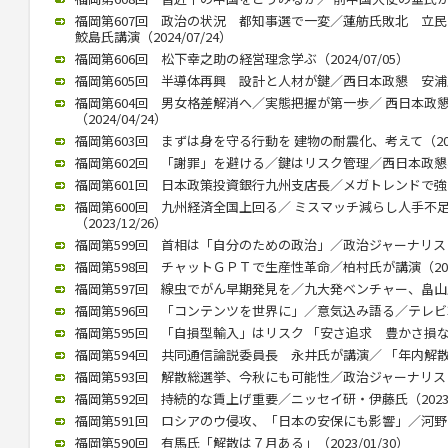
福岡第607回 政治の状況 都知事選で一変／蓮舫氏敗北 
鮫島氏講演（2024/07/24）
福岡第606回 松下幸之助の経営理念学ぶ（2024/07/05）
福岡第605回 半導体再興 設計と人材が鍵／西日本政懇 安浦氏が講
福岡第604回 男女格差解消へ／実態把握が第一歩／ 西日本政
（2024/04/24）
福岡第603回 まずは身を守る行動を 建物の耐震化、考えて（2024
福岡第602回 「謝罪」を避ける／鍵はリスク管理／西日本政懇、竹中
福岡第601回 日本政策投資銀行九州支店長／メガトレンドで強みを（
福岡第600回 九州経済全国上回る／ ミスマッチ減らし人手不
（2023/12/26）
福岡第599回 首相は「自分のための政治」／政治ジャーナリストの青
福岡第598回 チャットＧＰＴで生産性革命／柏村氏が講演（2023/
福岡第597回 線虫でがん早期発見を／九大発ベンチャー、畠山氏が講
福岡第596回 「コンテンツを世界に」／意気込み語る／テレビ朝日
福岡第595回 「自損型輸入」はリスク 「安さ追求 豊かさ損なう」 
福岡第594回 共同通信論説委員長 永井氏が講演／ 「年内解散」（2
福岡第593回 解散総選挙、今秋にも可能性／政治ジャーナリストの
福岡第592回 持続的な賃上げ重要／ニッセイ研・伊藤氏（2023/0
福岡第591回 ロシアのウ侵攻、「日本の安保にも影響」／河野前統合
福岡第590回 有馬氏「解散は７月ある」（2023/01/30）