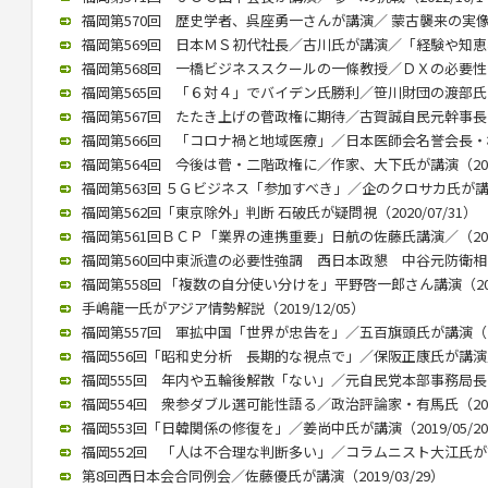
福岡第570回 歴史学者、呉座勇一さんが講演／ 蒙古襲来の実像に迫
福岡第569回 日本ＭＳ初代社長／古川氏が講演／「経験や知恵、若
福岡第568回 一橋ビジネススクールの一條教授／ＤＸの必要性と本質
福岡第565回 「６対４」でバイデン氏勝利／笹川財団の渡部氏が講演
福岡第567回 たたき上げの菅政権に期待／古賀誠自民元幹事長（20
福岡第566回 「コロナ禍と地域医療」／日本医師会名誉会長・横倉氏
福岡第564回 今後は菅・二階政権に／作家、大下氏が講演（2020/
福岡第563回 ５Ｇビジネス「参加すべき」／企のクロサカ氏が講演（2
福岡第562回「東京除外」判断 石破氏が疑問視（2020/07/31）
福岡第561回ＢＣＰ「業界の連携重要」日航の佐藤氏講演／（2020/
福岡第560回中東派遣の必要性強調 西日本政懇 中谷元防衛相が講演
福岡第558回 「複数の自分使い分けを」平野啓一郎さん講演（2020
手嶋龍一氏がアジア情勢解説（2019/12/05）
福岡第557回 軍拡中国「世界が忠告を」／五百旗頭氏が講演（201
福岡556回「昭和史分析 長期的な視点で」／保阪正康氏が講演／（2
福岡555回 年内や五輪後解散「ない」／元自民党本部事務局長が講演
福岡554回 衆参ダブル選可能性語る／政治評論家・有馬氏（2019/
福岡553回「日韓関係の修復を」／姜尚中氏が講演（2019/05/2
福岡552回 「人は不合理な判断多い」／コラムニスト大江氏が講演（
第8回西日本会合同例会／佐藤優氏が講演（2019/03/29）