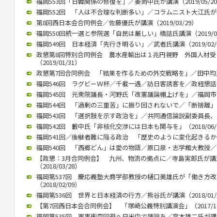
福岡553回「日韓関係の修復を」／姜尚中氏が講演（2019/05/2
福岡552回 「人は不合理な判断多い」／コラムニスト大江氏が講演（
第8回西日本会合同例会／佐藤優氏が講演（2019/03/29）
福岡550回統一選と参院選「自民は厳しい」橋詰氏講演（2019/03
福岡549回 日本経済「先行き明るい」／武者氏講演（2019/02/
政懇第8回特別合同例会 農水産輸出は１兆円視野 外国人材
（2019/01/31）
政懇第7回合同例会 「結果を作るための外交戦略を」／田中均氏が講
福岡546回 ラグビーＷ杯／千載一遇／訪日客誘客を／政経懇話会で徳
福岡545回 元衆院議長・河野氏「改憲議論棚上げを」／福岡市内で講
福岡544回 「過剰の三重苦」に振り回されないで／「断捨離」のや
福岡543回 「選択肢を示す政治を」／共同通信論説副委員長、川上氏
福岡542回 藪中氏「非核化交渉には日本も関与を」（2018/06/
福岡541回／後継者難に陥る政治 「歴史のように変化起きるか」／御
福岡540回 「西郷どん」は愛の物語／原口泉・志学館大教授／西日本
【政懇：3月合同例会】 九州、物流の拠点に／寺島実郎氏が
（2018/03/28）
福岡第537回 慶応義塾大商学部教授の樋口美雄氏が「働き方
（2018/02/09）
福岡第536回 世界と日本経済の行方／熊谷氏が講演（2018/01/
【第7回西日本会合同例会】 「塚崎公義特別講演会」（2017/12
福岡第535回 軍事衝突回避へ日米中で議論を／宮本雄二氏が講演（2