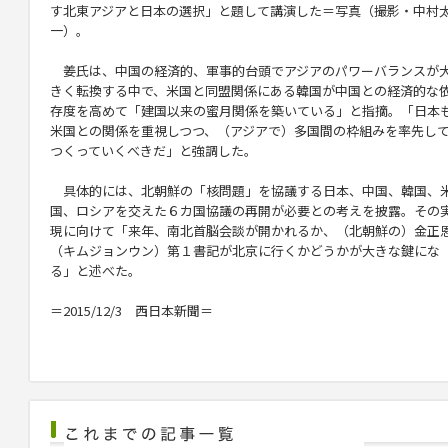
す北東アジアと日本の選択」と題して講演した＝写真（撮影・中村
一）。
姜氏は、中国の経済的、軍事的台頭でアジアのパワーバランスが
きく転換する中で、米国と同盟関係にある韓国が中国との経済的な
存度を高めて「建国以来の蜜月関係を築いている」と指摘。「日本
米国との関係を重視しつつ、（アジアで）多国間の枠組みを率先し
つくっていくべきだ」と強調した。
具体的には、北朝鮮の「核問題」を協議する日本、中国、韓国、
国、ロシアを交えた６カ国協議の再開が必要との考えを披露。その
現に向けて「来年、南北首脳会談が開かれるか、（北朝鮮の）金正
（キムジョンウン）第１書記が北京に行くかどうかが大きな鍵にな
る」と述べた。
＝2015/12/3 西日本新聞＝