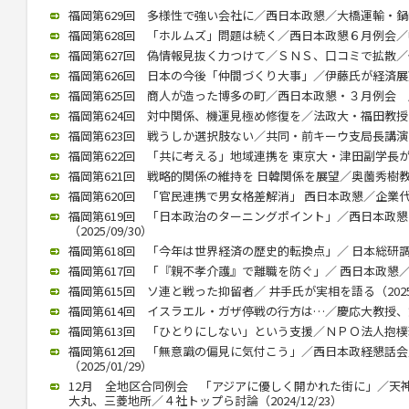
福岡第629回 多様性で強い会社に／西日本政懇／大橋運輸・鍋嶋社長
福岡第628回 「ホルムズ」問題は続く／西日本政懇６月例会／中川氏
福岡第627回 偽情報見抜く力つけて／ＳＮＳ、口コミで拡散／個人
福岡第626回 日本の今後「仲間づくり大事」／伊藤氏が経済展望語る
福岡第625回 商人が造った博多の町／西日本政懇・３月例会 歴史
福岡第624回 対中関係、機運見極め修復を／法政大・福田教授が講演
福岡第623回 戦うしか選択肢ない／共同・前キーウ支局長講演（20
福岡第622回 「共に考える」地域連携を 東京大・津田副学長が講演（
福岡第621回 戦略的関係の維持を 日韓関係を展望／奥薗秀樹教授 （
福岡第620回 「官民連携で男女格差解消」 西日本政懇／企業代表の
福岡第619回 「日本政治のターニングポイント」／西日本政
（2025/09/30）
福岡第618回 「今年は世界経済の歴史的転換点」／ 日本総研調査部
福岡第617回 「『親不孝介護』で離職を防ぐ」／ 西日本政懇／ 川
福岡第615回 ソ連と戦った抑留者／ 井手氏が実相を語る（2025/
福岡第614回 イスラエル・ガザ停戦の行方は…／慶応大教授、錦田氏
福岡第613回 「ひとりにしない」という支援／ＮＰＯ法人抱樸理事
福岡第612回 「無意識の偏見に気付こう」／西日本政経懇話
（2025/01/29）
12月 全地区合同例会 「アジアに優しく開かれた街に」／天
大丸、三菱地所／４社トップら討論（2024/12/23）