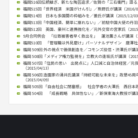
福岡516回伝統継ぎ、新たな陶芸追求／佐賀の「三右衛門」語る／西
福岡515回「世界経済 米国がけん引」／熊野氏が講演（2016/01
福岡514回 日本も多国間の枠組みを／姜氏が講演（2015/12/0
福岡513回「中国経済、簡単に崩れない」／前駐中国大使の丹羽氏が講
福岡512回 英国、豪州と連携強化を／元外交官の宮家氏（2015/1
9月合同例会 「拉致被害者早く救出を」 蓮池薫さんが講演（2015
福岡510回 「管理職は外見磨け」パーソナルデザイン 唐澤社長講演
福岡 509回 外の視点で価値創造を／コモンズ投信・渋澤氏が講演（2
福岡 508回「メディア権力監視を」立教大の逢坂氏が講演（2015/
福岡 507回「住民の思い 出発点に」人口減と自治体経営／元
（2015/04/13）
福岡 506回 造園家の涌井氏講演「持続可能な未来を」政懇45
（2015/04/09）
福岡 505回 「自由社会に閉塞感」 社会学者の大澤氏 西日本政懇で
福岡 504回 「成長戦略 具体性ない」／新保東海大教授が講演（20