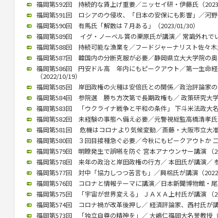
福岡第592回 持続的な賃上げ重要／ニッセイ研・伊藤氏（2023/0
福岡第591回 ロシアのウ侵攻、「日本の安保にも影響」／河野前統合
福岡第590回 有馬氏「解散は７月ある」（2023/01/30）
福岡第589回 イグ・ノーベル賞の栗原氏が講演／ 常識外れでいられ
福岡第588回 持続可能な漁業を／フードジャーナリスト佐々木氏が講
福岡第587回 韓国内の分断克服が必要／静岡県立大大学院の奥薗教授
福岡第586回 円安ドル高 年内にもピークアウト／第一生命
（2022/10/19）
福岡第585回 岸田政権の火種は安倍氏との関係／政治評論家の田崎氏
福岡第584回 参院選 勝ち方次第で長期政権も／ 政策研究大学院大
福岡第583回 「ウクライナ戦争と平和の条件」 下斗米法政大名誉教
福岡第582回 未経験の事態へ備え必要／元警視総監高橋清孝氏（20
福岡第581回 危機はコロナより気候変動／斎藤・大阪市立大准教授
福岡第580回 ３回目接種急ぐ必要／今秋にもピークアウトか 二木氏
福岡第579回 明瞭発生で誤嚥を防ぐ 宮本アナウンサー講演 （2022
福岡第578回 来年の政治と岸田政権の行方／ 本田氏が講演／ 参院
福岡第577回 対中「協力しつつ苦言も」／興梠氏が講演（2022/1
福岡第576回 コロナと情報テーマに講演／日本新聞博物館・尾高館長
福岡第575回 「宇宙が世界変える」 ＪＡＸＡ上村氏が講演 （2022
福岡第574回 コロナ禍が改革後押し／ 経済評論家、西村氏が講演（2
福岡第573回 「独立自尊の精神を」／ 大嶋仁福岡大名誉教授（202