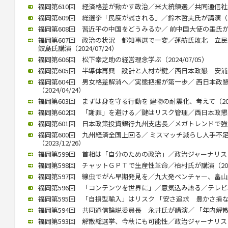
福岡第610回 経済格差が動かす政治／米大統領選／共同通信社客員
福岡第609回 総選挙「民度が試される」／鈴木哲夫氏が講演（202
福岡第608回 習近平の中国をどうみるか／ 前中国大使の垂氏が講演（
福岡第607回 政治の状況 都知事選で一変／蓮舫氏敗北 
鮫島氏講演（2024/07/24）
福岡第606回 松下幸之助の経営理念学ぶ（2024/07/05）
福岡第605回 半導体再興 設計と人材が鍵／西日本政懇 安浦氏が講
福岡第604回 男女格差解消へ／実態把握が第一歩／ 西日本政
（2024/04/24）
福岡第603回 まずは身を守る行動を 建物の耐震化、考えて（2024
福岡第602回 「謝罪」を避ける／鍵はリスク管理／西日本政懇、竹中
福岡第601回 日本政策投資銀行九州支店長／メガトレンドで強みを（
福岡第600回 九州経済全国上回る／ ミスマッチ減らし人手不
（2023/12/26）
福岡第599回 首相は「自分のための政治」／政治ジャーナリストの青
福岡第598回 チャットＧＰＴで生産性革命／柏村氏が講演（2023/
福岡第597回 線虫でがん早期発見を／九大発ベンチャー、畠山氏が講
福岡第596回 「コンテンツを世界に」／意気込み語る／テレビ朝日
福岡第595回 「自損型輸入」はリスク 「安さ追求 豊かさ損なう」 
福岡第594回 共同通信論説委員長 永井氏が講演／ 「年内解散」（2
福岡第593回 解散総選挙、今秋にも可能性／政治ジャーナリストの