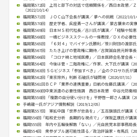
福岡第572回 上司と部下の対話で信頼関係を／西日本政懇／
（2022/10/14）
福岡第571回 ＪＯＣ山下会長が講演／ 夢への挑戦（2022/10/1
福岡第570回 歴史学者、呉座勇一さんが講演／ 蒙古襲来の実像に迫
福岡第569回 日本ＭＳ初代社長／古川氏が講演／「経験や知恵、若
福岡第568回 一橋ビジネススクールの一條教授／ＤＸの必要性と本質
福岡第565回 「６対４」でバイデン氏勝利／笹川財団の渡部氏が講演
福岡第567回 たたき上げの菅政権に期待／古賀誠自民元幹事長（20
福岡第566回 「コロナ禍と地域医療」／日本医師会名誉会長・横倉氏
福岡第564回 今後は菅・二階政権に／作家、大下氏が講演（2020/
福岡第563回 ５Ｇビジネス「参加すべき」／企のクロサカ氏が講演（2
福岡第562回「東京除外」判断 石破氏が疑問視（2020/07/31）
福岡第561回ＢＣＰ「業界の連携重要」日航の佐藤氏講演／（2020/
福岡第560回中東派遣の必要性強調 西日本政懇 中谷元防衛相が講演
福岡第558回 「複数の自分使い分けを」平野啓一郎さん講演（2020
手嶋龍一氏がアジア情勢解説（2019/12/05）
福岡第557回 軍拡中国「世界が忠告を」／五百旗頭氏が講演（201
福岡556回「昭和史分析 長期的な視点で」／保阪正康氏が講演／（2
福岡555回 年内や五輪後解散「ない」／元自民党本部事務局長が講演
福岡554回 衆参ダブル選可能性語る／政治評論家・有馬氏（2019/