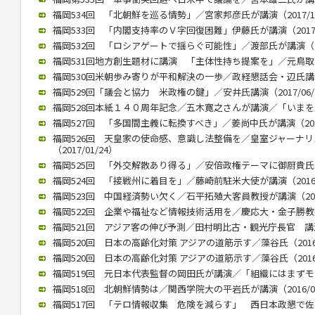
福岡534回 「北朝鮮を巡る情勢」／宮家邦彦氏が講演（2017/10
福岡533回 「内閣支持率のＶ字回復困難」伊藤氏が講演（2017/0
福岡532回 「ロシアゲートで揺らぐ可能性」／渡部氏が講演（201
福岡531回地方創生題材に講演 「主体性持ち提案を」／元鳥取県知
福岡530回米朝歩み寄りが平和解決の一歩／政経懇話会・辺氏講演（2
福岡529回「議会と協力 米政権の鍵」／安井氏講演（2017/06/
福岡528回本紙１４０周年記念／五木寛之さんが講演／「いまを生きる
福岡527回 「多国間主義に転換すべき」／姜尚中氏が講演（2017/
福岡526回 天皇家の使命感、意識し法整備を／皇室ジャーナ
（2017/01/24）
福岡525回 「外交解散あり得る」／安倍政権テーマに御厨貴氏が講演
福岡524回 「接戦州に着目を」／藤崎前駐米大使が講演（2016/1
福岡523回 中国経済勢い欠く／石平拓殖大客員教授が講演（2016/
福岡522回 企業や福祉など情報技術活用を／慶応大・金子勝教授 講
福岡521回 アジア客の伸び予測／田村明比古・観光庁長官 講演 （2
福岡520回 日本の高齢化対策 アジアの道筋示す／藻谷氏（2016/
福岡520回 日本の高齢化対策 アジアの道筋示す／藻谷氏（2016/
福岡519回 元日本代表監督の岡田氏が講演／「組織にはまずモラルが
福岡518回 北朝鮮情勢は／関西学院大の平岩氏が講演（2016/04
福岡517回 「テロ情報収集 危険を減らす」 西日本政懇で佐々木氏