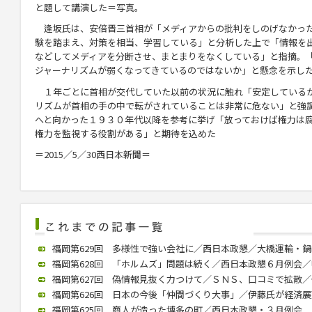
と題して講演した＝写真。
逢坂氏は、安倍晋三首相が「メディアからの批判をしのげなかっ
験を踏まえ、対策を相当、学習している」と分析した上で「情報を
などしてメディアを分断させ、まとまりをなくしている」と指摘。
ジャーナリズムが弱くなってきているのではないか」と懸念を示し
１年ごとに首相が交代していた以前の状況に触れ「安定しているか
リズムが首相の手の中で転がされていることは非常に危ない」と強
へと向かった１９３０年代以降を参考に挙げ「放っておけば権力は
権力を監視する役割がある」と期待を込めた
＝2015／5／30西日本新聞＝
福岡第629回 多様性で強い会社に／西日本政懇／大橋運輸・鍋嶋社長
福岡第628回 「ホルムズ」問題は続く／西日本政懇６月例会／中川氏
福岡第627回 偽情報見抜く力つけて／ＳＮＳ、口コミで拡散／個人
福岡第626回 日本の今後「仲間づくり大事」／伊藤氏が経済展望語る
福岡第625回 商人が造った博多の町／西日本政懇・３月例会 歴史