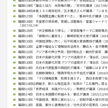
福岡530回米朝歩み寄りが平和解決の一歩／政経懇話会・辺氏講演（2
福岡529回「議会と協力 米政権の鍵」／安井氏講演（2017/06/
福岡528回本紙１４０周年記念／五木寛之さんが講演／「いまを生きる
福岡527回 「多国間主義に転換すべき」／姜尚中氏が講演（2017/
福岡526回 天皇家の使命感、意識し法整備を／皇室ジャーナ
（2017/01/24）
福岡525回 「外交解散あり得る」／安倍政権テーマに御厨貴氏が講演
福岡524回 「接戦州に着目を」／藤崎前駐米大使が講演（2016/1
福岡523回 中国経済勢い欠く／石平拓殖大客員教授が講演（2016/
福岡522回 企業や福祉など情報技術活用を／慶応大・金子勝教授 講
福岡521回 アジア客の伸び予測／田村明比古・観光庁長官 講演 （2
福岡520回 日本の高齢化対策 アジアの道筋示す／藻谷氏（2016/
福岡520回 日本の高齢化対策 アジアの道筋示す／藻谷氏（2016/
福岡519回 元日本代表監督の岡田氏が講演／「組織にはまずモラルが
福岡518回 北朝鮮情勢は／関西学院大の平岩氏が講演（2016/04
福岡517回 「テロ情報収集 危険を減らす」 西日本政懇で佐々木氏
福岡516回伝統継ぎ、新たな陶芸追求／佐賀の「三右衛門」語る／西
福岡515回「世界経済 米国がけん引」／熊野氏が講演（2016/01
福岡514回 日本も多国間の枠組みを／姜氏が講演（2015/12/0
福岡513回「中国経済、簡単に崩れない」／前駐中国大使の丹羽氏が講
福岡512回 英国、豪州と連携強化を／元外交官の宮家氏（2015/1