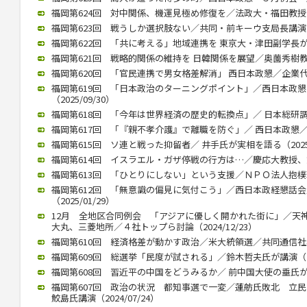
福岡第624回 対中関係、機運見極め修復を／法政大・福田教授が講演
福岡第623回 戦うしか選択肢ない／共同・前キーウ支局長講演（20
福岡第622回 「共に考える」地域連携を 東京大・津田副学長が講演（
福岡第621回 戦略的関係の維持を 日韓関係を展望／奥薗秀樹教授 （
福岡第620回 「官民連携で男女格差解消」 西日本政懇／企業代表の
福岡第619回 「日本政治のターニングポイント」／西日本政
（2025/09/30）
福岡第618回 「今年は世界経済の歴史的転換点」／ 日本総研調査部
福岡第617回 「『親不孝介護』で離職を防ぐ」／ 西日本政懇／ 川
福岡第615回 ソ連と戦った抑留者／ 井手氏が実相を語る（2025/
福岡第614回 イスラエル・ガザ停戦の行方は…／慶応大教授、錦田氏
福岡第613回 「ひとりにしない」という支援／ＮＰＯ法人抱樸理事
福岡第612回 「無意識の偏見に気付こう」／西日本政経懇話
（2025/01/29）
12月 全地区合同例会 「アジアに優しく開かれた街に」／天
大丸、三菱地所／４社トップら討論（2024/12/23）
福岡第610回 経済格差が動かす政治／米大統領選／共同通信社客員
福岡第609回 総選挙「民度が試される」／鈴木哲夫氏が講演（202
福岡第608回 習近平の中国をどうみるか／ 前中国大使の垂氏が講演（
福岡第607回 政治の状況 都知事選で一変／蓮舫氏敗北 
鮫島氏講演（2024/07/24）