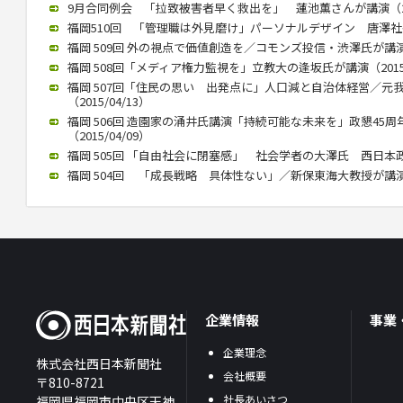
9月合同例会 「拉致被害者早く救出を」 蓮池薫さんが講演（2015
福岡510回 「管理職は外見磨け」パーソナルデザイン 唐澤社長講演
福岡 509回 外の視点で価値創造を／コモンズ投信・渋澤氏が講演（2
福岡 508回「メディア権力監視を」立教大の逢坂氏が講演（2015/
福岡 507回「住民の思い 出発点に」人口減と自治体経営／元
（2015/04/13）
福岡 506回 造園家の涌井氏講演「持続可能な未来を」政懇45
（2015/04/09）
福岡 505回 「自由社会に閉塞感」 社会学者の大澤氏 西日本政懇で
福岡 504回 「成長戦略 具体性ない」／新保東海大教授が講演（20
企業情報
事業
企業理念
株式会社西日本新聞社
会社概要
〒810-8721
社長あいさつ
福岡県福岡市中央区天神