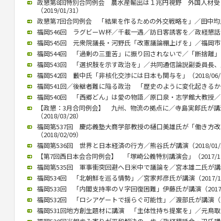
政懇第8回特別合同例会 農水産輸出は１兆円視野 外国人材
（2019/01/31）
政懇第7回合同例会 「結果を作るための外交戦略を」／田中均氏が講
福岡546回 ラグビーＷ杯／千載一遇／訪日客誘客を／政経懇話会で徳
福岡545回 元衆院議長・河野氏「改憲議論棚上げを」／福岡市内で講
福岡544回 「過剰の三重苦」に振り回されないで／「断捨離」のや
福岡543回 「選択肢を示す政治を」／共同通信論説副委員長、川上氏
福岡542回 藪中氏「非核化交渉には日本も関与を」（2018/06/
福岡541回／後継者難に陥る政治 「歴史のように変化起きるか」／御
福岡540回 「西郷どん」は愛の物語／原口泉・志学館大教授／西日本
【政懇：3月合同例会】 九州、物流の拠点に／寺島実郎氏が
（2018/03/28）
福岡第537回 慶応義塾大商学部教授の樋口美雄氏が「働き方
（2018/02/09）
福岡第536回 世界と日本経済の行方／熊谷氏が講演（2018/01/
【第7回西日本会合同例会】 「塚崎公義特別講演会」（2017/12
福岡第535回 軍事衝突回避へ日米中で議論を／宮本雄二氏が講演（2
福岡534回 「北朝鮮を巡る情勢」／宮家邦彦氏が講演（2017/10
福岡533回 「内閣支持率のＶ字回復困難」伊藤氏が講演（2017/0
福岡532回 「ロシアゲートで揺らぐ可能性」／渡部氏が講演（201
福岡531回地方創生題材に講演 「主体性持ち提案を」／元鳥取県知