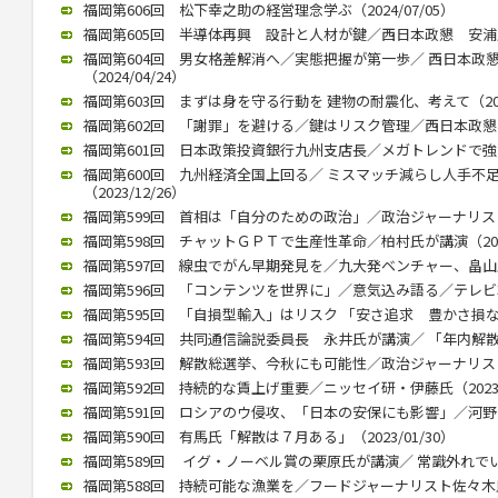
福岡第606回 松下幸之助の経営理念学ぶ（2024/07/05）
福岡第605回 半導体再興 設計と人材が鍵／西日本政懇 安浦氏が講
福岡第604回 男女格差解消へ／実態把握が第一歩／ 西日本政
（2024/04/24）
福岡第603回 まずは身を守る行動を 建物の耐震化、考えて（2024
福岡第602回 「謝罪」を避ける／鍵はリスク管理／西日本政懇、竹中
福岡第601回 日本政策投資銀行九州支店長／メガトレンドで強みを（
福岡第600回 九州経済全国上回る／ ミスマッチ減らし人手不
（2023/12/26）
福岡第599回 首相は「自分のための政治」／政治ジャーナリストの青
福岡第598回 チャットＧＰＴで生産性革命／柏村氏が講演（2023/
福岡第597回 線虫でがん早期発見を／九大発ベンチャー、畠山氏が講
福岡第596回 「コンテンツを世界に」／意気込み語る／テレビ朝日
福岡第595回 「自損型輸入」はリスク 「安さ追求 豊かさ損なう」 
福岡第594回 共同通信論説委員長 永井氏が講演／ 「年内解散」（2
福岡第593回 解散総選挙、今秋にも可能性／政治ジャーナリストの
福岡第592回 持続的な賃上げ重要／ニッセイ研・伊藤氏（2023/0
福岡第591回 ロシアのウ侵攻、「日本の安保にも影響」／河野前統合
福岡第590回 有馬氏「解散は７月ある」（2023/01/30）
福岡第589回 イグ・ノーベル賞の栗原氏が講演／ 常識外れでいられ
福岡第588回 持続可能な漁業を／フードジャーナリスト佐々木氏が講