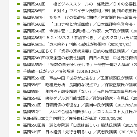
福岡第568回 一橋ビジネススクールの一條教授／ＤＸの必要性と本質
福岡第565回 「６対４」でバイデン氏勝利／笹川財団の渡部氏が講演
福岡第567回 たたき上げの菅政権に期待／古賀誠自民元幹事長（20
福岡第566回 「コロナ禍と地域医療」／日本医師会名誉会長・横倉氏
福岡第564回 今後は菅・二階政権に／作家、大下氏が講演（2020/
福岡第563回 ５Ｇビジネス「参加すべき」／企のクロサカ氏が講演（2
福岡第562回「東京除外」判断 石破氏が疑問視（2020/07/31）
福岡第561回ＢＣＰ「業界の連携重要」日航の佐藤氏講演／（2020/
福岡第560回中東派遣の必要性強調 西日本政懇 中谷元防衛相が講演
福岡第558回 「複数の自分使い分けを」平野啓一郎さん講演（2020
手嶋龍一氏がアジア情勢解説（2019/12/05）
福岡第557回 軍拡中国「世界が忠告を」／五百旗頭氏が講演（201
福岡556回「昭和史分析 長期的な視点で」／保阪正康氏が講演／（2
福岡555回 年内や五輪後解散「ない」／元自民党本部事務局長が講演
福岡554回 衆参ダブル選可能性語る／政治評論家・有馬氏（2019/
福岡553回「日韓関係の修復を」／姜尚中氏が講演（2019/05/2
福岡552回 「人は不合理な判断多い」／コラムニスト大江氏が講演（
第8回西日本会合同例会／佐藤優氏が講演（2019/03/29）
福岡550回統一選と参院選「自民は厳しい」橋詰氏講演（2019/03
福岡549回 日本経済「先行き明るい」／武者氏講演（2019/02/