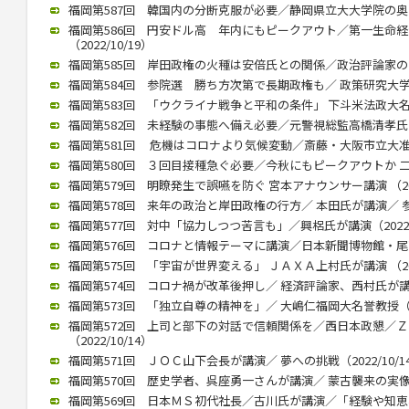
福岡第587回 韓国内の分断克服が必要／静岡県立大大学院の奥薗教授
福岡第586回 円安ドル高 年内にもピークアウト／第一生命
（2022/10/19）
福岡第585回 岸田政権の火種は安倍氏との関係／政治評論家の田崎氏
福岡第584回 参院選 勝ち方次第で長期政権も／ 政策研究大学院大
福岡第583回 「ウクライナ戦争と平和の条件」 下斗米法政大名誉教
福岡第582回 未経験の事態へ備え必要／元警視総監高橋清孝氏（20
福岡第581回 危機はコロナより気候変動／斎藤・大阪市立大准教授
福岡第580回 ３回目接種急ぐ必要／今秋にもピークアウトか 二木氏
福岡第579回 明瞭発生で誤嚥を防ぐ 宮本アナウンサー講演 （2022
福岡第578回 来年の政治と岸田政権の行方／ 本田氏が講演／ 参院
福岡第577回 対中「協力しつつ苦言も」／興梠氏が講演（2022/1
福岡第576回 コロナと情報テーマに講演／日本新聞博物館・尾高館長
福岡第575回 「宇宙が世界変える」 ＪＡＸＡ上村氏が講演 （2022
福岡第574回 コロナ禍が改革後押し／ 経済評論家、西村氏が講演（2
福岡第573回 「独立自尊の精神を」／ 大嶋仁福岡大名誉教授（202
福岡第572回 上司と部下の対話で信頼関係を／西日本政懇／
（2022/10/14）
福岡第571回 ＪＯＣ山下会長が講演／ 夢への挑戦（2022/10/1
福岡第570回 歴史学者、呉座勇一さんが講演／ 蒙古襲来の実像に迫
福岡第569回 日本ＭＳ初代社長／古川氏が講演／「経験や知恵、若