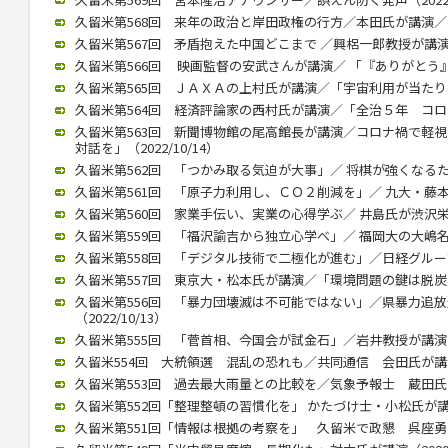
久留米第568回 来年の政治と岸田政権の行方／本田氏が講演／参院
久留米第567回 矛盾抱えた中国どこまで ／興梠一郎教授が講演（20
久留米第566回 映画監督の安武さんが講演／ 「『ありがとう』飛び
久留米第565回 ＪＡＸＡの上村氏が講演／「宇宙利用が当たり前に」
久留米第564回 経済評論家の西村氏が講演／「全治５年 コロナ後
久留米第563回 新聞博物館の尾高館長が講演／コロナ禍で軽
対話を」（2022/10/14）
久留米第562回 「つかみ取る気迫が大事」／ 将棋が強くなるために
久留米第561回 「原子力利用し、ＣＯ２削減を」／ 九大・藤本教授
久留米第560回 家業手伝い、実業の心得学ぶ／ 井島氏が渋沢栄一テ
久留米第559回 「福沢諭吉から独立心学べ」／ 福岡大の大嶋名誉教
久留米第558回 「デジタル技術で二極化が進む」／日経グループ副
久留米第557回 東京大・松本氏が講演／「環境問題の鍵は脱炭素化」
久留米第556回 「暴力団壊滅は不可能ではない」／県暴力追
（2022/10/13）
久留米第555回 「菅首相、今国会が試金石」／岩井教授が講演（20
久留米554回 大統領選 混乱の恐れも／共同通信 会田氏が講演（2
久留米第553回 過去最大雨量との比較を／気象予報士 蔵田氏が講演
久留米第552回「整理整頓の習慣化を」 かたづけ士・小松氏が講演（2
久留米第551回「情報は根拠の考察を」 久留米で政懇 呉座勇一氏が