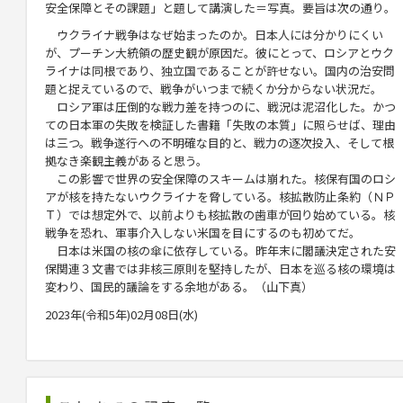
安全保障とその課題」と題して講演した＝写真。要旨は次の通り。
ウクライナ戦争はなぜ始まったのか。日本人には分かりにくい
が、プーチン大統領の歴史観が原因だ。彼にとって、ロシアとウク
ライナは同根であり、独立国であることが許せない。国内の治安問
題と捉えているので、戦争がいつまで続くか分からない状況だ。
ロシア軍は圧倒的な戦力差を持つのに、戦況は泥沼化した。かつ
ての日本軍の失敗を検証した書籍「失敗の本質」に照らせば、理由
は三つ。戦争遂行への不明確な目的と、戦力の逐次投入、そして根
拠なき楽観主義があると思う。
この影響で世界の安全保障のスキームは崩れた。核保有国のロシ
アが核を持たないウクライナを脅している。核拡散防止条約（ＮＰ
Ｔ）では想定外で、以前よりも核拡散の歯車が回り始めている。核
戦争を恐れ、軍事介入しない米国を目にするのも初めてだ。
日本は米国の核の傘に依存している。昨年末に閣議決定された安
保関連３文書では非核三原則を堅持したが、日本を巡る核の環境は
変わり、国民的議論をする余地がある。（山下真）
2023年(令和5年)02月08日(水)