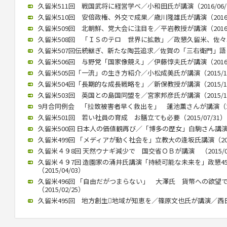
久留米511回 戦国武将に経営学べ／小和田氏が講演（2016/06/
久留米510回 安倍政権、外交で成果／歳川隆雄氏が講演（2016/0
久留米509回 北朝鮮、党大会に注目を／平岩教授が講演（2016/0
久留米508回 「ＩＳのテロ 世界に拡散」／政懇久留米、佐々木伸氏
久留米507回伝統継ぎ、新たな陶芸追求／佐賀の「三右衛門」語る／
久留米506回 与野党「国家像競え」／伊藤惇夫氏が講演（2016/0
久留米505回「一流」の生き方紹介／小松成美氏が講演（2015/12
久留米504回「長期的な成長戦略を」／新保教授が講演（2015/12
久留米503回 英国との島国同盟を／宮家邦彦氏が講演（2015/10
9月合同例会 「拉致被害者早く救出を」 蓮池薫さんが講演（2015
久留米501回 若い社員の育成 お膳立ても必要（2015/07/31）
久留米500回 日本人の価値観再び／「博多の歴女」白駒さん講演 （2
久留米499回 「メディアが動く社会を」立教大の逢坂氏講演（2015
久留米４９8回 天然ウナギ減少で 国交省ＯＢが講演 （2015/05
久留米４９7回 造園家の涌井氏講演「持続可能な未来を」政懇4
（2015/04/03）
久留米496回 「自由だがつまらない」 大澤氏 貨幣への欲望
（2015/02/25）
久留米495回 地方創生地域が知恵を／篠原文也氏が講演／西日本政