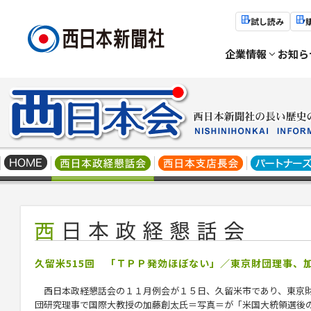
試し読み
企業情報
お知ら
久留米515回 「ＴＰＰ発効ほぼない」／東京財団理事、
西日本政経懇話会の１１月例会が１５日、久留米市であり、東京
団研究理事で国際大教授の加藤創太氏＝写真＝が「米国大統領選後