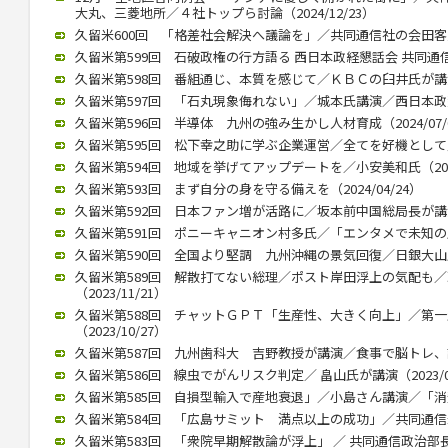
大丸、三菱地所／４社トップら討論（2024/12/23）
久留米600回 「格差社会解決へ議論を」／共同通信社の会田客員論説
久留米第599回 石破政権の行方語る 西日本政経懇話会 共同通信の
久留米第598回 番組通じ、本質を感じて／ＫＢＣの臼井氏が講演 （
久留米第597回 「石丸現象侮れない」／城本氏講演／西日本政懇７月
久留米第596回 半導体 九州の強み生かし人材育成（2024/07/
久留米第595回 松下幸之助に学ぶ企業運営／全てを好機として／久保
久留米第594回 地域を挙げてアップデートを／小安美和氏（2024/
久留米第593回 まず自分の身を守る備えを（2024/04/24）
久留米第592回 日本ファン増が活路に／坂本前中国総局長が講演（2
久留米第591回 ポニーキャニオン村多氏／「エンタメで未知の層にも
久留米第590回 全国より堅調 九州沖縄の景気回復／日銀大山氏（2
久留米第589回 解散打てない総理／ポスト岸田浮上の気配も
（2023/11/21）
久留米第588回 チャットＧＰＴ「生産性、大きく向上」／第
（2023/10/27）
久留米第587回 九州歯科大 吉野教授が講演／食事で脳トレ、認知症
久留米第586回 線虫でがんリスク判定／ 畠山氏が講演（2023/07
久留米第585回 自損型輸入で産地衰退」／小島さん講演／「消費者
久留米第584回 「広島サミット 満点以上の成功」／共同通信永井氏
久留米第583回 「衆院早期解散論が浮上」 ／ 共同通信政治部長、