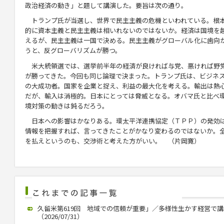
政治経済の動き」と題して講演した。要旨は次の通り。
トランプ氏が当選し、世界で民主主義の危機といわれている。根
的に資本主義と民主主義は相いれないのではないか。経済は国境を
えるが、民主主義は一国で決める。民主主義がグローバル化に歯向
うと、反グローバリズムが勝つ。
米大統領選では、選挙前半年の経済が良ければ与党、悪ければ野
が勝ってきた。今回も同じ論理で決まった。トランプ氏は、ビジネ
の大成功者。国家を企業と捉え、利益の最大化を考える。輸出は熱
だが、輸入は消極的。日本にとっては脅威となる。オバマ氏と比べ
境対策の動きは鈍るだろう。
日本への影響はかなりある。環太平洋連携協定（ＴＰＰ）の発効は
情報を把握すれば、言ってきたことがかなり変わるのではないか。
を払えというのも、交渉術と考えた方がいい。 （片岡寛）
久留米第619回 地域での信頼が重要」／多様性生かす経営で
（2026/07/31）