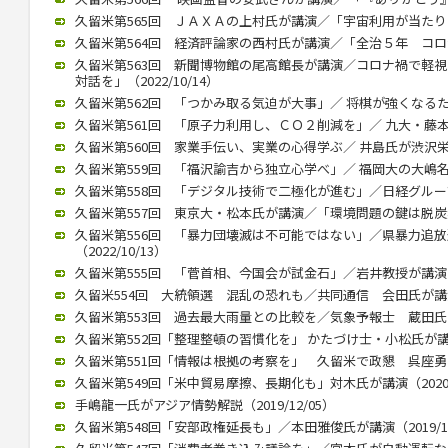
久留米第565回 ＪＡＸＡの上村氏が講演／「宇宙利用が当たり前に」
久留米第564回 経済評論家の西村氏が講演／「全治５年 コロナ後
久留米第563回 新聞博物館の尾高館長が講演／コロナ禍で軽
対話を」（2022/10/14）
久留米第562回 「つかみ取る気迫が大事」／ 将棋が強くなるために
久留米第561回 「原子力利用し、ＣＯ２削減を」／ 九大・藤本教授
久留米第560回 家業手伝い、実業の心得学ぶ／ 井島氏が渋沢栄一テ
久留米第559回 「福沢諭吉から独立心学べ」／ 福岡大の大嶋名誉教
久留米第558回 「デジタル技術で二極化が進む」／日経グループ副
久留米第557回 東京大・松本氏が講演／「環境問題の鍵は脱炭素化」
久留米第556回 「暴力団壊滅は不可能ではない」／県暴力追
（2022/10/13）
久留米第555回 「菅首相、今国会が試金石」／岩井教授が講演（20
久留米554回 大統領選 混乱の恐れも／共同通信 会田氏が講演（2
久留米第553回 過去最大雨量との比較を／気象予報士 蔵田氏が講演
久留米第552回「整理整頓の習慣化を」 かたづけ士・小松氏が講演（2
久留米第551回「情報は根拠の考察を」 久留米で政懇 呉座勇一氏が
久留米第549回「米中貿易摩擦、長期化も」対木氏が講演（2020/0
手嶋龍一氏がアジア情勢解説（2019/12/05）
久留米第548回「安部政権延長も」／本田雅俊氏が講演（2019/10