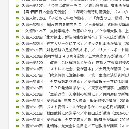
久留米第527回 「今年は改憲一色に」／政治評論家、有馬氏が講演（2
【第7回西日本会合同例会】 「塚崎公義特別講演会」（2017/12
久留米第526回 「子どもに料理体験を」／「弁当の日」提唱、竹下氏
久留米525回 「縮み志向を前向きに」／三菱総研、武田氏が講演（20
久留米524回「支持率維持、改憲のため」／立命館大教授、上久保氏
久留米523回「北方領土、解決可能な領域へ」下斗米氏が講演（201
久留米522回「経営大リーグに学べ」／タック川本氏が講演（2017/
久留米521回「対北朝鮮の足並み乱れる」／コリア・レポート編集長
久留米519回 合同本紙１４０周年記念／五木寛之さんが講演／「いま
久留米第520回 改憲「合区解消など争点」 首都大学東京教授の木村
久留米518回 「ストレス社会、愛が基本」／大西氏が講演（2017/
久留米517回 「欧米情勢に注視必要」／第一生命経済研究所永浜氏
久留米516回 「外交解散あり得る」／安倍政権テーマに御厨貴氏が講
久留米515回 「ＴＰＰ発効ほぼない」／東京財団理事、加藤氏講演（
久留米513回 「生前退位、天皇制の転機に」／共同通信の新堀氏が講
久留米513回 安倍政権年末に大勝負／飯尾教授が講演（2016/0
久留米512回 ポスト安倍レースが始まるか／神志名氏が講演（201
久留米511回 戦国武将に経営学べ／小和田氏が講演（2016/06/
久留米510回 安倍政権、外交で成果／歳川隆雄氏が講演（2016/0
久留米509回 北朝鮮、党大会に注目を／平岩教授が講演（2016/0