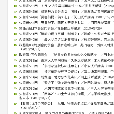
久留米第547回「消費者巻き込み議論を」／宮木氏が自動運転など講演
久留米546回 トランプ氏 再選可能性55％／安井氏講演（2019/0
久留米545回「改憲勢力３分の２ 困難」／高瀬氏が参院選展望（20
久留米544回「災害前提に備えを」／河田氏が講演（2019/05/2
久留米543回「天皇陛下、国民と苦楽を共に」／河西氏が講演（201
第8回西日本会合同例会／佐藤優氏が講演（2019/03/29）
久留米541回「情報の偏り意識し判断を」／塚崎・久留米大教授が講演
久留米540回 「最大リスクは消費増税」／経済評論家、岩本氏が講演
政懇第8回特別合同例会 農水産輸出は１兆円視野 外国人材
（2019/01/31）
政懇第7回合同例会 「結果を作るための外交戦略を」／田中均氏が講
久留米537回 東京大大学院教授／久保氏が講演「米大統領の弾劾焦点
久留米536回 「多様な選択肢の提示を」／小安氏が講演（2018/1
久留米535回 「技術革新が経営の鍵に」／富士通常務理事、中山氏が
久留米534回 総裁選、地方票が焦点に／川上氏が講演（2018/07
久留米533回 「習近平１強で副作用も」／神田外語大、興梠教授が講
久留米532回 「米朝で核放棄合意の可能性」／早大大学院教授、李
久留米531回 「西郷どんの土台は源氏物語」／志学館大教授
留米市（2018/04/27）
【政懇：3月合同例会】 九州、物流の拠点に／寺島実郎氏が
（2018/03/28）
久留米第528回 「働き方改革の重要性発信を」／慶大教授の樋口氏講