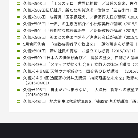
久留米508回 「ＩＳのテロ 世界に拡散」／政懇久留米、佐々木伸氏
久留米507回伝統継ぎ、新たな陶芸追求／佐賀の「三右衛門」語る／
久留米506回 与野党「国家像競え」／伊藤惇夫氏が講演（2016/0
久留米505回「一流」の生き方紹介／小松成美氏が講演（2015/12
久留米504回「長期的な成長戦略を」／新保教授が講演（2015/12
久留米503回 英国との島国同盟を／宮家邦彦氏が講演（2015/10
9月合同例会 「拉致被害者早く救出を」 蓮池薫さんが講演（2015
久留米501回 若い社員の育成 お膳立ても必要（2015/07/31）
久留米500回 日本人の価値観再び／「博多の歴女」白駒さん講演 （2
久留米499回 「メディアが動く社会を」立教大の逢坂氏講演（2015
久留米４９8回 天然ウナギ減少で 国交省ＯＢが講演 （2015/05
久留米４９7回 造園家の涌井氏講演「持続可能な未来を」政懇4
（2015/04/03）
久留米496回 「自由だがつまらない」 大澤氏 貨幣への欲望
（2015/02/25）
久留米495回 地方創生地域が知恵を／篠原文也氏が講演／西日本政