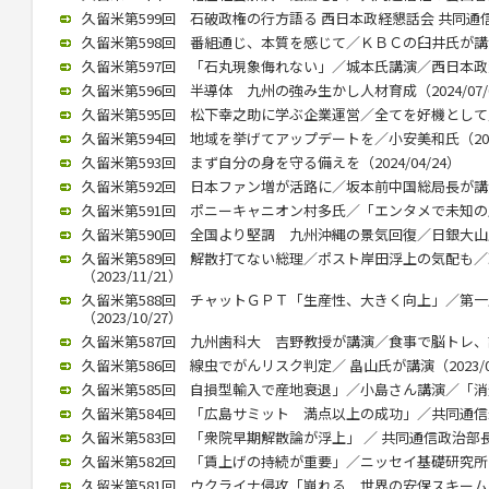
久留米第599回 石破政権の行方語る 西日本政経懇話会 共同通信の
久留米第598回 番組通じ、本質を感じて／ＫＢＣの臼井氏が講演 （
久留米第597回 「石丸現象侮れない」／城本氏講演／西日本政懇７月
久留米第596回 半導体 九州の強み生かし人材育成（2024/07/
久留米第595回 松下幸之助に学ぶ企業運営／全てを好機として／久保
久留米第594回 地域を挙げてアップデートを／小安美和氏（2024/
久留米第593回 まず自分の身を守る備えを（2024/04/24）
久留米第592回 日本ファン増が活路に／坂本前中国総局長が講演（2
久留米第591回 ポニーキャニオン村多氏／「エンタメで未知の層にも
久留米第590回 全国より堅調 九州沖縄の景気回復／日銀大山氏（2
久留米第589回 解散打てない総理／ポスト岸田浮上の気配も
（2023/11/21）
久留米第588回 チャットＧＰＴ「生産性、大きく向上」／第
（2023/10/27）
久留米第587回 九州歯科大 吉野教授が講演／食事で脳トレ、認知症
久留米第586回 線虫でがんリスク判定／ 畠山氏が講演（2023/07
久留米第585回 自損型輸入で産地衰退」／小島さん講演／「消費者
久留米第584回 「広島サミット 満点以上の成功」／共同通信永井氏
久留米第583回 「衆院早期解散論が浮上」 ／ 共同通信政治部長、
久留米第582回 「賃上げの持続が重要」／ニッセイ基礎研究所 伊藤
久留米第581回 ウクライナ侵攻「崩れる 世界の安保スキー