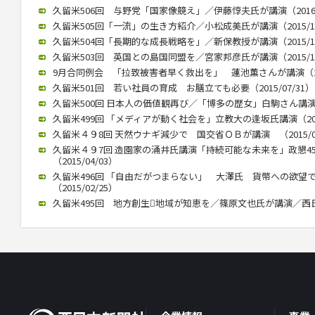
久留米506回 与野党「国家像競え」／伊藤惇夫氏が講演（2016/0
久留米505回「一流」の生き方紹介／小松成美氏が講演（2015/12
久留米504回「長期的な成長戦略を」／新保教授が講演（2015/12
久留米503回 英国との島国同盟を／宮家邦彦氏が講演（2015/10
9月合同例会 「拉致被害者早く救出を」 蓮池薫さんが講演（2015
久留米501回 若い社員の育成 お膳立ても必要（2015/07/31）
久留米500回 日本人の価値観再び／「博多の歴女」白駒さん講演 （2
久留米499回 「メディアが動く社会を」立教大の逢坂氏講演（2015
久留米４９8回 天然ウナギ減少で 国交省ＯＢが講演 （2015/05
久留米４９7回 造園家の涌井氏講演「持続可能な未来を」政懇4
（2015/04/03）
久留米496回 「自由だがつまらない」 大澤氏 貨幣への欲望
（2015/02/25）
久留米495回 地方創生地域が知恵を／篠原文也氏が講演／西日本政