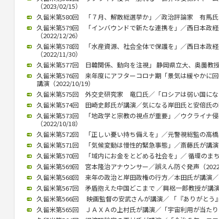
（2023/02/15）
久留米第580回 「７月、解散総選挙か」／政治評論家 有馬氏が講演
久留米第579回 「インバウンドで新たな連携を」／西日本政
（2022/12/26）
久留米第578回 「水産資源、社会全体で保護を」／西日本政
（2022/11/30）
久留米第577回 日韓関係、動向を注視」 静岡県立大、奥薗教授が講演
久留米第576回 来年度にアフターコロナ期「景気は緩やかに
講演（2022/10/19）
久留米第575回 外交史研究家 竜口氏／「ロシアは弱い国になる」（
久留米第574回 田崎史郎氏が講演／気になる岸田氏と安倍氏の関係（
久留米第573回 「地政学と宗教の視点が重要」／ウクライナ
（2022/10/18）
久留米第572回 「正しい憂い持ち備えを」／元警視総監の高橋氏が講
久留米第571回 「気候変動は慢性的緊急事態」／斎藤氏が講演（20
久留米第570回 「域内にお金をとどめる社会を」／ 循環のまちづく
久留米第569回 宮本隆治アナウンサー／誤えん防ぐ発声（2022/1
久留米第568回 来年の政治と岸田政権の行方／本田氏が講演／参院
久留米第567回 矛盾抱えた中国どこまで ／興梠一郎教授が講演（20
久留米第566回 映画監督の安武さんが講演／ 「『ありがとう』飛び
久留米第565回 ＪＡＸＡの上村氏が講演／「宇宙利用が当たり前に」