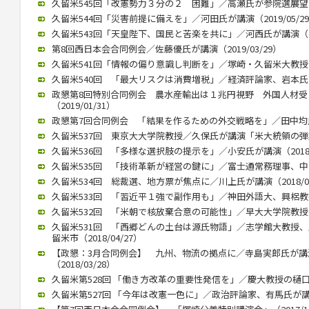
久留米545回「改憲勢力３分の２ 困難」／高瀬氏が参院選展望（20
久留米544回「災害前提に備えを」／河田氏が講演（2019/05/2
久留米543回「天皇陛下、国民と苦楽を共に」／河西氏が講演（201
第8回西日本会合同例会／佐藤優氏が講演（2019/03/29）
久留米541回「情報の偏り意識し判断を」／塚崎・久留米大教授が講演
久留米540回 「最大リスクは消費増税」／経済評論家、岩本氏が講演
政懇第8回特別合同例会 農水産輸出は１兆円視野 外国人材
（2019/01/31）
政懇第7回合同例会 「結果を作るための外交戦略を」／田中均氏が講
久留米537回 東京大大学院教授／久保氏が講演「米大統領の弾劾焦点
久留米536回 「多様な選択肢の提示を」／小安氏が講演（2018/1
久留米535回 「技術革新が経営の鍵に」／富士通常務理事、中山氏が
久留米534回 総裁選、地方票が焦点に／川上氏が講演（2018/07
久留米533回 「習近平１強で副作用も」／神田外語大、興梠教授が講
久留米532回 「米朝で核放棄合意の可能性」／早大大学院教授、李
久留米531回 「西郷どんの土台は源氏物語」／志学館大教授
留米市（2018/04/27）
【政懇：3月合同例会】 九州、物流の拠点に／寺島実郎氏が
（2018/03/28）
久留米第528回 「働き方改革の重要性発信を」／慶大教授の樋口氏講
久留米第527回 「今年は改憲一色に」／政治評論家、有馬氏が講演（2