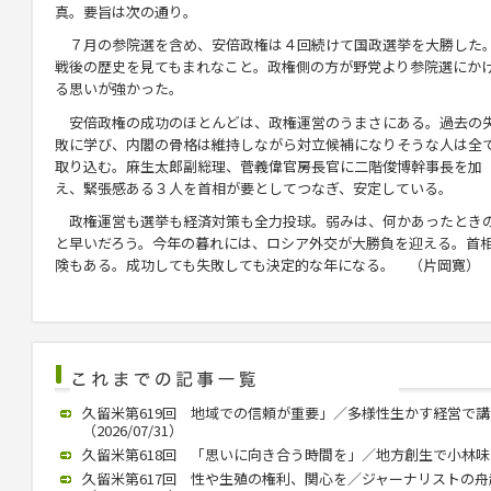
真。要旨は次の通り。
７月の参院選を含め、安倍政権は４回続けて国政選挙を大勝した
戦後の歴史を見てもまれなこと。政権側の方が野党より参院選にか
る思いが強かった。
安倍政権の成功のほとんどは、政権運営のうまさにある。過去の
敗に学び、内閣の骨格は維持しながら対立候補になりそうな人は全
取り込む。麻生太郎副総理、菅義偉官房長官に二階俊博幹事長を加
え、緊張感ある３人を首相が要としてつなぎ、安定している。
政権運営も選挙も経済対策も全力投球。弱みは、何かあったとき
と早いだろう。今年の暮れには、ロシア外交が大勝負を迎える。首
険もある。成功しても失敗しても決定的な年になる。 （片岡寛）
久留米第619回 地域での信頼が重要」／多様性生かす経営で
（2026/07/31）
久留米第618回 「思いに向き合う時間を」／地方創生で小林味愛氏が
久留米第617回 性や生殖の権利、関心を／ジャーナリストの