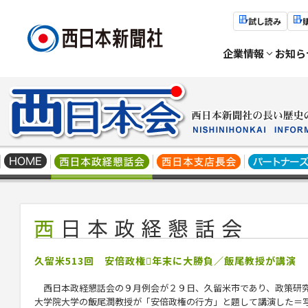
試し読み
企業情報
お知ら
久留米513回 安倍政権年末に大勝負／飯尾教授が講演
西日本政経懇話会の９月例会が２９日、久留米市であり、政策研
大学院大学の飯尾潤教授が「安倍政権の行方」と題して講演した＝