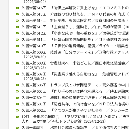
（2026/06/04）
久留米第616回 「物価上昇解決に賃上げを」／エコノミストの熊野氏
久留米第615回 介護観の切り替えを」／ＮＰＯ代表の川内氏（202
久留米第614回 対日制裁、影響は限定的／東京財団の柯隆氏（202
久留米第613回 「主食減らし、運動を」／山村医師が講演（2026/
久留米第612回 「小さな成功 積み重ねを」／藻谷氏が地域活性化で
久留米第611回 「日韓両国で信頼関係を」／共同通信社の佐藤大介氏
久留米第610回 「Ｚ世代の消費傾向」講演／ライター・編集者の稲田
久留米第609回 総裁選「自分のテーマを」／政治行政アナリ
（2025/09/30）
久留米第608回 営農継続へ 米価どこに／西日本政経懇話会
（2025/07/23）
久留米第607回 「災害乗り越える自助力を」 危機管理アド
（2025/06/23）
久留米第606回 トランプ氏とガザ問題テーマ／元外務省の中川氏が講
久留米第605回 「作り手の思いは時代を超える」／映画評論家の立花
久留米第604回 地域独自の産業政策が必要」／日本総研の石川智久氏
久留米第603回 「弱者共存」で助け合いを／ＮＰＯ法人抱樸の奥田理
久留米第602回 「全ての人が生きやすい社会を」／クレシーニ・ア
12月 全地区合同例会 「アジアに優しく開かれた街に」／天
大丸、三菱地所／４社トップら討論（2024/12/23）
久留米600回 「格差社会解決へ議論を」／共同通信社の会田客員論説