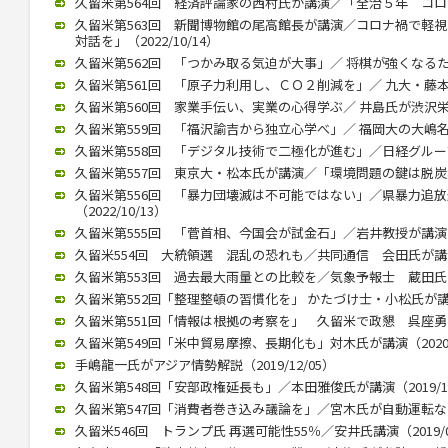
久留米第564回 経済評論家の西村氏が講演／「全治５年 コロナ後
久留米第563回 新聞博物館の尾高館長が講演／コロナ禍で軽
対話を」（2022/10/14）
久留米第562回 「つかみ取る気迫が大事」／ 将棋が強くなるために
久留米第561回 「原子力利用し、ＣＯ２削減を」／ 九大・藤本教授
久留米第560回 家業手伝い、実業の心得学ぶ／ 井島氏が渋沢栄一テ
久留米第559回 「福沢諭吉から独立心学べ」／ 福岡大の大嶋名誉教
久留米第558回 「デジタル技術で二極化が進む」／日経グループ副
久留米第557回 東京大・松本氏が講演／「環境問題の鍵は脱炭素化」
久留米第556回 「暴力団壊滅は不可能ではない」／県暴力追
（2022/10/13）
久留米第555回 「菅首相、今国会が試金石」／岩井教授が講演（20
久留米554回 大統領選 混乱の恐れも／共同通信 会田氏が講演（2
久留米第553回 過去最大雨量との比較を／気象予報士 蔵田氏が講演
久留米第552回「整理整頓の習慣化を」 かたづけ士・小松氏が講演（2
久留米第551回「情報は根拠の考察を」 久留米で政懇 呉座勇一氏が
久留米第549回「米中貿易摩擦、長期化も」対木氏が講演（2020/0
手嶋龍一氏がアジア情勢解説（2019/12/05）
久留米第548回「安部政権延長も」／本田雅俊氏が講演（2019/10
久留米第547回「消費者巻き込み議論を」／宮木氏が自動運転など講演
久留米546回 トランプ氏 再選可能性55％／安井氏講演（2019/0