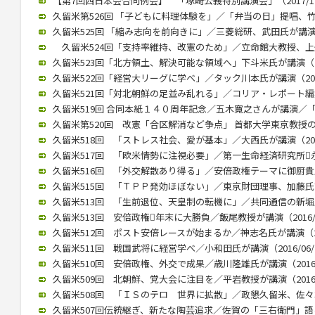
【第7回西日本会合同例会】 「塚崎公義特別講演会」（2017/12
久留米第526回 「子どもに料理体験を」／「弁当の日」提唱、竹下氏
久留米525回 「縮み志向を前向きに」／三菱総研、武田氏が講演（20
久留米524回「支持率維持、改憲のため」／立命館大教授、上久保氏
久留米523回「北方領土、解決可能な領域へ」下斗米氏が講演（201
久留米522回「経営大リーグに学べ」／タック川本氏が講演（2017/
久留米521回「対北朝鮮の足並み乱れる」／コリア・レポート編集長
久留米519回 合同本紙１４０周年記念／五木寛之さんが講演／「いま
久留米第520回 改憲「合区解消など争点」 首都大学東京教授の木村
久留米518回 「ストレス社会、愛が基本」／大西氏が講演（2017/
久留米517回 「欧米情勢に注視必要」／第一生命経済研究所永浜氏
久留米516回 「外交解散あり得る」／安倍政権テーマに御厨貴氏が講
久留米515回 「ＴＰＰ発効ほぼない」／東京財団理事、加藤氏講演（
久留米513回 「生前退位、天皇制の転機に」／共同通信の新堀氏が講
久留米513回 安倍政権年末に大勝負／飯尾教授が講演（2016/0
久留米512回 ポスト安倍レースが始まるか／神志名氏が講演（201
久留米511回 戦国武将に経営学べ／小和田氏が講演（2016/06/
久留米510回 安倍政権、外交で成果／歳川隆雄氏が講演（2016/0
久留米509回 北朝鮮、党大会に注目を／平岩教授が講演（2016/0
久留米508回 「ＩＳのテロ 世界に拡散」／政懇久留米、佐々木伸氏
久留米507回伝統継ぎ、新たな陶芸追求／佐賀の「三右衛門」語る／