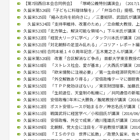
【第7回西日本会合同例会】 「塚崎公義特別講演会」（2017/12
久留米第526回 「子どもに料理体験を」／「弁当の日」提唱、竹下氏
久留米525回 「縮み志向を前向きに」／三菱総研、武田氏が講演（20
久留米524回「支持率維持、改憲のため」／立命館大教授、上久保氏
久留米523回「北方領土、解決可能な領域へ」下斗米氏が講演（201
久留米522回「経営大リーグに学べ」／タック川本氏が講演（2017/
久留米521回「対北朝鮮の足並み乱れる」／コリア・レポート編集長
久留米519回 合同本紙１４０周年記念／五木寛之さんが講演／「いま
久留米第520回 改憲「合区解消など争点」 首都大学東京教授の木村
久留米518回 「ストレス社会、愛が基本」／大西氏が講演（2017/
久留米517回 「欧米情勢に注視必要」／第一生命経済研究所永浜氏
久留米516回 「外交解散あり得る」／安倍政権テーマに御厨貴氏が講
久留米515回 「ＴＰＰ発効ほぼない」／東京財団理事、加藤氏講演（
久留米513回 「生前退位、天皇制の転機に」／共同通信の新堀氏が講
久留米513回 安倍政権年末に大勝負／飯尾教授が講演（2016/0
久留米512回 ポスト安倍レースが始まるか／神志名氏が講演（201
久留米511回 戦国武将に経営学べ／小和田氏が講演（2016/06/
久留米510回 安倍政権、外交で成果／歳川隆雄氏が講演（2016/0
久留米509回 北朝鮮、党大会に注目を／平岩教授が講演（2016/0
久留米508回 「ＩＳのテロ 世界に拡散」／政懇久留米、佐々木伸氏