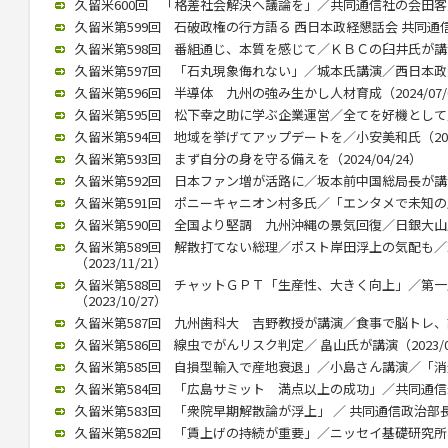
久留米600回 「格差社会解決へ議論を」／共同通信社の会田客員論説
久留米第599回 石破政権の行方語る 西日本政経懇話会 共同通信の
久留米第598回 番組通じ、本質を感じて／ＫＢＣの臼井氏が講演 （
久留米第597回 「石丸現象侮れない」／城本氏講演／西日本政懇７月
久留米第596回 半導体 九州の強み生かし人材育成（2024/07/
久留米第595回 松下幸之助に学ぶ企業運営／全てを好機として／久保
久留米第594回 地域を挙げてアップデートを／小安美和氏（2024/
久留米第593回 まず自分の身を守る備えを（2024/04/24）
久留米第592回 日本ファン増が活路に／坂本前中国総局長が講演（2
久留米第591回 ポニーキャニオン村多氏／「エンタメで未知の層にも
久留米第590回 全国より堅調 九州沖縄の景気回復／日銀大山氏（2
久留米第589回 解散打てない総理／ポスト岸田浮上の気配も
（2023/11/21）
久留米第588回 チャットＧＰＴ「生産性、大きく向上」／第
（2023/10/27）
久留米第587回 九州歯科大 吉野教授が講演／食事で脳トレ、認知症
久留米第586回 線虫でがんリスク判定／ 畠山氏が講演（2023/07
久留米第585回 自損型輸入で産地衰退」／小島さん講演／「消費者
久留米第584回 「広島サミット 満点以上の成功」／共同通信永井氏
久留米第583回 「衆院早期解散論が浮上」 ／ 共同通信政治部長、
久留米第582回 「賃上げの持続が重要」／ニッセイ基礎研究所 伊藤