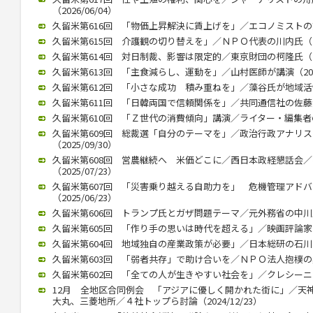
（2026/06/04）
久留米第616回 「物価上昇解決に賃上げを」／エコノミストの熊野氏
久留米第615回 介護観の切り替えを」／ＮＰＯ代表の川内氏（202
久留米第614回 対日制裁、影響は限定的／東京財団の柯隆氏（202
久留米第613回 「主食減らし、運動を」／山村医師が講演（2026/
久留米第612回 「小さな成功 積み重ねを」／藻谷氏が地域活性化で
久留米第611回 「日韓両国で信頼関係を」／共同通信社の佐藤大介氏
久留米第610回 「Ｚ世代の消費傾向」講演／ライター・編集者の稲田
久留米第609回 総裁選「自分のテーマを」／政治行政アナリ
（2025/09/30）
久留米第608回 営農継続へ 米価どこに／西日本政経懇話会
（2025/07/23）
久留米第607回 「災害乗り越える自助力を」 危機管理アド
（2025/06/23）
久留米第606回 トランプ氏とガザ問題テーマ／元外務省の中川氏が講
久留米第605回 「作り手の思いは時代を超える」／映画評論家の立花
久留米第604回 地域独自の産業政策が必要」／日本総研の石川智久氏
久留米第603回 「弱者共存」で助け合いを／ＮＰＯ法人抱樸の奥田理
久留米第602回 「全ての人が生きやすい社会を」／クレシーニ・ア
12月 全地区合同例会 「アジアに優しく開かれた街に」／天
大丸、三菱地所／４社トップら討論（2024/12/23）