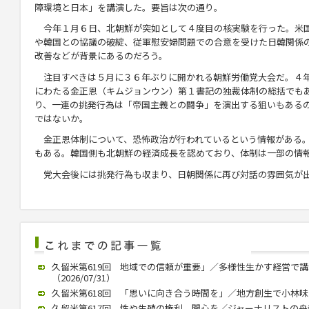
障環境と日本」を講演した。要旨は次の通り。
今年１月６日、北朝鮮が突如として４度目の核実験を行った。米
や韓国との協議の破綻、従軍慰安婦問題での合意を受けた日韓関係
改善などが背景にあるのだろう。
注目すべきは５月に３６年ぶりに開かれる朝鮮労働党大会だ。４
にわたる金正恩（キムジョンウン）第１書記の独裁体制の総括でも
り、一連の挑発行為は「帝国主義との闘争」を演出する狙いもある
ではないか。
金正恩体制について、恐怖政治が行われているという情報がある。
もある。韓国側も北朝鮮の経済成長を認めており、体制は一部の情
党大会後には挑発行為も収まり、日朝関係に再び対話の雰囲気が
久留米第619回 地域での信頼が重要」／多様性生かす経営で
（2026/07/31）
久留米第618回 「思いに向き合う時間を」／地方創生で小林味愛氏が
久留米第617回 性や生殖の権利、関心を／ジャーナリストの