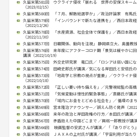
久留米第581回 ウクライナ侵攻「崩れる 世界の安保スキー
（2023/02/15）
久留米第580回 「７月、解散総選挙か」／政治評論家 有馬氏が講演
久留米第579回 「インバウンドで新たな連携を」／西日本政
（2022/12/26）
久留米第578回 「水産資源、社会全体で保護を」／西日本政
（2022/11/30）
久留米第577回 日韓関係、動向を注視」 静岡県立大、奥薗教授が講演
久留米第576回 来年度にアフターコロナ期「景気は緩やかに
講演（2022/10/19）
久留米第575回 外交史研究家 竜口氏／「ロシアは弱い国になる」（
久留米第574回 田崎史郎氏が講演／気になる岸田氏と安倍氏の関係（
久留米第573回 「地政学と宗教の視点が重要」／ウクライナ
（2022/10/18）
久留米第572回 「正しい憂い持ち備えを」／元警視総監の高橋氏が講
久留米第571回 「気候変動は慢性的緊急事態」／斎藤氏が講演（20
久留米第570回 「域内にお金をとどめる社会を」／ 循環のまちづく
久留米第569回 宮本隆治アナウンサー／誤えん防ぐ発声（2022/1
久留米第568回 来年の政治と岸田政権の行方／本田氏が講演／参院
久留米第567回 矛盾抱えた中国どこまで ／興梠一郎教授が講演（20
久留米第566回 映画監督の安武さんが講演／ 「『ありがとう』飛び
久留米第565回 ＪＡＸＡの上村氏が講演／「宇宙利用が当たり前に」