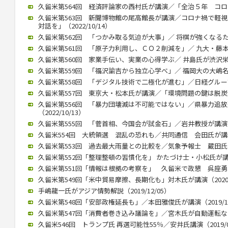
久留米第564回 経済評論家の西村氏が講演／「全治５年 コロナ後
久留米第563回 新聞博物館の尾高館長が講演／コロナ禍で軽
対話を」（2022/10/14）
久留米第562回 「つかみ取る気迫が大事」／ 将棋が強くなるために
久留米第561回 「原子力利用し、ＣＯ２削減を」／ 九大・藤本教授
久留米第560回 家業手伝い、実業の心得学ぶ／ 井島氏が渋沢栄一テ
久留米第559回 「福沢諭吉から独立心学べ」／ 福岡大の大嶋名誉教
久留米第558回 「デジタル技術で二極化が進む」／日経グループ副
久留米第557回 東京大・松本氏が講演／「環境問題の鍵は脱炭素化」
久留米第556回 「暴力団壊滅は不可能ではない」／県暴力追
（2022/10/13）
久留米第555回 「菅首相、今国会が試金石」／岩井教授が講演（20
久留米554回 大統領選 混乱の恐れも／共同通信 会田氏が講演（2
久留米第553回 過去最大雨量との比較を／気象予報士 蔵田氏が講演
久留米第552回「整理整頓の習慣化を」 かたづけ士・小松氏が講演（2
久留米第551回「情報は根拠の考察を」 久留米で政懇 呉座勇一氏が
久留米第549回「米中貿易摩擦、長期化も」対木氏が講演（2020/0
手嶋龍一氏がアジア情勢解説（2019/12/05）
久留米第548回「安部政権延長も」／本田雅俊氏が講演（2019/10
久留米第547回「消費者巻き込み議論を」／宮木氏が自動運転など講演
久留米546回 トランプ氏 再選可能性55％／安井氏講演（2019/0