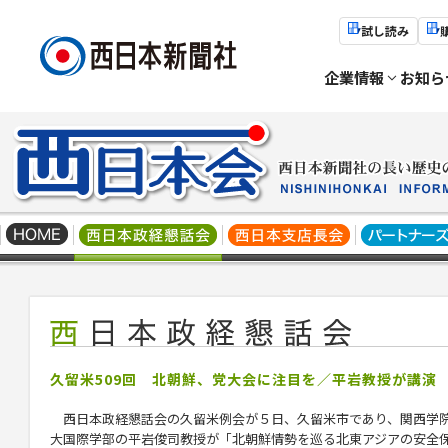
試し読み
企業情報
お知ら
久留米509回 北朝鮮、党大会に注目を／平岩教授が講演
西日本政経懇話会の久留米例会が５日、久留米市であり、関西学
大国際学部の平岩俊司教授が「北朝鮮情勢を巡る北東アジアの安全