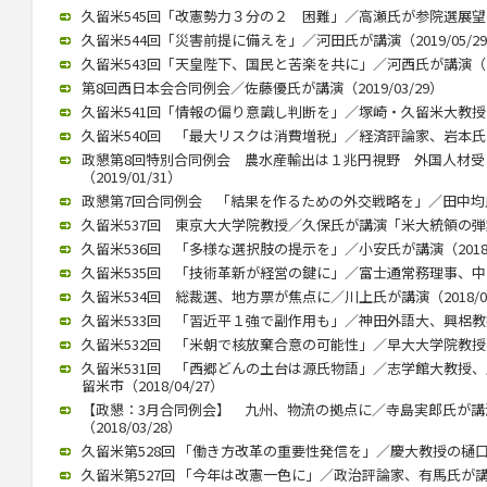
久留米545回「改憲勢力３分の２ 困難」／高瀬氏が参院選展望（20
久留米544回「災害前提に備えを」／河田氏が講演（2019/05/2
久留米543回「天皇陛下、国民と苦楽を共に」／河西氏が講演（201
第8回西日本会合同例会／佐藤優氏が講演（2019/03/29）
久留米541回「情報の偏り意識し判断を」／塚崎・久留米大教授が講演
久留米540回 「最大リスクは消費増税」／経済評論家、岩本氏が講演
政懇第8回特別合同例会 農水産輸出は１兆円視野 外国人材
（2019/01/31）
政懇第7回合同例会 「結果を作るための外交戦略を」／田中均氏が講
久留米537回 東京大大学院教授／久保氏が講演「米大統領の弾劾焦点
久留米536回 「多様な選択肢の提示を」／小安氏が講演（2018/1
久留米535回 「技術革新が経営の鍵に」／富士通常務理事、中山氏が
久留米534回 総裁選、地方票が焦点に／川上氏が講演（2018/07
久留米533回 「習近平１強で副作用も」／神田外語大、興梠教授が講
久留米532回 「米朝で核放棄合意の可能性」／早大大学院教授、李
久留米531回 「西郷どんの土台は源氏物語」／志学館大教授
留米市（2018/04/27）
【政懇：3月合同例会】 九州、物流の拠点に／寺島実郎氏が
（2018/03/28）
久留米第528回 「働き方改革の重要性発信を」／慶大教授の樋口氏講
久留米第527回 「今年は改憲一色に」／政治評論家、有馬氏が講演（2