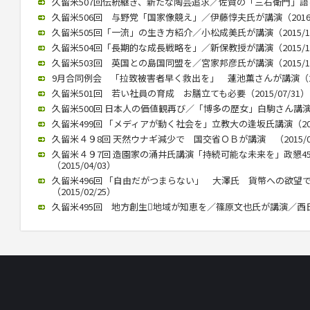
久留米507回伝統継ぎ、新たな陶芸追求／佐賀の「三右衛門」語る／
久留米506回 与野党「国家像競え」／伊藤惇夫氏が講演（2016/0
久留米505回「一流」の生き方紹介／小松成美氏が講演（2015/12
久留米504回「長期的な成長戦略を」／新保教授が講演（2015/12
久留米503回 英国との島国同盟を／宮家邦彦氏が講演（2015/10
9月合同例会 「拉致被害者早く救出を」 蓮池薫さんが講演（2015
久留米501回 若い社員の育成 お膳立ても必要（2015/07/31）
久留米500回 日本人の価値観再び／「博多の歴女」白駒さん講演 （2
久留米499回 「メディアが動く社会を」立教大の逢坂氏講演（2015
久留米４９8回 天然ウナギ減少で 国交省ＯＢが講演 （2015/05
久留米４９7回 造園家の涌井氏講演「持続可能な未来を」政懇4
（2015/04/03）
久留米496回 「自由だがつまらない」 大澤氏 貨幣への欲望
（2015/02/25）
久留米495回 地方創生地域が知恵を／篠原文也氏が講演／西日本政